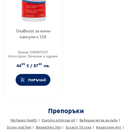
OvaBoost за жени
капсули х 120
Бранд:
OVABOOST
Категория:
Лечение и здраве
Форма на продукта:
капсули
89
80
44
€
/
87
лв.
ПОРЪЧАЙ
Препоръки
Fairhaven health
Evening primrose oil
Бебешка четка за зъби
Durex real feel
Bepanthen 30g
Eucerin 10 urea
Кератолин фут