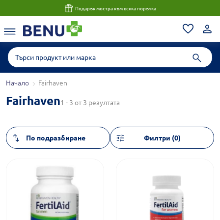
Подарък мостра към всяка поръчка
Начало
Fairhaven
Fairhaven
1 - 3 от 3 резултата
Филтри (0)