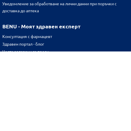
Уведомление за обработване на лични данни при поръчки с
доставка до аптека
BENU - Моят здравен експерт
Консултация с фармацевт
Здравен портал - блог
Често задавани въпроси
ВРЪЗКИ
Изпълнителна агенция по лекарствата
Български фармацевтичен съюз
Българска асоциация на помощник-фармацевтите
Министерство на здравеопазването
Комисия за защита на потребителите
Абонирай се за нашия бюлетин и грабни
10% отстъпка
за
първата си поръчка!