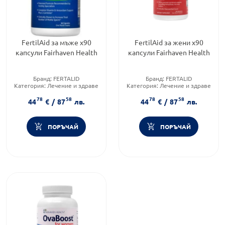
FertilAid за мъже х90
FertilAid за жени х90
капсули Fairhaven Health
капсули Fairhaven Health
Бранд:
FERTALID
Бранд:
FERTALID
Категория:
Лечение и здраве
Категория:
Лечение и здраве
Форма на продукта:
капсули
Форма на продукта:
капсули
78
58
78
58
44
€
/
87
лв.
44
€
/
87
лв.
ПОРЪЧАЙ
ПОРЪЧАЙ