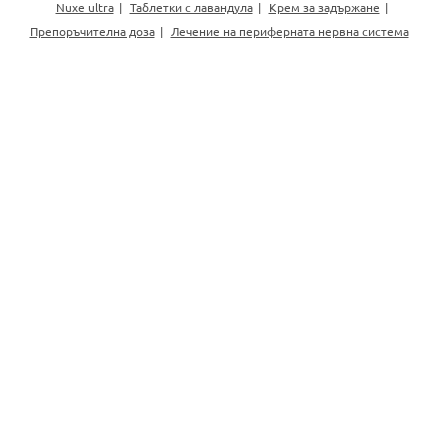
Nuxe ultra
Таблетки с лавандула
Крем за задържане
Препоръчителна доза
Лечение на периферната нервна система