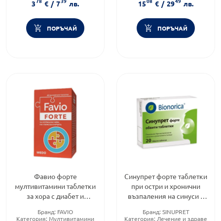
78
39
08
49
Форма на продукта:
таблетки
3
€
/
7
лв.
15
€
/
29
лв.
ПОРЪЧАЙ
ПОРЪЧАЙ
Фавио форте
Синупрет форте таблетки
мултивитамини таблетки
при остри и хронични
за хора с диабет и
възпаления на синуси и
преддиабет х60
дих. пътища х20
Бранд:
FAVIO
Бранд:
SINUPRET
Категория:
Мултивитамини
Категория:
Лечение и здраве