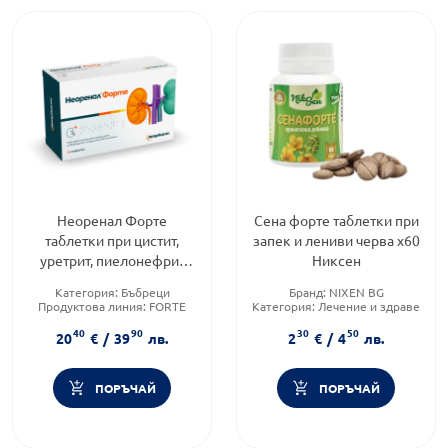
Неоренал Форте
Сена форте таблетки при
таблетки при цистит,
запек и лениви черва х60
уретрит, пиелонефрит
Никсен
650мг х60 Neopharm
Категория:
Бъбреци
Бранд:
NIXEN BG
Продуктова линия:
FORTE
Категория:
Лечение и здраве
Форма на продукта:
таблетки
Форма на продукта:
таблетки
40
90
30
50
20
€
/
39
лв.
2
€
/
4
лв.
ПОРЪЧАЙ
ПОРЪЧАЙ