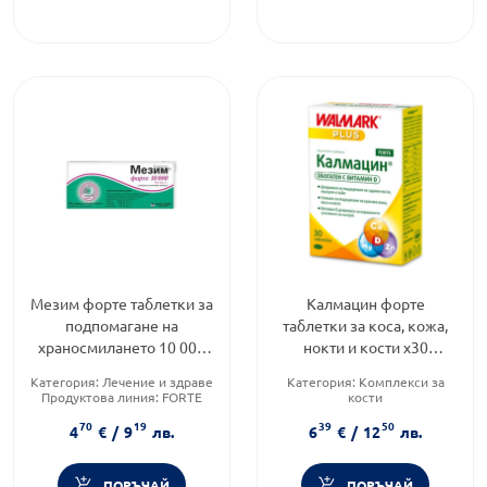
Мезим форте таблетки за
Калмацин форте
подпомагане на
таблетки за коса, кожа,
храносмилането 10 000
нокти и кости х30
х20
Walmark
Категория:
Лечение и здраве
Категория:
Комплекси за
Продуктова линия:
FORTE
кости
Форма на продукта:
таблетки
Предназначено за:
възрастни
70
19
39
50
Форма на продукта:
таблетки
4
€
/
9
лв.
6
€
/
12
лв.
ПОРЪЧАЙ
ПОРЪЧАЙ