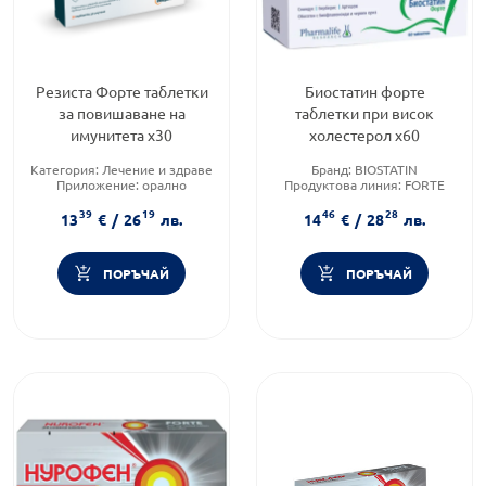
Резиста Форте таблетки
Биостатин форте
за повишаване на
таблетки при висок
имунитета х30
холестерол х60
Категория:
Лечение и здраве
Бранд:
BIOSTATIN
Приложение:
орално
Продуктова линия:
FORTE
Продуктова линия:
FORTE
Форма на продукта:
таблетки
39
19
46
28
13
€
/
26
лв.
14
€
/
28
лв.
ПОРЪЧАЙ
ПОРЪЧАЙ