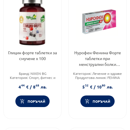
Глицин форте таблетки за
Нурофен Фемина Форте
смучене х 100
таблетки при
менструални болки
512мг х12
Бранд:
NIXEN BG
Категория:
Лечение и здраве
Категория:
Спорт, фитнес и
Продуктова линия:
FEMINA
протеинови храни
FORTE
44
68
52
80
Предназначено за:
възрастни
Форма на продукта:
таблетки
4
€
/
8
лв.
5
€
/
10
лв.
ПОРЪЧАЙ
ПОРЪЧАЙ