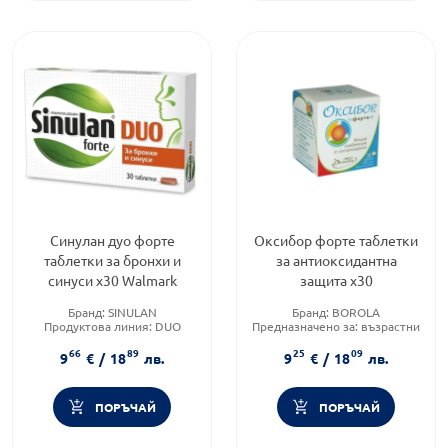
Синулан дуо форте
Оксибор форте таблетки
таблетки за бронхи и
за антиоксидантна
синуси х30 Walmark
защита х30
Бранд:
SINULAN
Бранд:
BOROLA
Продуктова линия:
DUO
Предназначено за:
възрастни
FORTE
Приложение:
орално
66
89
25
09
Форма на продукта:
таблетки
9
€
/
18
лв.
9
€
/
18
лв.
ПОРЪЧАЙ
ПОРЪЧАЙ