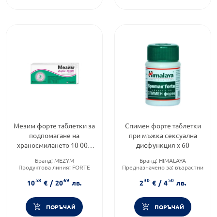
Мезим форте таблетки за
Спимен форте таблетки
подпомагане на
при мъжка сексуална
храносмилането 10 000
дисфункция х 60
х50
Бранд:
MEZYM
Бранд:
HIMALAYA
Продуктова линия:
FORTE
Предназначено за:
възрастни
Форма на продукта:
таблетки
Форма на продукта:
таблетки
58
69
30
50
10
€
/
20
лв.
2
€
/
4
лв.
ПОРЪЧАЙ
ПОРЪЧАЙ