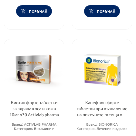
ПОРЪЧАЙ
ПОРЪЧАЙ
Биотин форте таблетки
Канефрон форте
за здрава коса и кожа
таблетки при възпаление
10мг х30 Activlab pharma
на пикочните пътища х30
Bionorica
Бранд:
ACTIVLAB PHARMA
Бранд:
BIONORICA
Категория:
Витамини и
Категория:
Лечение и здраве
минерали
Форма на продукта:
таблетки