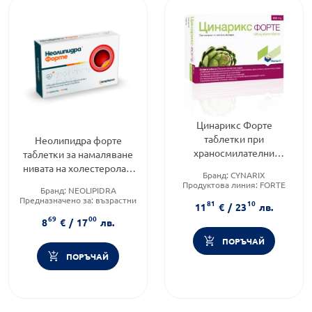
Цинарикс Форте
таблетки при
Неолипидра форте
храносмилателни
таблетки за намаляване
проблеми 600мг х30
нивата на холестерола и
Бранд:
CYNARIX
Montavit
триглицеридите 240мг
Продуктова линия:
FORTE
Бранд:
NEOLIPIDRA
Форма на продукта:
таблетки
х30 Neopharm
Предназначено за:
възрастни
81
10
11
€
/
23
лв.
Приложение:
орално
69
00
8
€
/
17
лв.
ПОРЪЧАЙ
ПОРЪЧАЙ