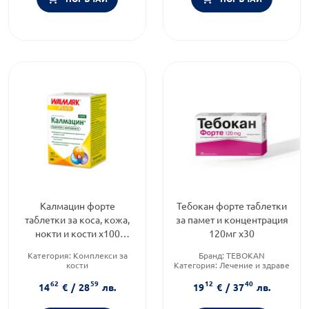
Калмацин форте
Тебокан форте таблетки
таблетки за коса, кожа,
за памет и концентрация
нокти и кости х100
120мг х30
Walmark
Категория:
Комплекси за
Бранд:
TEBOKAN
кости
Категория:
Лечение и здраве
Предназначено за:
възрастни
Форма на продукта:
таблетки
62
59
12
40
Приложение:
орално
14
€
/
28
лв.
19
€
/
37
лв.