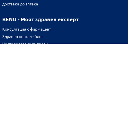
доставка до аптека
BENU - Моят здравен експерт
Консултация с фармацевт
Здравен портал - блог
Често задавани въпроси
ВРЪЗКИ
Изпълнителна агенция по лекарствата
Български фармацевтичен съюз
Българска асоциация на помощник-фармацевтите
Министерство на здравеопазването
Комисия за защита на потребителите
Абонирай се за нашия бюлетин и грабни
10% отстъпка
за
първата си поръчка!