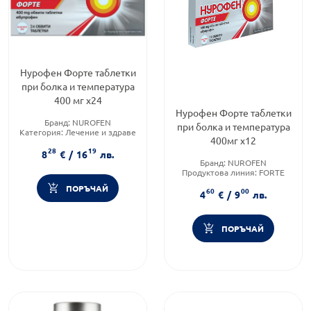
Нурофен Форте таблетки
при болка и температура
400 мг х24
Нурофен Форте таблетки
Бранд:
NUROFEN
при болка и температура
Категория:
Лечение и здраве
400мг х12
Продуктова линия:
FORTE
28
19
8
€
/
16
лв.
Бранд:
NUROFEN
Продуктова линия:
FORTE
Форма на продукта:
таблетки
ПОРЪЧАЙ
60
00
4
€
/
9
лв.
ПОРЪЧАЙ