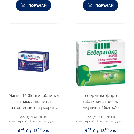
ПОРЪЧАЙ
ПОРЪЧАЙ
Магне В6 Форте таблетки
Есберитокс форте
за намаляване на
таблетки за висок
изтощението и умората
имунитет 16мг х20
х30 Sanofi
Бранд:
MAGNE B6
Бранд:
ESBERITOX
Категория:
Лечение и здраве
Категория:
Лечение и здраве
Форма на продукта:
таблетки
Форма на продукта:
таблетки
74
18
61
80
6
€
/
13
лв.
9
€
/
18
лв.