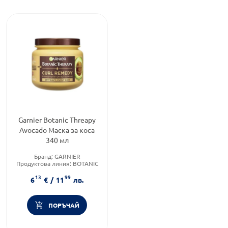
Garnier Botanic Threapy
Avocado Маска за коса
340 мл
Бранд:
GARNIER
Продуктова линия:
BOTANIC
THERAPY
13
99
Тип коса:
Къдрава коса
6
€
/
11
лв.
ПОРЪЧАЙ