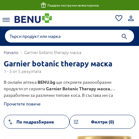
Подарък мостра към всяка поръчка
Начало
Garnier botanic therapy маска
Garnier botanic therapy маска
1 - 5 от 5 резултата
В онлайн аптека
BENU.bg
ще откриете разнообразни
продукти от серията
Garnier Botanic Therapy маска
,
разработени за различни типове коса. В състава им са
включени подбрани натурални екстракти и масла, които са
Прочетете повече
известни със своите подхранващи и хидратиращи свойства.
Маските са подходящи за ежедневна козметична грижа,
като спомагат за поддържане на здрава и добре изглеждаща
Филтри (0)
коса.