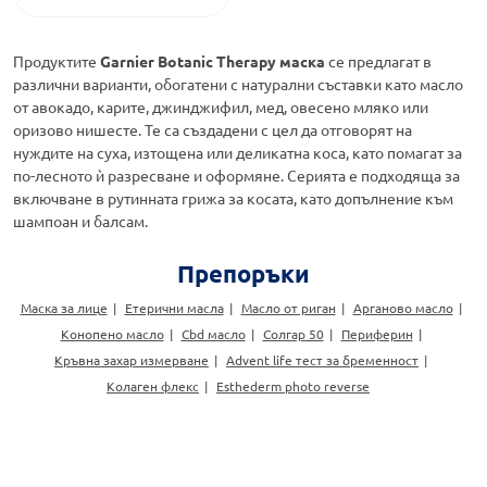
Продуктите
Garnier Botanic Therapy маска
се предлагат в
различни варианти, обогатени с натурални съставки като масло
от авокадо, карите, джинджифил, мед, овесено мляко или
оризово нишесте. Те са създадени с цел да отговорят на
нуждите на суха, изтощена или деликатна коса, като помагат за
по-лесното ѝ разресване и оформяне. Серията е подходяща за
включване в рутинната грижа за косата, като допълнение към
шампоан и балсам.
Препоръки
Маска за лице
Етерични масла
Масло от риган
Арганово масло
Конопено масло
Cbd масло
Солгар 50
Периферин
Кръвна захар измерване
Advent life тест за бременност
Колаген флекс
Esthederm photo reverse