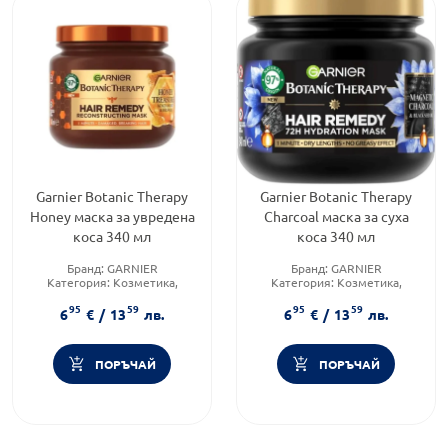
Garnier Botanic Therapy
Garnier Botanic Therapy
Honey маска за увредена
Charcoal маска за суха
коса 340 мл
коса 340 мл
Бранд:
GARNIER
Бранд:
GARNIER
Категория:
Козметика,
Категория:
Козметика,
красота и лична хигиена
красота и лична хигиена
95
59
95
59
Форма на продукта:
маска
Форма на продукта:
маска
6
€
/
13
лв.
6
€
/
13
лв.
ПОРЪЧАЙ
ПОРЪЧАЙ