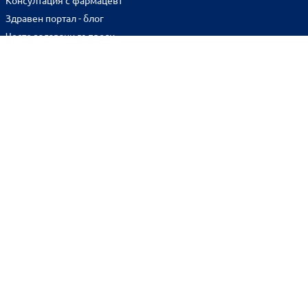
Консултация с фармацевт
Здравен портал - блог
Често задавани въпроси
ВРЪЗКИ
Изпълнителна агенция по лекарствата
Български фармацевтичен съюз
Българска асоциация на помощник-фармацевтите
Министерство на здравеопазването
Комисия за защита на потребителите
Абонирай се за нашия бюлетин и грабни
10% отстъпка
за
първата си поръчка!
BENU онлайн аптека е лицензирана от
Изпълнителна Агенция по Лекарствата.