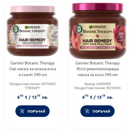
Garnier Botanic Therapy
Garnier Botanic Therapy
Oat маска за нежна коса
Ricin ревитализираща
и скалп 340 мл
маска за коса 340 мл
Продуктова линия:
BOTANIC
Бранд:
GARNIER
THERAPY
Продуктова линия:
BOTANIC
Тип козметика:
Масова
THERAPY
95
59
95
59
козметика
Тип козметика:
Масова
6
€
/
13
лв.
6
€
/
13
лв.
Форма на продукта:
маска
козметика
ПОРЪЧАЙ
ПОРЪЧАЙ