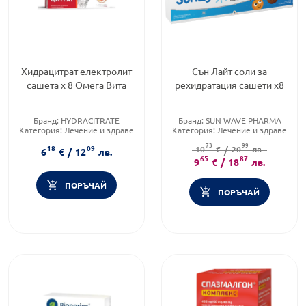
Хидрацитрат електролит
Сън Лайт соли за
сашета х 8 Омега Вита
рехидратация сашети х8
Бранд:
HYDRACITRATE
Бранд:
SUN WAVE PHARMA
Категория:
Лечение и здраве
Категория:
Лечение и здраве
Форма на продукта:
саше
Форма на продукта:
саше
73
99
18
09
10
€
/
20
лв.
6
€
/
12
лв.
65
87
9
€
/
18
лв.
ПОРЪЧАЙ
ПОРЪЧАЙ