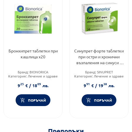
Бронхипрет таблетки при
Синупрет форте таблетки
кашлица х20
при остри и хронични
възпаления на синуси и
дих. пътища х20
Бранд:
BIONORICA
Бранд:
SINUPRET
Категория:
Лечение и здраве
Категория:
Лечение и здраве
Тип кашлица:
Влажна
Форма на продукта:
таблетки
25
09
91
38
кашлица
9
€
/
18
лв.
9
€
/
19
лв.
ПОРЪЧАЙ
ПОРЪЧАЙ
Препоръки