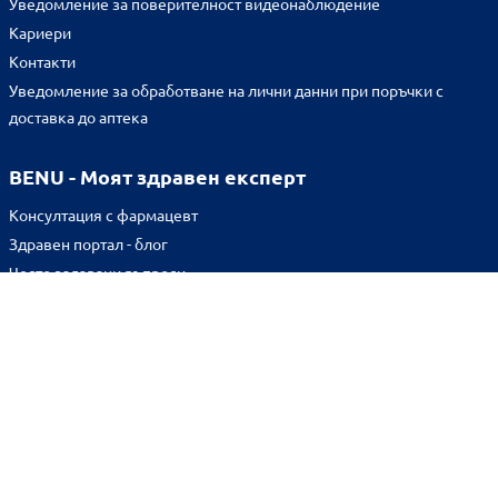
Уведомление за поверителност видеонаблюдение
Кариери
Контакти
Уведомление за обработване на лични данни при поръчки с
доставка до аптека
BENU - Моят здравен експерт
Консултация с фармацевт
Здравен портал - блог
Често задавани въпроси
ВРЪЗКИ
Изпълнителна агенция по лекарствата
Български фармацевтичен съюз
Българска асоциация на помощник-фармацевтите
Министерство на здравеопазването
Комисия за защита на потребителите