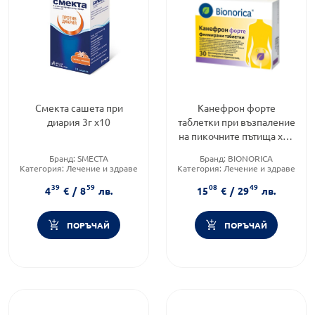
Смекта сашета при
Канефрон форте
диария 3г х10
таблетки при възпаление
на пикочните пътища х30
Bionorica
Бранд:
SMECTA
Бранд:
BIONORICA
Категория:
Лечение и здраве
Категория:
Лечение и здраве
Форма на продукта:
саше
Форма на продукта:
таблетки
39
59
08
49
4
€
/
8
лв.
15
€
/
29
лв.
ПОРЪЧАЙ
ПОРЪЧАЙ