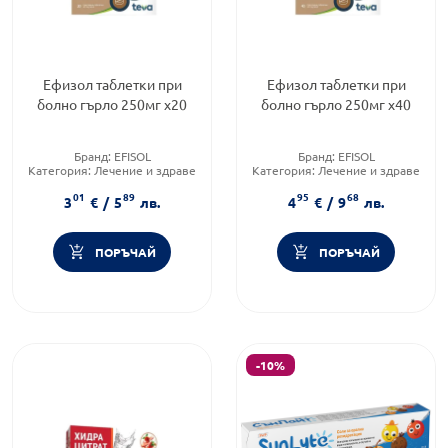
Ефизол таблетки при
Ефизол таблетки при
болно гърло 250мг х20
болно гърло 250мг х40
Бранд:
EFISOL
Бранд:
EFISOL
Категория:
Лечение и здраве
Категория:
Лечение и здраве
Форма на продукта:
таблетки
Форма на продукта:
таблетки
01
89
95
68
3
€
/
5
лв.
4
€
/
9
лв.
ПОРЪЧАЙ
ПОРЪЧАЙ
-10%