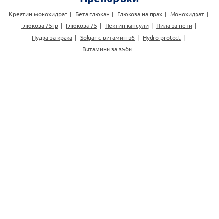
Креатин монохидрат
Бета глюкан
Глюкоза на прах
Монохидрат
Глюкоза 75гр
Глюкоза 75
Пектин капсули
Пила за пети
Пудра за крака
Solgar с витамин в6
Hydro protect
Витамини за зъби