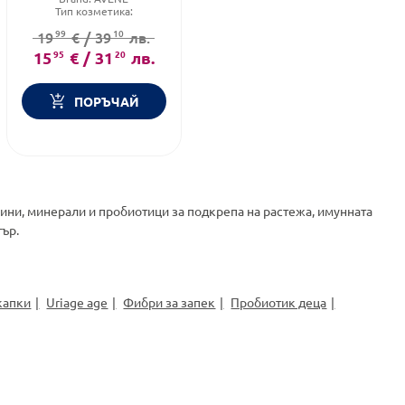
Тип козметика:
Дермокозметика
99
10
19
€
/
39
лв.
Форма на продукта:
мляко
15
95
€
/
31
20
лв.
ПОРЪЧАЙ
мини, минерали и пробиотици за подкрепа на растежа, имунната
тър.
капки
Uriage age
Фибри за запек
Пробиотик деца