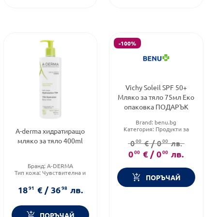
-100%
Vichy Soleil SPF 50+
Мляко за тяло 75мл Eко
опаковка ПОДАРЪК
Brand:
benu.bg
Категория:
Продукти за
A-derma хидратиращо
след слънце
мляко за тяло 400ml
00
00
0
€
/
0
лв.
Тип продукт:
Мляко
0
00
€
/
0
00
лв.
Бранд:
A-DERMA
Тип кожа:
Чувствителна и
ПОРЪЧАЙ
раздразнена кожа
Тип козметика:
18
91
€
/
36
98
лв.
Дермокозметика
ПОРЪЧАЙ