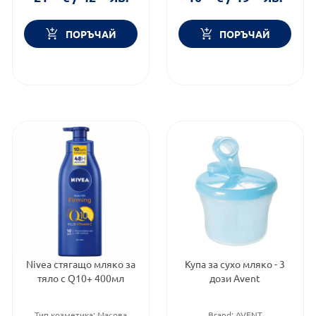
Дермокозметика
ПОРЪЧАЙ
ПОРЪЧАЙ
Nivea стягащо мляко за
Купа за сухо мляко - 3
тяло с Q10+ 400мл
дози Avent
Тип козметика:
Масова
Brand:
AVENT