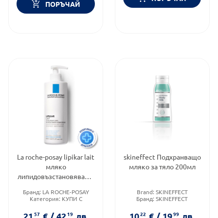
ПОРЪЧАЙ
La roche-posay lipikar lait
skineffect Подхранващо
мляко
мляко за тяло 200мл
липидовъзстановяващо
400мл. 549615
Бранд:
LA ROCHE-POSAY
Brand:
SKINEFFECT
Категория:
КУПИ С
Бранд:
SKINEFFECT
ПОДАРЪК
Функционалност:
Тип козметика:
Подхранване и хидратация
21
57
€
/
42
19
лв.
10
22
€
/
19
99
лв.