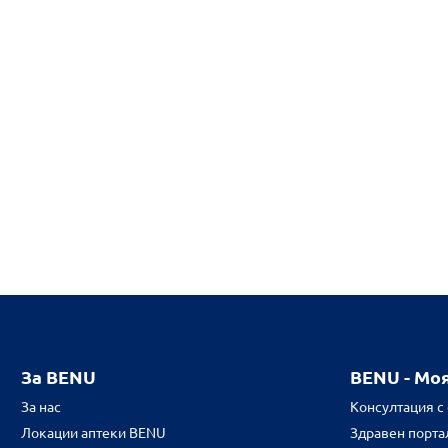
За BENU
BENU - Мо
За нас
Консултация с
Локации аптеки BENU
Здравен портал