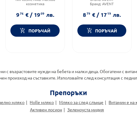
козметика
Бранд:
AVENT
Форма на продукта:
мляко
Категория:
Други пособия
Функционалност:
за бебешка посуда
9
76
€
/
19
09
лв.
8
79
€
/
17
19
лв.
Хидратация
ПОРЪЧАЙ
ПОРЪЧАЙ
ни с възрастовите нужди на бебета и малки деца. Обогатени с вита
чен произход на съставките. Използвайте след консултация с педиа
Препоръки
челно мляко
Holle мляко
Мляко за след слънце
Витамин е на 
Активен лосион
Зеленоуста мидия