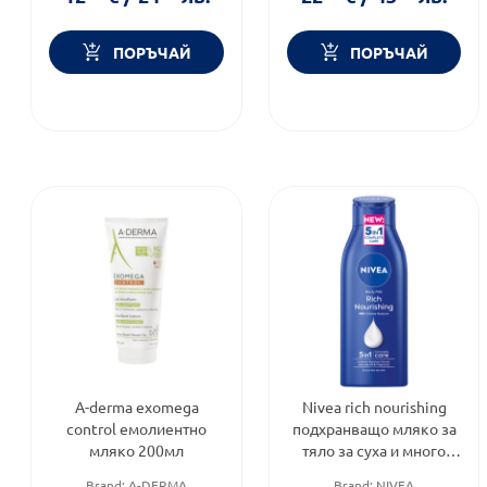
ПОРЪЧАЙ
ПОРЪЧАЙ
A-derma exomega
Nivea rich nourishing
control емолиентно
подхранващо мляко за
мляко 200мл
тяло за суха и много
суха кожа 400мл
Brand:
A-DERMA
Brand:
NIVEA