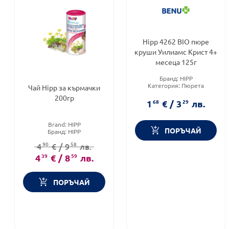
Hipp 4262 BIO пюре
круши Уилиамс Крист 4+
месеца 125г
Бранд:
HIPP
Категория:
Пюрета
Чай Hipp за кърмачки
Brand:
HIPP
200гр
1
68
€
/
3
29
лв.
Brand:
HIPP
ПОРЪЧАЙ
Бранд:
HIPP
Категория:
Чай за кърмещи
90
58
4
€
/
9
лв.
4
39
€
/
8
59
лв.
ПОРЪЧАЙ