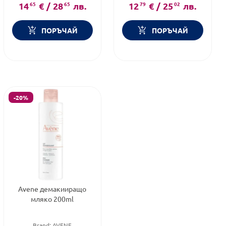
козметика
14
65
€
/
28
65
лв.
12
79
€
/
25
02
лв.
ПОРЪЧАЙ
ПОРЪЧАЙ
-20%
Avene демакииращо
мляко 200ml
Brand:
AVENE