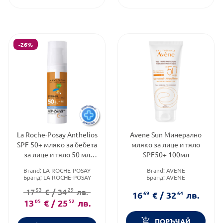
-26%
La Roche-Posay Anthelios
Avene Sun Минерално
SPF 50+ мляко за бебета
мляко за лице и тяло
за лице и тяло 50 мл
SPF50+ 100мл
419904
Brand:
LA ROCHE-POSAY
Brand:
AVENE
Бранд:
LA ROCHE-POSAY
Бранд:
AVENE
Категория:
КУПИ С
Слънцезащитен фактор:
SPF
53
29
17
€
/
34
лв.
ПОДАРЪК
50
16
69
€
/
32
64
лв.
13
05
€
/
25
52
лв.
ПОРЪЧАЙ