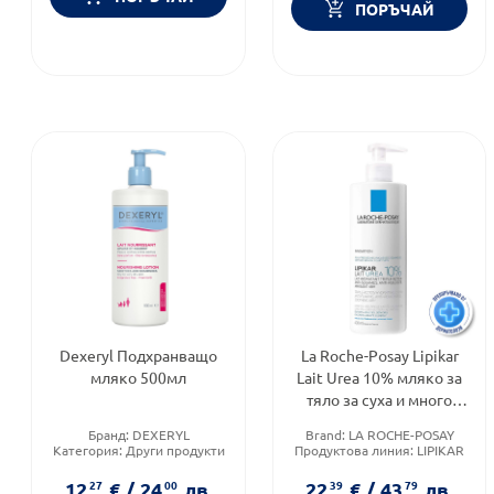
ПОРЪЧАЙ
Dexeryl Подхранващо
La Roche-Posay Lipikar
мляко 500мл
Lait Urea 10% мляко за
тяло за суха и много
суха кожа 400мл.
Бранд:
DEXERYL
Brand:
LA ROCHE-POSAY
852302
Категория:
Други продукти
Продуктова линия:
LIPIKAR
за тяло
Тип кожа:
Суха кожа
Форма на продукта:
мляко
12
27
€
/
24
00
лв.
22
39
€
/
43
79
лв.