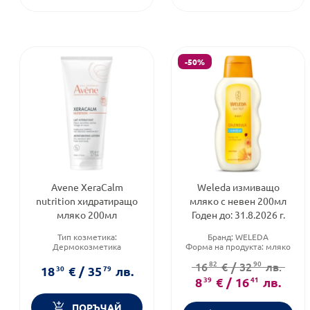
-50%
Avene XeraCalm
Weleda измиващо
nutrition хидратиращо
мляко с невен 200мл
мляко 200мл
Годен до: 31.8.2026 г.
Тип козметика:
Бранд:
WELEDA
Дермокозметика
Форма на продукта:
мляко
Тип продукт:
Мляко
Brand:
WELEDA
82
90
16
€
/
32
лв.
Форма на продукта:
мляко
18
30
€
/
35
79
лв.
8
39
€
/
16
41
лв.
ПОРЪЧАЙ