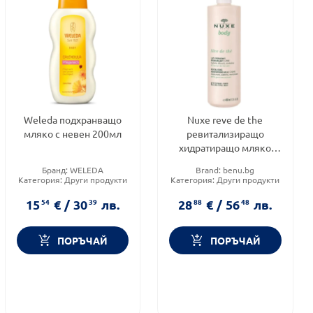
Weleda подхранващо
Nuxe reve de the
мляко с невен 200мл
ревитализиращо
хидратиращо мляко
400мл.
Бранд:
WELEDA
Brand:
benu.bg
Категория:
Други продукти
Категория:
Други продукти
за тяло
за тяло
Тип козметика:
Натурална
Продуктова линия:
REVE DE
15
54
€
/
30
39
лв.
28
88
€
/
56
48
лв.
козметика
THE
ПОРЪЧАЙ
ПОРЪЧАЙ