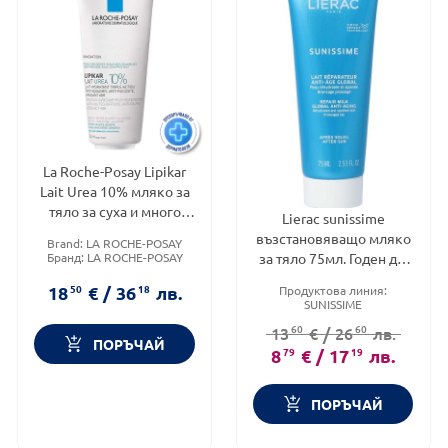
La Roche-Posay Lipikar
Lait Urea 10% мляко за
тяло за суха и много
Lierac sunissime
суха кожа 200мл.
възстановяващо мляко
Brand:
LA ROCHE-POSAY
852333
Бранд:
LA ROCHE-POSAY
за тяло 75мл. Годен до:
Категория:
КУПИ С
31.12.2026 г.
ПОДАРЪК
18
50
€
/
36
18
лв.
Продуктова линия:
SUNISSIME
Тип козметика:
60
60
13
€
/
26
лв.
Дермокозметика
ПОРЪЧАЙ
Тип продукт:
Мляко
8
79
€
/
17
19
лв.
ПОРЪЧАЙ