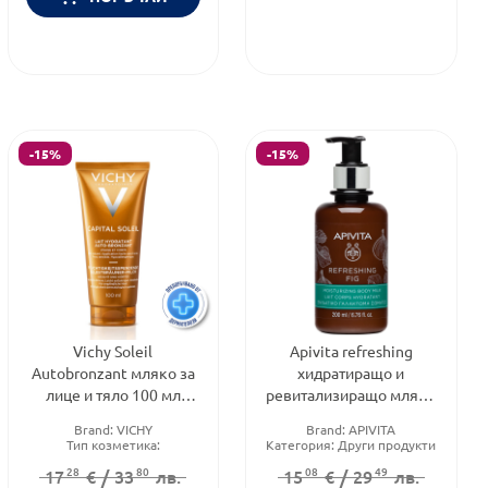
-15%
-15%
Vichy Soleil
Apivita refreshing
Autobronzant мляко за
хидратиращо и
лице и тяло 100 мл
ревитализиращо мляко
310714
за тяло със смокиня
Brand:
VICHY
Brand:
APIVITA
200ml
Тип козметика:
Категория:
Други продукти
Дермокозметика
за тяло
28
80
08
49
17
€
/
33
лв.
15
€
/
29
лв.
Форма на продукта:
мляко
Тип козметика:
Натурална