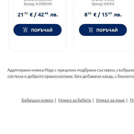
Бранд:
A-DERMA
Бранд:
NIVEA
Тип козметика:
Форма на продукта:
мляко
Дермокозметика
21
72
€
/
42
48
лв.
8
02
€
/
15
69
лв.
ПОРЪЧАЙ
ПОРЪЧАЙ
Адаптирани млека Hipp с прецизно подбрани съставки, съобразе
система и доброто храносмилане. Без добавена захар, с биологи
Бебешко мляко
Мляко за бебета
Мляко за лице
П