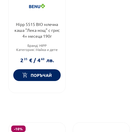
Hipp 5515 BIO млечна
каша "Лека нощ" с грис
4+ месеца 190г
Бранд:
HIPP
Категория:
Майка и дете
2
35
€
/
4
60
лв.
ПОРЪЧАЙ
-10%