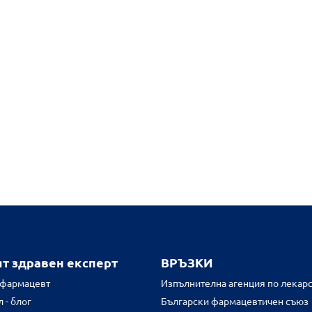
ят здравен експерт
ВРЪЗКИ
 фармацевт
Изпълнителна агенция по лекарс
 - блог
Български фармацевтичен съюз