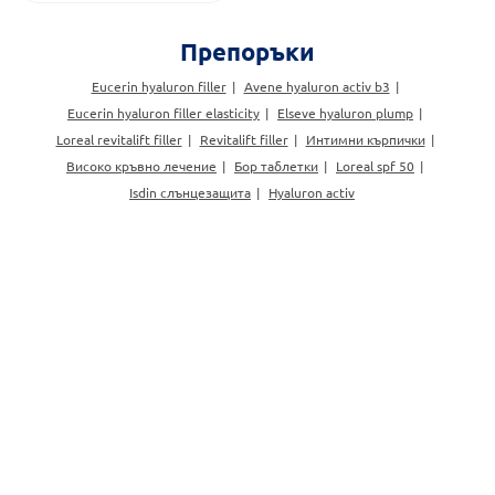
Препоръки
Eucerin hyaluron filler
Avene hyaluron activ b3
Eucerin hyaluron filler elasticity
Elseve hyaluron plump
Loreal revitalift filler
Revitalift filler
Интимни кърпички
Високо кръвно лечение
Бор таблетки
Loreal spf 50
Isdin слънцезащита
Hyaluron activ