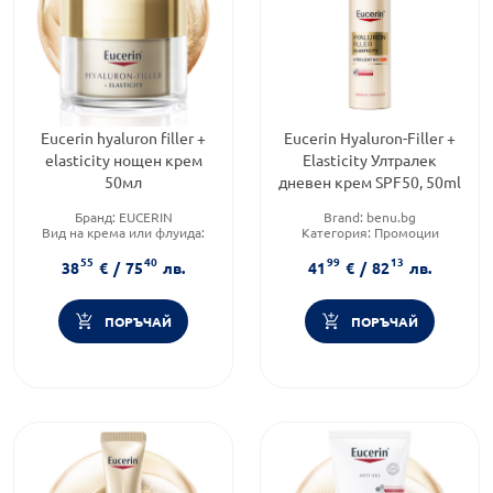
Eucerin hyaluron filler +
Eucerin Hyaluron-Filler +
elasticity нощен крем
Elasticity Ултралек
50мл
дневен крем SPF50, 50ml
Бранд:
EUCERIN
Brand:
benu.bg
Вид на крема или флуида:
Категория:
Промоции
Нощен
55
40
99
13
Продуктова линия:
38
€
/
75
лв.
41
€
/
82
лв.
HYALURON FILLER
ПОРЪЧАЙ
ПОРЪЧАЙ