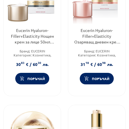
Eucerin Hyaluron-
Eucerin Hyaluron-
Filler+Elasticity Нощен
Filler+Elasticity
крем за лице 50мл
Озаряващ дневен крем
пълнител
SPF30 50мл пълнител
Бранд:
EUCERIN
Бранд:
EUCERIN
Категория:
Козметика,
Категория:
Козметика,
красота и лична хигиена
красота и лична хигиена
83
30
18
98
Продуктова линия:
Форма на продукта:
крем
30
€
/
60
лв.
31
€
/
60
лв.
HYALURON FILLER
ПОРЪЧАЙ
ПОРЪЧАЙ