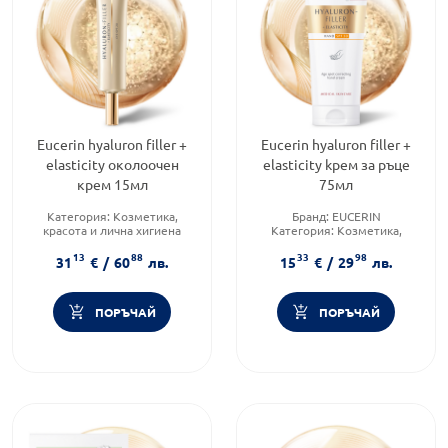
Eucerin hyaluron filler +
Eucerin hyaluron filler +
elasticity околоочен
elasticity kрем за ръце
крем 15мл
75мл
Категория:
Козметика,
Бранд:
EUCERIN
красота и лична хигиена
Категория:
Козметика,
Тип козметика:
красота и лична хигиена
13
88
33
98
Дермокозметика
Форма на продукта:
крем
31
€
/
60
лв.
15
€
/
29
лв.
Форма на продукта:
крем
ПОРЪЧАЙ
ПОРЪЧАЙ