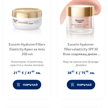
Eucerin Hyaluron-Filler+
Eucerin hyaluron-
Elasticity Крем за тяло
filler+elasticity SPF30
200 мл
Rose озаряващ дневен
крем 50мл
Категория:
Козметика,
Вид на крема или флуида:
красота и лична хигиена
Дневен
Форма на продукта:
крем
Категория:
Козметика,
42
89
85
98
Функционалност:
красота и лична хигиена
21
€
/
41
лв.
38
€
/
75
лв.
Хидратация
Тип козметика:
Дермокозметика
ПОРЪЧАЙ
ПОРЪЧАЙ