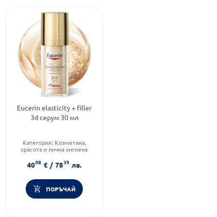
Eucerin elasticity + filler
3d серум 30 мл
Категория:
Козметика,
красота и лична хигиена
Продуктова линия:
08
39
HYALURON FILLER
40
€
/
78
лв.
Форма на продукта:
серум
ПОРЪЧАЙ