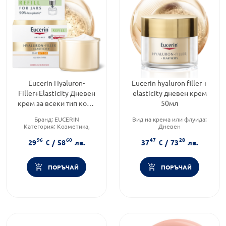
Eucerin Hyaluron-
Eucerin hyaluron filler +
Filler+Elasticity Дневен
elasticity дневен крем
крем за всеки тип кожа
50мл
SPF30 50мл пълнител
Бранд:
EUCERIN
Вид на крема или флуида:
Категория:
Козметика,
Дневен
красота и лична хигиена
Категория:
Козметика,
96
60
47
28
Форма на продукта:
крем
красота и лична хигиена
29
€
/
58
лв.
37
€
/
73
лв.
Тип кожа:
Всеки тип кожа
ПОРЪЧАЙ
ПОРЪЧАЙ