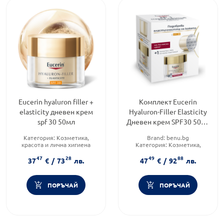
Eucerin hyaluron filler +
Комплект Eucerin
elasticity дневен крем
Hyaluron-Filler Elasticity
spf 30 50мл
Дневен крем SPF30 50мл
+ Дневен крем SPF30
Категория:
Козметика,
Brand:
benu.bg
рефил 50мл
красота и лична хигиена
Категория:
Козметика,
Форма на продукта:
крем
красота и лична хигиена
47
28
49
88
Функционалност:
Антиейдж
37
€
/
73
лв.
47
€
/
92
лв.
ПОРЪЧАЙ
ПОРЪЧАЙ