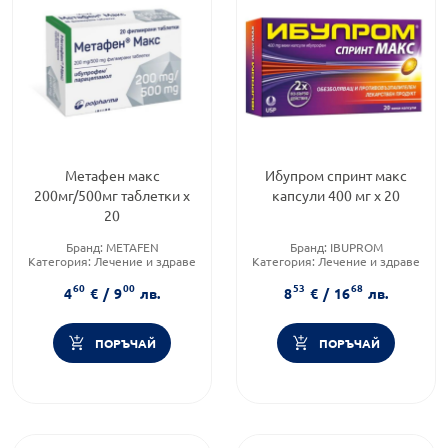
Метафен макс
Ибупром спринт макс
200мг/500мг таблетки х
капсули 400 мг х 20
20
Бранд:
METAFEN
Бранд:
IBUPROM
Категория:
Лечение и здраве
Категория:
Лечение и здраве
Форма на продукта:
таблетки
Форма на продукта:
капсули
60
00
53
68
4
€
/
9
лв.
8
€
/
16
лв.
ПОРЪЧАЙ
ПОРЪЧАЙ