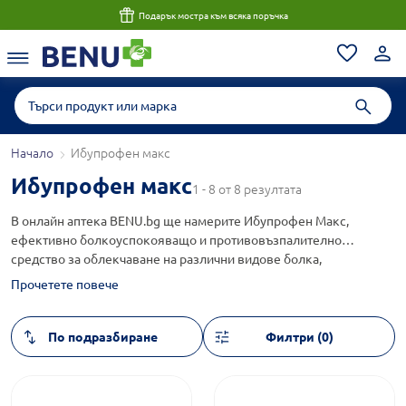
Подарък мостра към всяка поръчка
Начало
Ибупрофен макс
Ибупрофен макс
1 - 8 от 8 резултата
В онлайн аптека BENU.bg ще намерите Ибупрофен Макс,
ефективно болкоуспокояващо и противовъзпалително
средство за облекчаване на различни видове болка,
включително главоболие, мускулни и ставни болки, зъбобол
Прочетете повече
и менструални неразположения. Таблетките съдържат
ибупрофен в оптимална дозировка за бързо действие,
подпомагат намаляването на възпалението и треската и са
Филтри (0)
подходящи за възрастни и юноши над 12 години.