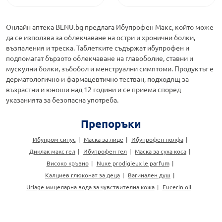
Онлайн аптека BENU.bg предлага Ибупрофен Макс, който може
да се използва за облекчаване на остри и хронични болки,
възпаления и треска. Таблетките съдържат ибупрофен и
подпомагат бързото облекчаване на главоболие, ставни и
мускулни болки, зъбобол и менструални симптоми. Продуктът е
дерматологично и фармацевтично тестван, подходящ за
възрастни и юноши над 12 години и се приема според
указанията за безопасна употреба.
Препоръки
Ибупром синус
Маска за лице
Ибупрофен полфа
Диклак макс гел
Ибупрофен гел
Маска за суха коса
Високо кръвно
Nuxe prodigieux le parfum
Калциев глюконат за деца
Вагинален душ
Uriage мицеларна вода за чувствителна кожа
Eucerin oil