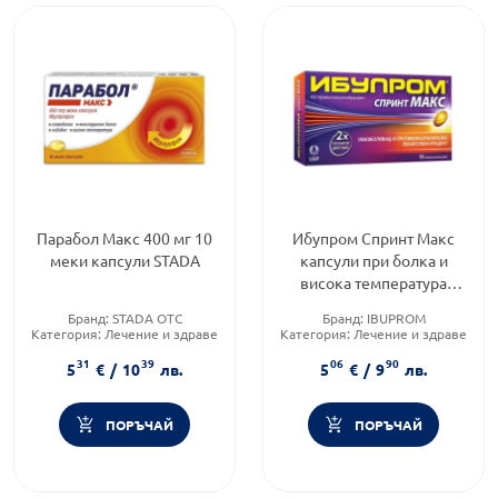
Парабол Макс 400 мг 10
Ибупром Спринт Макс
меки капсули STADA
капсули при болка и
висока температура
400мг х10
Бранд:
STADA OTC
Бранд:
IBUPROM
Категория:
Лечение и здраве
Категория:
Лечение и здраве
Форма на продукта:
капсули
Форма на продукта:
капсули
31
39
06
90
5
€
/
10
лв.
5
€
/
9
лв.
ПОРЪЧАЙ
ПОРЪЧАЙ