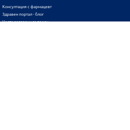
Консултация с фармацевт
Здравен портал - блог
Често задавани въпроси
ВРЪЗКИ
Изпълнителна агенция по лекарствата
Български фармацевтичен съюз
Българска асоциация на помощник-фармацевтите
Министерство на здравеопазването
Комисия за защита на потребителите
Абонирай се за нашия бюлетин и грабни
10% отстъпка
за
първата си поръчка!
BENU онлайн аптека е лицензирана от
Изпълнителна Агенция по Лекарствата.