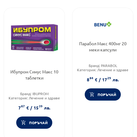
Парабол Макс 400мг 20
меки капсули
Бранд:
PARABOL
Категория:
Лечение и здраве
Ибупром Синус Макс 10
Форма на продукта:
таблетки
84
29
възрастни
8
€
/
17
лв.
Бранд:
IBUPROM
ПОРЪЧАЙ
Категория:
Лечение и здраве
Форма на продукта:
таблетки
87
39
7
€
/
15
лв.
ПОРЪЧАЙ