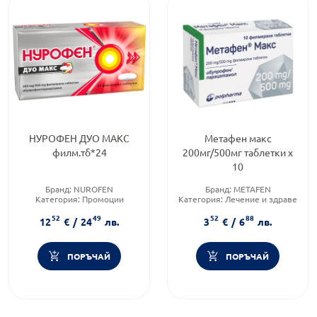
НУРОФЕН ДУО МАКС
Метафен макс
филм.тб*24
200мг/500мг таблетки х
10
Бранд:
NUROFEN
Бранд:
METAFEN
Категория:
Промоции
Категория:
Лечение и здраве
Форма на продукта:
таблетки
52
49
52
88
12
€
/
24
лв.
3
€
/
6
лв.
ПОРЪЧАЙ
ПОРЪЧАЙ