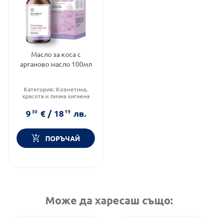
Масло за коса с
арганово масло 100мл
Категория:
Козметика,
красота и лична хигиена
Тип козметика:
Масова
козметика
9
30
€
/
18
19
лв.
Тип продукт:
Масло
ПОРЪЧАЙ
Може да харесаш също: