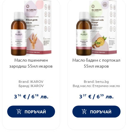
Масло пшеничен
Масло бадем с портокал
зародиш 55мл икаров
55мл икаров
Brand:
IKAROV
Brand:
benu.bg
Бранд:
IKAROV
Вид масло:
Етерично масло
Вид масло:
Етерично масло
Форма на продукта:
масло
3
16
€
/
6
18
лв.
3
37
€
/
6
59
лв.
ПОРЪЧАЙ
ПОРЪЧАЙ