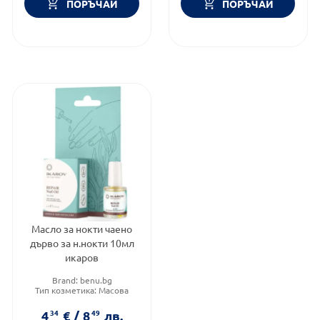
ПОРЪЧАЙ
ПОРЪЧАЙ
Масло за нокти чаено
дърво за н.нокти 10мл
икаров
Brand:
benu.bg
Тип козметика:
Масова
козметика
Тип продукт:
Масло
4
34
€
/
8
49
лв.