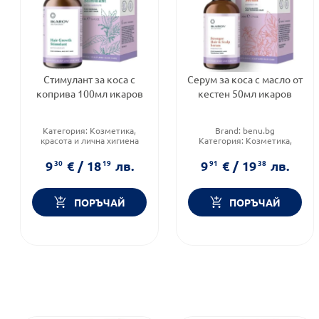
Стимулант за коса с
Серум за коса с масло от
коприва 100мл икаров
кестен 50мл икаров
Категория:
Козметика,
Brand:
benu.bg
красота и лична хигиена
Категория:
Козметика,
Тип козметика:
Масова
красота и лична хигиена
козметика
Форма на продукта:
серум
9
30
€
/
18
19
лв.
9
91
€
/
19
38
лв.
Форма на продукта:
спрей
ПОРЪЧАЙ
ПОРЪЧАЙ