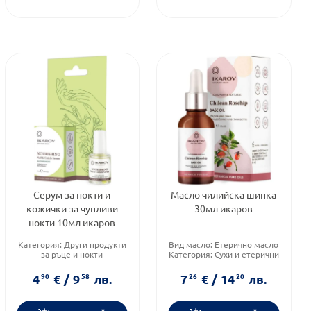
Серум за нокти и
Масло чилийска шипка
кожички за чупливи
30мл икаров
нокти 10мл икаров
Категория:
Други продукти
Вид масло:
Етерично масло
за ръце и нокти
Категория:
Сухи и етерични
Тип козметика:
Масова
масла
козметика
Форма на продукта:
масло
4
90
€
/
9
58
лв.
7
26
€
/
14
20
лв.
Форма на продукта:
серум