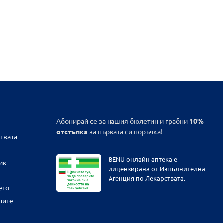
Абонирай се за нашия бюлетин и грабни
10%
отстъпка
за първата си поръчка!
твата
BENU онлайн аптека е
ик-
лицензирана от Изпълнителна
Агенция по Лекарствата.
ето
лите