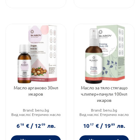
Масло арганово 30мл
Масло за тяло стягащо
икаров
ч.пипер+пачули 100мл
икаров
Brand:
benu.bg
Brand:
benu.bg
Вид масло:
Етерично масло
Вид масло:
Етерично масло
Категория:
Сухи и етерични
Форма на продукта:
масло
масла
6
18
€
/
12
09
лв.
10
17
€
/
19
89
лв.