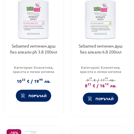
Sebamed интимен душ
Sebamed интимен душ
без алкали ph 3.8 200мл
без алкали 6.8 200мл
Категория:
Козметика,
Категория:
Козметика,
красота и лична хигиена
красота и лична хигиена
Продуктова линия:
SEBA
Продуктова линия:
СЕБА
20
99
22
99
MED FEMININE INTIMATE WAS
МЕД ИНТ.ДУЩ РН 6.8
9
€
/
17
лв.
10
€
/
19
лв.
Форма на продукта:
гел
Форма на продукта:
25
14
гел
8
€
/
16
лв.
ПОРЪЧАЙ
ПОРЪЧАЙ
-10%