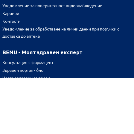
Уведомление за поверителност видеонаблюдение
Кариери
Контакти
Уведомление за обработване на лични данни при поръчки с
доставка до аптека
BENU - Моят здравен експерт
Консултация с фармацевт
Здравен портал - блог
Често задавани въпроси
ВРЪЗКИ
Изпълнителна агенция по лекарствата
Български фармацевтичен съюз
Българска асоциация на помощник-фармацевтите
Министерство на здравеопазването