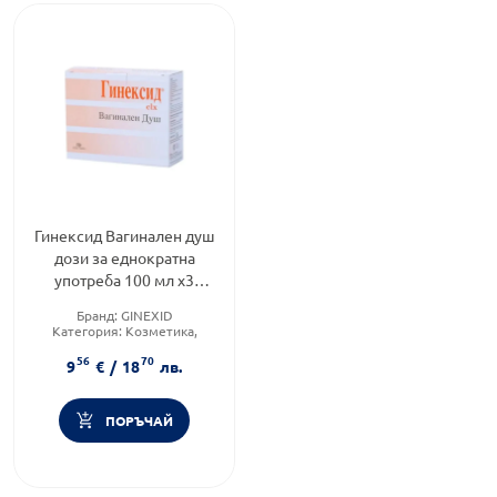
Гинексид Вагинален душ
дози за еднократна
употреба 100 мл х3
Naturpharma
Бранд:
GINEXID
Категория:
Козметика,
красота и лична хигиена
56
70
Тип козметика:
Масова
9
€
/
18
лв.
козметика
ПОРЪЧАЙ