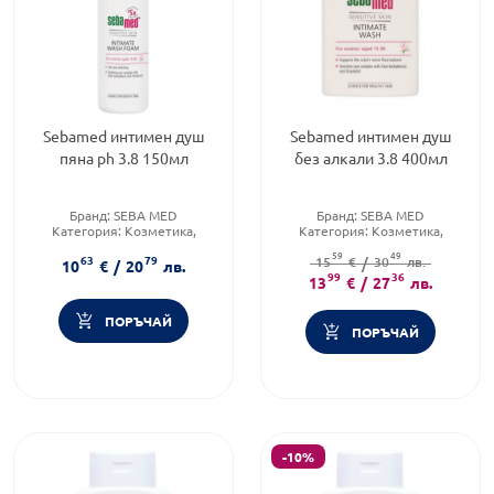
Sebamed интимен душ
Sebamed интимен душ
пяна ph 3.8 150мл
без алкали 3.8 400мл
Бранд:
SEBA MED
Бранд:
SEBA MED
Категория:
Козметика,
Категория:
Козметика,
красота и лична хигиена
красота и лична хигиена
59
49
63
79
Тип козметика:
Масова
Форма на продукта:
15
€
/
30
лв.
гел
10
€
/
20
лв.
козметика
99
36
13
€
/
27
лв.
ПОРЪЧАЙ
ПОРЪЧАЙ
-10%