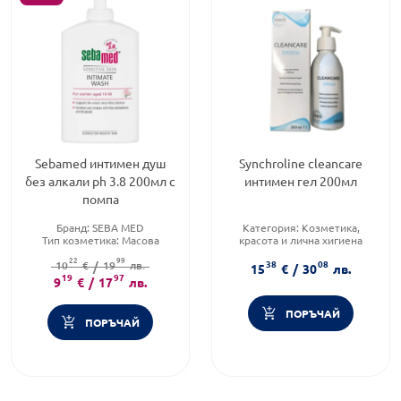
Sebamed интимен душ
Synchroline cleancare
без алкали ph 3.8 200мл с
интимен гел 200мл
помпа
Бранд:
SEBA MED
Категория:
Козметика,
Тип козметика:
Масова
красота и лична хигиена
козметика
Тип козметика:
Масова
22
99
38
08
Форма на продукта:
10
€
/
19
лв.
гел
козметика
15
€
/
30
лв.
19
97
Форма на продукта:
душ гел
9
€
/
17
лв.
ПОРЪЧАЙ
ПОРЪЧАЙ