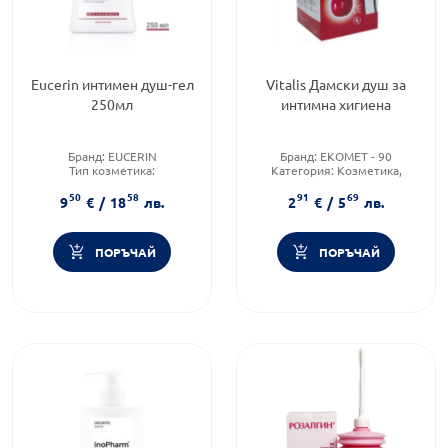
Eucerin интимен душ-гел
Vitalis Дамски душ за
250мл
интимна хигиена
Бранд:
EUCERIN
Бранд:
EKOMET - 90
Тип козметика:
Категория:
Козметика,
Дермокозметика
красота и лична хигиена
50
58
91
69
Форма на продукта:
душ-гел
Тип козметика:
Масова
9
€
/
18
лв.
2
€
/
5
лв.
козметика
ПОРЪЧАЙ
ПОРЪЧАЙ