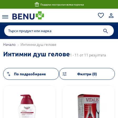
Подарък мостра към всяка поръчка
Начало
Интимни душ гелове
Интимни душ гелове
1 - 11 от 11 резултата
Филтри (0)