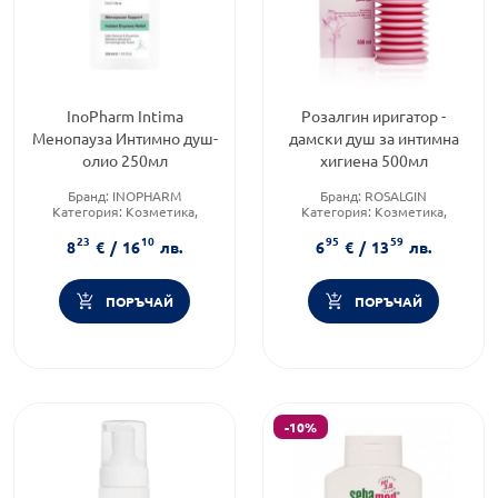
InoPharm Intima
Розалгин иригатор -
Менопауза Интимно душ-
дамски душ за интимна
олио 250мл
хигиена 500мл
Бранд:
INOPHARM
Бранд:
ROSALGIN
Категория:
Козметика,
Категория:
Козметика,
красота и лична хигиена
красота и лична хигиена
23
10
95
59
Форма на продукта:
олио
Тип козметика:
Масова
8
€
/
16
лв.
6
€
/
13
лв.
козметика
ПОРЪЧАЙ
ПОРЪЧАЙ
-10%