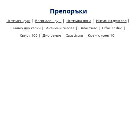
Препоръки
Интимен душ
Вагинален душ
Интимна пяна
Интимен душ гел
Теалоз дуо капки
Интимни гелове
Babe тяло
Effaclar duo
Спирт 100
Дио ренал
Causticum
Крем с урея 10