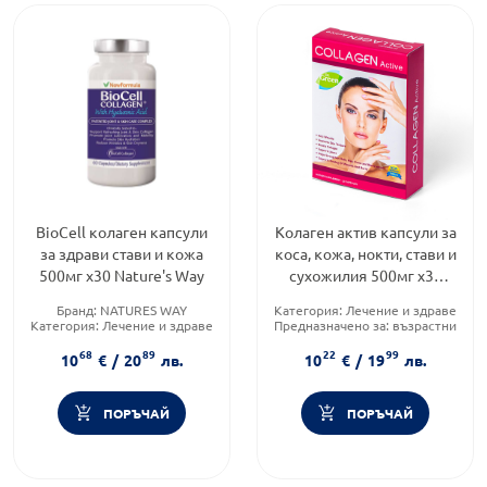
BioCell колаген капсули
Колаген актив капсули за
за здрави стави и кожа
коса, кожа, нокти, стави и
500мг х30 Nature's Way
сухожилия 500мг х30
Dr.Green
Бранд:
NATURES WAY
Категория:
Лечение и здраве
Категория:
Лечение и здраве
Предназначено за:
възрастни
Форма на продукта:
капсули
Форма на продукта:
капсули
68
89
22
99
10
€
/
20
лв.
10
€
/
19
лв.
ПОРЪЧАЙ
ПОРЪЧАЙ