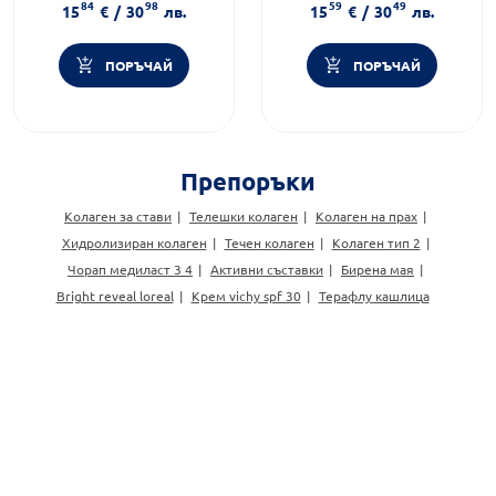
84
98
59
49
15
€
/
30
лв.
15
€
/
30
лв.
ПОРЪЧАЙ
ПОРЪЧАЙ
Препоръки
Колаген за стави
Телешки колаген
Колаген на прах
Хидролизиран колаген
Течен колаген
Колаген тип 2
Чорап медиласт 3 4
Активни съставки
Бирена мая
Bright reveal loreal
Крем vichy spf 30
Терафлу кашлица