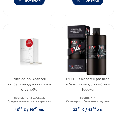
ПОРЪЧАЙ
ПОРЪЧАЙ
Purelogicol колаген
F14 Plus Колаген разтвор
капсули за здрава кожа и
в бутилка за здрави стави
стави х90
1000мл
Бранд:
PURELOGICOL
Бранд:
F14
Предназначено за:
възрастни
Категория:
Лечение и здраве
Приложение:
орално
Предназначено за:
възрастни
22
40
51
58
46
€
/
90
лв.
32
€
/
63
лв.