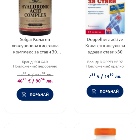
Solgar Колаген
Doppelherz active
хиалуронова киселина
Колаген капсули за
комплекс за стави 30
здрави стави х30
таблетки
Бранд:
SOLGAR
Бранд:
DOPPELHERZ
Приложение:
перорално
Приложение:
орално
Форма на продукта:
таблетки
Продуктова линия:
ACTIVE
87
18
31
30
57
€
/
113
лв.
7
€
/
14
лв.
29
54
46
€
/
90
лв.
ПОРЪЧАЙ
ПОРЪЧАЙ