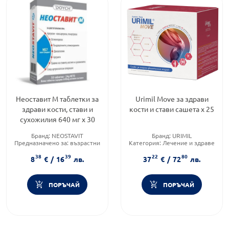
Неоставит М таблетки за
Urimil Move за здрави
здрави кости, стави и
кости и стави сашета х 25
сухожилия 640 мг х 30
Бранд:
NEOSTAVIT
Бранд:
URIMIL
Предназначено за:
възрастни
Категория:
Лечение и здраве
Форма на продукта:
таблетки
Форма на продукта:
саше
38
39
22
80
8
€
/
16
лв.
37
€
/
72
лв.
ПОРЪЧАЙ
ПОРЪЧАЙ