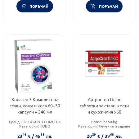
ПОРЪЧАЙ
ПОРЪЧАЙ
Колаген 3 Комплекс за
Артростоп Плюс
стави, кожа и коса 60+30
таблетки за стави, кости
капсули + 240 мл
и сухожилия х60
Бранд:
COLLAGEN 3 COMPLEX
Brand:
benu.bg
Категория:
НОВО
Категория:
Лечение и здраве
Форма на продукта:
Форма на продукта:
таблетки
46
88
29
68
комплект
23
€
/
45
лв.
20
€
/
39
лв.