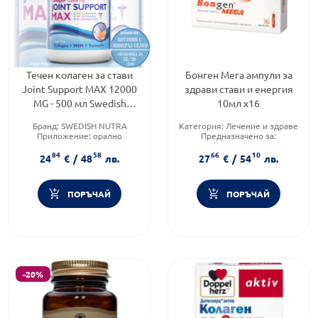
Течен колаген за стави
Бонген Мега ампули за
Joint Support MAX 12000
здрави стави и енергия
MG - 500 мл Swedish
10мл х16
Nutra
Бранд:
SWEDISH NUTRA
Категория:
Лечение и здраве
Приложение:
орално
Предназначено за:
Форма на продукта:
разтвор
възрастни/деца
84
58
66
10
Продуктова линия:
MEGA
24
€
/
48
лв.
27
€
/
54
лв.
ПОРЪЧАЙ
ПОРЪЧАЙ
-20%