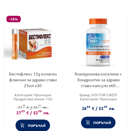
-15%
Бестифлекс 12g колаген
Хиалуронова киселина +
флакони за здрави стави
Хондроитин за здрави
25мл х30
стави капсули х60
Doctor's Best
Категория:
Промоции
Бранд:
DOCTOR'S BEST
Продуктова линия:
12G
Категория:
Промоции
Форма на продукта:
флакони
Форма на продукта:
капсули
90
39
84
49
31
€
/
62
лв.
26
€
/
52
лв.
09
98
27
€
/
52
лв.
ПОРЪЧАЙ
ПОРЪЧАЙ