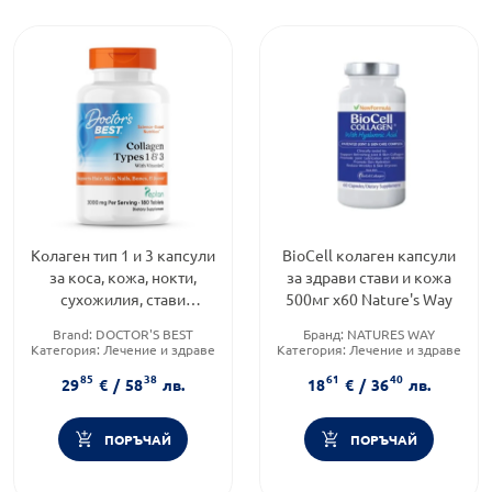
Колаген тип 1 и 3 капсули
BioCell колаген капсули
за коса, кожа, нокти,
за здрави стави и кожа
сухожилия, стави
500мг х60 Nature's Way
1000мгх180 Doctor's Best
Brand:
DOCTOR'S BEST
Бранд:
NATURES WAY
Категория:
Лечение и здраве
Категория:
Лечение и здраве
Форма на продукта:
капсули
Форма на продукта:
капсули
85
38
61
40
29
€
/
58
лв.
18
€
/
36
лв.
ПОРЪЧАЙ
ПОРЪЧАЙ