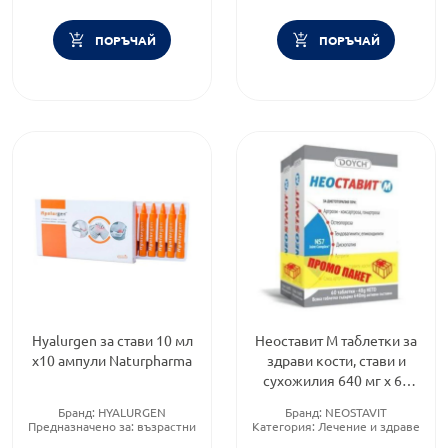
ПОРЪЧАЙ
ПОРЪЧАЙ
Hyalurgen за стави 10 мл
Неоставит М таблетки за
х10 ампули Naturpharma
здрави кости, стави и
сухожилия 640 мг х 60
Промо 1+1
Бранд:
HYALURGEN
Бранд:
NEOSTAVIT
Предназначено за:
възрастни
Категория:
Лечение и здраве
Приложение:
орално
Форма на продукта:
таблетки