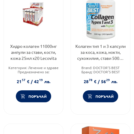
Хидро колаген 11000мг
Колаген тип 1 и 3 капсули
ампули за стави, кости,
за коса, кожа, нокти,
кожа 25мл х20 Lecovita
сухожилия, стави 500мг
х240 Doctor's Best
Категория:
Лечение и здраве
Brand:
DOCTOR'S BEST
Предназначено за:
Бранд:
DOCTOR'S BEST
възрастни/деца
Форма на продукта:
капсули
57
19
78
29
Продуктова линия:
HYDRO
21
€
/
42
лв.
28
€
/
56
лв.
COLLAGEN
ПОРЪЧАЙ
ПОРЪЧАЙ