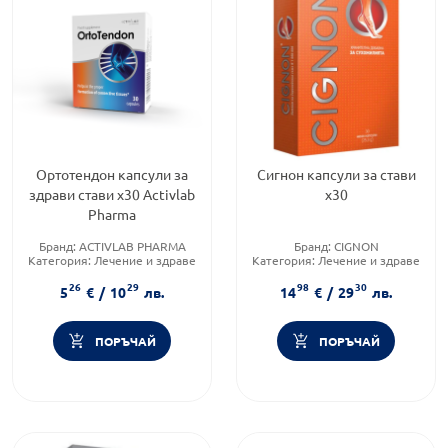
Ортотендон капсули за
Сигнон капсули за стави
здрави стави х30 Activlab
х30
Pharma
Бранд:
ACTIVLAB PHARMA
Бранд:
CIGNON
Категория:
Лечение и здраве
Категория:
Лечение и здраве
Форма на продукта:
капсули
Форма на продукта:
капсули
26
29
98
30
5
€
/
10
лв.
14
€
/
29
лв.
ПОРЪЧАЙ
ПОРЪЧАЙ