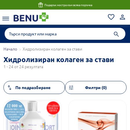
Подарък мостра към всяка поръчка
Начало
Хидролизиран колаген за стави
Хидролизиран колаген за стави
1 - 24 от 24 резултата
Филтри (0)