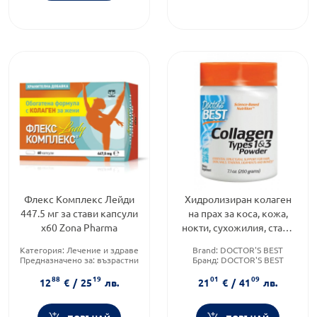
Флекс Kомплекс Лейди
Хидролизиран колаген
447.5 мг за стави капсули
на прах за коса, кожа,
х60 Zona Pharmа
нокти, сухожилия, стави
200 г Doctor's Best
Категория:
Лечение и здраве
Brand:
DOCTOR'S BEST
Предназначено за:
възрастни
Бранд:
DOCTOR'S BEST
Приложение:
орално
Категория:
Лечение и здраве
88
19
01
09
12
€
/
25
лв.
21
€
/
41
лв.