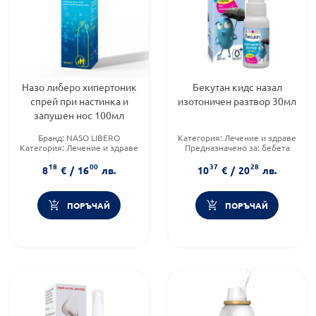
Назо либеро хипертоник
Бекутан кидс назал
спрей при настинка и
изотоничен разтвор 30мл
запушен нос 100мл
Бранд:
NASO LIBERO
Категория:
Лечение и здраве
Категория:
Лечение и здраве
Предназначено за:
бебета
Приложение:
назално
Приложение:
сублингвално
18
00
37
28
8
€
/
16
лв.
10
€
/
20
лв.
ПОРЪЧАЙ
ПОРЪЧАЙ