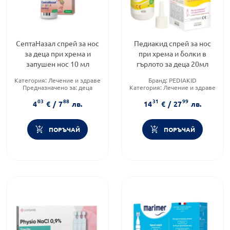
СептаНазал спрей за нос
Педиакид спрей за нос
за деца при хрема и
при хрема и болки в
запушен нос 10 мл
гърлото за деца 20мл
Категория:
Лечение и здраве
Бранд:
PEDIAKID
Предназначено за:
деца
Категория:
Лечение и здраве
Форма на продукта:
спрей
Форма на продукта:
спрей
03
88
31
99
4
€
/
7
лв.
14
€
/
27
лв.
ПОРЪЧАЙ
ПОРЪЧАЙ