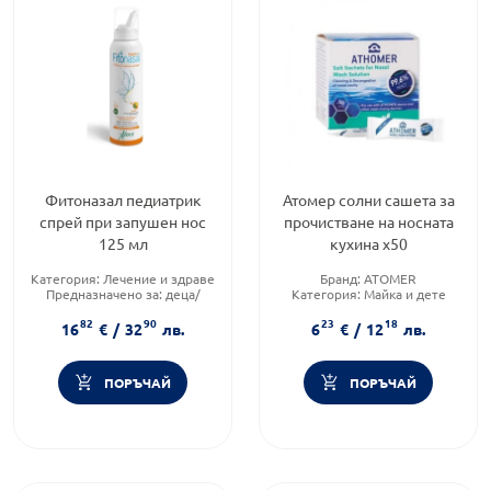
Фитоназал педиатрик
Атомер солни сашета за
спрей при запушен нос
прочистване на носната
125 мл
кухина х50
Категория:
Лечение и здраве
Бранд:
ATOMER
Предназначено за:
деца/
Категория:
Майка и дете
бебета
Форма на продукта:
саше
82
90
23
18
Приложение:
назално
16
€
/
32
лв.
6
€
/
12
лв.
ПОРЪЧАЙ
ПОРЪЧАЙ