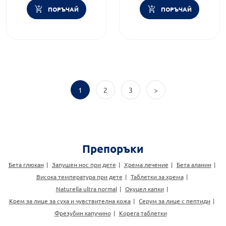
ПОРЪЧАЙ
ПОРЪЧАЙ
1
2
3
>
Препоръки
Бета глюкан
Запушен нос при дете
Хрема лечение
Бета аланин
Висока температура при дете
Таблетки за хрема
Naturella ultra normal
Окуцел капки
Крем за лице за суха и чувствителна кожа
Серум за лице с пептиди
Фрезубин капучино
Корега таблетки