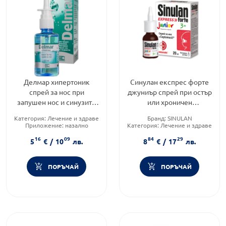
Делмар хипертоник
Синулан експрес форте
спрей за нос при
джуниър спрей при остър
запушен нос и синузити
или хроничен
50мл
риносинузит 20мл
Категория:
Лечение и здраве
Бранд:
SINULAN
Приложение:
назално
Категория:
Лечение и здраве
Форма на продукта:
спрей
Форма на продукта:
спрей
16
09
84
29
5
€
/
10
лв.
8
€
/
17
лв.
ПОРЪЧАЙ
ПОРЪЧАЙ