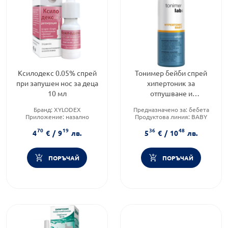
Ксилодекс 0.05% спрей
Тонимер бейби спрей
при запушен нос за деца
хипертоник за
10 мл
отпушване и
овлажняване на носа при
Бранд:
XYLODEX
Предназначено за:
бебета
ринит 100мл
Приложение:
назално
Продуктова линия:
BABY
Форма на продукта:
спрей
HYPERTONIC
70
19
36
48
Форма на продукта:
спрей
4
€
/
9
лв.
5
€
/
10
лв.
ПОРЪЧАЙ
ПОРЪЧАЙ