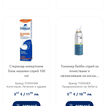
Стеримар хипертоник
Тонимер бейби спрей за
блок назален спрей 100
почистване и
мл
овлажняване на носната
кухина 100мл
Бранд:
STERIMAR
Бранд:
TONIMER
Категория:
Лечение и здраве
Предназначено за:
бебета
Предназначено за:
възрастни
Приложение:
назално
67
09
21
19
5
€
/
11
лв.
5
€
/
10
лв.
ПОРЪЧАЙ
ПОРЪЧАЙ