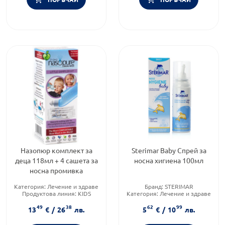
Назопюр комплект за
Sterimar Baby Спрей за
деца 118мл + 4 сашета за
носна хигиена 100мл
носна промивка
Категория:
Лечение и здраве
Бранд:
STERIMAR
Продуктова линия:
KIDS
Категория:
Лечение и здраве
Форма на продукта:
саше
Форма на продукта:
спрей
49
38
62
99
13
€
/
26
лв.
5
€
/
10
лв.