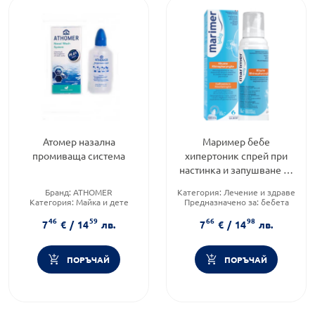
Атомер назална
Маример бебе
промиваща система
хипертоник спрей при
настинка и запушване на
носа 100мл
Бранд:
ATHOMER
Категория:
Лечение и здраве
Категория:
Майка и дете
Предназначено за:
бебета
Приложение:
назално
46
59
66
98
7
€
/
14
лв.
7
€
/
14
лв.
ПОРЪЧАЙ
ПОРЪЧАЙ