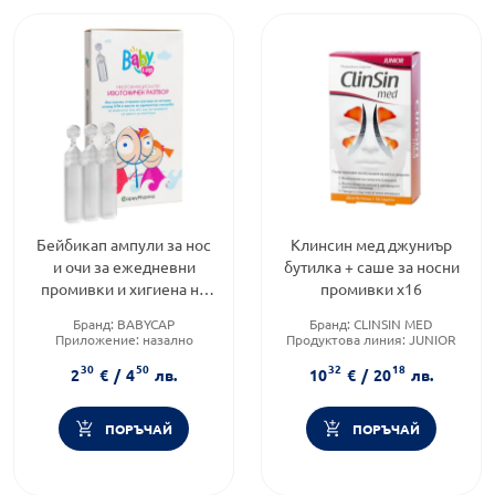
Бейбикап ампули за нос
Клинсин мед джуниър
и очи за ежедневни
бутилка + саше за носни
промивки и хигиена на
промивки х16
очите и носа 5мл х10
Бранд:
BABYCAP
Бранд:
CLINSIN MED
Приложение:
назално
Продуктова линия:
JUNIOR
Форма на продукта:
ампули
Форма на продукта:
спрей
30
50
32
18
2
€
/
4
лв.
10
€
/
20
лв.
ПОРЪЧАЙ
ПОРЪЧАЙ