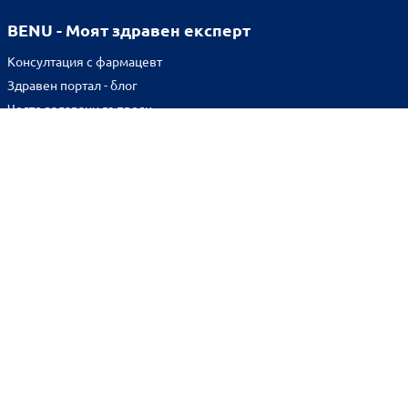
BENU - Моят здравен експерт
Консултация с фармацевт
Здравен портал - блог
Често задавани въпроси
ВРЪЗКИ
Изпълнителна агенция по лекарствата
Български фармацевтичен съюз
Българска асоциация на помощник-фармацевтите
Министерство на здравеопазването
Комисия за защита на потребителите
Абонирай се за нашия бюлетин и грабни
10% отстъпка
за
първата си поръчка!
BENU онлайн аптека е лицензирана от