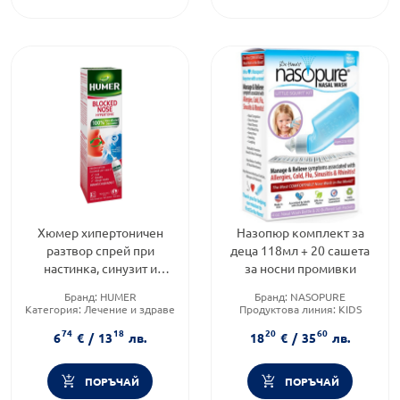
Хюмер хипертоничен
Назопюр комплект за
разтвор спрей при
деца 118мл + 20 сашета
настинка, синузит и
за носни промивки
алергичен ринит 50мл
Бранд:
HUMER
Бранд:
NASOPURE
Категория:
Лечение и здраве
Продуктова линия:
KIDS
Продуктова линия:
Форма на продукта:
саше
74
18
20
60
HYPERTONIC
6
€
/
13
лв.
18
€
/
35
лв.
ПОРЪЧАЙ
ПОРЪЧАЙ