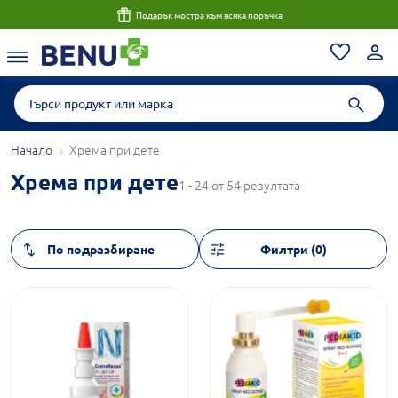
Подарък мостра към всяка поръчка
Начало
Хрема при дете
Хрема при дете
1 - 24 от 54 резултата
Филтри (0)