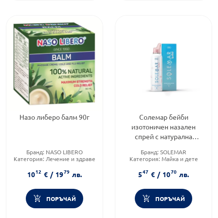
Назо либеро балм 90г
Солемар бейби
изотоничен назален
спрей с натурална
морска вода 100 мл
Бранд:
NASO LIBERO
Бранд:
SOLEMAR
Категория:
Лечение и здраве
Категория:
Майка и дете
Приложение:
дермално
Форма на продукта:
спрей
12
79
47
70
10
€
/
19
лв.
5
€
/
10
лв.
ПОРЪЧАЙ
ПОРЪЧАЙ