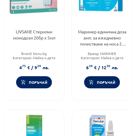
LIVSANE Стерилни
Маример единична доза
монодози 20бр х 5мл
амп. за ежедневно
почистване на носа 20
x5мл
Brand:
benu.bg
Бранд:
MARIMER
Категория:
Майка и дете
Категория:
Майка и дете
75
29
39
50
4
€
/
9
лв.
6
€
/
12
лв.
ПОРЪЧАЙ
ПОРЪЧАЙ