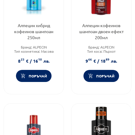
Алпецин хибрид
Алпецин кофеинов
кофеинов шампоан
шампоан двоен ефект
250мл
200мл
Бранд:
ALPECIN
Бранд:
ALPECIN
Тип козметика:
Масова
Тип коса:
Пърхот
козметика
Форма на продукта:
шампоан
23
10
66
89
Тип коса:
Чувствителен
8
€
/
16
лв.
9
€
/
18
лв.
скалп
ПОРЪЧАЙ
ПОРЪЧАЙ