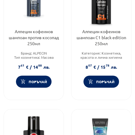
Алпецин кофеинов
Алпецин кофеинов
шампоан против косопад
шампоан С1 black edition
250мл
250мл
Бранд:
ALPECIN
Категория:
Козметика,
Тип козметика:
Масова
красота и лична хигиена
козметика
Тип коса:
Косопад
61
88
07
78
Форма на продукта:
шампоан
Форма на продукта:
шампоан
7
€
/
14
лв.
8
€
/
15
лв.
ПОРЪЧАЙ
ПОРЪЧАЙ