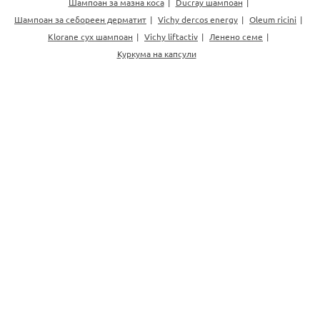
Шампоан за мазна коса
Ducray шампоан
Шампоан за себореен дерматит
Vichy dercos energy
Oleum ricini
Klorane сух шампоан
Vichy liftactiv
Ленено семе
Куркума на капсули