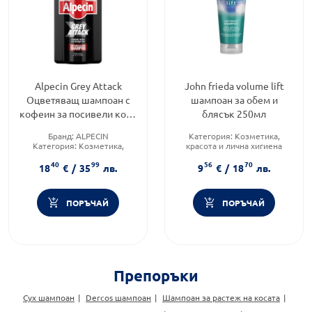
Alpecin Grey Attack
John frieda volume lift
Оцветяващ шампоан с
шампоан за обем и
кофеин за посивели коси
блясък 250мл
200мл
Бранд:
ALPECIN
Категория:
Козметика,
Категория:
Козметика,
красота и лична хигиена
красота и лична хигиена
Тип коса:
Блясък и
40
99
56
70
Форма на продукта:
шампоан
жизненост
18
€
/
35
лв.
9
€
/
18
лв.
Форма на продукта:
шампоан
ПОРЪЧАЙ
ПОРЪЧАЙ
Препоръки
Сух шампоан
Dercos шампоан
Шампоан за растеж на косата