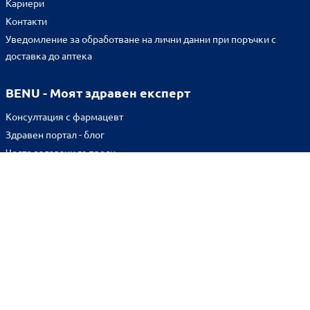
Кариери
Контакти
Уведомление за обработване на лични данни при поръчки с
доставка до аптека
BENU - Моят здравен експерт
Консултация с фармацевт
Здравен портал - блог
Често задавани въпроси
ВРЪЗКИ
Изпълнителна агенция по лекарствата
Български фармацевтичен съюз
Българска асоциация на помощник-фармацевтите
Министерство на здравеопазването
Комисия за защита на потребителите