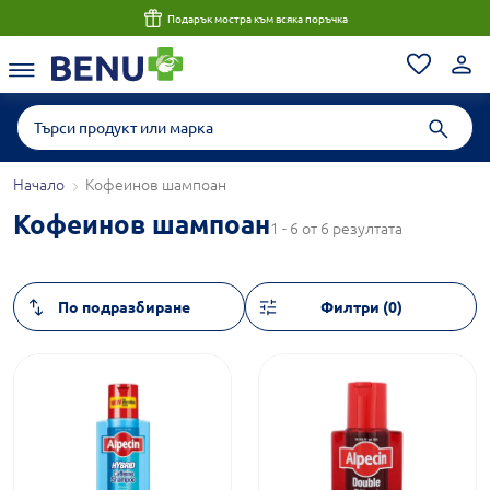
Подарък мостра към всяка поръчка
Начало
Кофеинов шампоан
Кофеинов шампоан
1 - 6 от 6 резултата
Филтри (0)