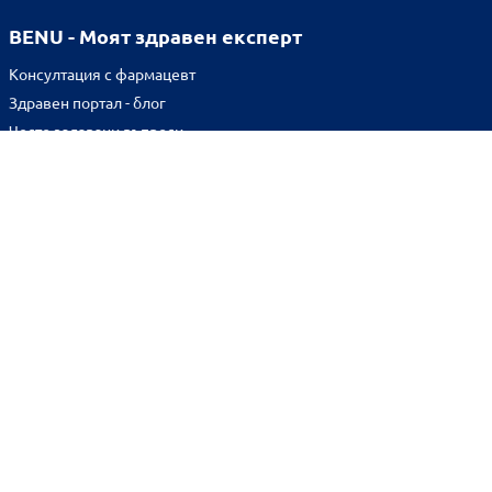
BENU - Моят здравен експерт
Консултация с фармацевт
Здравен портал - блог
Често задавани въпроси
ВРЪЗКИ
Изпълнителна агенция по лекарствата
Български фармацевтичен съюз
Българска асоциация на помощник-фармацевтите
Министерство на здравеопазването
Комисия за защита на потребителите
Абонирай се за нашия бюлетин и грабни
10% отстъпка
за
първата си поръчка!
BENU онлайн аптека е лицензирана от