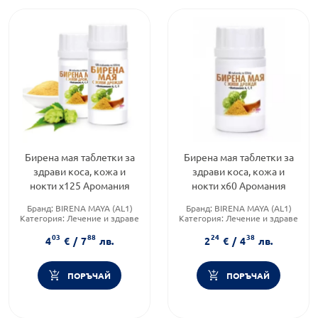
Бирена мая таблетки за
Бирена мая таблетки за
здрави коса, кожа и
здрави коса, кожа и
нокти х125 Аромания
нокти х60 Аромания
Бранд:
BIRENA MAYA (AL1)
Бранд:
BIRENA MAYA (AL1)
Категория:
Лечение и здраве
Категория:
Лечение и здраве
Форма на продукта:
таблетки
Форма на продукта:
таблетки
03
88
24
38
4
€
/
7
лв.
2
€
/
4
лв.
ПОРЪЧАЙ
ПОРЪЧАЙ