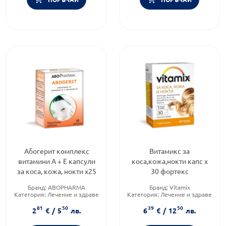
Абогерит комплекс
Витамикс за
витамини А + Е капсули
коса,кожа,нокти капс х
за коса, кожа, нокти х25
30 фортекс
Бранд:
ABOPHARMA
Бранд:
Vitamix
Категория:
Лечение и здраве
Категория:
Лечение и здраве
Приложение:
уста
Форма на продукта:
капсули
81
50
39
50
2
€
/
5
лв.
6
€
/
12
лв.