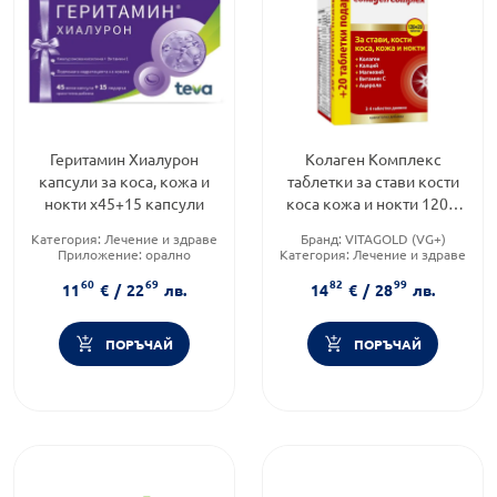
Геритамин Хиалурон
Колаген Комплекс
капсули за коса, кожа и
таблетки за стави кости
нокти х45+15 капсули
коса кожа и нокти 120 +
20 таблетки
Категория:
Лечение и здраве
Бранд:
VITAGOLD (VG+)
Приложение:
орално
Категория:
Лечение и здраве
Форма на продукта:
капсули
Форма на продукта:
таблетки
60
69
82
99
11
€
/
22
лв.
14
€
/
28
лв.
ПОРЪЧАЙ
ПОРЪЧАЙ