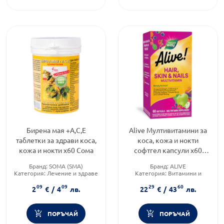
Бирена мая +А,С,Е
Alive Мултивитамини за
таблетки за здрави коса,
коса, кожа и нокти
кожа и нокти х60 Сома
софтгел капсули х60
Nature's Way
Бранд:
SOMA (SMA)
Бранд:
ALIVE
Категория:
Лечение и здраве
Категория:
Витамини и
Форма на продукта:
таблетки
минерали
09
09
29
60
Форма на продукта:
капсули
2
€
/
4
лв.
22
€
/
43
лв.
ПОРЪЧАЙ
ПОРЪЧАЙ