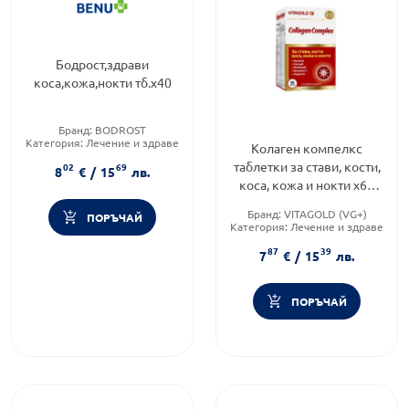
Бодрост,здрави
коса,кожа,нокти тб.х40
Бранд:
BODROST
Категория:
Лечение и здраве
Колаген компелкс
Форма на продукта:
таблетки
таблетки за стави, кости,
02
69
8
€
/
15
лв.
коса, кожа и нокти х60
Vitagold
Бранд:
VITAGOLD (VG+)
ПОРЪЧАЙ
Категория:
Лечение и здраве
Форма на продукта:
таблетки
87
39
7
€
/
15
лв.
ПОРЪЧАЙ