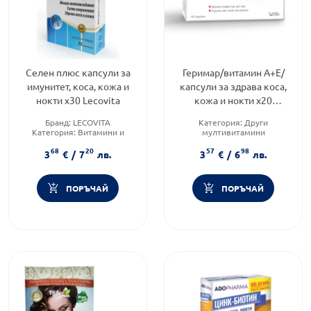
Селен плюс капсули за
Геримар/витамин А+Е/
имунитет, коса, кожа и
капсули за здрава коса,
нокти х30 Lecovita
кожа и нокти х20
Magnalabs
Бранд:
LECOVITA
Категория:
Други
Категория:
Витамини и
мултивитамини
минерали
Предназначено за:
възрастни
68
20
57
98
Предназначено за:
възрастни
Форма на продукта:
капсули
3
€
/
7
лв.
3
€
/
6
лв.
ПОРЪЧАЙ
ПОРЪЧАЙ