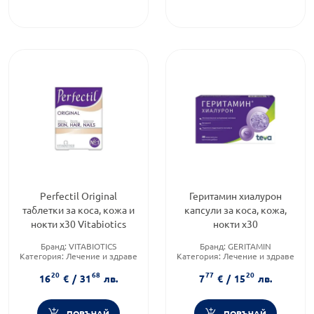
Perfectil Original
Геритамин хиалурон
таблетки за коса, кожа и
капсули за коса, кожа,
нокти х30 Vitabiotics
нокти х30
Бранд:
VITABIOTICS
Бранд:
GERITAMIN
Категория:
Лечение и здраве
Категория:
Лечение и здраве
Форма на продукта:
таблетки
Приложение:
орално
20
68
77
20
16
€
/
31
лв.
7
€
/
15
лв.
ПОРЪЧАЙ
ПОРЪЧАЙ