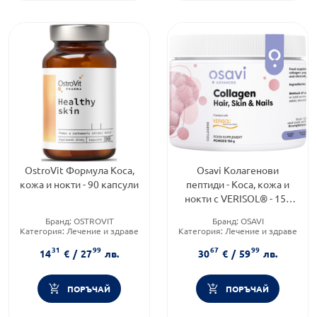
OstroVit Формула Коса,
Osavi Колагенови
кожа и нокти - 90 капсули
пептиди - Коса, кожа и
нокти с VERISOL® - 150
гр. - прах
Бранд:
OSTROVIT
Бранд:
OSAVI
Категория:
Лечение и здраве
Категория:
Лечение и здраве
Форма на продукта:
капсули
Форма на продукта:
прах
31
99
67
99
14
€
/
27
лв.
30
€
/
59
лв.
ПОРЪЧАЙ
ПОРЪЧАЙ