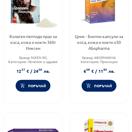
Колаген пептиди прах за
Цинк - Биотин капсули за
коса, кожа и нокти 360г
коса, кожа и нокти х30
Никсен
Abopharma
Бранд:
NIXEN BG
Бранд:
ABOPHARMA
Категория:
Лечение и здраве
Категория:
Промоции
Приложение:
орално
Форма на продукта:
капсули
27
00
08
89
12
€
/
24
лв.
6
€
/
11
лв.
ПОРЪЧАЙ
ПОРЪЧАЙ