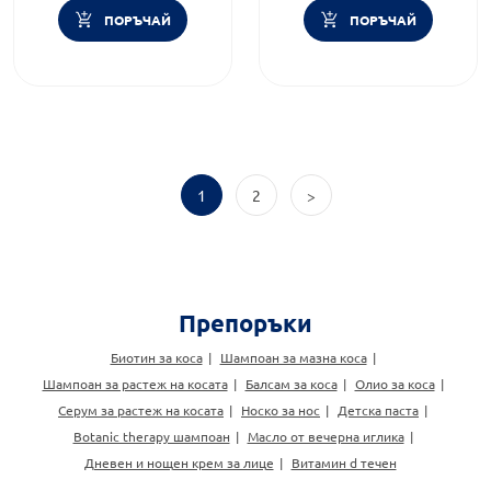
ПОРЪЧАЙ
ПОРЪЧАЙ
1
2
>
Препоръки
Биотин за коса
Шампоан за мазна коса
Шампоан за растеж на косата
Балсам за коса
Олио за коса
Серум за растеж на косата
Носко за нос
Детска паста
Botanic therapy шампоан
Масло от вечерна иглика
Дневен и нощен крем за лице
Витамин d течен