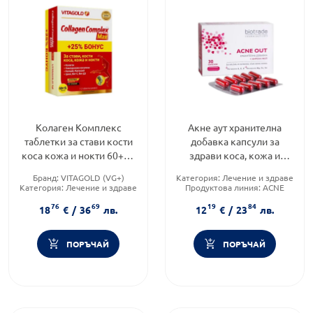
Колаген Комплекс
Акне аут хранителна
таблетки за стави кости
добавка капсули за
коса кожа и нокти 60+15
здрави коса, кожа и
таблетки
нокти х30 Biotrade
Бранд:
VITAGOLD (VG+)
Категория:
Лечение и здраве
Категория:
Лечение и здраве
Продуктова линия:
ACNE
Форма на продукта:
таблетки
OUT
76
69
19
84
Форма на продукта:
капсули
18
€
/
36
лв.
12
€
/
23
лв.
ПОРЪЧАЙ
ПОРЪЧАЙ