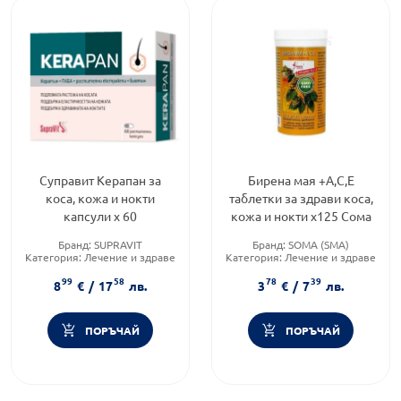
Суправит Керапан за
Бирена мая +А,С,Е
коса, кожа и нокти
таблетки за здрави коса,
капсули х 60
кожа и нокти х125 Сома
Бранд:
SUPRAVIT
Бранд:
SOMA (SMA)
Категория:
Лечение и здраве
Категория:
Лечение и здраве
Форма на продукта:
капсули
Форма на продукта:
таблетки
99
58
78
39
8
€
/
17
лв.
3
€
/
7
лв.
ПОРЪЧАЙ
ПОРЪЧАЙ