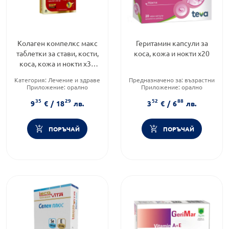
Колаген компелкс макс
Геритамин капсули за
таблетки за стави, кости,
коса, кожа и нокти х20
коса, кожа и нокти х30
Vitagold
Категория:
Лечение и здраве
Предназначено за:
възрастни
Приложение:
орално
Приложение:
орално
Форма на продукта:
таблетки
Форма на продукта:
капсули
35
29
52
88
9
€
/
18
лв.
3
€
/
6
лв.
ПОРЪЧАЙ
ПОРЪЧАЙ