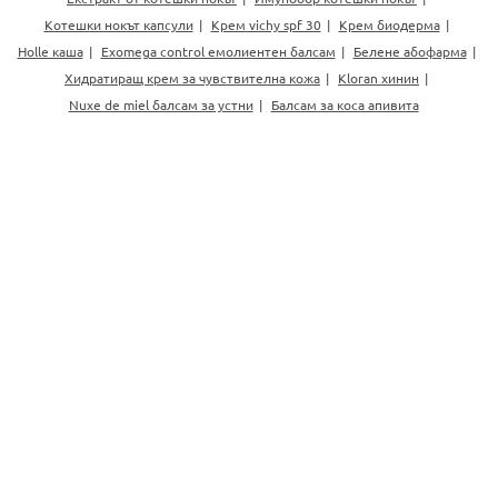
Котешки нокът капсули
Крем vichy spf 30
Крем биодерма
Holle каша
Exomega control емолиентен балсам
Белене абофарма
Хидратиращ крем за чувствителна кожа
Kloran хинин
Nuxe de miel балсам за устни
Балсам за коса апивита