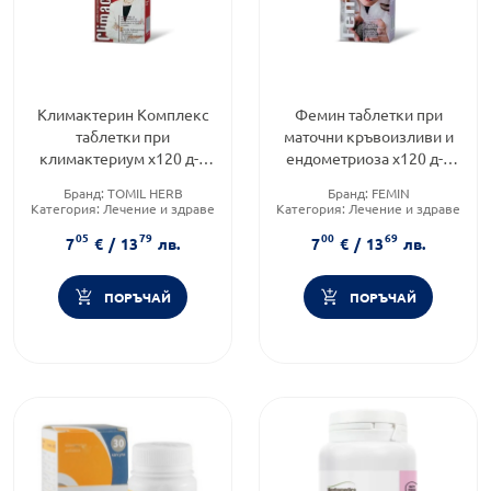
Климактерин Комплекс
Фемин таблетки при
таблетки при
маточни кръвоизливи и
климактериум х120 д-р
ендометриоза х120 д-р
Тошков
Тошков
Бранд:
TOMIL HERB
Бранд:
FEMIN
Категория:
Лечение и здраве
Категория:
Лечение и здраве
Форма на продукта:
таблетки
Форма на продукта:
таблетки
05
79
00
69
7
€
/
13
лв.
7
€
/
13
лв.
ПОРЪЧАЙ
ПОРЪЧАЙ