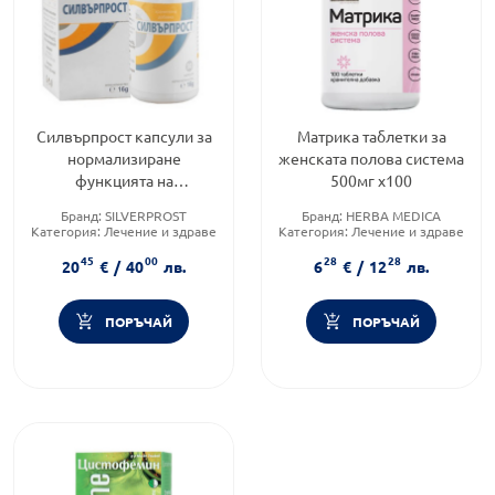
Силвърпрост капсули за
Матрика таблетки за
нормализиране
женската полова система
функцията на
500мг х100
простатната жлеза х 30
Бранд:
SILVERPROST
Бранд:
HERBA MEDICA
Категория:
Лечение и здраве
Категория:
Лечение и здраве
Форма на продукта:
капсули
Форма на продукта:
таблетки
45
00
28
28
20
€
/
40
лв.
6
€
/
12
лв.
ПОРЪЧАЙ
ПОРЪЧАЙ