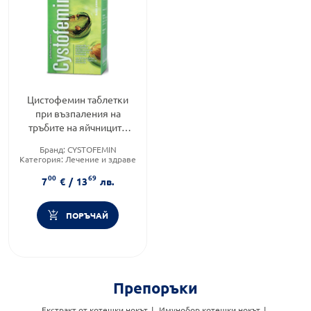
Цистофемин таблетки
при възпаления на
тръбите на яйчниците
х120 д-р Тошков
Бранд:
CYSTOFEMIN
Категория:
Лечение и здраве
Форма на продукта:
таблетки
00
69
7
€
/
13
лв.
ПОРЪЧАЙ
Препоръки
Екстракт от котешки нокът
Имунобор котешки нокът