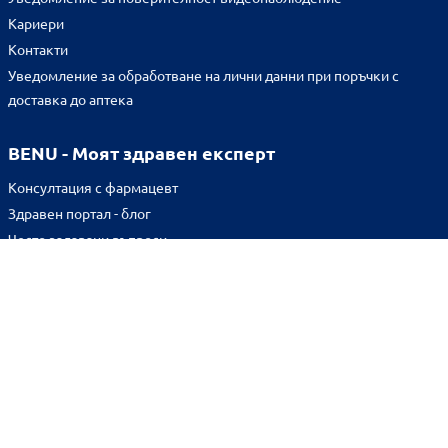
Кариери
Контакти
Уведомление за обработване на лични данни при поръчки с
доставка до аптека
BENU - Моят здравен експерт
Консултация с фармацевт
Здравен портал - блог
Често задавани въпроси
ВРЪЗКИ
Изпълнителна агенция по лекарствата
Български фармацевтичен съюз
Българска асоциация на помощник-фармацевтите
Министерство на здравеопазването
Комисия за защита на потребителите