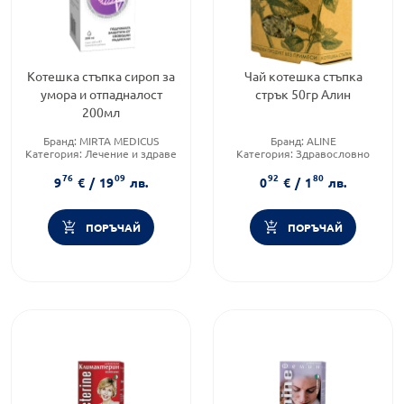
Котешка стъпка сироп за
Чай котешка стъпка
умора и отпадналост
стрък 50гр Алин
200мл
Бранд:
MIRTA MEDICUS
Бранд:
ALINE
Категория:
Лечение и здраве
Категория:
Здравословно
Форма на продукта:
сироп
хранене чайове и билки
76
09
92
80
9
€
/
19
лв.
0
€
/
1
лв.
ПОРЪЧАЙ
ПОРЪЧАЙ