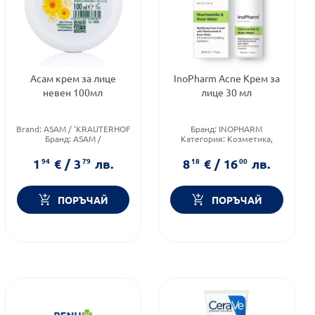
Асам крем за лице
InoPharm Acne Крем за
невен 100мл
лице 30 мл
Brand:
ASAM / 'KRAUTERHOF
Бранд:
INOPHARM
Бранд:
ASAM /
Категория:
Козметика,
'KRAUTERHOF
красота и лична хигиена
Тип кожа:
Всеки тип кожа
Продуктова линия:
ACNE
1
94
€
/
3
79
лв.
8
18
€
/
16
00
лв.
ПОРЪЧАЙ
ПОРЪЧАЙ