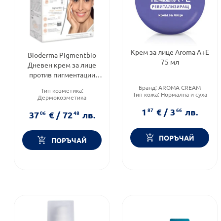
Крем за лице Aroma А+Е
Bioderma Pigmentbio
75 мл
Дневен крем за лице
против пигментации
SPF50+ 40 мл + Нощен
Бранд:
AROMA CREAM
Тип козметика:
крем за лице против
Тип кожа:
Нормална и суха
Дермокозметика
кожа
Форма на продукта:
Форма на продукта:
крем
1
87
€
/
3
66
лв.
комплект
37
06
€
/
72
48
лв.
Функционалност:
Пигментация
ПОРЪЧАЙ
ПОРЪЧАЙ