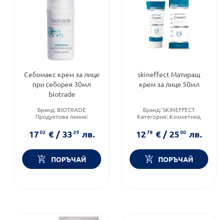
Себомакс крем за лице
skineffect Матиращ
при себорея 30мл
крем за лице 50мл
biotrade
Бранд:
BIOTRADE
Бранд:
SKINEFFECT
Продуктова линия:
Категория:
Козметика,
SEBOMAX
красота и лична хигиена
Тип кожа:
Суха кожа
Форма на продукта:
крем
17
02
€
/
33
29
лв.
12
78
€
/
25
00
лв.
ПОРЪЧАЙ
ПОРЪЧАЙ