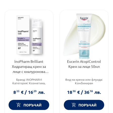
InoPharm Brilliant
Eucerin AtopiControl
Хидратиращ крем за
Крем за лице 50мл
лице с хиалуронова
киселина 30мл
Бранд:
INOPHARM
Вид на крема или флуида:
Категория:
Козметика,
Комбиниран
красота и лична хигиена
Тип кожа:
Суха и атопична
Продуктова линия:
PURE
кожа
8
33
€
/
16
29
лв.
18
50
€
/
36
18
лв.
ELEMENTS
Тип козметика:
Дермокозметика
ПОРЪЧАЙ
ПОРЪЧАЙ