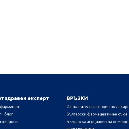
ят здравен експерт
ВРЪЗКИ
 фармацевт
Изпълнителна агенция по лекарс
 - блог
Български фармацевтичен съюз
и въпроси
Българска асоциация на помощн
фармацевтите