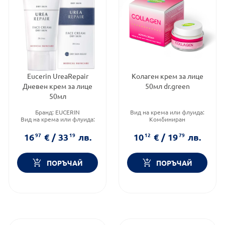
Eucerin UreaRepair
Колаген крем за лице
Дневен крем за лице
50мл dr.green
50мл
Бранд:
EUCERIN
Вид на крема или флуида:
Вид на крема или флуида:
Комбиниран
Комбиниран
Тип козметика:
Масова
Функционалност:
козметика
16
97
€
/
33
19
лв.
10
12
€
/
19
79
лв.
Подхранване и хидратация
Функционалност:
Антиейдж
ПОРЪЧАЙ
ПОРЪЧАЙ