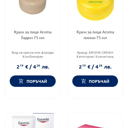
Крем за лице Aroma
Крем за лице Aroma
бадем 75 мл
лимон 75 мл
Вид на крема или флуида:
Бранд:
AROMA CREAM
Комбиниран
Категория:
Козметика,
Категория:
Козметика,
красота и лична хигиена
красота и лична хигиена
Функционалност:
2
19
€
/
4
28
лв.
2
19
€
/
4
28
лв.
Форма на продукта:
крем
Подхранване и хидратация
ПОРЪЧАЙ
ПОРЪЧАЙ