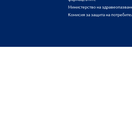
Министерство на здравеопазван
Комисия за защита на потребите
FR
benu.bg важат само за нея и могат да се различават от цените във 
разстояние.
Общи условия
Защита на личните данни
Карта на сайта