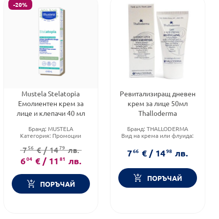
-20%
Mustela Stelatopia
Ревитализиращ дневен
Емолиентен крем за
крем за лице 50мл
лице и клепачи 40 мл
Thalloderma
Бранд:
MUSTELA
Бранд:
THALLODERMA
Категория:
Промоции
Вид на крема или флуида:
Форма на продукта:
крем
Дневен
56
79
7
€
/
14
лв.
Категория:
Козметика,
7
66
€
/
14
98
лв.
красота и лична хигиена
6
04
€
/
11
81
лв.
ПОРЪЧАЙ
ПОРЪЧАЙ