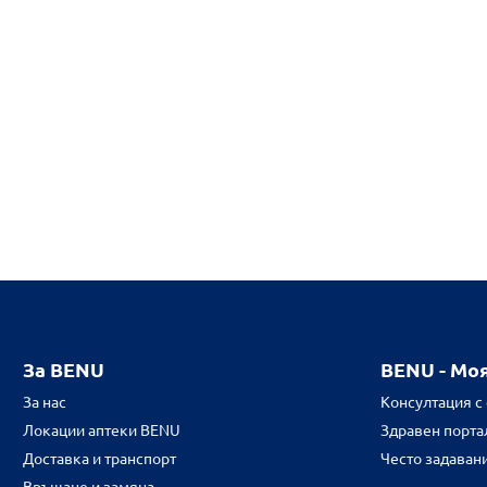
За BENU
BENU - Мо
За нас
Консултация с
Локации аптеки BENU
Здравен портал
Доставка и транспорт
Често задаван
Връщане и замяна