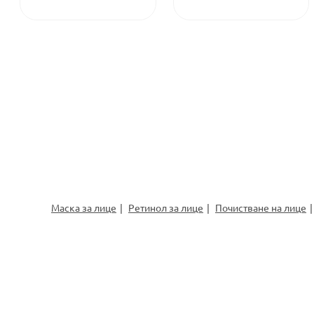
Маска за лице
Ретинол за лице
Почистване на лице