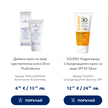
Дневен крем за лице
SOLERO Хидратиращ
чувствителна кожа 50мл
Слънцезащитен крем за
Thalloderma
лице SPF30 50мл
Бранд:
THALLODERMA
Бранд:
SOLERO
Категория:
Козметика,
Слънцезащитен фактор:
SPF
красота и лична хигиена
30
Тип козметика:
Тип продукт:
Крем за лице
6
80
€
/
13
30
лв.
12
27
€
/
24
00
лв.
Дермокозметика
ПОРЪЧАЙ
ПОРЪЧАЙ