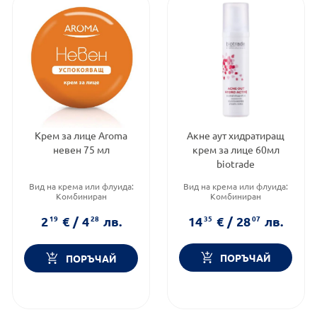
Акне аут хидратиращ
Крем за лице Aroma
крем за лице 60мл
невен 75 мл
biotrade
Вид на крема или флуида:
Вид на крема или флуида:
Комбиниран
Комбиниран
Категория:
Лечение и
Тип кожа:
Нормална и суха
здраве
кожа
14
35
€
/
28
07
лв.
2
19
€
/
4
28
лв.
Тип кожа:
Всеки тип кожа
Функционалност:
Кожни
раздразнения
ПОРЪЧАЙ
ПОРЪЧАЙ