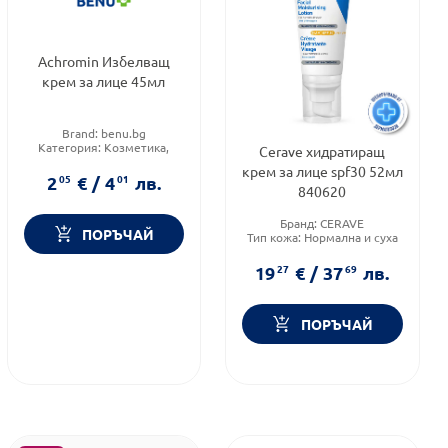
Achromin Избелващ
крем за лице 45мл
Brand:
benu.bg
Категория:
Козметика,
Cerave хидратиращ
красота и лична хигиена
крем за лице spf30 52мл
Форма на продукта:
крем
2
05
€
/
4
01
лв.
840620
Бранд:
CERAVE
ПОРЪЧАЙ
Тип кожа:
Нормална и суха
кожа
Функционалност:
19
27
€
/
37
69
лв.
Подхранване и хидратация
ПОРЪЧАЙ