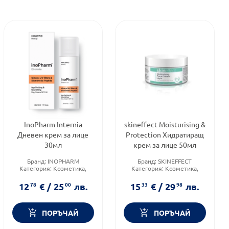
InoPharm Internia
skineffect Moisturising &
Дневен крем за лице
Protection Хидратиращ
30мл
крем за лице 50мл
Бранд:
INOPHARM
Бранд:
SKINEFFECT
Категория:
Козметика,
Категория:
Козметика,
красота и лична хигиена
красота и лична хигиена
Форма на продукта:
крем
Тип кожа:
Нормална кожа
12
78
€
/
25
00
лв.
15
33
€
/
29
98
лв.
ПОРЪЧАЙ
ПОРЪЧАЙ