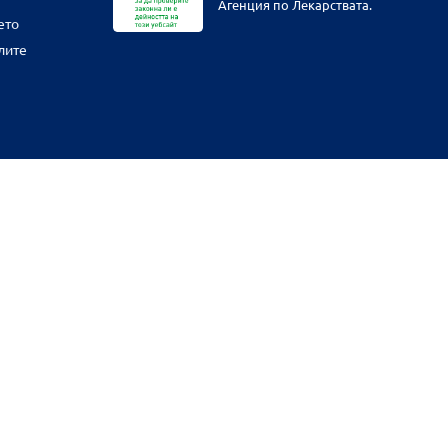
Агенция по Лекарствата.
ето
лите
физическите ни обекти и други наши платформи за продажба от