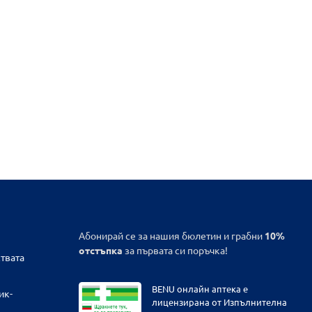
Абонирай се за нашия бюлетин и грабни
10%
отстъпка
за първата си поръчка!
твата
BENU онлайн аптека е
ик-
лицензирана от Изпълнителна