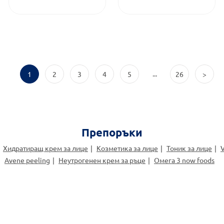
...
1
2
3
4
5
26
>
Препоръки
Хидратиращ крем за лице
Козметика за лице
Тоник за лице
V
Avene peeling
Неутрогенен крем за ръце
Омега 3 now foods