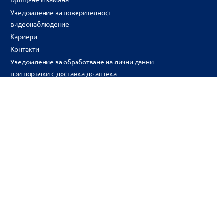
Уведомление за поверителност
видеонаблюдение
Кариери
Контакти
Уведомление за обработване на лични данни
при поръчки с доставка до аптека
CH
CZ
EE
LT
LV
HU
NL
RS
SK
RO
IT
BE
IE
UK
NO
DE
Цените и промоциите на продуктите обявени в онлайн аптека 
2026BENU ® Всички права запазени