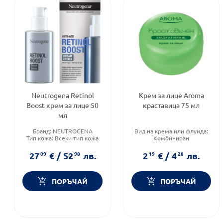
Neutrogena Retinol
Крем за лице Aroma
Boost крем за лице 50
краставица 75 мл
мл
Бранд:
NEUTROGENA
Вид на крема или флуида:
Тип кожа:
Всеки тип кожа
Комбиниран
Тип козметика:
Тип козметика:
Масова
Дермокозметика
козметика
27
09
€
/
52
98
лв.
2
19
€
/
4
28
лв.
Форма на продукта:
крем
ПОРЪЧАЙ
ПОРЪЧАЙ