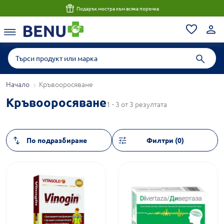
Подарък мостра към всяка поръчка
Начало
Кръвооросяване
Кръвооросяване
1 - 3 от 3 резултата
Филтри (0)