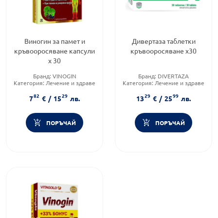
Виногин за памет и
Дивертаза таблетки
кръвооросяване капсули
кръвооросяване х30
х 30
Бранд:
VINOGIN
Бранд:
DIVERTAZA
Категория:
Лечение и здраве
Категория:
Лечение и здраве
Форма на продукта:
капсули
Форма на продукта:
таблетки
82
29
29
99
7
€
/
15
лв.
13
€
/
25
лв.
ПОРЪЧАЙ
ПОРЪЧАЙ