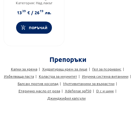
Категория:
Над лакът
39
19
13
€
/
26
лв.
ПОРЪЧАЙ
Препоръки
Капки за хрема
Хидратиращ крем за лице
Гел за псориазис
Избелваща паста
Коластра за имунитет
Имунна система витамини
Балсам против косопад
Мултивитамини за възрастни
Етерично масло от роза
Xdefense spf50
D c и цинк
Джинджифил капсули