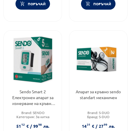
ПОРЪЧАЙ
ПОРЪЧАЙ
Sendo Smart 2
Апарат за кръвно sendo
Електронен апарат за
standart механичен
измерване на кръвно
налягане за китка
Brand:
SENDO
Brand:
S-DUO
Категория:
За китка
Бранд:
S-DUO
Предназначено за:
възрастни
Категория:
Над лакът
12
98
31
99
51
€
/
99
лв.
14
€
/
27
лв.