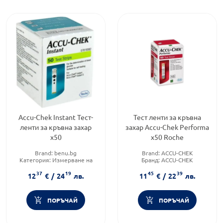
Accu-Chek Instant Тест-
Тест ленти за кръвна
ленти за кръвна захар
захар Accu-Chek Performa
х50
х50 Roche
Brand:
benu.bg
Brand:
ACCU-CHEK
Категория:
Измерване на
Бранд:
ACCU-CHEK
кръвна захар
Форма на продукта:
тест
37
19
45
39
Форма на продукта:
тест
ленти
12
€
/
24
лв.
11
€
/
22
лв.
ленти
ПОРЪЧАЙ
ПОРЪЧАЙ