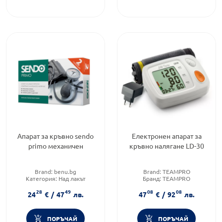
Апарат за кръвно sendo
Електронен апарат за
primo механичен
кръвно налягане LD-30
Brand:
benu.bg
Brand:
TEAMPRO
Категория:
Над лакът
Бранд:
TEAMPRO
Категория:
Над лакът
28
49
08
08
24
€
/
47
лв.
47
€
/
92
лв.
ПОРЪЧАЙ
ПОРЪЧАЙ