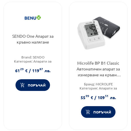
SENDO One Апарат за
кръвно налягане
Brand:
SENDO
Категория:
Апарати за
Microlife BP B1 Classic
измерване на кръвно
Автоматичен апарат за
29
87
налягане
61
€
/
119
лв.
Форма на продукта:
апарат
измерване на кръвно
налягане
Бранд:
MICROLIFE
ПОРЪЧАЙ
Категория:
Апарати за
измерване на кръвно
99
51
налягане
55
€
/
109
лв.
Brand:
MICROLIFE
ПОРЪЧАЙ