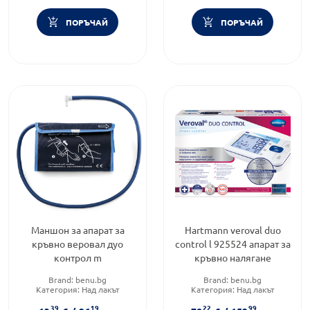
ПОРЪЧАЙ
ПОРЪЧАЙ
Маншон за апарат за
Hartmann veroval duo
кръвно веровал дуо
control l 925524 апарат за
контрол m
кръвно налягане
Brand:
benu.bg
Brand:
benu.bg
Категория:
Над лакът
Категория:
Над лакът
39
19
22
99