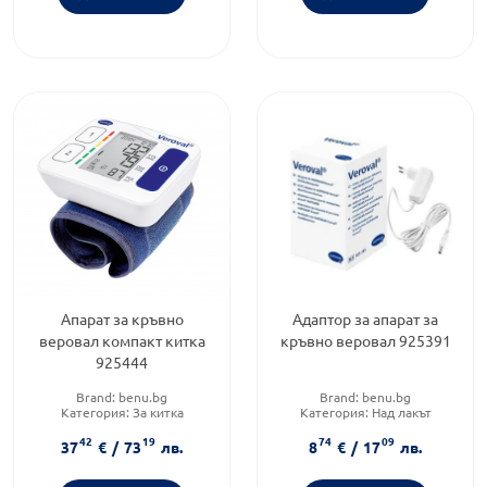
Апарат за кръвно
Адаптор за апарат за
веровал компакт китка
кръвно веровал 925391
925444
Brand:
benu.bg
Brand:
benu.bg
Категория:
За китка
Категория:
Над лакът
42
19
74
09
37
€
/
73
лв.
8
€
/
17
лв.