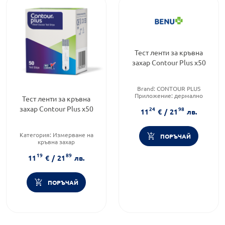
Тест ленти за кръвна
захар Contour Plus х50
Brand:
CONTOUR PLUS
Приложение:
дермално
Тест ленти за кръвна
Форма на продукта:
тест
захар Contour Plus х50
24
98
ленти
11
€
/
21
лв.
Категория:
Измерване на
ПОРЪЧАЙ
кръвна захар
Форма на продукта:
тест
19
89
ленти
11
€
/
21
лв.
Brand:
MICROLET
ПОРЪЧАЙ