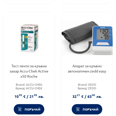
Тест ленти за кръвна
Апарат за кръвно
захар Accu-Chek Active
автоматичен zedd easy
х50 Roche
Brand:
ACCU-CHEK
Brand:
ZEDD
Бранд:
ACCU-CHEK
Бранд:
ZEDD
Приложение:
дермално
Категория:
Над лакът
99
49
21
00
10
€
/
21
лв.
32
€
/
63
лв.
ПОРЪЧАЙ
ПОРЪЧАЙ