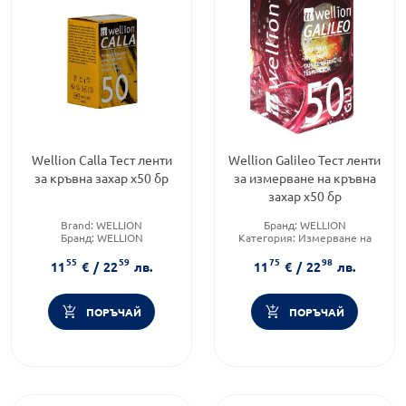
Wellion Calla Тест ленти
Wellion Galileo Тест ленти
за кръвна захар x50 бр
за измерване на кръвна
захар х50 бр
Brand:
WELLION
Бранд:
WELLION
Бранд:
WELLION
Категория:
Измерване на
Форма на продукта:
ленти
кръвна захар
55
59
75
98
Форма на продукта:
ленти
11
€
/
22
лв.
11
€
/
22
лв.
ПОРЪЧАЙ
ПОРЪЧАЙ