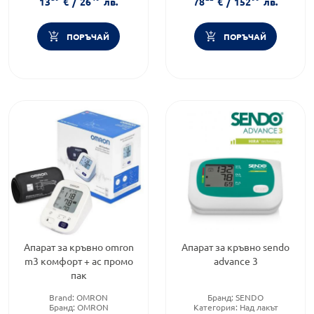
13
€
/
26
лв.
78
€
/
152
лв.
ПОРЪЧАЙ
ПОРЪЧАЙ
Апарат за кръвно omron
Апарат за кръвно sendo
m3 комфорт + ac промо
advance 3
пак
Brand:
OMRON
Бранд:
SENDO
Бранд:
OMRON
Категория:
Над лакът