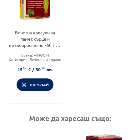
Виногин капсули за
памет, сърце и
кръвооросяване х60 + 20
капсули Vitagold
Бранд:
VINOGIN
Категория:
Лечение и здраве
Форма на продукта:
капсули
49
30
15
€
/
30
лв.
ПОРЪЧАЙ
Може да харесаш също: