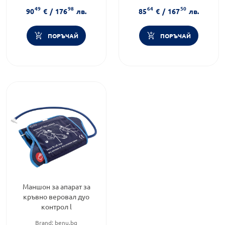
Категория:
Над лакът
Продуктова линия:
ADVANCE
49
98
64
50
90
€
/
176
лв.
85
€
/
167
лв.
ПОРЪЧАЙ
ПОРЪЧАЙ
Маншон за апарат за
кръвно веровал дуо
контрол l
Brand:
benu.bg