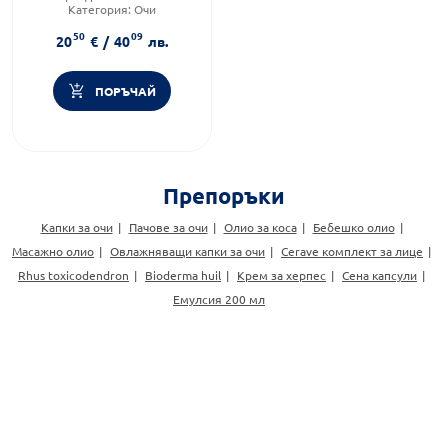
Категория:
Очи
Форма на продукта:
капсули
50
09
20
€
/
40
лв.
ПОРЪЧАЙ
Препоръки
Капки за очи
Пачове за очи
Олио за коса
Бебешко олио
Масажно олио
Овлажняващи капки за очи
Cerave комплект за лице
Rhus toxicodendron
Bioderma huil
Крем за херпес
Сена капсули
Емулсия 200 мл