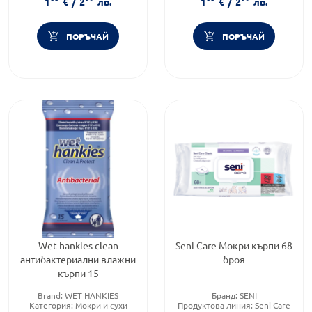
1
€
/
2
лв.
1
€
/
2
лв.
ПОРЪЧАЙ
ПОРЪЧАЙ
Wet hankies clean
Seni Care Мокри кърпи 68
антибактериални влажни
броя
кърпи 15
Brand:
WET HANKIES
Бранд:
SENI
Категория:
Мокри и сухи
Продуктова линия:
Seni Care