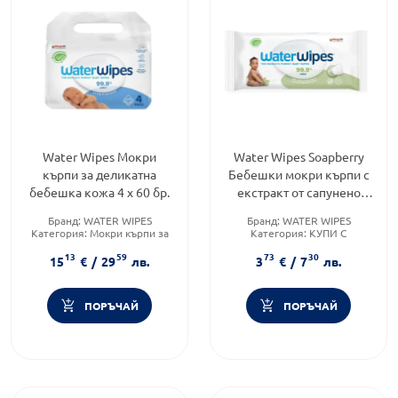
Water Wipes Мокри
Water Wipes Soapberry
кърпи за деликатна
Бебешки мокри кърпи с
бебешка кожа 4 х 60 бр.
екстракт от сапунено
орехче x60 броя
Бранд:
WATER WIPES
Бранд:
WATER WIPES
Категория:
Мокри кърпи за
Категория:
КУПИ С
бебета
ПОДАРЪК
13
59
73
30
Форма на продукта:
мокри
Форма на продукта:
мокри
15
€
/
29
лв.
3
€
/
7
лв.
кърпички
кърпички
ПОРЪЧАЙ
ПОРЪЧАЙ