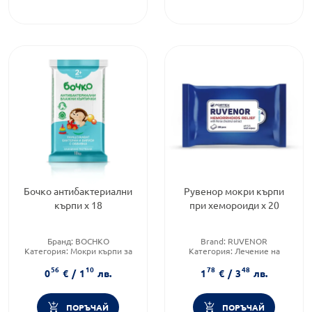
Бочко антибактериални
Рувенор мокри кърпи
кърпи х 18
при хемороиди х 20
Бранд:
BOCHKO
Brand:
RUVENOR
Категория:
Мокри кърпи за
Категория:
Лечение на
бебета
хемороиди
56
10
78
48
Форма на продукта:
мокри
Предназначено за:
0
€
/
1
лв.
1
€
/
3
лв.
кърпи
възрастни/деца
ПОРЪЧАЙ
ПОРЪЧАЙ