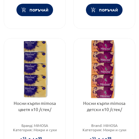
ПОРЪЧАЙ
ПОРЪЧАЙ
Носни кърпи mimosa
Носни кърпи mimosa
цветя х10 /стек/
детски х10 /стек/
Бранд:
MIMOSA
Brand:
MIMOSA
Категория:
Мокри и сухи
Категория:
Мокри и сухи
кърпички
кърпички
53
99
53
99
Тип продукт:
Сухи кърпички
Тип продукт:
Сухи кърпички