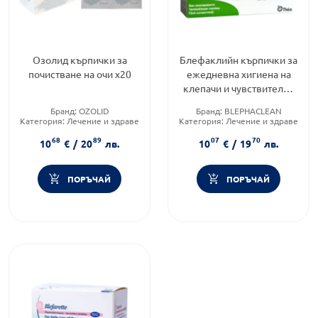
Озолид кърпички за
Блефаклийн кърпички за
почистване на очи х20
ежедневна хигиена на
клепачи и чувствителна
кожа х20
Бранд:
OZOLID
Бранд:
BLEPHACLEAN
Категория:
Лечение и здраве
Категория:
Лечение и здраве
Форма на продукта:
кърпи за
Форма на продукта:
кърпи за
68
89
07
70
очи
очи
10
€
/
20
лв.
10
€
/
19
лв.
ПОРЪЧАЙ
ПОРЪЧАЙ