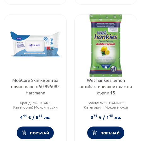
MoliCare Skin кърпи за
Wet hankies lemon
почистване х 50 995082
антибактериални влажни
Hartmann
кърпи 15
Бранд:
MOLICARE
Бранд:
WET HANKIES
Категория:
Мокри и сухи
Категория:
Мокри и сухи
кърпички
кърпички
44
68
74
45
Форма на продукта:
мокри
Форма на продукта:
Мокри и
4
€
/
8
лв.
0
€
/
1
лв.
кърпички
носни кърпи
ПОРЪЧАЙ
ПОРЪЧАЙ