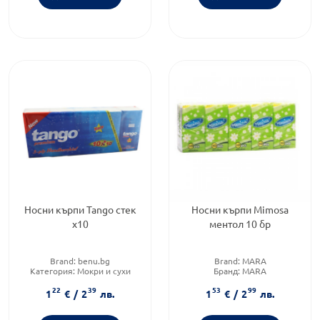
Носни кърпи Tango стек
Носни кърпи Mimosa
х10
ментол 10 бр
Brand:
benu.bg
Brand:
MARA
Категория:
Мокри и сухи
Бранд:
MARA
кърпички
Тип продукт:
Сухи кърпички
22
39
53
99
Тип продукт:
Сухи кърпички
1
€
/
2
лв.
1
€
/
2
лв.