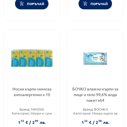
ПОРЪЧАЙ
ПОРЪЧАЙ
Носни кърпи мимоза
БОЧКО влажни кърпи за
хипоалергенни х 10
лице и тяло 99,6% вода
пакет х64
Бранд:
MIMOSA
Бранд:
BOCHKO
Категория:
Мокри и сухи
Категория:
Мокри кърпи за
кърпички
бебета
53
99
32
58
Тип продукт:
Сухи кърпички
Форма на продукта:
мокри
1
€
/
2
лв.
1
€
/
2
лв.
кърпи