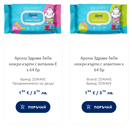
Арома Здраве бебе
Арома Здраве бебе
мокри кърпи с витамин Е
мокри кърпи с алантоин х
х 64 бр
64 бр
Бранд:
ZDRAVE
Brand:
ZDRAVE
Предназначено за:
деца/
Бранд:
ZDRAVE
бебета
Форма на продукта:
мокри
94
79
94
79
Форма на продукта:
мокри
кърпички
1
€
/
3
лв.
1
€
/
3
лв.
кърпички
ПОРЪЧАЙ
ПОРЪЧАЙ