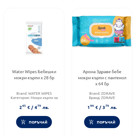
Water Wipes Бебешки
Арома Здраве бебе
мокри кърпи х 28 бр
мокри кърпи с пантенол
х 64 бр
Brand:
WATER WIPES
Brand:
ZDRAVE
Категория:
Мокри кърпи за
Бранд:
ZDRAVE
бебета
Категория:
Мокри и сухи
45
79
94
79
Форма на продукта:
мокри
кърпички
2
€
/
4
лв.
1
€
/
3
лв.
кърпички
ПОРЪЧАЙ
ПОРЪЧАЙ