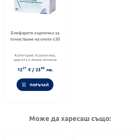
Блефарете кърпички за
почистване на очите х30
Категория:
Козметика,
красота и лична хигиена
Тип козметика:
Масова
21
88
козметика
12
€
/
23
лв.
Форма на продукта:
кърпи за
очи
ПОРЪЧАЙ
Може да харесаш също: