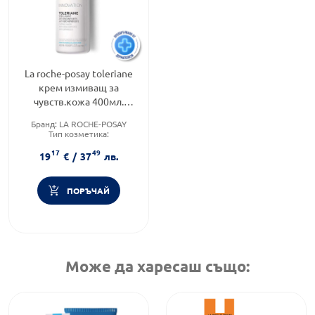
La roche-posay toleriane
крем измиващ за
чувств.кожа 400мл.
545778
Бранд:
LA ROCHE-POSAY
Тип козметика:
Дермокозметика
17
49
Тип продукт:
Крем
19
€
/
37
лв.
ПОРЪЧАЙ
Може да харесаш също: