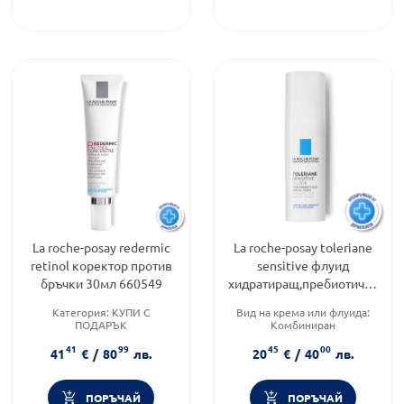
La roche-posay redermic
La roche-posay toleriane
retinol коректор против
sensitive флуид
бръчки 30мл 660549
хидратиращ,пребиотичен
40мл. 588676
Категория:
КУПИ С
Вид на крема или флуида:
ПОДАРЪК
Комбиниран
Продуктова линия:
RETINOL
Продуктова линия:
41
99
45
00
Тип козметика:
TOLERIANE
41
€
/
80
лв.
20
€
/
40
лв.
Дермокозметика
Функционалност:
Подхранване и хидратация
ПОРЪЧАЙ
ПОРЪЧАЙ