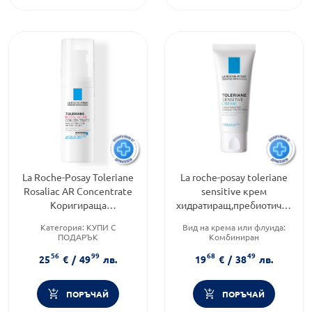
La Roche-Posay Toleriane
La roche-posay toleriane
Rosaliac AR Concentrate
sensitive крем
Коригираща
хидратиращ,пребиотичен
хидратираща грижа 40мл
40мл. 578486
Категория:
КУПИ С
Вид на крема или флуида:
807043
ПОДАРЪК
Комбиниран
Продуктова линия:
ROSALIAC
Продуктова линия:
56
99
68
49
Тип козметика:
TOLERIANE
25
€
/
49
лв.
19
€
/
38
лв.
Дермокозметика
Функционалност:
Подхранване и хидратация
ПОРЪЧАЙ
ПОРЪЧАЙ