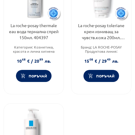
La roche-posay thermale
La roche-posay toleriane
eau вода термална спрей
крем измиващ за
150мл. 404397
чувств.кожа 200мл.
570404
Категория:
Козметика,
Бранд:
LA ROCHE-POSAY
красота и лична хигиена
Продуктова линия:
Продуктова линия:
TOLERIANE
68
89
08
49
THERMALE EAU
Тип продукт:
Крем
10
€
/
20
лв.
15
€
/
29
лв.
Тип кожа:
Чувствителна и
раздразнена кожа
ПОРЪЧАЙ
ПОРЪЧАЙ