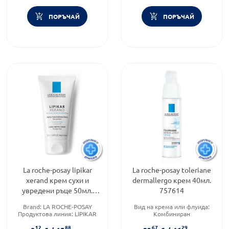
ПОРЪЧАЙ
ПОРЪЧАЙ
La roche-posay lipikar
La roche-posay toleriane
xerand крем сухи и
dermallergo крем 40мл.
увредени ръце 50мл.
757614
412684
Brand:
LA ROCHE-POSAY
Вид на крема или флуида:
Продуктова линия:
LIPIKAR
Комбиниран
Тип козметика:
Категория:
КУПИ С
12
88
67
29
Дермокозметика
ПОДАРЪК