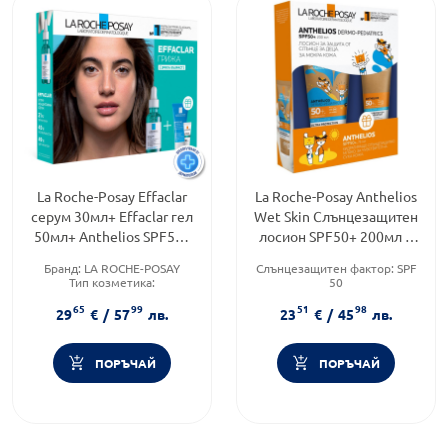
La Roche-Posay Effaclar
La Roche-Posay Anthelios
серум 30мл+ Effaclar гел
Wet Skin Слънцезащитен
50мл+ Anthelios SPF50+
лосион SPF50+ 200мл +
3мл 093411 Промо
Anthelios мляко 75мл
Бранд:
LA ROCHE-POSAY
Слънцезащитен фактор:
SPF
Комлект
322795
Тип козметика:
50
Дермокозметика
Тип козметика:
65
99
51
98
Форма на продукта:
Дермокозметика
29
€
/
57
лв.
23
€
/
45
лв.
комплект
Тип продукт:
Лосион
ПОРЪЧАЙ
ПОРЪЧАЙ