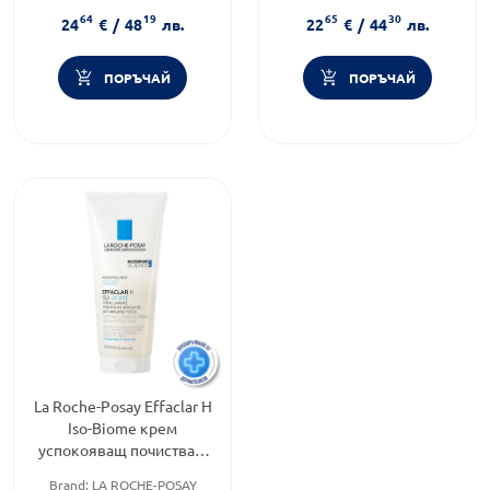
Тип козметика:
Тип козметика:
64
19
65
30
Дермокозметика
Дермокозметика
24
€
/
48
лв.
22
€
/
44
лв.
Функционалност:
Подхранване и хидратация
ПОРЪЧАЙ
ПОРЪЧАЙ
La Roche-Posay Effaclar H
Iso-Biome крем
успокояващ почистващ
200мл. 777759
Brand:
LA ROCHE-POSAY