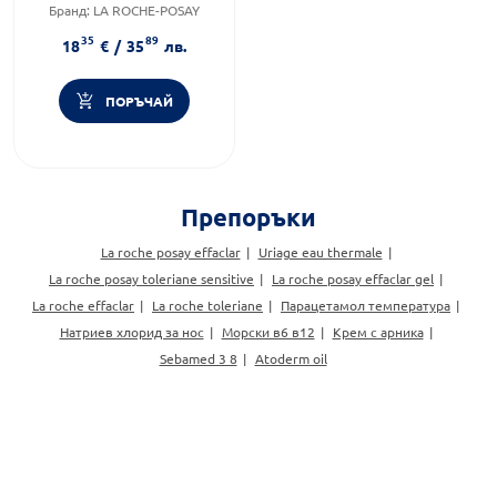
Бранд:
LA ROCHE-POSAY
Продуктова линия:
EFFACLAR
35
89
18
€
/
35
лв.
ПОРЪЧАЙ
Препоръки
La roche posay effaclar
Uriage eau thermale
La roche posay toleriane sensitive
La roche posay effaclar gel
La roche effaclar
La roche toleriane
Парацетамол температура
Натриев хлорид за нос
Морски в6 в12
Крем с арника
Sebamed 3 8
Atoderm oil