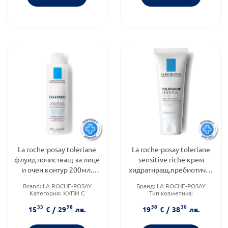
La roche-posay toleriane
La roche-posay toleriane
флуид почистващ за лице
sensitive riche крем
и очен контур 200мл.
хидратиращ,пребиотичен
406599
40мл. 588348
Brand:
LA ROCHE-POSAY
Бранд:
LA ROCHE-POSAY
Категория:
КУПИ С
Тип козметика:
ПОДАРЪК
Дермокозметика
33
98
58
30
Форма на продукта:
флуид
Форма на продукта:
крем
15
€
/
29
лв.
19
€
/
38
лв.