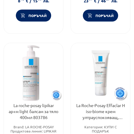
8
€
/
15
лв.
23
€
/
46
лв.
Тип кожа:
Чувствителна и
алергична кожа
ПОРЪЧАЙ
ПОРЪЧАЙ
La roche-posay lipikar
La Roche-Posay Effaclar H
ap+м light балсам за тяло
iso-biome крем
400мл 803786
ултрауспокояващ,
хидратиращ 40мл.
Brand:
LA ROCHE-POSAY
Категория:
КУПИ С
777797
Продуктова линия:
LIPIKAR
ПОДАРЪК