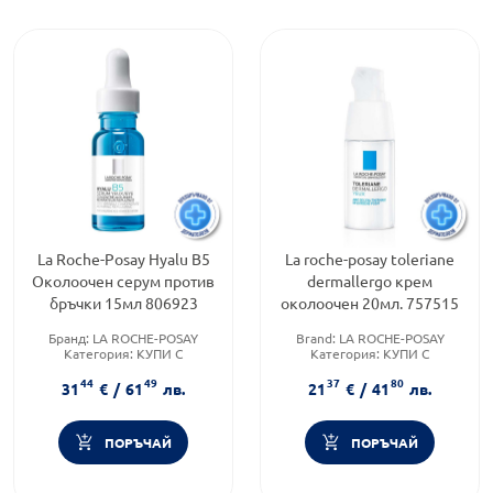
La Roche-Posay Hyalu B5
La roche-posay toleriane
Околоочен серум против
dermallergo крем
бръчки 15мл 806923
околоочен 20мл. 757515
Бранд:
LA ROCHE-POSAY
Brand:
LA ROCHE-POSAY
Категория:
КУПИ С
Категория:
КУПИ С
ПОДАРЪК
ПОДАРЪК
44
49
37
80
Форма на продукта:
серум
Продуктова линия:
31
€
/
61
лв.
21
€
/
41
лв.
TOLERIANE
ПОРЪЧАЙ
ПОРЪЧАЙ