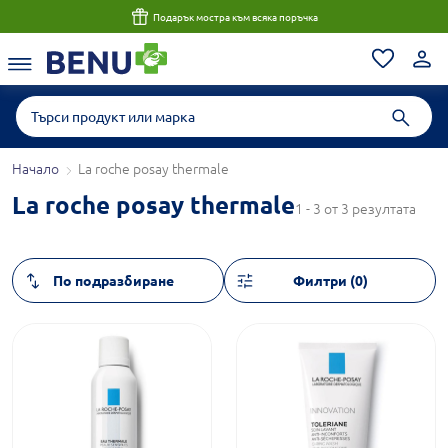
Подарък мостра към всяка поръчка
Начало
La roche posay thermale
La roche posay thermale
1 - 3 от 3 резултата
Филтри (0)