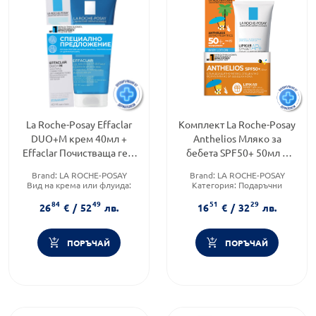
La Roche-Posay Effaclar
Комплект La Roche-Posay
DUO+M крем 40мл +
Anthelios Мляко за
Effaclar Почистваща гел-
бебета SPF50+ 50мл +
пяна за лице 200мл
Измиващ крем Lipikar
Brand:
LA ROCHE-POSAY
Brand:
LA ROCHE-POSAY
625131
Syndet AP+100мл
Вид на крема или флуида:
Категория:
Подаръчни
Комбиниран
комплекти
84
49
51
29
Категория:
КУПИ С
Форма на продукта:
26
€
/
52
лв.
16
€
/
32
лв.
ПОДАРЪК
комплект
ПОРЪЧАЙ
ПОРЪЧАЙ