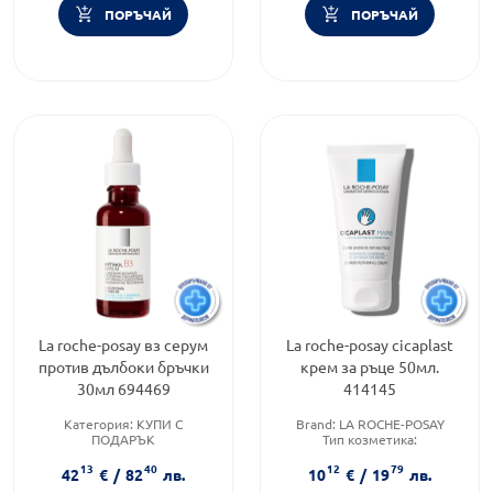
ПОРЪЧАЙ
ПОРЪЧАЙ
La roche-posay вз серум
La roche-posay cicaplast
против дълбоки бръчки
крем за ръце 50мл.
30мл 694469
414145
Категория:
КУПИ С
Brand:
LA ROCHE-POSAY
ПОДАРЪК
Тип козметика:
Тип козметика:
Дермокозметика
13
40
12
79
Дермокозметика
Форма на продукта:
крем
42
€
/
82
лв.
10
€
/
19
лв.
Форма на продукта:
серум