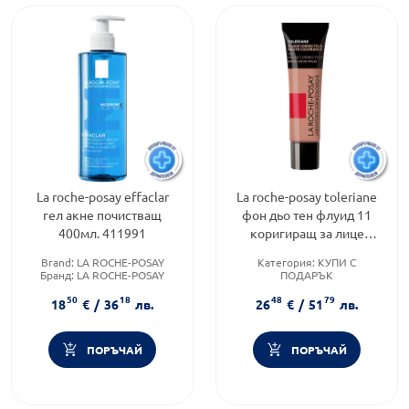
La roche-posay effaclar
La roche-posay toleriane
гел акне почистващ
фон дьо тен флуид 11
400мл. 411991
коригиращ за лице
SPF25, пълно покритие
Brand:
LA ROCHE-POSAY
Категория:
КУПИ С
30мл. 863926
Бранд:
LA ROCHE-POSAY
ПОДАРЪК
Продуктова линия:
EFFACLAR
Продуктова линия:
50
18
48
79
TOLERIANE
18
€
/
36
лв.
26
€
/
51
лв.
Тип продукт:
Фон дьо тен
ПОРЪЧАЙ
ПОРЪЧАЙ