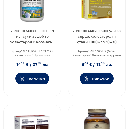
Ленено масло софтгел
Ленено масло капсули за
капсули за добър
сърце, холестерол и
холестерол и нормално
стави 1000мг х30+30
кръвно налягане 1000мг
Vitagold
Бранд:
NATURAL FACTORS
Бранд:
VITAGOLD (VG+)
x90
Категория:
Промоции
Категория:
Лечение и здраве
Форма на продукта:
капсули
Форма на продукта:
капсули
11
60
23
18
14
€
/
27
лв.
6
€
/
12
лв.
ПОРЪЧАЙ
ПОРЪЧАЙ