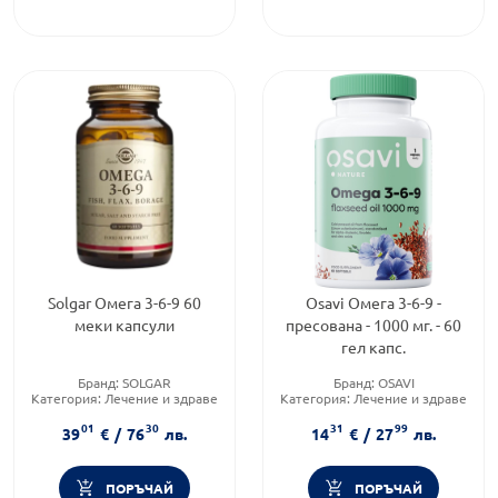
Solgar Омега 3-6-9 60
Osavi Омега 3-6-9 -
меки капсули
пресована - 1000 мг. - 60
гел капс.
Бранд:
SOLGAR
Бранд:
OSAVI
Категория:
Лечение и здраве
Категория:
Лечение и здраве
Форма на продукта:
капсули
Форма на продукта:
капсули
01
30
31
99
39
€
/
76
лв.
14
€
/
27
лв.
ПОРЪЧАЙ
ПОРЪЧАЙ