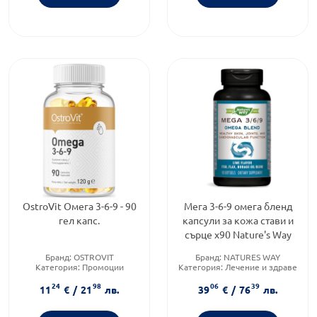
OstroVit Омега 3-6-9 - 90
Мега 3-6-9 омега бленд
гел капс.
капсули за кожа стави и
сърце х90 Nature's Way
Бранд:
OSTROVIT
Бранд:
NATURES WAY
Категория:
Промоции
Категория:
Лечение и здраве
Форма на продукта:
капсули
Форма на продукта:
капсули
24
98
06
39
11
€
/
21
лв.
39
€
/
76
лв.