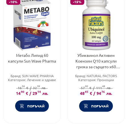
-10%
-15%
Метабо Липид 60
Убиквинол Активен
капсули Sun Wave Pharma
Коензим Q10 капсули
грижа за сърцето x60
Natural Factors
Бранд:
SUN WAVE PHARMA
Бранд:
NATURAL FACTORS
Категория:
Лечение и здраве
Категория:
Промоции
Форма на продукта:
капсули
Форма на продукта:
капсули
56
39
00
48
16
€
/
32
лв.
57
€
/
111
лв.
90
14
45
76
14
€
/
29
лв.
48
€
/
94
лв.
ПОРЪЧАЙ
ПОРЪЧАЙ