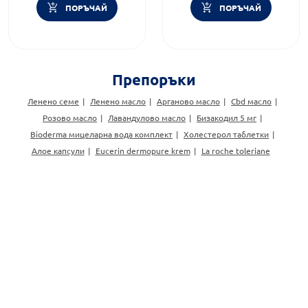
ПОРЪЧАЙ
ПОРЪЧАЙ
Препоръки
Ленено семе
Ленено масло
Арганово масло
Cbd масло
Розово масло
Лавандулово масло
Бизакодил 5 мг
Bioderma мицеларна вода комплект
Холестерол таблетки
Алое капсули
Eucerin dermopure krem
La roche toleriane