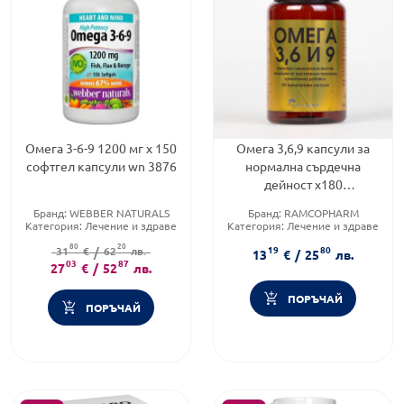
Омега 3-6-9 1200 мг х 150
Омега 3,6,9 капсули за
софтгел капсули wn 3876
нормална сърдечна
дейност x180
Ramcopharm
Бранд:
WEBBER NATURALS
Бранд:
RAMCOPHARM
Категория:
Лечение и здраве
Категория:
Лечение и здраве
Форма на продукта:
капсули
Форма на продукта:
капсули
80
20
19
80
31
€
/
62
лв.
13
€
/
25
лв.
03
87
27
€
/
52
лв.
ПОРЪЧАЙ
ПОРЪЧАЙ