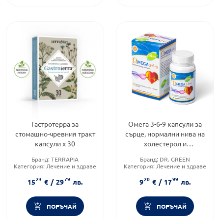
Гастротерра за
Омега 3-6-9 капсули за
стомашно-чревния тракт
сърце, нормални нива на
капсули х 30
холестерол и
триглицериди 1000мг х30
Бранд:
TERRAPIA
Бранд:
DR. GREEN
Dr.Green
Категория:
Лечение и здраве
Категория:
Лечение и здраве
Форма на продукта:
капсули
Форма на продукта:
капсули
23
79
20
99
15
€
/
29
лв.
9
€
/
17
лв.
ПОРЪЧАЙ
ПОРЪЧАЙ