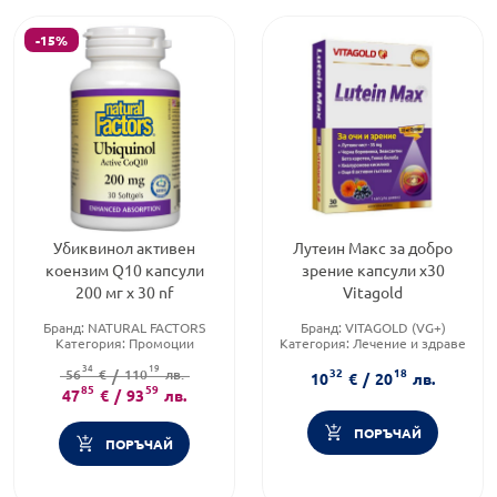
-15%
Убиквинол активен
Лутеин Макс за добро
коензим Q10 капсули
зрение капсули х30
200 мг х 30 nf
Vitagold
Бранд:
NATURAL FACTORS
Бранд:
VITAGOLD (VG+)
Категория:
Промоции
Категория:
Лечение и здраве
Форма на продукта:
капсули
Форма на продукта:
капсули
34
19
32
18
56
€
/
110
лв.
10
€
/
20
лв.
85
59
47
€
/
93
лв.
ПОРЪЧАЙ
ПОРЪЧАЙ