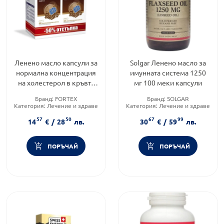
Ленено масло капсули за
Solgar Ленено масло за
нормална концентрация
имунната система 1250
на холестерол в кръвта
мг 100 меки капсули
1000мг 2х90 Fortex
Бранд:
FORTEX
Бранд:
SOLGAR
Категория:
Лечение и здраве
Категория:
Лечение и здраве
Форма на продукта:
капсули
Форма на продукта:
капсули
57
50
67
99
14
€
/
28
лв.
30
€
/
59
лв.
ПОРЪЧАЙ
ПОРЪЧАЙ