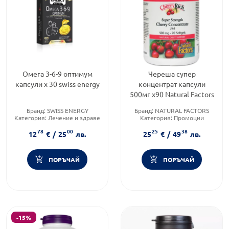
Омега 3-6-9 оптимум
Череша супер
капсули х 30 swiss energy
концентрат капсули
500мг х90 Natural Factors
Бранд:
SWISS ENERGY
Бранд:
NATURAL FACTORS
Категория:
Лечение и здраве
Категория:
Промоции
Форма на продукта:
капсули
Форма на продукта:
капсули
78
00
25
38
12
€
/
25
лв.
25
€
/
49
лв.
ПОРЪЧАЙ
ПОРЪЧАЙ
-15%