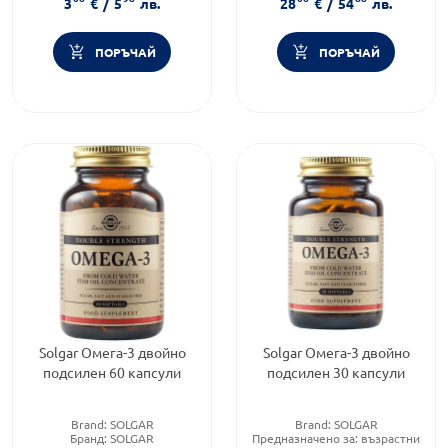
3
€
/
5
лв.
28
€
/
54
лв.
ефервесцентни таблетки
Приложение:
орално
ПОРЪЧАЙ
ПОРЪЧАЙ
Solgar Омега-3 двойно
Solgar Омега-3 двойно
подсилен 60 капсули
подсилен 30 капсули
Brand:
SOLGAR
Brand:
SOLGAR
Бранд:
SOLGAR
Предназначено за:
възрастни