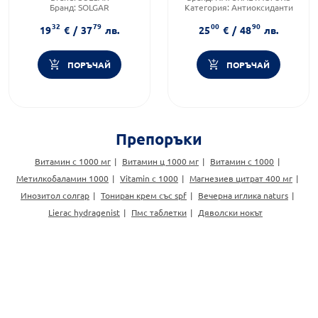
Бранд:
SOLGAR
Категория:
Антиоксиданти
Предназначено за:
възрастни
Форма на продукта:
капсули
32
79
00
90
19
€
/
37
лв.
25
€
/
48
лв.
ПОРЪЧАЙ
ПОРЪЧАЙ
Препоръки
Витамин с 1000 мг
Витамин ц 1000 мг
Витамин с 1000
Метилкобаламин 1000
Vitamin c 1000
Магнезиев цитрат 400 мг
Инозитол солгар
Тониран крем със spf
Вечерна иглика naturs
Lierac hydragenist
Пмс таблетки
Дяволски нокът