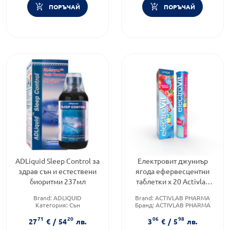
ПОРЪЧАЙ
ПОРЪЧАЙ
ADLiquid Sleep Control за
Електровит джуниър
здрав сън и естествени
ягода ефервесцентни
биоритми 237мл
таблетки х 20 Аctivlab
pharma
Brand:
ADLIQUID
Brand:
ACTIVLAB PHARMA
Категория:
Сън
Бранд:
ACTIVLAB PHARMA
Форма на продукта:
разтвор
Категория:
Мултивитамини
71
20
06
98
за деца
27
€
/
54
лв.
3
€
/
5
лв.