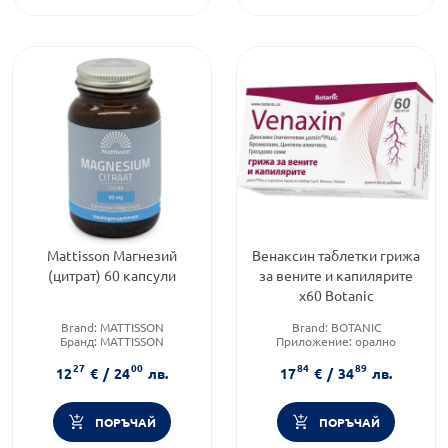
Mattisson Магнезий
Венаксин таблетки грижа
(цитрат) 60 капсули
за вените и капилярите
х60 Botanic
Brand:
MATTISSON
Brand:
BOTANIC
Бранд:
MATTISSON
Приложение:
орално
Категория:
Магнезий
Форма на продукта:
таблетки
27
00
84
89
12
€
/
24
лв.
17
€
/
34
лв.
ПОРЪЧАЙ
ПОРЪЧАЙ