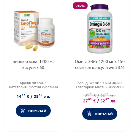
-15%
Биопюр макс 1200 мг
Омега 3-6-9 1200 мг х 150
касули х 60
софтгел капсули wn 3876
Бранд:
BIOPURE
Бранд:
WEBBER NATURALS
Категория:
Мастни киселини
Категория:
Мастни киселини
Форма на продукта:
капсули
Форма на продукта:
капсули
80
20
57
50
31
€
/
62
лв.
14
€
/
28
лв.
03
87
27
€
/
52
лв.
ПОРЪЧАЙ
ПОРЪЧАЙ