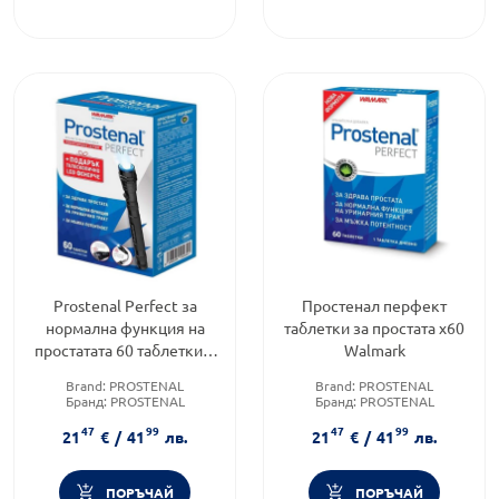
Prostenal Perfect за
Простенал перфект
нормална функция на
таблетки за простата х60
простатата 60 таблетки +
Walmark
телескопично LED
Brand:
PROSTENAL
Brand:
PROSTENAL
фенерче
Бранд:
PROSTENAL
Бранд:
PROSTENAL
Форма на продукта:
таблетки
Категория:
Простатит
47
99
47
99
21
€
/
41
лв.
21
€
/
41
лв.
ПОРЪЧАЙ
ПОРЪЧАЙ