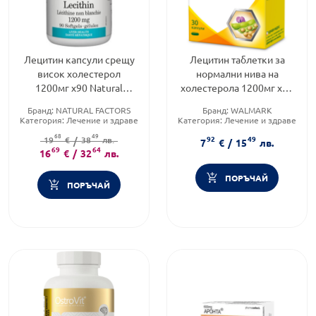
Лецитин капсули срещу
Лецитин таблетки за
висок холестерол
нормални нива на
1200мг х90 Natural
холестерола 1200мг х30
Factors
Walmark
Бранд:
NATURAL FACTORS
Бранд:
WALMARK
Категория:
Лечение и здраве
Категория:
Лечение и здраве
Форма на продукта:
капсули
Форма на продукта:
таблетки
68
49
92
49
19
€
/
38
лв.
7
€
/
15
лв.
69
64
16
€
/
32
лв.
ПОРЪЧАЙ
ПОРЪЧАЙ