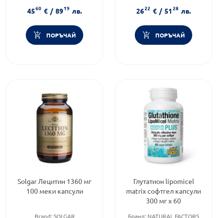
Форма на продукта:
капсули
Приложение:
перорално
60
19
22
28
45
€
/
89
лв.
26
€
/
51
лв.
ПОРЪЧАЙ
ПОРЪЧАЙ
Solgar Лецитин 1360 мг
Глутатион lipomicel
100 меки капсули
matrix софтгел капсули
300 мг х 60
Brand:
SOLGAR
Бранд:
NATURAL FACTORS