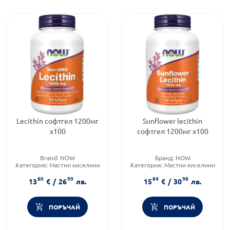
Lecithin софтгел 1200мг
Sunflower lecithin
х100
софтгел 1200мг х100
Brand:
NOW
Бранд:
NOW
Категория:
Мастни киселини
Категория:
Мастни киселини
Форма на продукта:
капсули
Форма на продукта:
капсули
80
99
84
98
13
€
/
26
лв.
15
€
/
30
лв.
ПОРЪЧАЙ
ПОРЪЧАЙ