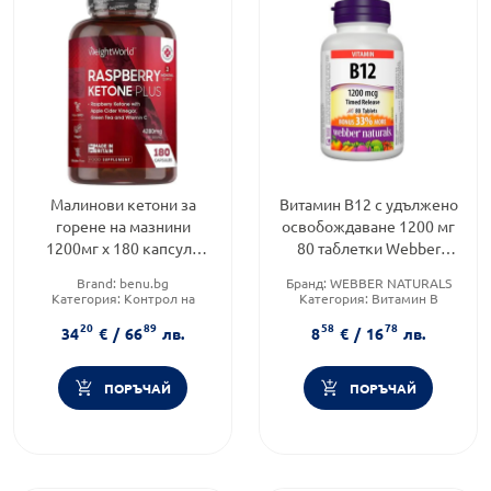
Малинови кетони за
Витамин B12 с удължено
горене на мазнини
освобождаване 1200 мг
1200мг х 180 капсули
80 таблетки Webber
Weight World
Naturals
Brand:
benu.bg
Бранд:
WEBBER NATURALS
Категория:
Контрол на
Категория:
Витамин B
теглото
Форма на продукта:
таблетки
20
89
58
78
Форма на продукта:
капсули
34
€
/
66
лв.
8
€
/
16
лв.
ПОРЪЧАЙ
ПОРЪЧАЙ