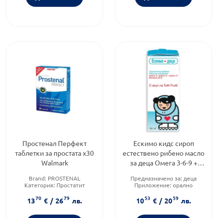
Простенал Перфект
Ескимо кидс сироп
таблетки за простата х30
естествено рибено масло
Walmark
за деца Омега 3-6-9 +
Витамини
Brand:
PROSTENAL
Предназначено за:
деца
Категория:
Простатит
Приложение:
орално
Форма на продукта:
таблетки
Форма на продукта:
сироп
70
79
53
59
13
€
/
26
лв.
10
€
/
20
лв.