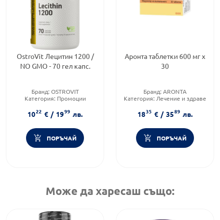
OstroVit Лецитин 1200 /
Аронта таблетки 600 мг х
NO GMO - 70 гел капс.
30
Бранд:
OSTROVIT
Бранд:
ARONTA
Категория:
Промоции
Категория:
Лечение и здраве
Форма на продукта:
капсула
Форма на продукта:
таблетки
22
99
35
89
10
€
/
19
лв.
18
€
/
35
лв.
ПОРЪЧАЙ
ПОРЪЧАЙ
Може да харесаш също: