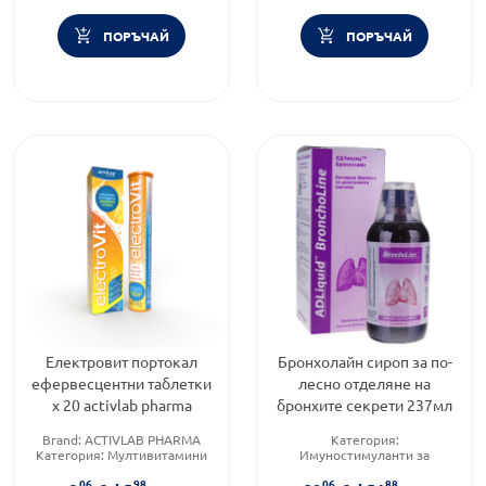
ПОРЪЧАЙ
ПОРЪЧАЙ
Електровит портокал
Бронхолайн сироп за по-
ефервесцентни таблетки
лесно отделяне на
х 20 activlab pharma
бронхите секрети 237мл
Brand:
ACTIVLAB PHARMA
Категория:
Категория:
Мултивитамини
Имуностимуланти за
за възрастни
възрастни
06
98
06
88
Форма на продукта:
Предназначено за:
възрастни