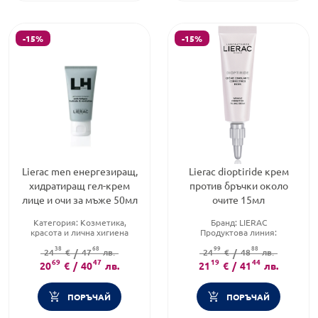
-15%
-15%
Lierac men енергезиращ,
Lierac dioptiride крем
хидратиращ гел-крем
против бръчки около
лице и очи за мъже 50мл
очите 15мл
Категория:
Козметика,
Бранд:
LIERAC
красота и лична хигиена
Продуктова линия:
Продуктова линия:
MEN
DIOPTIRIDE
38
68
99
88
Форма на продукта:
24
€
/
47
лв.
крем
Форма на продукта:
24
€
/
48
лв.
крем
69
47
19
44
20
€
/
40
лв.
21
€
/
41
лв.
ПОРЪЧАЙ
ПОРЪЧАЙ