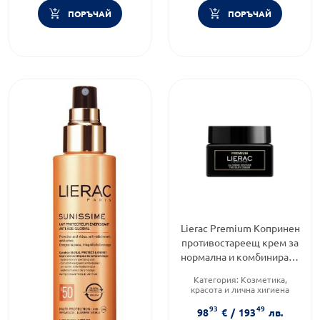
ПОРЪЧАЙ
ПОРЪЧАЙ
Lierac Premium Копринен
противостареещ крем за
нормална и комбинирана
кожа 50 мл
Категория:
Козметика,
красота и лична хигиена
Тип козметика:
93
49
Дермокозметика
98
€
/
193
лв.
Функционалност:
Антиейдж