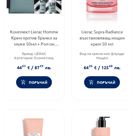
Комплект Lierac Homme
Lierac Supra Radiance
Крем против бръчки за
възстановяващ нощен
мъже 50мл + Рол-он
крем 50 мл
дезодорант 50мл +
Бранд:
LIERAC
Вид на крема или флуида:
Несесер
Категория:
Козметика,
Нощен
красота и лична хигиена
Тип козметика:
63
29
26
68
Форма на продукта:
Дермокозметика
44
€
/
87
лв.
64
€
/
125
лв.
комплект
Форма на продукта:
крем
ПОРЪЧАЙ
ПОРЪЧАЙ