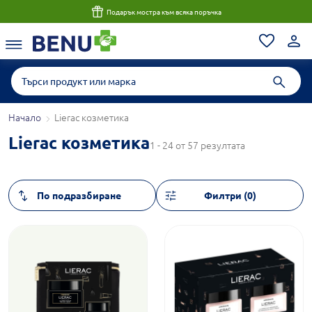
Подарък мостра към всяка поръчка
Начало
Lierac козметика
Lierac козметика
1 - 24 от 57 резултата
Филтри (0)