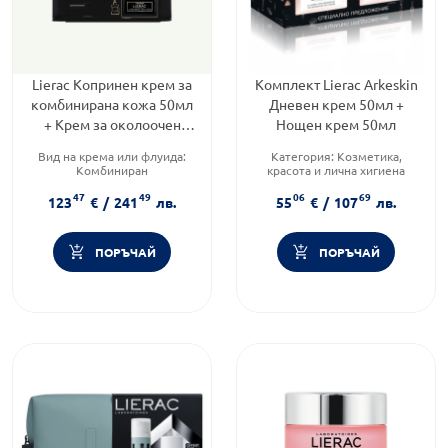
Lierac Копринен крем за
Комплект Lierac Arkeskin
комбинирана кожа 50мл
Дневен крем 50мл +
+ Крем за околоочен
Нощен крем 50мл
контур 15мл
Вид на крема или флуида:
Категория:
Козметика,
Комбиниран
красота и лична хигиена
Тип козметика:
Продуктова линия:
ARKESKIN
47
49
06
69
Дермокозметика
Форма на продукта:
123
€
/
241
лв.
55
€
/
107
лв.
Функционалност:
Антиейдж
комплект
ПОРЪЧАЙ
ПОРЪЧАЙ