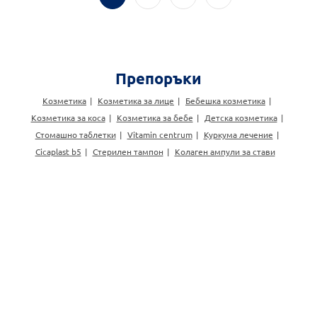
Препоръки
Козметика
Козметика за лице
Бебешка козметика
Козметика за коса
Козметика за бебе
Детска козметика
Стомашно таблетки
Vitamin centrum
Куркума лечение
Cicaplast b5
Стерилен тампон
Колаген ампули за стави