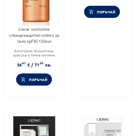
ПОРЪЧАЙ
Lierac sunissime
слънцезащитно мляко за
тяло spf30 150мл
Категория:
Козметика,
красота и лична хигиена
Тип продукт:
Мляко
81
99
Форма на продукта:
мляко
36
€
/
71
лв.
ПОРЪЧАЙ