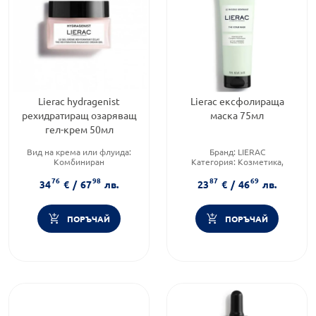
Lierac hydragenist
Lierac ексфолираща
рехидратиращ озаряващ
маска 75мл
гел-крем 50мл
Вид на крема или флуида:
Бранд:
LIERAC
Комбиниран
Категория:
Козметика,
Продуктова линия:
красота и лична хигиена
76
98
87
69
HYDRAGENIST
Форма на продукта:
маска
34
€
/
67
лв.
23
€
/
46
лв.
Форма на продукта:
крем
ПОРЪЧАЙ
ПОРЪЧАЙ