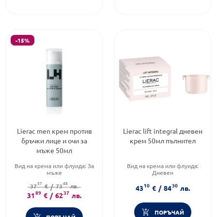
-15%
Lierac men крем против
Lierac lift integral дневен
бръчки лице и очи за
крем 50мл пълнител
мъже 50мл
Вид на крема или флуида:
За
Вид на крема или флуида:
мъже
Дневен
Продуктова линия:
MEN
Форма на продукта:
крем
57
48
10
30
Тип кожа:
37
€
Всеки тип кожа
/
73
лв.
Функционалност:
Антиейдж
43
€
/
84
лв.
89
37
31
€
/
62
лв.
ПОРЪЧАЙ
ПОРЪЧАЙ