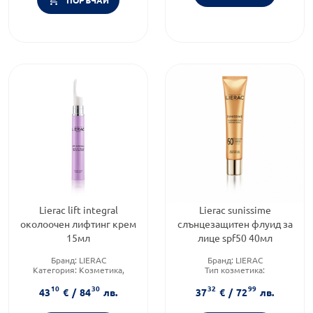
Lierac lift integral
Lierac sunissime
околоочен лифтинг крем
слънцезащитен флуид за
15мл
лице spf50 40мл
Бранд:
LIERAC
Бранд:
LIERAC
Категория:
Козметика,
Тип козметика:
красота и лична хигиена
Дермокозметика
10
30
32
99
Тип козметика:
Форма на продукта:
флуид
43
€
/
84
лв.
37
€
/
72
лв.
Дермокозметика