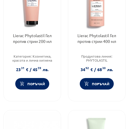
Lierac Phytolastil Гел
Lierac Phytolastil Гел
против стрии 200 мл
против стрии 400 мл
Категория:
Козметика,
Продуктова линия:
красота и лична хигиена
PHYTOLASTIL
Продуктова линия:
Тип козметика:
31
59
92
30
PHYTOLASTIL
Дермокозметика
23
€
/
45
лв.
34
€
/
68
лв.
Тип козметика:
Тип продукт:
Гел
Дермокозметика
ПОРЪЧАЙ
ПОРЪЧАЙ