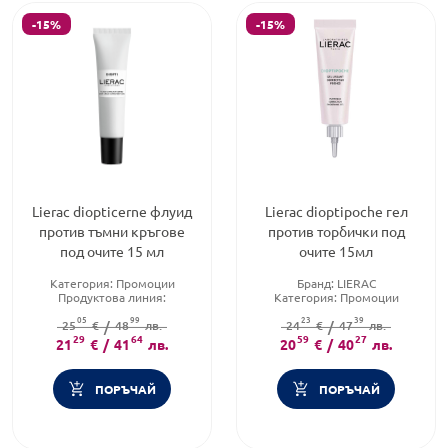
-15%
-15%
Lierac diopticerne флуид
Lierac dioptipoche гел
против тъмни кръгове
против торбички под
под очите 15 мл
очите 15мл
Категория:
Промоции
Бранд:
LIERAC
Продуктова линия:
Категория:
Промоции
DIOPTICRENE
Продуктова линия:
05
99
23
39
25
Тип козметика:
€
/
48
лв.
24
DIOPTIPOCHE
€
/
47
лв.
Дермокозметика
29
64
59
27
21
€
/
41
лв.
20
€
/
40
лв.
ПОРЪЧАЙ
ПОРЪЧАЙ