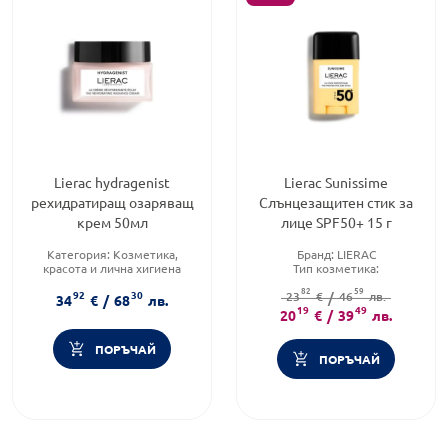
Lierac hydragenist
Lierac Sunissime
рехидратиращ озаряващ
Слънцезащитен стик за
крем 50мл
лице SPF50+ 15 г
Категория:
Козметика,
Бранд:
LIERAC
красота и лична хигиена
Тип козметика:
Продуктова линия:
Дермокозметика
82
59
92
30
HYDRAGENIST
Форма на продукта:
23
€
/
46
лв.
стик
34
€
/
68
лв.
Форма на продукта:
крем
19
49
20
€
/
39
лв.
ПОРЪЧАЙ
ПОРЪЧАЙ