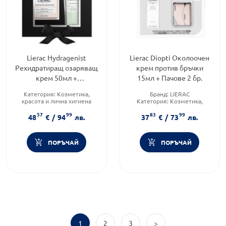
Lierac Hydragenist
Lierac Diopti Околоочен
Рехидратиращ озаряващ
крем против бръчки
крем 50мл +
15мл + Пачове 2 бр.
Ексфолираща маска за
Категория:
Козметика,
Бранд:
LIERAC
лице 75мл
красота и лична хигиена
Категория:
Козметика,
Тип козметика:
красота и лична хигиена
57
99
83
99
Дермокозметика
Тип козметика:
48
€
/
94
лв.
37
€
/
73
лв.
Функционалност:
Дермокозметика
Подхранване и хидратация
ПОРЪЧАЙ
ПОРЪЧАЙ
1
2
3
>