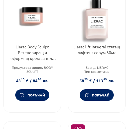
Lierac Body Sculpt
Lierac lift integral стягащ
Регенериращ и
лифтинг серум 30мл
оформящ крем за тяло
200 мл
Продуктова линия:
BODY
Бранд:
LIERAC
SCULPT
Тип козметика:
Тип козметика:
Дермокозметика
10
30
23
89
Дермокозметика
Форма на продукта:
серум
43
€
/
84
лв.
58
€
/
113
лв.
Форма на продукта:
крем
ПОРЪЧАЙ
ПОРЪЧАЙ
-15%