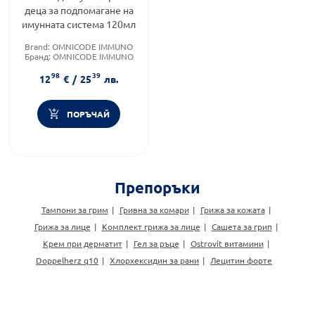
деца за подпомагане на
имунната система 120мл
Brand:
OMNICODE IMMUNO
Бранд:
OMNICODE IMMUNO
Форма на продукта:
сироп
98
39
12
€
/
25
лв.
ПОРЪЧАЙ
Препоръки
Тампони за грим
Гривна за комари
Грижа за кожата
Грижа за лице
Комплект грижа за лице
Сашета за грип
Крем при дерматит
Гел за ръце
Ostrovit витамини
Doppelherz q10
Хлорхексидин за рани
Лецитин форте