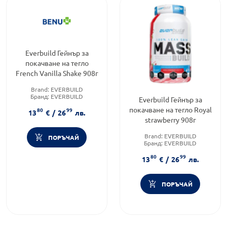
Everbuild Гейнър за
покачване на тегло
French Vanilla Shake 908г
Brand:
EVERBUILD
Бранд:
EVERBUILD
Everbuild Гейнър за
Категория:
Контрол на
покачване на тегло Royal
80
99
теглото
13
€
/
26
лв.
strawberry 908г
Brand:
EVERBUILD
ПОРЪЧАЙ
Бранд:
EVERBUILD
Предназначено за:
възрастни
80
99
13
€
/
26
лв.
ПОРЪЧАЙ