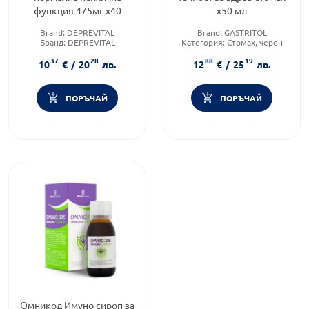
функция 475мг х40
x50 мл
Brand:
DEPREVITAL
Brand:
GASTRITOL
Бранд:
DEPREVITAL
Категория:
Стомах, черен
Предназначено за:
възрастни
дроб и жлъчен мехур
37
28
88
19
Форма на продукта:
капки
10
€
/
20
лв.
12
€
/
25
лв.
ПОРЪЧАЙ
ПОРЪЧАЙ
Омникод Имуно сироп за