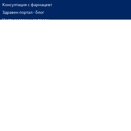
Консултация с фармацевт
Здравен портал - блог
Често задавани въпроси
ВРЪЗКИ
Изпълнителна агенция по лекарствата
Български фармацевтичен съюз
Българска асоциация на помощник-фармацевтите
Министерство на здравеопазването
Комисия за защита на потребителите
Абонирай се за нашия бюлетин и грабни
10% отстъпка
за
първата си поръчка!
BENU онлайн аптека е лицензирана от
Изпълнителна Агенция по Лекарствата.