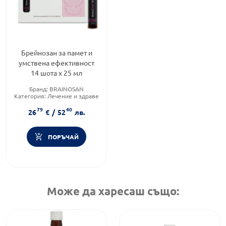
Брейнозан за памет и
умствена ефективност
14 шота x 25 мл
Бранд:
BRAINOSAN
Категория:
Лечение и здраве
Форма на продукта:
флакони
79
40
26
€
/
52
лв.
ПОРЪЧАЙ
Може да харесаш също: