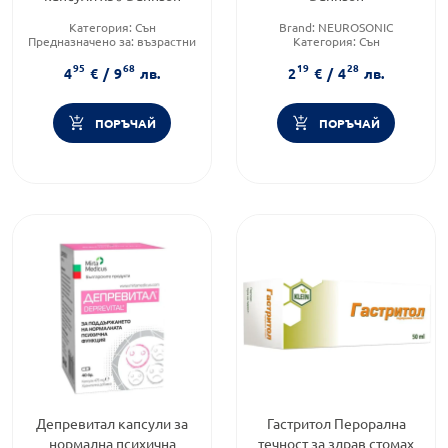
Категория:
Сън
Brand:
NEUROSONIC
Предназначено за:
възрастни
Категория:
Сън
Приложение:
орално
Форма на продукта:
таблетки
95
68
19
28
4
€
/
9
лв.
2
€
/
4
лв.
ПОРЪЧАЙ
ПОРЪЧАЙ
Депревитал капсули за
Гастритол Перорална
нормална психична
течност за здрав стомах