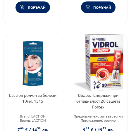
ПОРЪЧАЙ
ПОРЪЧАЙ
L'action рол-он за белези
Видрол Енерджи при
10мл. 1315
отпадналост 20 сашета
Fortex
Brand:
L'ACTION
Предназначено за:
възрастни
Бранд:
L'ACTION
Приложение:
орално
Категория:
Белези
Форма на продукта:
саше
66
98
81
19
7
€
/
14
лв.
9
€
/
19
лв.