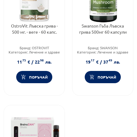
OstroVit Лъвска грива -
Swanson Гъба Лъвска
500 мг. - веге - 60 капс.
грива 500мг 60 капсули
Бранд:
OSTROVIT
Бранд:
SWANSON
Категория:
Лечение и здраве
Категория:
Лечение и здраве
Форма на продукта:
капсули
Форма на продукта:
капсули
75
98
17
49
11
€
/
22
лв.
19
€
/
37
лв.
ПОРЪЧАЙ
ПОРЪЧАЙ