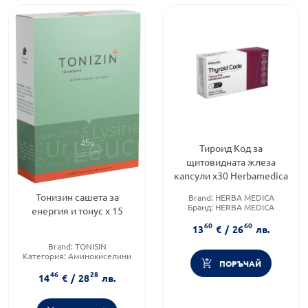
Тироид Код за
щитовидната жлеза
капсули x30 Herbamedica
Тонизин сашета за
Brand:
HERBA MEDICA
Бранд:
HERBA MEDICA
енергия и тонус х 15
Категория:
Щитовидна
60
60
жлеза
13
€
/
26
лв.
Brand:
TONISIN
Категория:
Аминокиселини
ПОРЪЧАЙ
Предназначено за:
възрастни
46
28
14
€
/
28
лв.