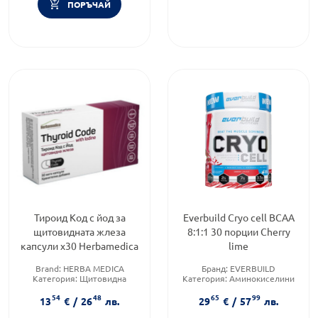
ПОРЪЧАЙ
Тироид Код с йод за
Everbuild Cryo cell BCAA
щитовидната жлеза
8:1:1 30 порции Cherry
капсули x30 Herbamedica
lime
Brand:
HERBA MEDICA
Бранд:
EVERBUILD
Категория:
Щитовидна
Категория:
Аминокиселини
жлеза
Приложение:
орално
54
48
65
99
Форма на продукта:
капсули
13
€
/
26
лв.
29
€
/
57
лв.