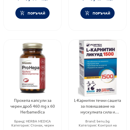
ПОРЪЧАЙ
ПОРЪЧАЙ
Прохепа капсули за
L-Карнитин течни сашета
черен дроб 460 mg х 60
за повишаване на
Herbamedica
мускулната сила и
Абонирай се!
издръжливост 1500 mg
Бранд:
HERBA MEDICA
Brand:
benu.bg
Вземи промокод за -10%
х20 Fortex
Категория:
Стомах, черен
Категория:
Контрол на
дроб и жлъчен мехур
теглото