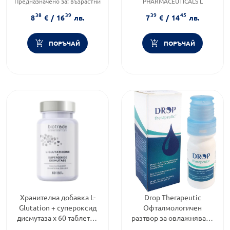
Предназначено за:
възрастни
PHARMACEUTICALS L
Приложение:
орално
Категория:
Промоции
38
39
39
45
Brand:
EGIS
8
€
/
16
лв.
7
€
/
14
лв.
PHARMACEUTICALS L
ПОРЪЧАЙ
ПОРЪЧАЙ
Хранителна добавка L-
Drop Therapeutic
Glutation + супероксид
Офталмологичен
дисмутаза x 60 таблетки
разтвор за овлажняване
Biotrade
и възстановяване на