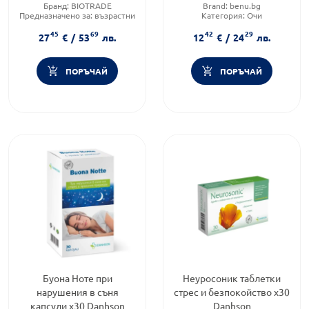
Бранд:
BIOTRADE
Brand:
benu.bg
очите 10мл
Предназначено за:
възрастни
Категория:
Очи
Приложение:
орално
Форма на продукта:
разтвор
45
69
42
29
27
€
/
53
лв.
12
€
/
24
лв.
ПОРЪЧАЙ
ПОРЪЧАЙ
Буона Ноте при
Неуросоник таблетки
нарушения в съня
стрес и безпокойство х30
капсули х30 Danhson
Danhson