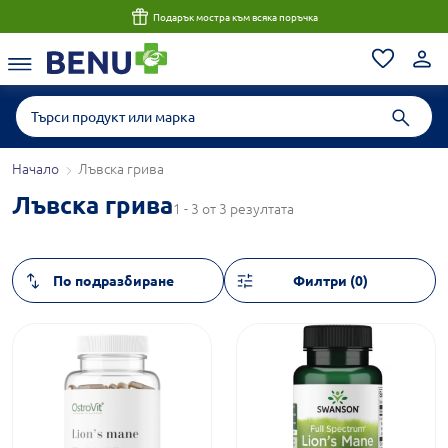
Консултация с магистър-фармацевт до 1 час
Начало
Лъвска грива
Лъвска грива
1 - 3 от 3 резултата
Филтри (0)