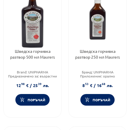
Шведска горчивка
Шведска горчивка
разтвор 500 мл Maurers
разтвор 250 мл Maurers
Brand:
UNIPHARMA
Бранд:
UNIPHARMA
Предназначено за:
възрастни
Приложение:
орално
Форма на продукта:
разтвор
Форма на продукта:
разтвор
98
39
53
68
12
€
/
25
лв.
8
€
/
16
лв.
ПОРЪЧАЙ
ПОРЪЧАЙ