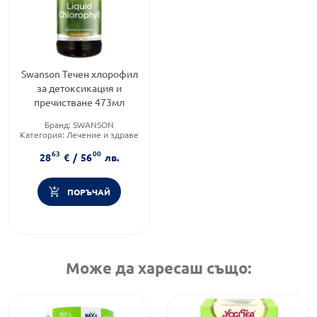
Swanson Течен хлорофил
за детоксикация и
пречистване 473мл
Бранд:
SWANSON
Категория:
Лечение и здраве
Форма на продукта:
капсули
63
00
28
€
/
56
лв.
ПОРЪЧАЙ
Може да харесаш също: