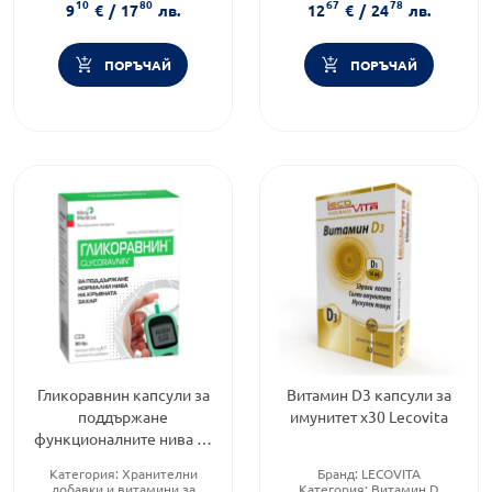
10
80
67
78
Форма на продукта:
капсули
9
€
/
17
лв.
12
€
/
24
лв.
ПОРЪЧАЙ
ПОРЪЧАЙ
Гликоравнин капсули за
Витамин D3 капсули за
поддържане
имунитет х30 Lecovita
функционалните нива на
кръвната захар 425 мг
Категория:
Хранителни
Бранд:
LECOVITA
х30
добавки и витамини за
Категория:
Витамин D