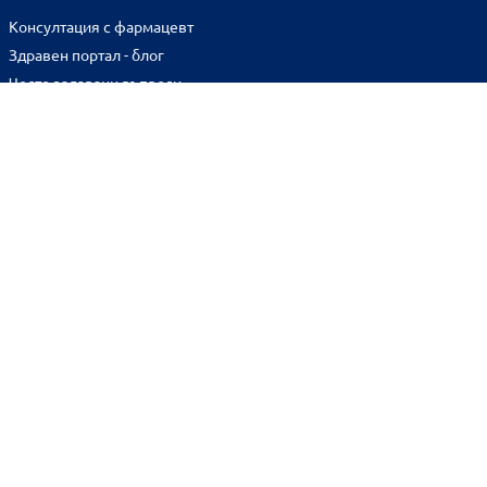
Консултация с фармацевт
Здравен портал - блог
Често задавани въпроси
ВРЪЗКИ
Изпълнителна агенция по лекарствата
Български фармацевтичен съюз
Българска асоциация на помощник-фармацевтите
Министерство на здравеопазването
Комисия за защита на потребителите
Абонирай се за нашия бюлетин и грабни
10% отстъпка
за
първата си поръчка!
BENU онлайн аптека е лицензирана от
Изпълнителна Агенция по Лекарствата.