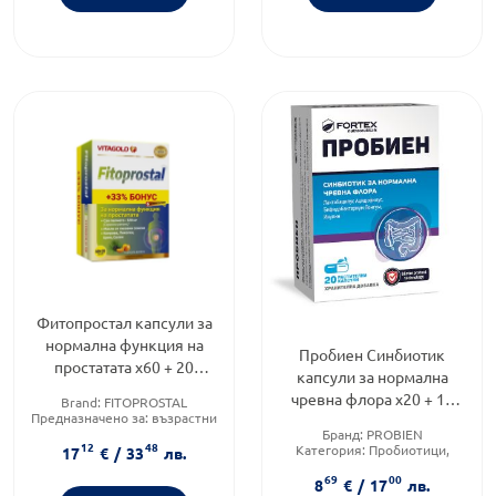
Фитопростал капсули за
нормална функция на
Пробиен Синбиотик
простатата х60 + 20
капсули за нормална
капсули
чревна флора х20 + 10
Brand:
FITOPROSTAL
Предназначено за:
възрастни
капсули Fortex
Форма на продукта:
капсули
Бранд:
PROBIEN
12
48
Категория:
Пробиотици,
17
€
/
33
лв.
пребиотици, постбиотици и
69
00
синбиотици
8
€
/
17
лв.
Форма на продукта:
капсули