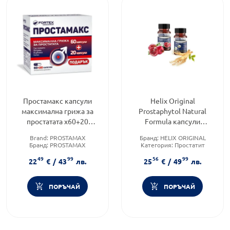
Простамакс капсули
Helix Original
максимална грижа за
Prostaphytol Natural
простатата х60+20
Formula капсули
капсули
х30+Prostaphytol Vigor
Brand:
PROSTAMAX
Бранд:
HELIX ORIGINAL
Plus капсули х30
Бранд:
PROSTAMAX
Категория:
Простатит
комплект
Форма на продукта:
капсули
Приложение:
орално
49
99
56
99
22
€
/
43
лв.
25
€
/
49
лв.
ПОРЪЧАЙ
ПОРЪЧАЙ