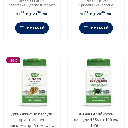
Brand:
CELULESS
Brand:
ESKIMO
организма х50
Категория:
Здраве и красота
Приложение:
орално
Форма на продукта:
капсули
Форма на продукта:
капсули
16
78
58
69
12
€
/
23
лв.
10
€
/
20
лв.
ПОРЪЧАЙ
ПОРЪЧАЙ
-20%
Джинджифил капсули
Женшен сибирски
при стомашен
капсули 425мг х 100 nw
дискомфорт 550мг х100
13500