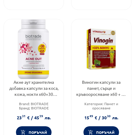
Акне аут хранителна
Виногин капсули за
добавка капсули за коса,
памет, сърце и
кожа, нокти х60+30
кръвооросяване х60 + 20
капсули Biotrade
капсули Vitagold
Brand:
BIOTRADE
Категория:
Памет и
Бранд:
BIOTRADE
оросяване
Категория:
Акне
Предназначено за:
31
59
49
30
възрастни/деца
23
€
/
45
лв.
15
€
/
30
лв.
Форма на продукта:
капсули
ПОРЪЧАЙ
ПОРЪЧАЙ