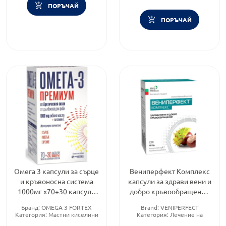
ПОРЪЧАЙ
ПОРЪЧАЙ
Омега 3 капсули за сърце
Вениперфект Комплекс
и кръвоносна система
капсули за здрави вени и
1000мг х70+30 капсули
добро кръвообращение
Fortex
425 мг х 40
Бранд:
OMEGA 3 FORTEX
Brand:
VENIPERFECT
Категория:
Мастни киселини
Категория:
Лечение на
Форма на продукта:
капсули
хемороиди