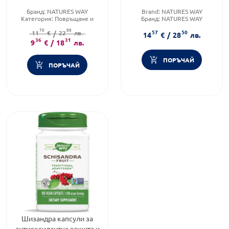
Nature's Way
Бранд:
NATURES WAY
Brand:
NATURES WAY
Категория:
Повръщане и
Бранд:
NATURES WAY
гадене
Категория:
Отпадналост и
70
88
57
50
Форма на продукта:
11
€
/
22
лв.
капсули
умора
14
€
/
28
лв.
36
31
9
€
/
18
лв.
ПОРЪЧАЙ
ПОРЪЧАЙ
Шизандра капсули за
антиоксидантна защита и