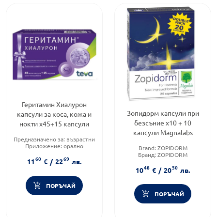
Геритамин Хиалурон
Зопидорм капсули при
капсули за коса, кожа и
безсъние х10 + 10
нокти х45+15 капсули
капсули Magnalabs
Предназначено за:
възрастни
Приложение:
орално
Brand:
ZOPIDORM
Форма на продукта:
капсули
Бранд:
ZOPIDORM
60
69
11
€
/
22
лв.
Категория:
Сън
48
50
10
€
/
20
лв.
ПОРЪЧАЙ
ПОРЪЧАЙ