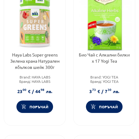
Haya Labs Super greens
Био Чай с Алкални билки
Зелена храна Натурален
х 17 Yogi Tea
ябълков шейк 300г
Brand:
HAYA LABS
Brand:
YOGI TEA
Бранд:
HAYA LABS
Бранд:
YOGI TEA
Категория:
Суперхрани
Категория:
Чайове и билки
00
98
73
30
23
€
/
44
лв.
3
€
/
7
лв.
ПОРЪЧАЙ
ПОРЪЧАЙ