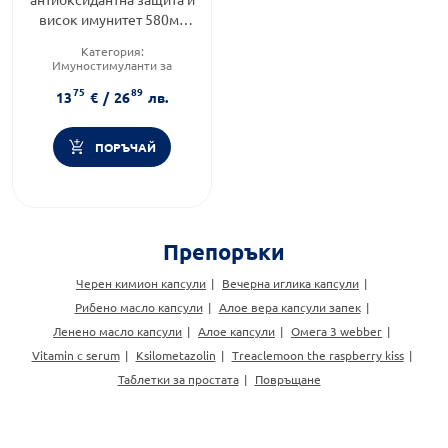
висок имунитет 580мг
х100 Nature's Way
Категория:
Имуностимуланти за
възрастни
75
89
Предназначено за:
възрастни
13
€
/
26
лв.
Приложение:
уста
ПОРЪЧАЙ
Препоръки
Черен кимион капсули
Вечерна иглика капсули
Рибено масло капсули
Алое вера капсули запек
Ленено масло капсули
Алое капсули
Омега 3 webber
Vitamin c serum
Ksilometazolin
Treaclemoon the raspberry kiss
Таблетки за простата
Повръщане