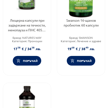
Люцерна капсули при
Swanson 16-щамов
задържане на течности,
пробиотик 60 капсули
менопауза и ПМС 405мг
х100 Nature's Way
Бранд:
NATURES WAY
Бранд:
SWANSON
Категория:
Промоции
Категория:
Лечение и здраве
Форма на продукта:
капсули
Форма на продукта:
капсули
58
38
68
49
17
€
/
34
лв.
19
€
/
38
лв.
ПОРЪЧАЙ
ПОРЪЧАЙ