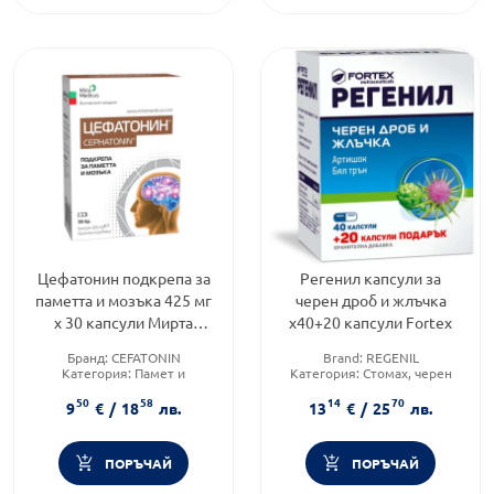
Цефатонин подкрепа за
Регенил капсули за
паметта и мозъка 425 мг
черен дроб и жлъчка
х 30 капсули Мирта
х40+20 капсули Fortex
Медикус
Бранд:
CEFATONIN
Brand:
REGENIL
Категория:
Памет и
Категория:
Стомах, черен
оросяване
дроб и жлъчен мехур
50
58
14
70
Форма на продукта:
капсули
Форма на продукта:
капсули
9
€
/
18
лв.
13
€
/
25
лв.
ПОРЪЧАЙ
ПОРЪЧАЙ