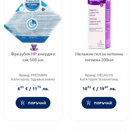
Фрезубин НР енерджи
Мелажин гел за интимна
сак 500 мл.
хигиена 200мл
Бранд:
FRESUBIN
Бранд:
MELAGYN
Категория:
Здравословно
Категория:
Козметика,
хранене чайове и билки
красота и лична хигиена
03
79
02
60
Тип козметика:
Масова
6
€
/
11
лв.
10
€
/
19
лв.
козметика
ПОРЪЧАЙ
ПОРЪЧАЙ