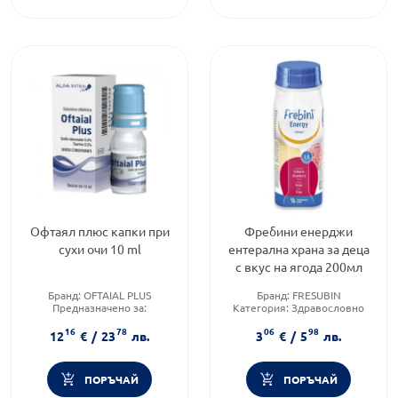
Офтаял плюс капки при
Фребини енерджи
сухи очи 10 ml
ентерална храна за деца
с вкус на ягода 200мл
Бранд:
OFTAIAL PLUS
Бранд:
FRESUBIN
Предназначено за:
Категория:
Здравословно
възрастни/деца
хранене чайове и билки
16
78
06
98
Форма на продукта:
капки
12
€
/
23
лв.
3
€
/
5
лв.
ПОРЪЧАЙ
ПОРЪЧАЙ