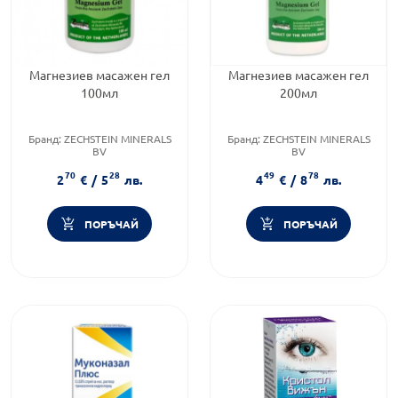
Магнезиев масажен гел
Магнезиев масажен гел
100мл
200мл
Бранд:
ZECHSTEIN MINERALS
Бранд:
ZECHSTEIN MINERALS
BV
BV
Категория:
Масажни гелове
Категория:
Масажни гелове
70
28
49
78
Форма на продукта:
гел
Форма на продукта:
гел
2
€
/
5
лв.
4
€
/
8
лв.
ПОРЪЧАЙ
ПОРЪЧАЙ