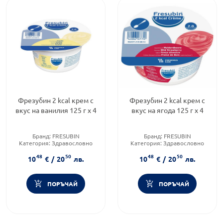
Фрезубин 2 kcal крем с
Фрезубин 2 kcal крем с
вкус на ванилия 125 г х 4
вкус на ягода 125 г х 4
Бранд:
FRESUBIN
Бранд:
FRESUBIN
Категория:
Здравословно
Категория:
Здравословно
хранене чайове и билки
хранене чайове и билки
48
50
48
50
10
€
/
20
лв.
10
€
/
20
лв.
ПОРЪЧАЙ
ПОРЪЧАЙ