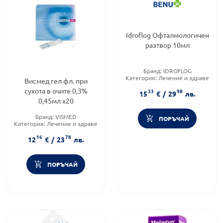
Idroflog Офталмологичен
разтвор 10мл
Бранд:
IDROFLOG
Категория:
Лечение и здраве
Висмед гел фл. при
Форма на продукта:
разтвор
сухота в очите 0,3%
33
98
15
€
/
29
лв.
0,45мл х20
Бранд:
VISMED
ПОРЪЧАЙ
Категория:
Лечение и здраве
Форма на продукта:
гел
16
78
12
€
/
23
лв.
ПОРЪЧАЙ