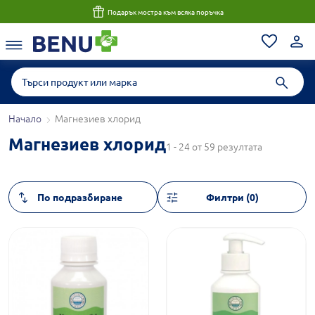
Подарък мостра към всяка поръчка
Начало
Магнезиев хлорид
Магнезиев хлорид
1 - 24 от 59 резултата
Филтри (0)