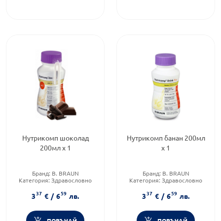
Нутрикомп шоколад
Нутрикомп банан 200мл
200мл х 1
х 1
Бранд:
B. BRAUN
Бранд:
B. BRAUN
Категория:
Здравословно
Категория:
Здравословно
хранене чайове и билки
хранене чайове и билки
37
59
37
59
Форма на продукта:
напитка
Форма на продукта:
напитка
3
€
/
6
лв.
3
€
/
6
лв.
ПОРЪЧАЙ
ПОРЪЧАЙ