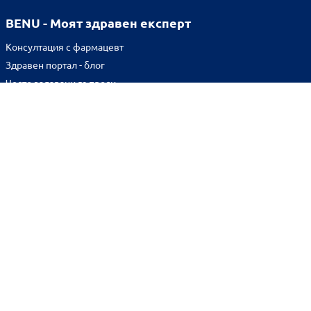
BENU - Моят здравен експерт
Консултация с фармацевт
Здравен портал - блог
Често задавани въпроси
ВРЪЗКИ
Изпълнителна агенция по лекарствата
Български фармацевтичен съюз
Българска асоциация на помощник-фармацевтите
Министерство на здравеопазването
Комисия за защита на потребителите
Абонирай се за нашия бюлетин и грабни
10% отстъпка
за
първата си поръчка!
BENU онлайн аптека е лицензирана от