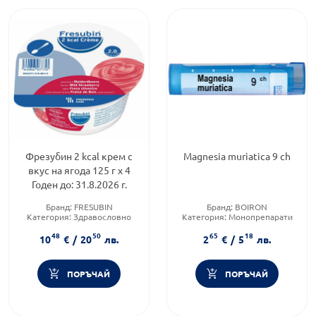
Фрезубин 2 kcal крем с
Magnesia muriatica 9 ch
вкус на ягода 125 г х 4
Годен до: 31.8.2026 г.
Бранд:
FRESUBIN
Бранд:
BOIRON
Категория:
Здравословно
Категория:
Монопрепарати
хранене чайове и билки
Предназначено за:
48
50
65
18
възрастни/деца
10
€
/
20
лв.
2
€
/
5
лв.
ПОРЪЧАЙ
ПОРЪЧАЙ