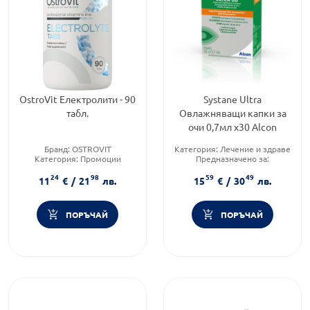
OstroVit Електролити - 90
Systane Ultra
табл.
Овлажняващи капки за
очи 0,7мл х30 Alcon
Бранд:
OSTROVIT
Категория:
Лечение и здраве
Категория:
Промоции
Предназначено за:
Форма на продукта:
таблетка
възрастни/деца
24
98
59
49
Форма на продукта:
капки
11
€
/
21
лв.
15
€
/
30
лв.
ПОРЪЧАЙ
ПОРЪЧАЙ