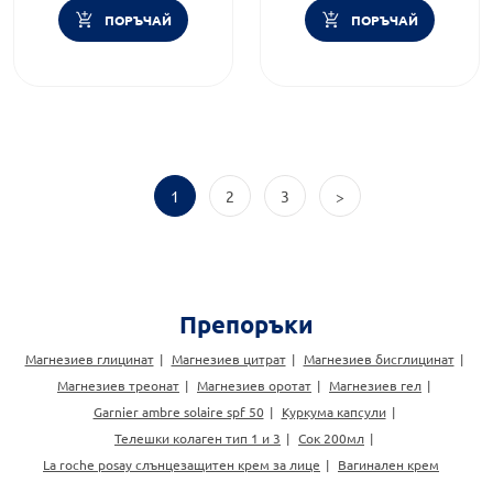
ПОРЪЧАЙ
ПОРЪЧАЙ
1
2
3
>
Препоръки
Магнезиев глицинат
Магнезиев цитрат
Магнезиев бисглицинат
Магнезиев треонат
Магнезиев оротат
Магнезиев гел
Garnier ambre solaire spf 50
Куркума капсули
Телешки колаген тип 1 и 3
Сок 200мл
La roche posay слънцезащитен крем за лице
Вагинален крем