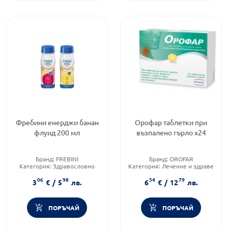
Фребини енерджи банан
Орофар таблетки при
флуид 200 мл
възпалено гърло х24
Бранд:
FREBINI
Бранд:
OROFAR
Категория:
Здравословно
Категория:
Лечение и здраве
хранене чайове и билки
Форма на продукта:
таблетки
06
98
54
79
3
€
/
5
лв.
6
€
/
12
лв.
ПОРЪЧАЙ
ПОРЪЧАЙ