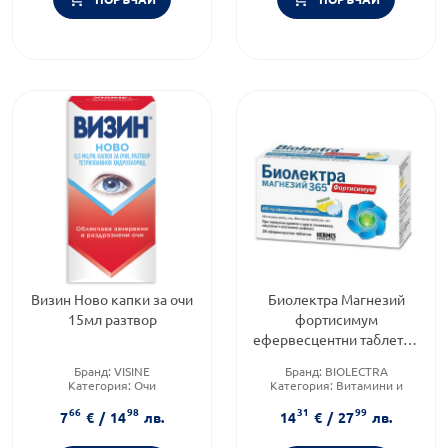
Визин Ново капки за очи
Биолектра Магнезий
15мл разтвор
фортисимум
ефервесцентни таблетки
за мускули, нерви, сърце
Бранд:
VISINE
Бранд:
BIOLECTRA
365мг х20
Категория:
Очи
Категория:
Витамини и
Форма на продукта:
разтвор
минерали
66
98
31
99
Форма на продукта:
7
€
/
14
лв.
14
€
/
27
лв.
ефервесцентни таблетки