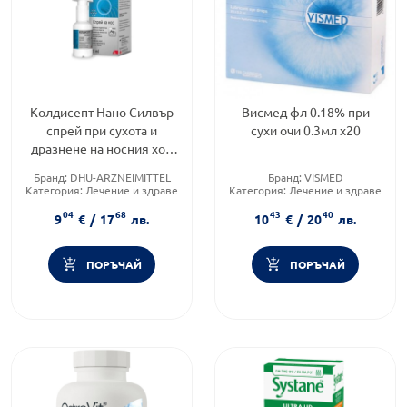
Колдисепт Нано Силвър
Висмед фл 0.18% при
спрей при сухота и
сухи очи 0.3мл х20
дразнене на носния ход
20мл
Бранд:
DHU-ARZNEIMITTEL
Бранд:
VISMED
Категория:
Лечение и здраве
Категория:
Лечение и здраве
Приложение:
назално
Форма на продукта:
флакони
04
68
43
40
9
€
/
17
лв.
10
€
/
20
лв.
ПОРЪЧАЙ
ПОРЪЧАЙ