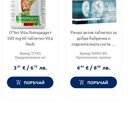
O’Yes Vita Липоредукт
Ренал aктив таблетки за
500 mg 60 таблетки Vita
добра бъбречна и
Herb
отделителната система
х30 Nixen
Бранд:
O'YES
Бранд:
NIXEN BG
Предназначено за:
Приложение:
орално
възрастни
Форма на продукта:
Форма на продукта:
таблетки
3
47
€
/
6
79
лв.
4
44
€
/
8
68
лв.
таблетки
ПОРЪЧАЙ
ПОРЪЧАЙ