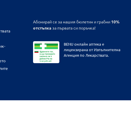
Абонирай се за нашия бюлетин и грабни
10%
отстъпка
за първата си поръчка!
твата
BENU онлайн аптека е
ик-
лицензирана от Изпълнителна
Агенция по Лекарствата.
ето
лите