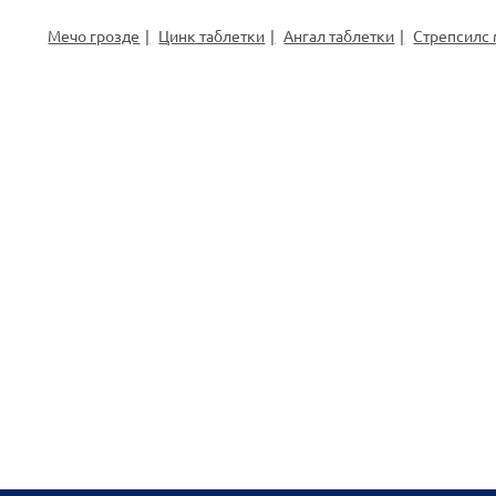
Мечо грозде
Цинк таблетки
Ангал таблетки
Стрепсилс 