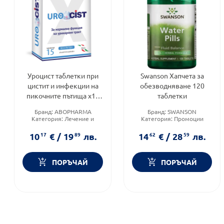
Уроцист таблетки при
Swanson Хапчета за
цистит и инфекции на
обезводняване 120
пикочните пътища х15
таблетки
Abopharma
Бранд:
ABOPHARMA
Бранд:
SWANSON
Категория:
Лечение и
Категория:
Промоции
здраве
Форма на продукта:
капсули
Форма на продукта:
10
17
€
/
19
89
лв.
14
62
€
/
28
59
лв.
таблетки
ПОРЪЧАЙ
ПОРЪЧАЙ