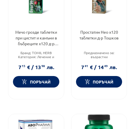
Мечо грозде таблетки
Простатин Нео х120
при цистит и камъни в
таблетки д-р Тошков
бъбреците х120 д-р
Тошков
Бранд:
TOMIL HERB
Предназначено за:
Категория:
Лечение и
възрастни
здраве
Приложение:
орално
Форма на продукта:
Форма на продукта:
7
15
€
/
13
98
лв.
7
41
€
/
14
49
лв.
таблетки
таблетки
ПОРЪЧАЙ
ПОРЪЧАЙ