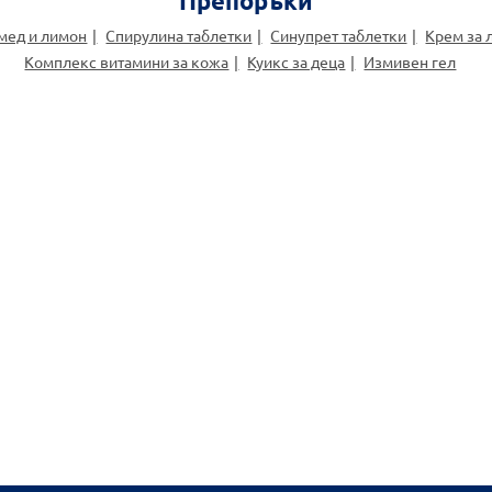
Препоръки
мед и лимон
Спирулина таблетки
Синупрет таблетки
Крем за 
Комплекс витамини за кожа
Куикс за деца
Измивен гел