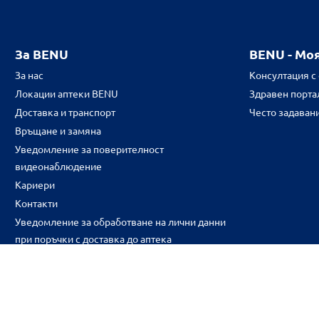
За BENU
BENU - Мо
За нас
Консултация с
Локации аптеки BENU
Здравен портал
Доставка и транспорт
Често задаван
Връщане и замяна
Уведомление за поверителност
видеонаблюдение
Кариери
Контакти
Уведомление за обработване на лични данни
при поръчки с доставка до аптека
CH
CZ
EE
LT
LV
HU
NL
RS
SK
RO
IT
BE
IE
UK
NO
DE