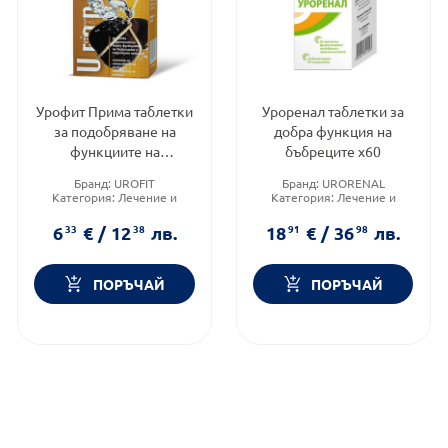
Урофит Прима таблетки
Уроренал таблетки за
за подобряване на
добра функция на
функциите на
бъбреците х60
бъбреците и пикочните
Бранд:
UROFIT
Бранд:
URORENAL
пътища х120 д-р Тошков
Категория:
Лечение и
Категория:
Лечение и
здраве
здраве
Форма на продукта:
Предназначено за:
6
33
€
/
12
38
лв.
18
91
€
/
36
98
лв.
таблетки
възрастни/деца
ПОРЪЧАЙ
ПОРЪЧАЙ