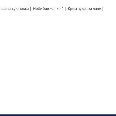
лице за суха кожа
Holle био мляко 4
Крем пудра за лице