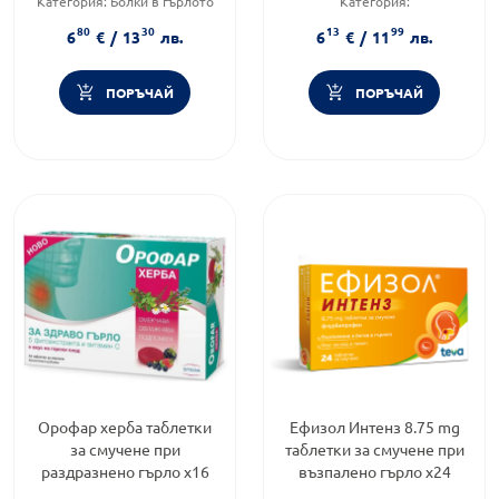
Категория:
Болки в гърлото
Категория:
Форма на продукта:
таблетки
Имуностимуланти за
80
30
13
99
възрастни
6
€
/
13
лв.
6
€
/
11
лв.
Форма на продукта:
таблетки
ПОРЪЧАЙ
ПОРЪЧАЙ
Орофар херба таблетки
Ефизол Интенз 8.75 mg
за смучене при
таблетки за смучене при
раздразнено гърло х16
възпалено гърло х24