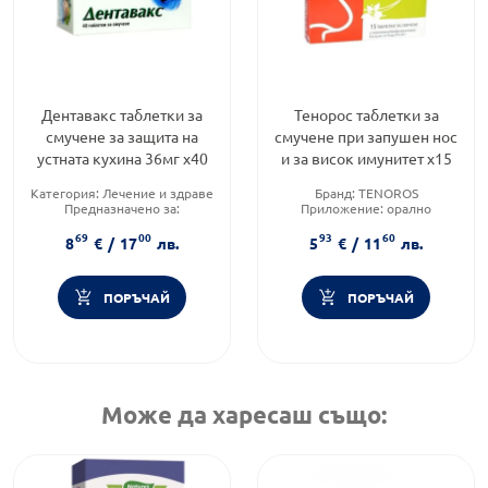
Дентавакс таблетки за
Тенорос таблетки за
смучене за защита на
смучене при запушен нос
устната кухина 36мг х40
и за висок имунитет x15
Категория:
Лечение и здраве
Бранд:
TENOROS
Предназначено за:
Приложение:
орално
възрастни/деца
Форма на продукта:
таблетки
69
00
93
60
Форма на продукта:
таблетки
8
€
/
17
лв.
5
€
/
11
лв.
ПОРЪЧАЙ
ПОРЪЧАЙ
Може да харесаш също: