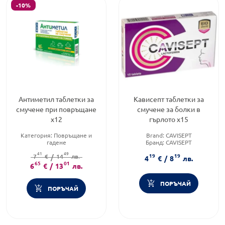
-10%
Антиметил таблетки за
Кависепт таблетки за
смучене при повръщане
смучене за болки в
х12
гърлото х15
Категория:
Повръщане и
Brand:
CAVISEPT
гадене
Бранд:
CAVISEPT
Предназначено за:
Форма на продукта:
таблетки
41
49
19
19
7
възрастни/деца
€
/
14
лв.
4
€
/
8
лв.
Форма на продукта:
65
01
таблетки
6
€
/
13
лв.
ПОРЪЧАЙ
ПОРЪЧАЙ