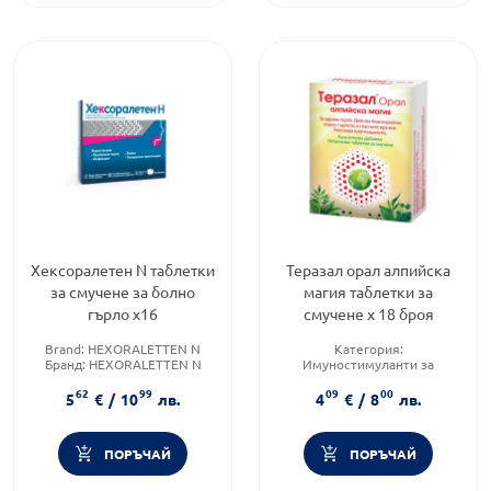
Хексоралетен N таблетки
Теразал орал алпийска
за смучене за болно
магия таблетки за
гърло х16
смучене х 18 броя
Brand:
HEXORALETTEN N
Категория:
Бранд:
HEXORALETTEN N
Имуностимуланти за
Категория:
Болки в гърлото
възрастни
62
99
09
00
Предназначено за:
възрастни
5
€
/
10
лв.
4
€
/
8
лв.
Форма на продукта:
таблетки
ПОРЪЧАЙ
ПОРЪЧАЙ