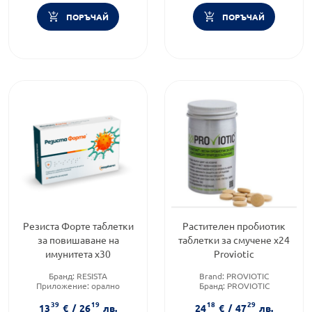
ПОРЪЧАЙ
ПОРЪЧАЙ
Резиста Форте таблетки
Растителен пробиотик
за повишаване на
таблетки за смучене х24
имунитета х30
Proviotic
Бранд:
RESISTA
Brand:
PROVIOTIC
Приложение:
орално
Бранд:
PROVIOTIC
Форма на продукта:
таблетки
Форма на продукта:
таблетки
39
19
18
29
13
€
/
26
лв.
24
€
/
47
лв.