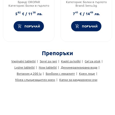
Бранд:
OROFAR
Категория:
Болки в гърлото
Категория:
Болки в гърлото
Brand:
benu.bg
Форма на продукта:
таблетки
82
38
41
49
5
€
/
11
лв.
7
€
/
14
лв.
ПОРЪЧАЙ
ПОРЪЧАЙ
Препоръки
Vaginalni tabletki
Sprei za rani
Kapki za koliki
Gel za otok
Lysine tabletki
Now tabletki
Деминерализирана вода
Витамин д 200 iu
Бонбони с евкалипт
Крем лице
Nivea слънцезащитен крем
Капки за раздразнени очи