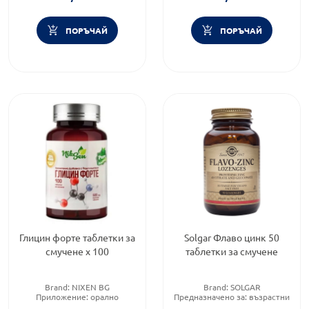
ПОРЪЧАЙ
ПОРЪЧАЙ
Глицин форте таблетки за
Solgar Флаво цинк 50
смучене х 100
таблетки за смучене
Brand:
NIXEN BG
Brand:
SOLGAR
Приложение:
орално
Предназначено за:
възрастни
Форма на продукта:
таблетки
Приложение:
перорално