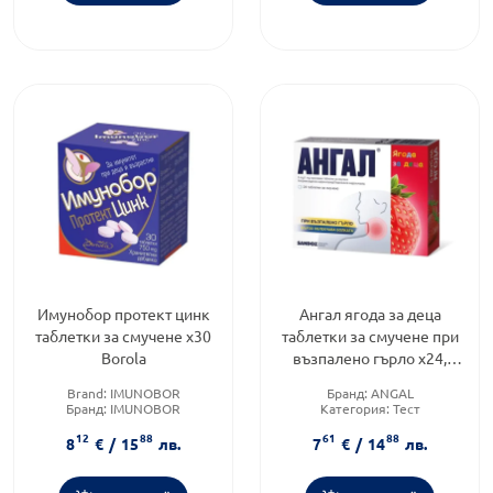
Имунобор протект цинк
Ангал ягода за деца
таблетки за смучене х30
таблетки за смучене при
Borola
възпалено гърло х24,
Годен до 31.12.2026 г.
Brand:
IMUNOBOR
Бранд:
ANGAL
Бранд:
IMUNOBOR
Категория:
Тест
Форма на продукта:
таблетки
Brand:
ANGAL
12
88
61
88
8
€
/
15
лв.
7
€
/
14
лв.