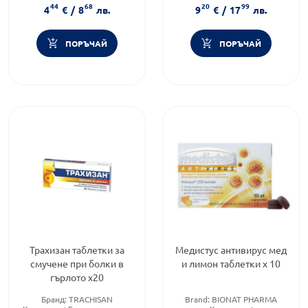
44
68
20
99
4
€
/
8
лв.
9
€
/
17
лв.
ПОРЪЧАЙ
ПОРЪЧАЙ
Трахизан таблетки за
Медистус антивирус мед
смучене при болки в
и лимон таблетки х 10
гърлото х20
Бранд:
TRACHISAN
Brand:
BIONAT PHARMA