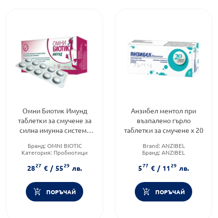
Омни Биотик Имунд
Анзибел ментол при
таблетки за смучене за
възпалено гърло
силна имунна система
таблетки за смучене х 20
х30
Бранд:
OMNI BIOTIC
Brand:
ANZIBEL
Категория:
Пробиотици
Бранд:
ANZIBEL
Форма на продукта:
таблетки
Форма на продукта:
таблетки
27
29
77
29
28
€
/
55
лв.
5
€
/
11
лв.
ПОРЪЧАЙ
ПОРЪЧАЙ