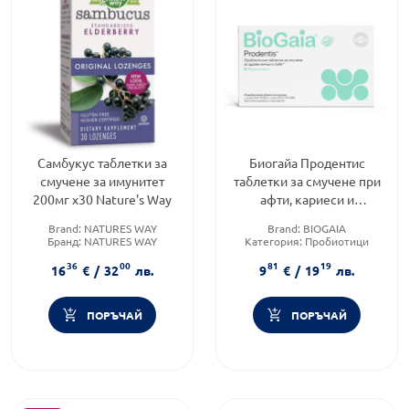
Самбукус таблетки за
Биогайа Продентис
смучене за имунитет
таблетки за смучене при
200мг х30 Nature's Way
афти, кариеси и
възпаления в устната
Brand:
NATURES WAY
Brand:
BIOGAIA
кухина х10
Бранд:
NATURES WAY
Категория:
Пробиотици
Форма на продукта:
таблетки
Предназначено за:
36
00
81
19
за смучене
възрастни/деца
16
€
/
32
лв.
9
€
/
19
лв.
ПОРЪЧАЙ
ПОРЪЧАЙ