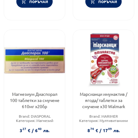
ПОРЪЧАЙ
ПОРЪЧАЙ
Магнезиум Диаспорал
Марсианци имунактив /
100 таблетки за смучене
ягода/ таблетки за
610мг х20бр
смучене х30 Walmark
Brand:
DIASPORAL
Brand:
MARIMER
Категория:
Магнезий
Категория:
Мултивитамини
Приложение:
орално
за деца
27
40
74
09
Форма на продукта:
таблетки
3
€
/
6
лв.
8
€
/
17
лв.