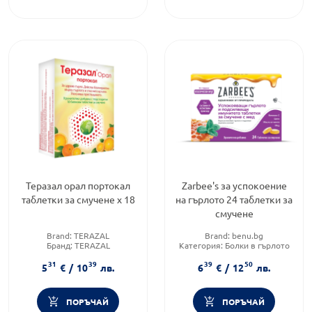
Теразал орал портокал
Zarbee's за успокоение
таблетки за смучене х 18
на гърлото 24 таблетки за
смучене
Brand:
TERAZAL
Brand:
benu.bg
Бранд:
TERAZAL
Категория:
Болки в гърлото
Предназначено за:
възрастни
Форма на продукта:
таблетки
31
39
39
50
5
€
/
10
лв.
6
€
/
12
лв.
ПОРЪЧАЙ
ПОРЪЧАЙ