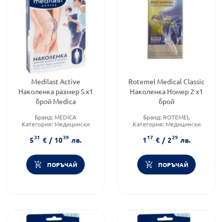
Medilast Active
Rotemel Medical Classic
Наколенка размер S x1
Наколенка Номер 2 х1
брой Medica
брой
Бранд:
MEDICA
Бранд:
ROTEMEL
Категория:
Медицински
Категория:
Медицински
изделия и консумативи
изделия и консумативи
31
39
17
29
5
€
/
10
лв.
1
€
/
2
лв.
ПОРЪЧАЙ
ПОРЪЧАЙ