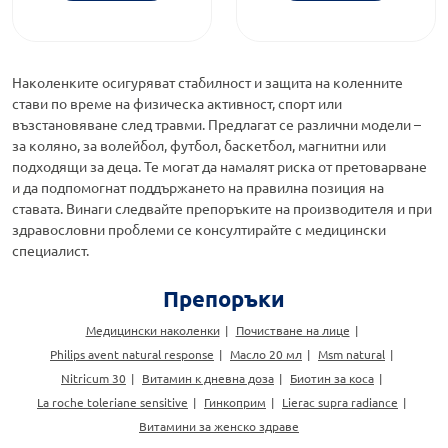
Наколенките осигуряват стабилност и защита на коленните
стави по време на физическа активност, спорт или
възстановяване след травми. Предлагат се различни модели –
за коляно, за волейбол, футбол, баскетбол, магнитни или
подходящи за деца. Те могат да намалят риска от претоварване
и да подпомогнат поддържането на правилна позиция на
ставата. Винаги следвайте препоръките на производителя и при
здравословни проблеми се консултирайте с медицински
специалист.
Препоръки
Медицински наколенки
Почистване на лице
Philips avent natural response
Масло 20 мл
Msm natural
Nitricum 30
Витамин к дневна доза
Биотин за коса
La roche toleriane sensitive
Гинкоприм
Lierac supra radiance
Витамини за женско здраве