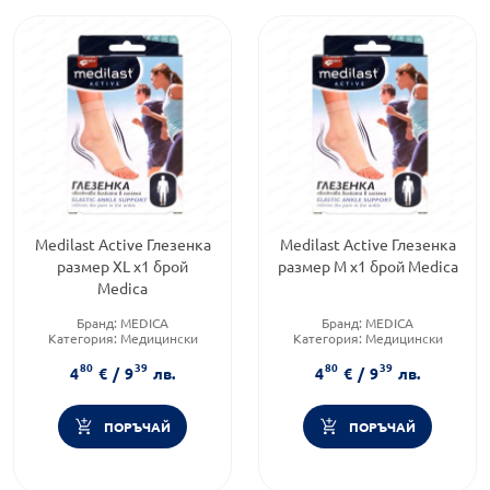
Medilast Active Глезенка
Medilast Active Глезенка
размер XL x1 брой
размер M x1 брой Medica
Medica
Бранд:
MEDICA
Бранд:
MEDICA
Категория:
Медицински
Категория:
Медицински
изделия и консумативи
изделия и консумативи
80
39
80
39
4
€
/
9
лв.
4
€
/
9
лв.
ПОРЪЧАЙ
ПОРЪЧАЙ