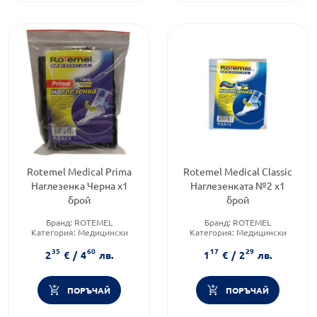
Rotemel Medical Prima
Rotemel Medical Classic
Наглезенка Черна х1
Наглезенката №2 х1
брой
брой
Бранд:
ROTEMEL
Бранд:
ROTEMEL
Категория:
Медицински
Категория:
Медицински
изделия и консумативи
изделия и консумативи
35
60
17
29
2
€
/
4
лв.
1
€
/
2
лв.
ПОРЪЧАЙ
ПОРЪЧАЙ