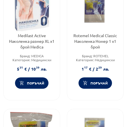
Medilast Active
Rotemel Medical Classic
Наколенка размер XL x1
Наколенка Номер 1 х1
брой Medica
брой
Бранд:
MEDICA
Бранд:
ROTEMEL
Категория:
Медицински
Категория:
Медицински
изделия и консумативи
изделия и консумативи
31
39
17
29
5
€
/
10
лв.
1
€
/
2
лв.
ПОРЪЧАЙ
ПОРЪЧАЙ