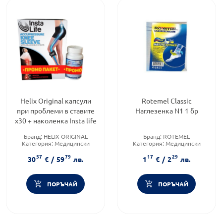
Helix Original капсули
Rotemel Classic
при проблеми в ставите
Наглезенка N1 1 бр
х30 + наколенка Insta life
Бранд:
HELIX ORIGINAL
Бранд:
ROTEMEL
Категория:
Медицински
Категория:
Медицински
изделия и консумативи
изделия и консумативи
57
79
17
29
Форма на продукта:
капсули
30
€
/
59
лв.
1
€
/
2
лв.
ПОРЪЧАЙ
ПОРЪЧАЙ