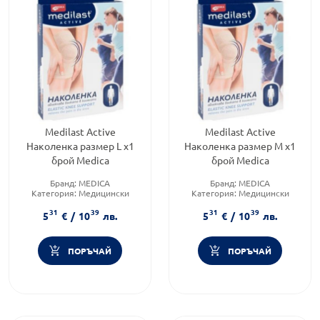
Medilast Active
Medilast Active
Наколенка размер L x1
Наколенка размер M x1
брой Medica
брой Medica
Бранд:
MEDICA
Бранд:
MEDICA
Категория:
Медицински
Категория:
Медицински
изделия и консумативи
изделия и консумативи
31
39
31
39
5
€
/
10
лв.
5
€
/
10
лв.
ПОРЪЧАЙ
ПОРЪЧАЙ