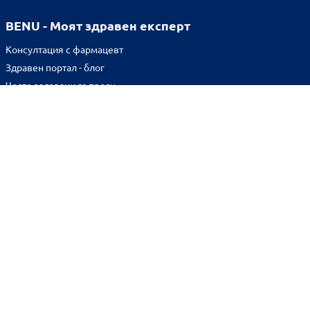
BENU - Моят здравен експерт
Консултация с фармацевт
Здравен портал - блог
Често задавани въпроси
ВРЪЗКИ
Изпълнителна агенция по лекарствата
Български фармацевтичен съюз
Българска асоциация на помощник-фармацевтите
Министерство на здравеопазването
Комисия за защита на потребителите
Абонирай се за нашия бюлетин и грабни
10% отстъпка
за
първата си поръчка!
BENU онлайн аптека е лицензирана от