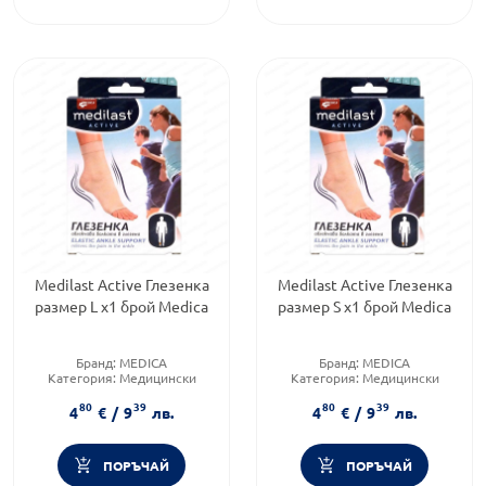
Medilast Active Глезенка
Medilast Active Глезенка
размер L x1 брой Medica
размер S x1 брой Medica
Бранд:
MEDICA
Бранд:
MEDICA
Категория:
Медицински
Категория:
Медицински
изделия и консумативи
изделия и консумативи
80
39
80
39
4
€
/
9
лв.
4
€
/
9
лв.
ПОРЪЧАЙ
ПОРЪЧАЙ