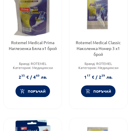
Rotemel Medical Prima
Rotemel Medical Classic
Наглезенка Бяла х1 брой
Наколенка Номер 3 х1
брой
Бранд:
ROTEMEL
Бранд:
ROTEMEL
Категория:
Медицински
Категория:
Медицински
изделия и консумативи
изделия и консумативи
35
60
17
29
2
€
/
4
лв.
1
€
/
2
лв.
ПОРЪЧАЙ
ПОРЪЧАЙ