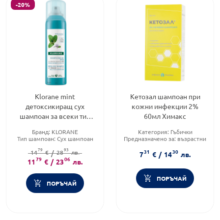
-20%
Klorane mint
Кетозал шампоан при
детоксикиращ сух
кожни инфекции 2%
шампоан за всеки тип
60мл Химакс
коса с органична водна
Бранд:
KLORANE
Категория:
Гъбички
мента 150мл
Тип шампоан:
Сух шампоан
Предназначено за:
възрастни
Форма на продукта:
шампоан
Приложение:
дермално
79
93
31
30
14
€
/
28
лв.
7
€
/
14
лв.
79
06
11
€
/
23
лв.
ПОРЪЧАЙ
ПОРЪЧАЙ