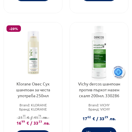
-20%
Klorane Овес Сух
Vichy dercos шампоан
шампоан за честа
против пърхот мазен
употреба 250мл
скалп 200мл. 330286
Brand:
KLORANE
Brand:
VICHY
Бранд:
KLORANE
Бранд:
VICHY
Форма на продукта:
шампоан
Тип коса:
Мазна коса
35
76
02
29
21
€
/
41
лв.
17
€
/
33
лв.
99
23
16
€
/
33
лв.