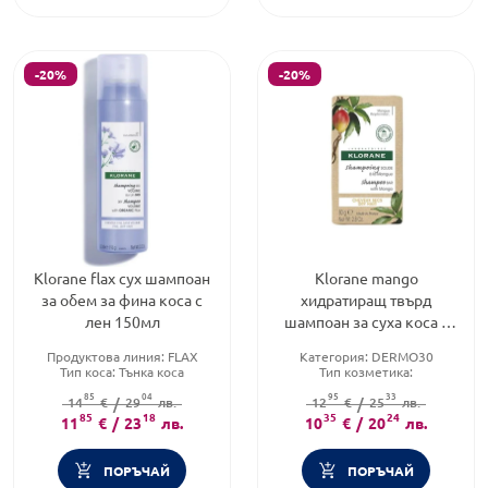
-20%
-20%
Klorane flax сух шампоан
Klorane mango
за обем за фина коса с
хидратиращ твърд
лен 150мл
шампоан за суха коса с
масло от манго 80г
Продуктова линия:
FLAX
Категория:
DERMO30
Тип коса:
Тънка коса
Тип козметика:
Форма на продукта:
шампоан
Дермокозметика
85
04
95
33
14
€
/
29
лв.
Форма на продукта:
12
€
/
25
лв.
шампоан
85
18
35
24
11
€
/
23
лв.
10
€
/
20
лв.
ПОРЪЧАЙ
ПОРЪЧАЙ