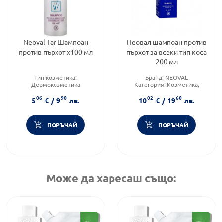
Neoval Tar Шампоан
Неовал шампоан против
против пърхот х100 мл
пърхот за всеки тип коса
200 мл
Тип козметика:
Бранд:
NEOVAL
Дермокозметика
Категория:
Козметика,
Тип коса:
Пърхот
красота и лична хигиена
06
90
02
60
Форма на продукта:
шампоан
Форма на продукта:
шампоан
5
€
/
9
лв.
10
€
/
19
лв.
ПОРЪЧАЙ
ПОРЪЧАЙ
Може да харесаш също: