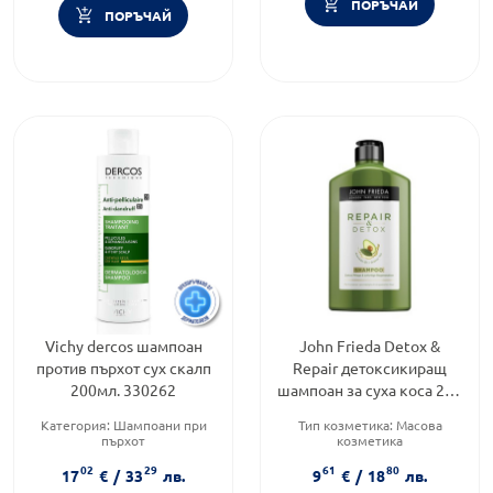
ПОРЪЧАЙ
ПОРЪЧАЙ
Vichy dercos шампоан
John Frieda Detox &
против пърхот сух скалп
Repair детоксикиращ
200мл. 330262
шампоан за суха коса 250
мл
Категория:
Шампоани при
Тип козметика:
Масова
пърхот
козметика
Тип козметика:
Тип коса:
Шампоан за суха и
02
29
61
80
Дермокозметика
увредена коса
17
€
/
33
лв.
9
€
/
18
лв.
Форма на продукта:
шампоан
Форма на продукта:
шампоан