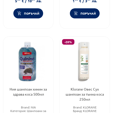
5
€
/
10
лв.
1
€
/
3
лв.
козметика
ПОРЪЧАЙ
ПОРЪЧАЙ
-20%
Ния шампоан хинин за
Klorane Овес Сух
здрава коса 500мл
шампоан за тъмна коса
250мл
Brand:
NIA
Brand:
KLORANE
Категория:
Шампоани за
Бранд:
KLORANE