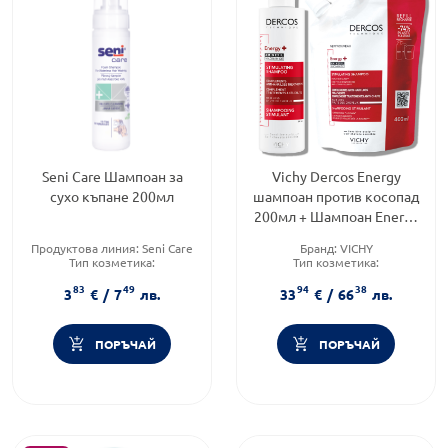
Seni Care Шампоан за
Vichy Dercos Energy
сухо къпане 200мл
шампоан против косопад
200мл + Шампоан Energy
еко пълнител 400мл
Продуктова линия:
Seni Care
Бранд:
VICHY
Тип козметика:
Тип козметика:
Дермокозметика
Дермокозметика
83
49
94
38
Форма на продукта:
шампоан
Тип коса:
Косопад
3
€
/
7
лв.
33
€
/
66
лв.
ПОРЪЧАЙ
ПОРЪЧАЙ