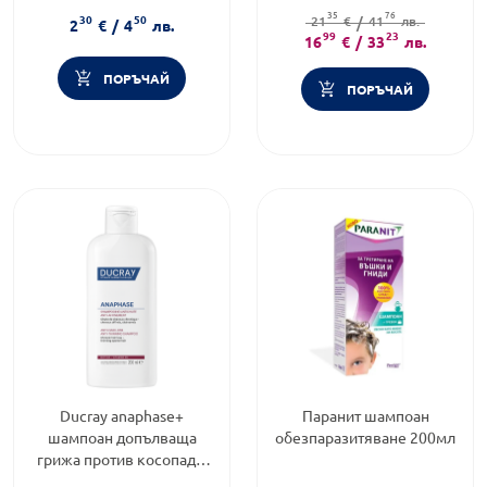
коса
Категория:
Шампоани за
35
76
30
50
Тип коса:
Косопад
21
€
коса
/
41
лв.
2
€
/
4
лв.
99
23
16
€
/
33
лв.
ПОРЪЧАЙ
ПОРЪЧАЙ
Ducray anaphase+
Паранит шампоан
шампоан допълваща
обезпаразитяване 200мл
грижа против косопад и
изтъняване 200мл