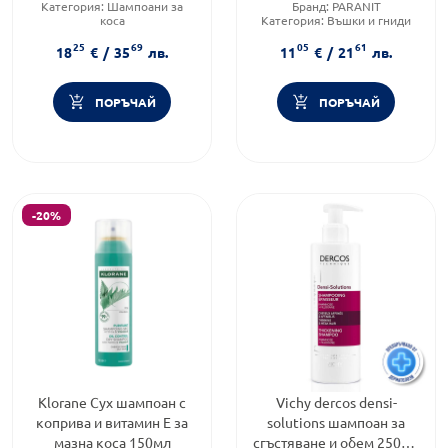
Категория:
Шампоани за
Бранд:
PARANIT
коса
Категория:
Въшки и гниди
Форма на продукта:
шампоан
Форма на продукта:
шампоан
25
69
05
61
Brand:
DUCRAY
18
€
/
35
лв.
11
€
/
21
лв.
ПОРЪЧАЙ
ПОРЪЧАЙ
-20%
Klorane Сух шампоан с
Vichy dercos densi-
коприва и витамин Е за
solutions шампоан за
мазна коса 150мл
сгъстяване и обем 250мл