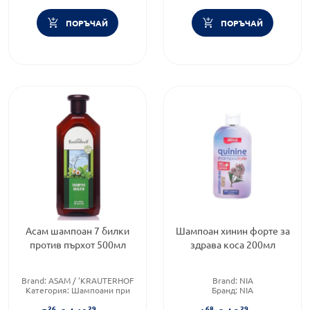
ПОРЪЧАЙ
ПОРЪЧАЙ
Асам шампоан 7 билки
Шампоан хинин форте за
против пърхот 500мл
здрава коса 200мл
Brand:
ASAM / 'KRAUTERHOF
Brand:
NIA
Категория:
Шампоани при
Бранд:
NIA
пърхот
Категория:
Шампоани за
26
29
68
29
Тип козметика:
Масова
коса