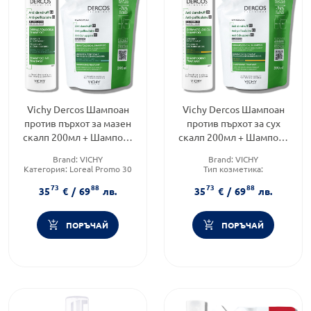
Vichy Dercos Шампоан
Vichy Dercos Шампоан
против пърхот за мазен
против пърхот за сух
скалп 200мл + Шампоан
скалп 200мл + Шампоан
за мазен скалп еко
за сух скалп еко
Brand:
VICHY
Brand:
VICHY
пълнител 390мл
пълнител 390мл
Категория:
Loreal Promo 30
Тип козметика:
Форма на продукта:
шампоан
Дермокозметика
73
88
73
88
Форма на продукта:
шампоан
35
€
/
69
лв.
35
€
/
69
лв.
ПОРЪЧАЙ
ПОРЪЧАЙ