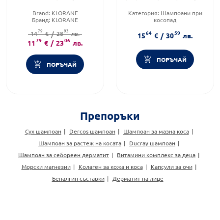
574358
Brand:
KLORANE
Категория:
Шампоани при
Бранд:
KLORANE
косопад
Тип коса:
Мазна коса
Продуктова линия:
DERCOS
79
93
64
59
14
€
/
28
лв.
Тип козметика:
15
€
/
30
лв.
79
06
Дермокозметика
11
€
/
23
лв.
ПОРЪЧАЙ
ПОРЪЧАЙ
Препоръки
Сух шампоан
Dercos шампоан
Шампоан за мазна коса
Шампоан за растеж на косата
Ducray шампоан
Шампоан за себореен дерматит
Витамини комплекс за деца
Морски магнезии
Колаген за кожа и коса
Капсули за очи
Беналгин съставки
Дерматит на лице