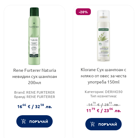
-20%
Klorane Сух шампоан с
Rene Furterer Naturia
мляко от овес за честа
невидим сух шампоан
употреба 150ml
200мл
Категория:
DERMO30
Brand:
RENE FURTERER
Тип козметика:
Бранд:
RENE FURTERER
Дермокозметика
Форма на продукта:
шампоан
79
93
Тип шампоан:
14
€
/
28
Сух шампоан
лв.
66
58
16
€
/
32
лв.
79
06
11
€
/
23
лв.
ПОРЪЧАЙ
ПОРЪЧАЙ