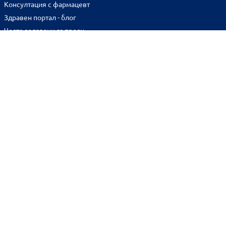
Консултация с фармацевт
Здравен портал - блог
Често задавани въпроси
ВРЪЗКИ
Изпълнителна агенция по лекарствата
Български фармацевтичен съюз
Българска асоциация на помощник-фармацевтите
Министерство на здравеопазването
Комисия за защита на потребителите
Абонирай се за нашия бюлетин и грабни
10% отстъпка
за
първата си поръчка!
BENU онлайн аптека е лицензирана от
Изпълнителна Агенция по Лекарствата.