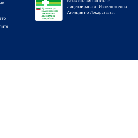
BENU онлайн аптека е
ик-
лицензирана от Изпълнителна
Агенция по Лекарствата.
ето
лите
физическите ни обекти и други наши платформи за продажба от