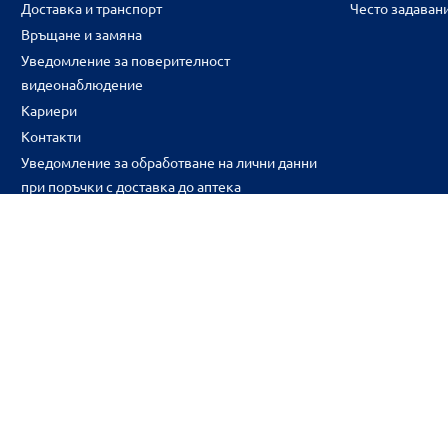
Доставка и транспорт
Често задаван
Връщане и замяна
Уведомление за поверителност
видеонаблюдение
Кариери
Контакти
Уведомление за обработване на лични данни
при поръчки с доставка до аптека
CH
CZ
EE
LT
LV
HU
NL
RS
SK
RO
IT
BE
IE
UK
NO
DE
Цените и промоциите на продуктите обявени в онлайн аптека 