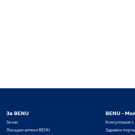
За BENU
BENU - Мо
За нас
Консултация с
Локации аптеки BENU
Здравен портал