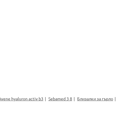
Avene hyaluron activ b3
Sebamed 3 8
Близалки за гърло