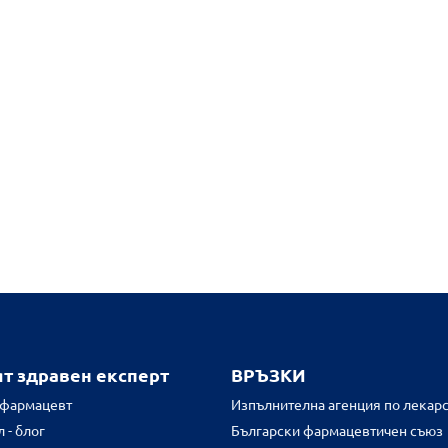
ят здравен експерт
ВРЪЗКИ
 фармацевт
Изпълнителна агенция по лекарс
 - блог
Български фармацевтичен съюз