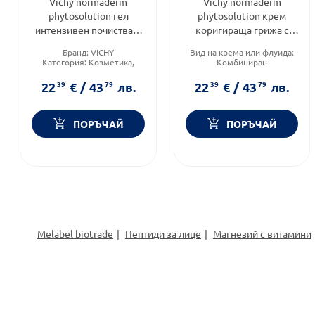
Vichy normaderm
Vichy normaderm
phytosolution гел
phytosolution крем
интензивен почистващ
коригираща грижа с
400мл. 663083
двойно действие 50мл.
Бранд:
VICHY
Вид на крема или флуида:
660617
Категория:
Козметика,
Комбиниран
красота и лична хигиена
Категория:
Козметика,
Тип козметика:
красота и лична хигиена
22
39
€
/
43
79
лв.
22
39
€
/
43
79
лв.
Дермокозметика
Форма на продукта:
крем
ПОРЪЧАЙ
ПОРЪЧАЙ
Melabel biotrade
Пептиди за лице
Магнезий с витамини