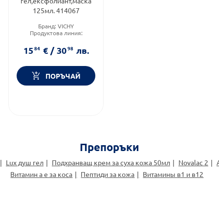
гел,ексфолиант,маска
125мл. 414067
Бранд:
VICHY
Продуктова линия:
NORMADERM
Тип козметика:
15
84
€
/
30
98
лв.
Дермокозметика
ПОРЪЧАЙ
Препоръки
Lux душ гел
Подхранващ крем за суха кожа 50мл
Novalac 2
Витамин а е за коса
Пептиди за кожа
Витамины в1 и в12