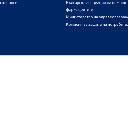
и въпроси
Българска асоциация на помощн
фармацевтите
Министерство на здравеопазван
Комисия за защита на потребите
FR
benu.bg важат само за нея и могат да се различават от цените във 
разстояние.