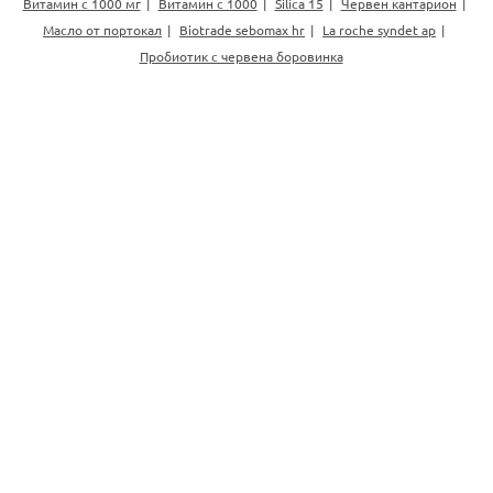
Витамин с 1000 мг
Витамин с 1000
Silica 15
Червен кантарион
Масло от портокал
Biotrade sebomax hr
La roche syndet ap
Пробиотик с червена боровинка