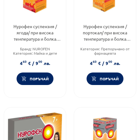
Нурофен суспензия /
Нурофен суспензия /
ягода/ при висока
портокал/ при висока
температура и болка
температура и болка
100мг/5мл 100мл
100мг/5мл 100мл
Бранд:
NUROFEN
Категория:
Препоръчано от
Категория:
Майка и дете
фармацевта
Форма на продукта:
сироп
Предназначено за:
деца
60
00
60
00
Продуктова линия:
KIDS
4
€
/
9
лв.
4
€
/
9
лв.
ПОРЪЧАЙ
ПОРЪЧАЙ