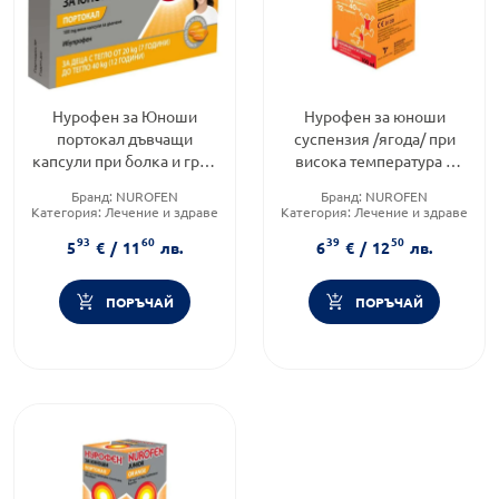
Нурофен за Юноши
Нурофен за юноши
портокал дъвчащи
суспензия /ягода/ при
капсули при болка и грип
висока температура и
100мг х12
болка 40мг/мл 100мл
Бранд:
NUROFEN
Бранд:
NUROFEN
Категория:
Лечение и здраве
Категория:
Лечение и здраве
Форма на продукта:
таблетки
Форма на продукта:
сироп
93
60
39
50
5
€
/
11
лв.
6
€
/
12
лв.
ПОРЪЧАЙ
ПОРЪЧАЙ