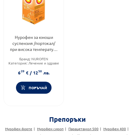
Нурофен за юноши
суспензия /портокал/
при висока температура
и болка 200мг/5мл 100мл
Бранд:
NUROFEN
Категория:
Лечение и здраве
Форма на продукта:
сироп
39
50
6
€
/
12
лв.
ПОРЪЧАЙ
Препоръки
Нурофен форте
Нурофен сироп
Парацетамол 500
Нурофен 400