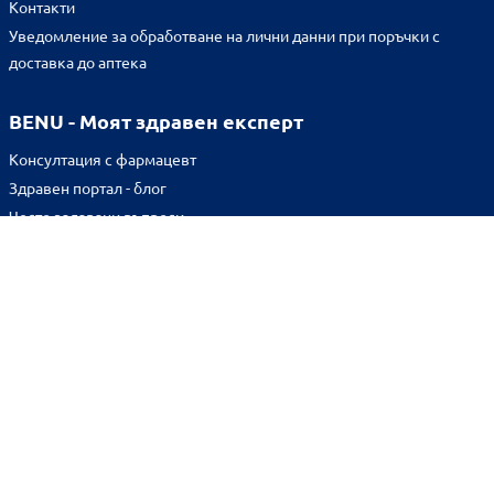
Контакти
Уведомление за обработване на лични данни при поръчки с
доставка до аптека
BENU - Моят здравен експерт
Консултация с фармацевт
Здравен портал - блог
Често задавани въпроси
ВРЪЗКИ
Изпълнителна агенция по лекарствата
Български фармацевтичен съюз
Българска асоциация на помощник-фармацевтите
Министерство на здравеопазването
Комисия за защита на потребителите
Абонирай се за нашия бюлетин и грабни
10% отстъпка
за