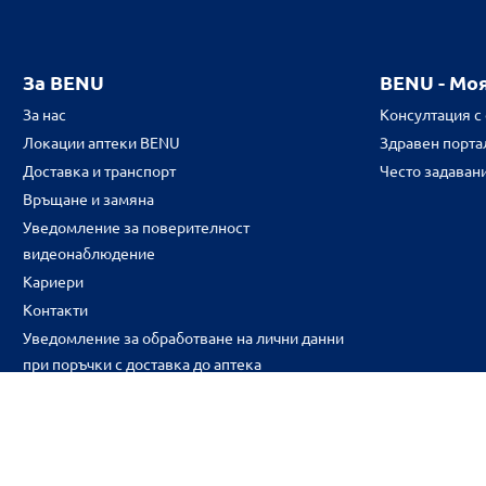
За BENU
BENU - Мо
За нас
Консултация с
Локации аптеки BENU
Здравен портал
Доставка и транспорт
Често задаван
Връщане и замяна
Уведомление за поверителност
видеонаблюдение
Кариери
Контакти
Уведомление за обработване на лични данни
при поръчки с доставка до аптека
CH
CZ
EE
LT
LV
HU
NL
RS
SK
RO
IT
BE
IE
UK
NO
DE