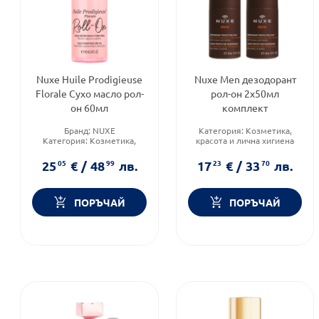
Nuxe Huile Prodigieuse
Nuxe Men дезодорант
Florale Сухо масло рол-
рол-он 2х50мл
он 60мл
комплект
Бранд:
NUXE
Категория:
Козметика,
Категория:
Козметика,
красота и лична хигиена
красота и лична хигиена
Тип козметика:
Натурална
Продуктова линия:
HUILE
козметика
25
05
€
/
48
99
лв.
17
23
€
/
33
70
лв.
PRODIGEUSE
Форма на продукта:
комплект
ПОРЪЧАЙ
ПОРЪЧАЙ