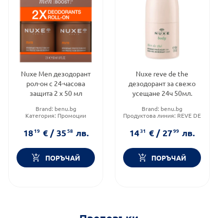
Nuxe Men дезодорант
Nuxe reve de the
рол-он с 24-часова
дезодорант за свежо
защита 2 х 50 мл
усещане 24ч 50мл.
Brand:
benu.bg
Brand:
benu.bg
Категория:
Промоции
Продуктова линия:
REVE DE
THE
Форма на продукта:
рол-он
18
19
€
/
35
58
лв.
14
31
€
/
27
99
лв.
ПОРЪЧАЙ
ПОРЪЧАЙ