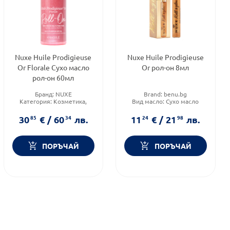
Nuxe Huile Prodigieuse
Nuxe Huile Prodigieuse
Or Florale Сухо масло
Or рол-он 8мл
рол-он 60мл
Бранд:
NUXE
Brand:
benu.bg
Категория:
Козметика,
Вид масло:
Сухо масло
красота и лична хигиена
Форма на продукта:
сухо
Продуктова линия:
HUILE
масло
30
85
€
/
60
34
лв.
11
24
€
/
21
98
лв.
PRODIGEUSE
ПОРЪЧАЙ
ПОРЪЧАЙ