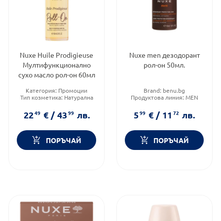
Nuxe Huile Prodigieuse
Nuxe men дезодорант
Мултифункционално
рол-он 50мл.
сухо масло рол-он 60мл
Категория:
Промоции
Brand:
benu.bg
Тип козметика:
Натурална
Продуктова линия:
MEN
козметика
Форма на продукта:
рол-он
Форма на продукта:
сухо
22
49
€
/
43
99
лв.
5
99
€
/
11
72
лв.
масло
ПОРЪЧАЙ
ПОРЪЧАЙ