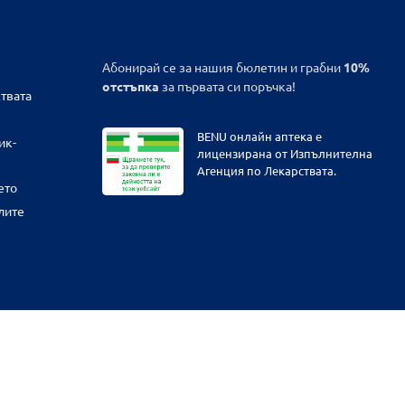
Абонирай се за нашия бюлетин и грабни
10%
отстъпка
за първата си поръчка!
твата
BENU онлайн аптека е
ик-
лицензирана от Изпълнителна
Агенция по Лекарствата.
ето
лите