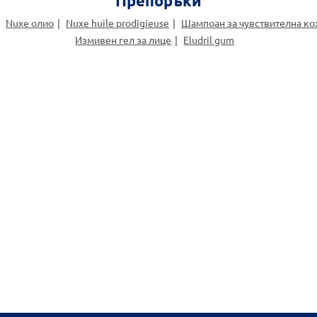
Препоръки
Nuxe олио
Nuxe huile prodigieuse
Шампоан за чувствителна к
Измивен гел за лице
Eludril gum