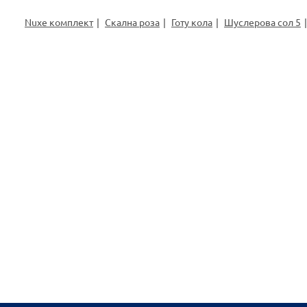
Nuxe комплект
Скална роза
Готу кола
Шуслерова сол 5