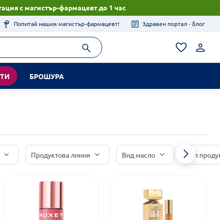
ация с магистър-фармацевт до 1 час
Попитай нашия магистър-фармацевт!
Здравен портал - блог
КТИ
БРОШУРА
Продуктова линия
Вид масло
Тип проду