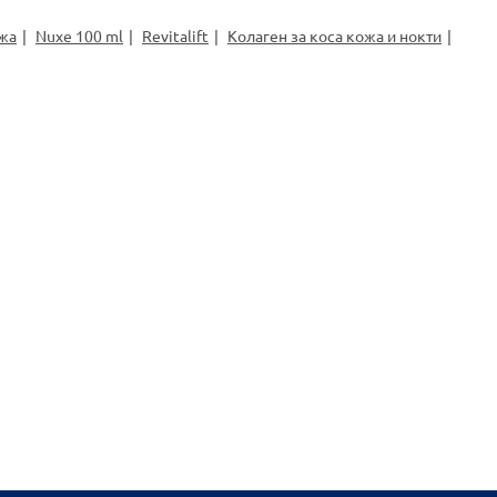
ожа
Nuxe 100 ml
Revitalift
Колаген за коса кожа и нокти