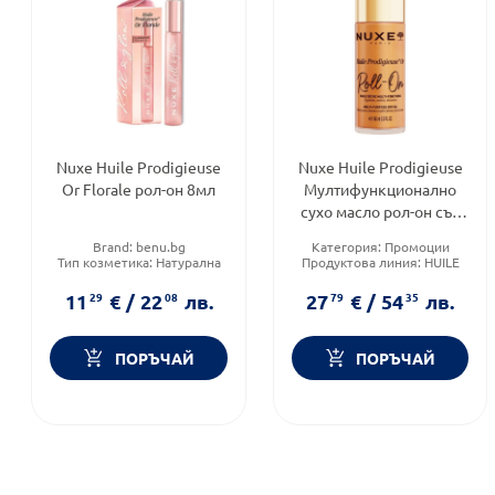
Nuxe Huile Prodigieuse
Nuxe Huile Prodigieuse
Or Florale рол-он 8мл
Мултифункционално
сухо масло рол-он със
златни частици 60мл
Brand:
benu.bg
Категория:
Промоции
Тип козметика:
Натурална
Продуктова линия:
HUILE
козметика
PRODIGEUSE
Форма на продукта:
сухо
Тип козметика:
Натурална
11
29
€
/
22
08
лв.
27
79
€
/
54
35
лв.
масло
козметика
ПОРЪЧАЙ
ПОРЪЧАЙ