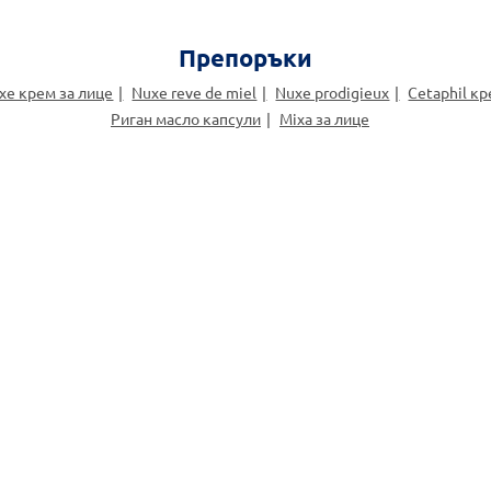
Препоръки
xe крем за лице
Nuxe reve de miel
Nuxe prodigieux
Cetaphil к
Риган масло капсули
Mixa за лице