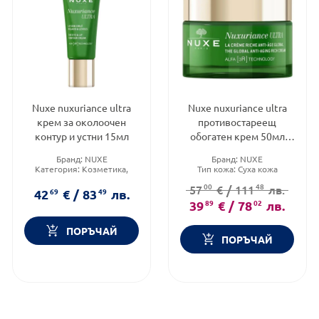
Nuxe nuxuriance ultra
Nuxe nuxuriance ultra
крем за околоочен
противостареещ
контур и устни 15мл
обогатен крем 50мл
Годен до: 31.1.2027 г.
Бранд:
NUXE
Бранд:
NUXE
Категория:
Козметика,
Тип кожа:
Суха кожа
красота и лична хигиена
Форма на продукта:
крем
00
48
57
€
/
111
лв.
Продуктова линия:
42
69
€
/
83
49
лв.
NUXURIANCE ULTRA
39
89
€
/
78
02
лв.
ПОРЪЧАЙ
ПОРЪЧАЙ