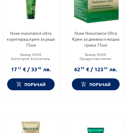
Nuxe nuxuriance ultra
Nuxe Nuxuriance Ultra
коригиращ крем за ръце
Крем за дневна и нощна
75мл
грижа 75мл
Бранд:
NUXE
Бранд:
NUXE
Категория:
Козметика,
Продуктова линия:
красота и лична хигиена
NUXURIANCE ULTRA
Форма на продукта:
крем
Тип кожа:
Всеки тип кожа
17
12
€
/
33
48
лв.
62
99
€
/
123
20
лв.
ПОРЪЧАЙ
ПОРЪЧАЙ