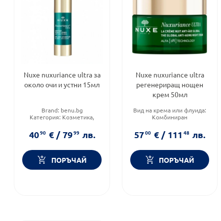
Nuxe nuxuriance ultra за
Nuxe nuxuriance ultra
около очи и устни 15мл
регенериращ нощен
крем 50мл
Brand:
benu.bg
Вид на крема или флуида:
Категория:
Козметика,
Комбиниран
красота и лична хигиена
Продуктова линия:
Продуктова линия:
NUXURIANCE ULTRA
40
90
€
/
79
99
лв.
57
00
€
/
111
48
лв.
NUXURIANCE ULTRA
Функционалност:
Антиейдж
ПОРЪЧАЙ
ПОРЪЧАЙ