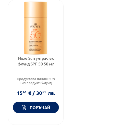
Nuxe Sun ултра-лек
флуид SPF 50 50 мл
Продуктова линия:
SUN
Тип продукт:
Флуид
Форма на продукта:
флуид
15
65
€
/
30
61
лв.
ПОРЪЧАЙ