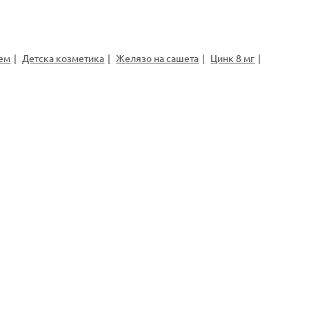
рем
Детска козметика
Желязо на сашета
Цинк 8 мг