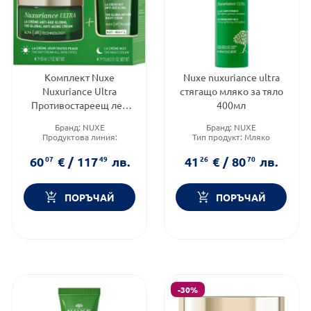
Комплект Nuxe
Nuxe nuxuriance ultra
Nuxuriance Ultra
стягащо мляко за тяло
Противостареещ лек
400мл
крем 50мл +
Бранд:
NUXE
Бранд:
NUXE
Противостареещ нощен
Продуктова линия:
Тип продукт:
Мляко
крем 15мл
NUXURIANCE ULTRA
Функционалност:
Антиейдж
Тип кожа:
Суха кожа
60
07
€
/
117
49
лв.
41
26
€
/
80
70
лв.
ПОРЪЧАЙ
ПОРЪЧАЙ
-30%