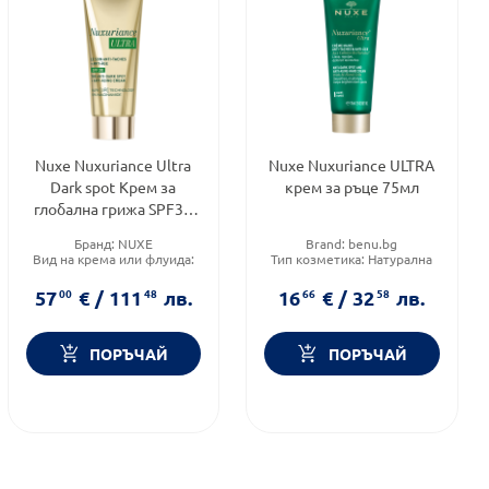
Nuxe Nuxuriance Ultra
Nuxe Nuxuriance ULTRA
Dark spot Крем за
крем за ръце 75мл
глобална грижа SPF30
50мл
Бранд:
NUXE
Brand:
benu.bg
Вид на крема или флуида:
Тип козметика:
Натурална
Комбиниран
козметика
Категория:
Козметика,
Форма на продукта:
крем
57
00
€
/
111
48
лв.
16
66
€
/
32
58
лв.
красота и лична хигиена
ПОРЪЧАЙ
ПОРЪЧАЙ