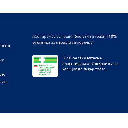
Абонирай се за нашия бюлетин и грабни
10%
отстъпка
за първата си поръчка!
твата
BENU онлайн аптека е
ик-
лицензирана от Изпълнителна
Агенция по Лекарствата.
ето
лите