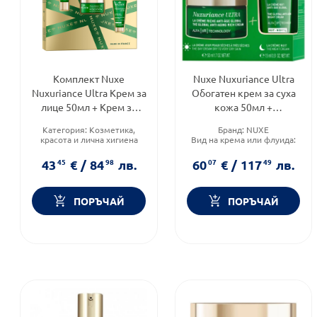
Комплект Nuxe
Nuxe Nuxuriance Ultra
Nuxuriance Ultra Крем за
Oбогатен крем за суха
лице 50мл + Крем за
кожа 50мл +
очен контур 15мл +
Противостареещ нощен
Категория:
Козметика,
Бранд:
NUXE
Нощен крем 15мл
крем 15мл
красота и лична хигиена
Вид на крема или флуида:
Продуктова линия:
Комбиниран
NUXURIANCE ULTRA
Продуктова линия:
43
45
€
/
84
98
лв.
60
07
€
/
117
49
лв.
Форма на продукта:
NUXURIANCE ULTRA
комплект
ПОРЪЧАЙ
ПОРЪЧАЙ