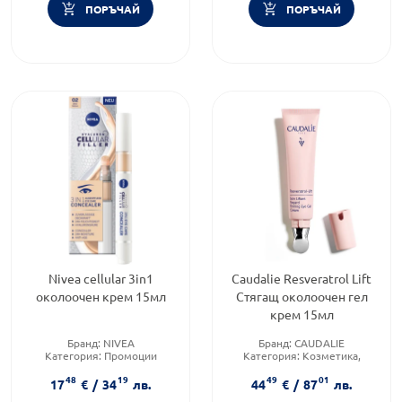
ПОРЪЧАЙ
ПОРЪЧАЙ
Nivea cellular 3in1
Caudalie Resveratrol Lift
околоочен крем 15мл
Стягащ околоочен гел
крем 15мл
Бранд:
NIVEA
Бранд:
CAUDALIE
Категория:
Промоции
Категория:
Козметика,
Форма на продукта:
крем
красота и лична хигиена
48
19
49
01
Продуктова линия:
17
€
/
34
лв.
44
€
/
87
лв.
RESVERATROL LIFT