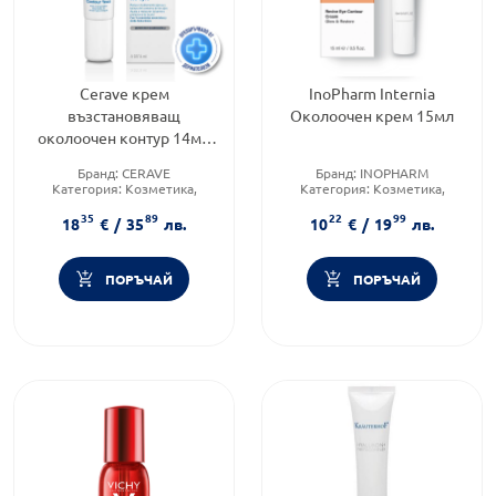
Cerave крем
InoPharm Internia
възстановяващ
Околоочен крем 15мл
околоочен контур 14мл
597272
Бранд:
CERAVE
Бранд:
INOPHARM
Категория:
Козметика,
Категория:
Козметика,
красота и лична хигиена
красота и лична хигиена
35
89
22
99
Форма на продукта:
Форма на продукта:
18
€
/
35
лв.
10
€
/
19
лв.
околоочен крем
околоочен крем
ПОРЪЧАЙ
ПОРЪЧАЙ