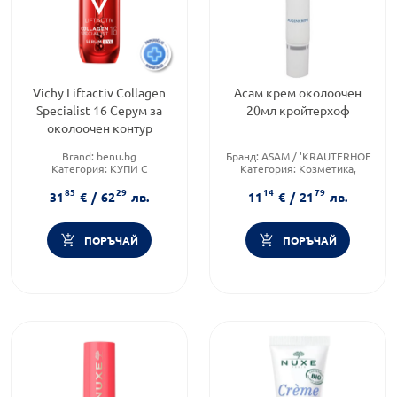
Vichy Liftactiv Collagen
Асам крем околоочен
Specialist 16 Серум за
20мл кройтерхоф
околоочен контур
Brand:
benu.bg
Бранд:
ASAM / 'KRAUTERHOF
Категория:
КУПИ С
Категория:
Козметика,
ПОДАРЪК
красота и лична хигиена
85
29
14
79
Форма на продукта:
крем
31
€
/
62
лв.
11
€
/
21
лв.
ПОРЪЧАЙ
ПОРЪЧАЙ