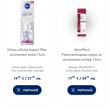
Nivea cellular expert filler
skineffect
околоочен крем 15мл
Ревитализиращ серум за
околоочен контур 15мл
Категория:
Промоции
Бранд:
SKINEFFECT
Тип козметика:
Масова
Категория:
Козметика,
козметика
красота и лична хигиена
00
38
89
99
Форма на продукта:
крем
Форма на продукта:
серум
14
€
/
27
лв.
17
€
/
34
лв.
ПОРЪЧАЙ
ПОРЪЧАЙ