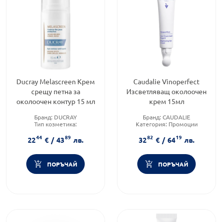
Ducray Melascreen Крем
Caudalie Vinoperfect
срещу петна за
Изсветляващ околоочен
околоочен контур 15 мл
крем 15мл
Бранд:
DUCRAY
Бранд:
CAUDALIE
Тип козметика:
Категория:
Промоции
Дермокозметика
Продуктова линия:
44
89
82
19
Форма на продукта:
крем
VINOPERFECT
22
€
/
43
лв.
32
€
/
64
лв.
ПОРЪЧАЙ
ПОРЪЧАЙ