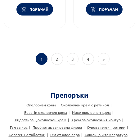
ПОРЪЧАЙ
ПОРЪЧАЙ
1
2
3
4
>
Препоръки
Околоочен крем
Околоочен крем с ретинол
Eucerin околоочен крем
Nuxe околоочен крем
Хидратиращ околоочен крем
Крем за околоочния контур
Гел за нос
Пробиотик за чревна флора
Суроватъчен протеин
Колаген на таблетки
Гел от алое вера
Кашлица и температура