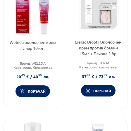
Lierac Diopti Околоочен
Weleda околоочен крем
крем против бръчки
с нар 10мл
15мл + Пачове 2 бр.
Бранд:
LIERAC
Бранд:
WELEDA
Категория:
Козметика,
Категория:
Кремове за
красота и лична хигиена
околоочната зона
83
99
Форма на продукта:
65
39
Тип козметика:
Натурална
37
€
/
73
лв.
20
€
/
40
лв.
комплект
козметика
ПОРЪЧАЙ
ПОРЪЧАЙ