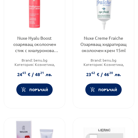
Nuxe Hyalu Boost
Nuxe Creme Fraiche
озаряващ околоочен
Озаряващ хидратиращ
стик с хиалуронова
околоочен крем 15ml
киселина и кофеин 8.5 г
Brand:
benu.bg
Brand:
benu.bg
Категория:
Козметика,
Категория:
Козметика,
красота и лична хигиена
красота и лична хигиена
65
21
62
20
Тип козметика:
Натурална
24
€
/
48
лв.
23
€
/
46
лв.
козметика
ПОРЪЧАЙ
ПОРЪЧАЙ