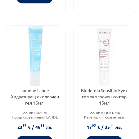
Lumene Lahde
Bioderma Sensibio Eye+
Хидратиращ околоочен
гел околоочен контур
гел 15мл.
15мл
Бранд:
LUMENE
Бранд:
BIODERMA
Продуктова линия:
LAHDE
Категория:
Козметика,
Форма на продукта:
ликуид
красота и лична хигиена
97
88
95
11
Продуктова линия:
SENSIBIO
23
€
/
46
лв.
17
€
/
35
лв.