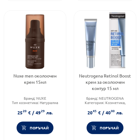
Nuxe men околоочен
Neutrogena Retinol Boost
крем 15мл
крем за околоочен
контур 15 мл
Бранд:
NUXE
Бранд:
NEUTROGENA
Тип козметика:
Натурална
Категория:
Козметика,
козметика
красота и лична хигиена
20
29
45
00
Форма на продукта:
крем
Тип козметика:
25
€
/
49
лв.
20
€
/
40
лв.
Дермокозметика
ПОРЪЧАЙ
ПОРЪЧАЙ