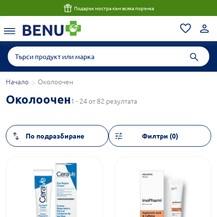
Подарък мостра към всяка поръчка
Начало
Околоочен
Околоочен
1 - 24 от 82 резултата
Филтри (0)