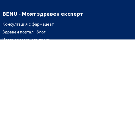
BENU - Моят здравен експерт
Консултация с фармацевт
Здравен портал - блог
Често задавани въпроси
ВРЪЗКИ
Изпълнителна агенция по лекарствата
Български фармацевтичен съюз
Българска асоциация на помощник-фармацевтите
Министерство на здравеопазването
Комисия за защита на потребителите
Абонирай се за нашия бюлетин и грабни
10% отстъпка
за
първата си поръчка!
BENU онлайн аптека е лицензирана от