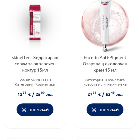
skineffect Хидратиращ
Eucerin Anti-Pigment
серум за околоочен
Озаряващ околоочен
контур 15мл
крем 15 мл
Бранд:
SKINEFFECT
Категория:
Козметика,
Категория:
Козметика,
красота и лична хигиена
красота и лична хигиена
Тип козметика:
78
00
35
49
Форма на продукта:
серум
Дермокозметика
12
€
/
25
лв.
27
€
/
53
лв.
Форма на продукта:
крем
ПОРЪЧАЙ
ПОРЪЧАЙ