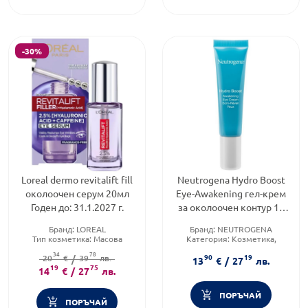
-30%
Loreal dermo revitalift fill
Neutrogena Hydro Boost
околоочен серум 20мл
Еye-Аwakening гел-крем
Годен до: 31.1.2027 г.
за околоочен контур 15
мл
Бранд:
LOREAL
Бранд:
NEUTROGENA
Тип козметика:
Масова
Категория:
Козметика,
козметика
красота и лична хигиена
34
78
90
19
Форма на продукта:
20
€
/
39
лв.
серум
Тип козметика:
13
€
/
27
лв.
19
75
Дермокозметика
14
€
/
27
лв.
ПОРЪЧАЙ
ПОРЪЧАЙ