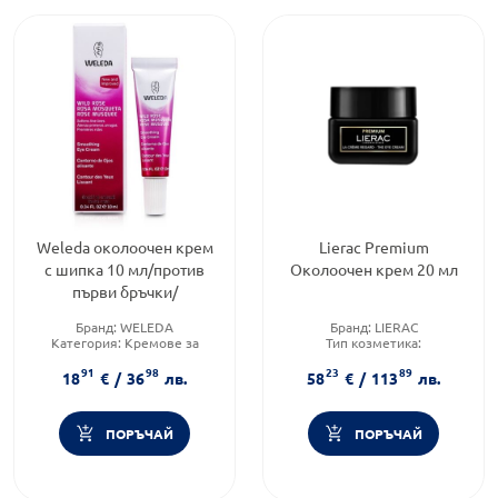
Weleda околоочен крем
Lierac Premium
с шипка 10 мл/против
Околоочен крем 20 мл
първи бръчки/
Бранд:
WELEDA
Бранд:
LIERAC
Категория:
Кремове за
Тип козметика:
околоочната зона
Дермокозметика
91
98
23
89
Тип козметика:
Натурална
Форма на продукта:
крем
18
€
/
36
лв.
58
€
/
113
лв.
козметика
ПОРЪЧАЙ
ПОРЪЧАЙ