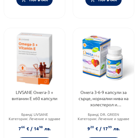
LIVSANE Омега-3 +
Омега 3-6-9 капсули за
витамин Е х60 капсули
сърце, нормални нива на
холестерол и
триглицериди 1000мг х30
Бранд:
LIVSANE
Бранд:
DR. GREEN
Dr.Green
Категория:
Лечение и здраве
Категория:
Лечение и здраве
Форма на продукта:
капсули
Форма на продукта:
капсули
66
98
20
99
7
€
/
14
лв.
9
€
/
17
лв.