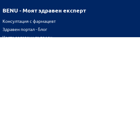
BENU - Моят здравен експерт
Консултация с фармацевт
Здравен портал - блог
Често задавани въпроси
ВРЪЗКИ
Изпълнителна агенция по лекарствата
Български фармацевтичен съюз
Българска асоциация на помощник-фармацевтите
Министерство на здравеопазването
Комисия за защита на потребителите
Абонирай се за нашия бюлетин и грабни
10% отстъпка
за
първата си поръчка!
BENU онлайн аптека е лицензирана от