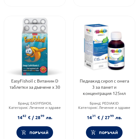
EasyFishoil с Витамин D
Педиакид сироп с омега
таблетки за дъвчене х 30
3 за памет и
концентрация 125мл
Бранд:
EASYFISHOIL
Бранд:
PEDIAKID
Категория:
Лечение и здраве
Категория:
Лечение и здраве
Форма на продукта:
Форма на продукта:
сироп
82
99
31
99
желирани таблетки
14
€
/
28
лв.
14
€
/
27
лв.
ПОРЪЧАЙ
ПОРЪЧАЙ