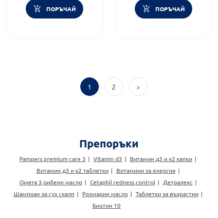
ПОРЪЧАЙ
ПОРЪЧАЙ
1
2
>
Препоръки
Pampers premium care 3
Vitamin d3
Витамин д3 и к2 капки
Витамин д3 и к2 таблетки
Витамини за енергия
Омега 3 рибено масло
Cetaphil redness control
Детралекс
Шампоан за сух скалп
Розмарин масло
Таблетки за възрастни
Биотин 10