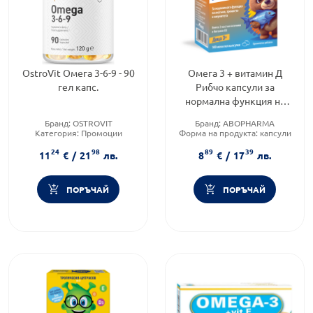
OstroVit Омега 3-6-9 - 90
Омега 3 + витамин Д
гел капс.
Рибчо капсули за
нормална функция на
имунна система х100
Бранд:
OSTROVIT
Бранд:
ABOPHARMA
Abopharma
Категория:
Промоции
Форма на продукта:
капсули
Форма на продукта:
капсули
24
98
89
39
11
€
/
21
лв.
8
€
/
17
лв.
ПОРЪЧАЙ
ПОРЪЧАЙ