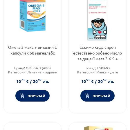
Омега 3 макс + витамин Е
Ескимо кидс сироп
капсули х 60 магналабс
естествено рибено масло
за деца Омега 3-6-9 +
Витамини
Бранд:
OMEGA 3 (A8G)
Бранд:
ESKIMO
Категория:
Лечение и здраве
Категория:
Майка и дете
Форма на продукта:
капсули
Форма на продукта:
сироп
73
99
53
59
10
€
/
20
лв.
10
€
/
20
лв.
ПОРЪЧАЙ
ПОРЪЧАЙ