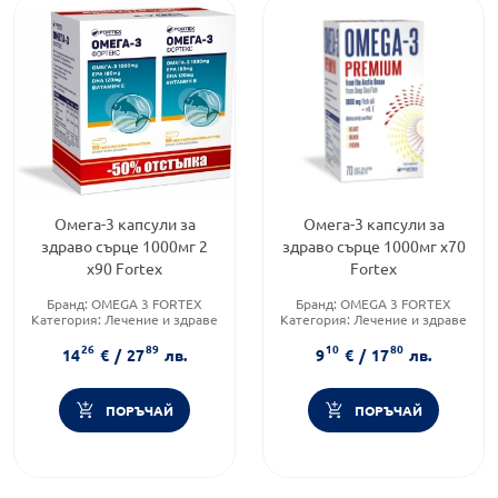
Омега-3 капсули за
Омега-3 капсули за
здраво сърце 1000мг 2
здраво сърце 1000мг х70
х90 Fortex
Fortex
Бранд:
OMEGA 3 FORTEX
Бранд:
OMEGA 3 FORTEX
Категория:
Лечение и здраве
Категория:
Лечение и здраве
Форма на продукта:
капсули
Форма на продукта:
капсули
26
89
10
80
14
€
/
27
лв.
9
€
/
17
лв.
ПОРЪЧАЙ
ПОРЪЧАЙ