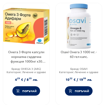
Омега 3 Форте капсули
Osavi Омега 3 1000 мг. -
нормална сърдечна
60 гел капс.
функция 1000мг х30
Adipharm
Бранд:
OMEGA 3 (A8G)
Бранд:
OSAVI
Категория:
Лечение и здраве
Категория:
Лечение и здраве
Продуктова линия:
FORTE
Форма на продукта:
капсули
29
39
22
99
4
€
/
8
лв.
10
€
/
19
лв.
ПОРЪЧАЙ
ПОРЪЧАЙ