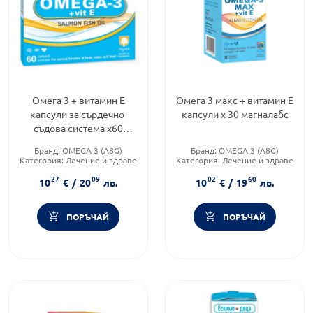
Омега 3 + витамин Е
Омега 3 макс + витамин Е
капсули за сърдечно-
капсули х 30 магналабс
съдова система х60
Magnalabs
Бранд:
OMEGA 3 (A8G)
Бранд:
OMEGA 3 (A8G)
Категория:
Лечение и здраве
Категория:
Лечение и здраве
Форма на продукта:
капсули
Форма на продукта:
капсули
27
09
02
60
10
€
/
20
лв.
10
€
/
19
лв.
ПОРЪЧАЙ
ПОРЪЧАЙ