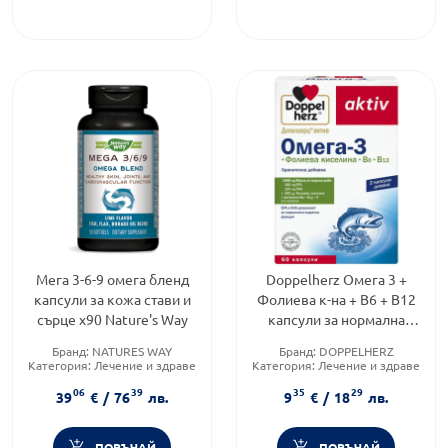
Мега 3-6-9 омега бленд
Doppelherz Омега 3 +
капсули за кожа стави и
Фолиева к-на + B6 + B12
сърце х90 Nature's Way
капсули за нормална
сърдечна функция х60
Бранд:
NATURES WAY
Бранд:
DOPPELHERZ
Категория:
Лечение и здраве
Категория:
Лечение и здраве
Форма на продукта:
капсули
Форма на продукта:
капсули
06
39
35
29
39
€
/
76
лв.
9
€
/
18
лв.
ПОРЪЧАЙ
ПОРЪЧАЙ