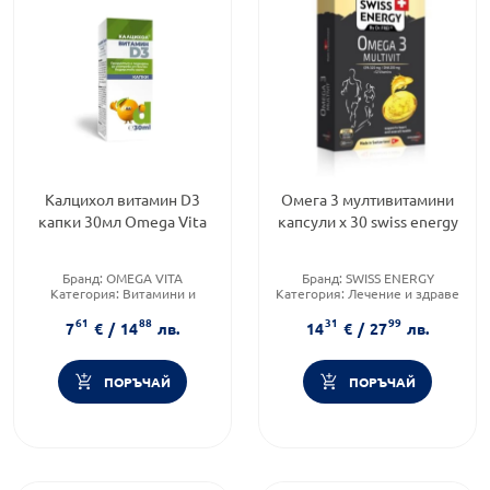
Калцихол витамин D3
Омега 3 мултивитамини
капки 30мл Omega Vita
капсули х 30 swiss energy
Бранд:
OMEGA VITA
Бранд:
SWISS ENERGY
Категория:
Витамини и
Категория:
Лечение и здраве
минерали
Форма на продукта:
капсули
61
88
31
99
Форма на продукта:
капки
7
€
/
14
лв.
14
€
/
27
лв.
ПОРЪЧАЙ
ПОРЪЧАЙ