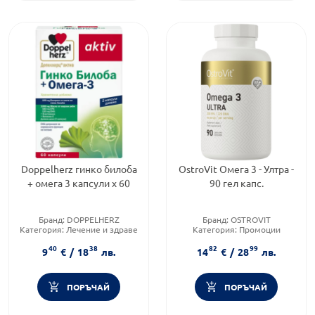
Doppelherz гинко билоба
OstroVit Омега 3 - Ултра -
+ омега 3 капсули х 60
90 гел капс.
Бранд:
DOPPELHERZ
Бранд:
OSTROVIT
Категория:
Лечение и здраве
Категория:
Промоции
Форма на продукта:
капсули
Форма на продукта:
капсули
40
38
82
99
9
€
/
18
лв.
14
€
/
28
лв.
ПОРЪЧАЙ
ПОРЪЧАЙ