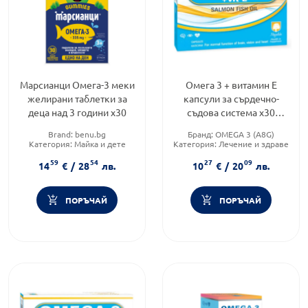
Марсианци Омега-3 меки
Омега 3 + витамин Е
желирани таблетки за
капсули за сърдечно-
деца над 3 години х30
съдова система х30
Magnalabs
Brand:
benu.bg
Бранд:
OMEGA 3 (A8G)
Категория:
Майка и дете
Категория:
Лечение и здраве
Форма на продукта:
капсули
59
54
27
09
14
€
/
28
лв.
10
€
/
20
лв.
ПОРЪЧАЙ
ПОРЪЧАЙ