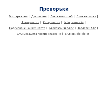
Препоръки
Волтарен гел
Диклак гел
Пантенол спрей
Алое вера гел
Алмирал гел
Хепарин гел
Isdin germisdin
Подсилване на имунитета
Глюкозамин плюс
Таблетки б12
Слънцезащита против стареене
Билкови бонбони