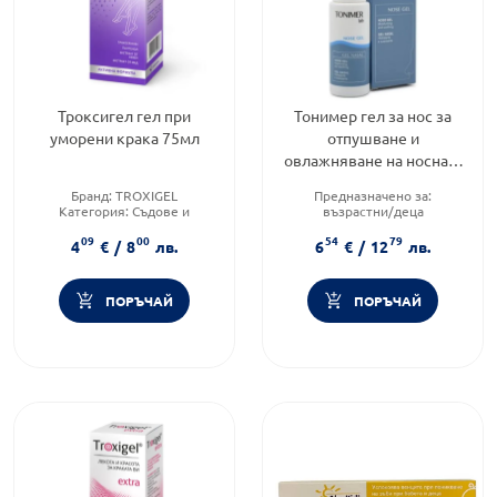
Троксигел гел при
Тонимер гел за нос за
уморени крака 75мл
отпушване и
овлажняване на носната
кухина 20мл
Бранд:
TROXIGEL
Предназначено за:
Категория:
Съдове и
възрастни/деца
кръвообращение
Приложение:
назално
09
00
54
79
Приложение:
дермално
Форма на продукта:
гел
4
€
/
8
лв.
6
€
/
12
лв.
ПОРЪЧАЙ
ПОРЪЧАЙ