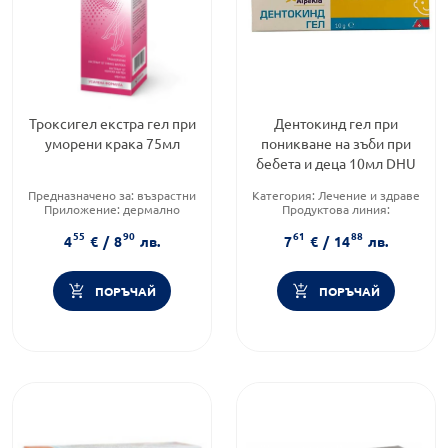
Троксигел екстра гел при
Дентокинд гел при
уморени крака 75мл
поникване на зъби при
бебета и деца 10мл DHU
Предназначено за:
възрастни
Категория:
Лечение и здраве
Приложение:
дермално
Продуктова линия:
Форма на продукта:
гел
DENTOKIND
55
90
61
88
Форма на продукта:
гел
4
€
/
8
лв.
7
€
/
14
лв.
ПОРЪЧАЙ
ПОРЪЧАЙ