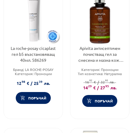
La roche-posay cicaplast
Apivita антисептичен
гел b5 възстановяващ
почистващ гел за
40мл. 586269
смесена и мазна кожа
200ml
Бранд:
LA ROCHE-POSAY
Категория:
Промоции
Категория:
Промоции
Тип козметика:
Натурална
Продуктова линия:
козметика
82
90
98
39
CICAPLAST
Форма на продукта:
16
€
/
32
лв.
гел
12
€
/
25
лв.
29
95
14
€
/
27
лв.
ПОРЪЧАЙ
ПОРЪЧАЙ