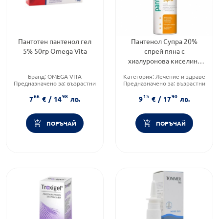
Пантотен пантенол гел
Пантенол Супра 20%
5% 50гр Omega Vita
спрей пяна с
хиалуронова киселина
150мл
Бранд:
OMEGA VITA
Категория:
Лечение и здраве
Предназначено за:
възрастни
Предназначено за:
възрастни
Приложение:
дермално
Форма на продукта:
спрей
66
98
15
90
7
€
/
14
лв.
9
€
/
17
лв.
ПОРЪЧАЙ
ПОРЪЧАЙ