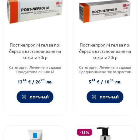
Пост непрол М гел за по-
Пост непрол М гел за по-
бързо възстановяване на
бързо възстановяване на
кожата 50гр
кожата 20гр
Категория:
Лечение и здраве
Категория:
Лечение и здраве
Продуктова линия:
M
Предназначено за:
възрастни
Форма на продукта:
гел
Форма на продукта:
гел
44
29
41
58
13
€
/
26
лв.
5
€
/
10
лв.
ПОРЪЧАЙ
ПОРЪЧАЙ
-15%