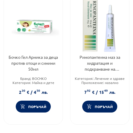
Бочко Гел Арника за деца
Ринопантеина маз за
против отоци и синини
хидратация и
50мл
подхранване на
назалната лигавица 10гр
Бранд:
BOCHKO
Категория:
Лечение и здраве
Категория:
Майка и дете
Приложение:
назално
Форма на продукта:
гел
Форма на продукта:
гел
30
50
92
49
2
€
/
4
лв.
7
€
/
15
лв.
ПОРЪЧАЙ
ПОРЪЧАЙ