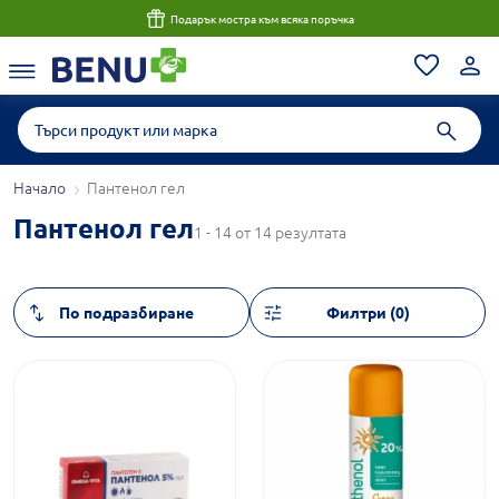
Подарък мостра към всяка поръчка
Начало
Пантенол гел
Пантенол гел
1 - 14 от 14 резултата
Филтри (0)