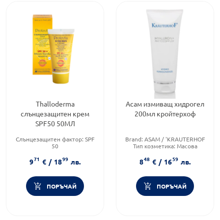
Thalloderma
Асам измиващ хидрогел
слънцезащитен крем
200мл кройтерхоф
SPF50 50МЛ
Слънцезащитен фактор:
SPF
Brand:
ASAM / 'KRAUTERHOF
50
Тип козметика:
Масова
Тип козметика:
Масова
козметика
71
99
48
59
козметика
Форма на продукта:
гел
9
€
/
18
лв.
8
€
/
16
лв.
Тип продукт:
Крем
ПОРЪЧАЙ
ПОРЪЧАЙ