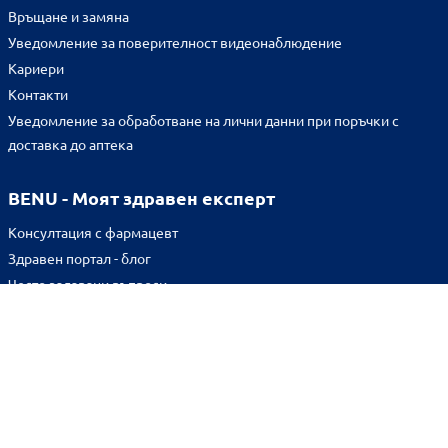
Връщане и замяна
Уведомление за поверителност видеонаблюдение
Кариери
Контакти
Уведомление за обработване на лични данни при поръчки с
доставка до аптека
BENU - Моят здравен експерт
Консултация с фармацевт
Здравен портал - блог
Често задавани въпроси
ВРЪЗКИ
Изпълнителна агенция по лекарствата
Български фармацевтичен съюз
Българска асоциация на помощник-фармацевтите