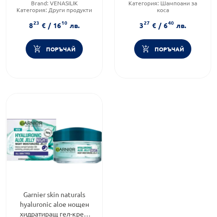
Brand:
VENASILIK
Категория:
Шампоани за
Категория:
Други продукти
коса
за крака
Тип коса:
Пърхот
23
10
27
40
Форма на продукта:
крем
Форма на продукта:
шампоан
8
€
/
16
лв.
3
€
/
6
лв.
ПОРЪЧАЙ
ПОРЪЧАЙ
Garnier skin naturals
hyaluronic aloe нощен
хидратиращ гел-крем