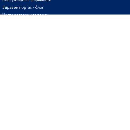
Здравен портал - блог
Често задавани въпроси
ВРЪЗКИ
Изпълнителна агенция по лекарствата
Български фармацевтичен съюз
Българска асоциация на помощник-фармацевтите
Министерство на здравеопазването
Комисия за защита на потребителите
Абонирай се за нашия бюлетин и грабни
10% отстъпка
за
първата си поръчка!
BENU онлайн аптека е лицензирана от
Изпълнителна Агенция по Лекарствата.