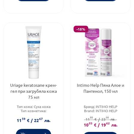
-15%
Uriage keratosane крем-
Intimo Help Пяна Алое и
гел при загрубяла кожа
Пантенол, 150 мл
75 мл
Тип кожа:
Суха кожа
Бранд:
INTIMO HELP
Тип козметика:
Brand:
INTIMO HELP
Дермокозметика
80
08
59
67
Тип продукт:
Крем
11
€
/
23
лв.
11
€
/
22
лв.
03
62
10
€
/
19
лв.