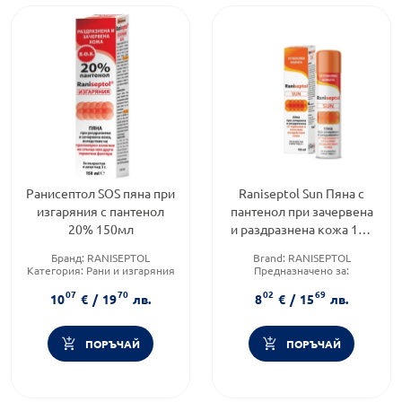
Ранисептол SOS пяна при
Raniseptol Sun Пяна с
изгаряния с пантенол
пантенол при зачервена
20% 150мл
и раздразнена кожа 150
мл
Бранд:
RANISEPTOL
Brand:
RANISEPTOL
Категория:
Рани и изгаряния
Предназначено за:
Форма на продукта:
пяна
възрастни/деца
07
70
02
69
Форма на продукта:
пяна
10
€
/
19
лв.
8
€
/
15
лв.
ПОРЪЧАЙ
ПОРЪЧАЙ