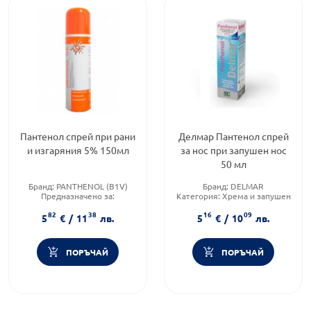
Пантенол спрей при рани
Делмар Пантенол спрей
и изгаряния 5% 150мл
за нос при запушен нос
50 мл
Бранд:
PANTHENOL (B1V)
Бранд:
DELMAR
Предназначено за:
Категория:
Хрема и запушен
възрастни/деца
нос
82
38
16
09
Приложение:
дермално
Форма на продукта:
спрей
5
€
/
11
лв.
5
€
/
10
лв.
ПОРЪЧАЙ
ПОРЪЧАЙ