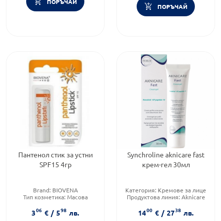
ПОРЪЧАЙ
ПОРЪЧАЙ
Пантенол стик за устни
Synchroline aknicare fast
SPF15 4гр
крем-гел 30мл
Brand:
BIOVENA
Категория:
Кремове за лице
Тип козметика:
Масова
Продуктова линия:
Aknicare
козметика
Тип козметика:
Масова
06
98
00
38
Тип продукт:
Балсам
козметика
3
€
/
5
лв.
14
€
/
27
лв.