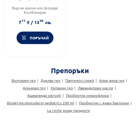
50мл
Вид на крема или флуида:
Комбиниран
Категория:
Кремове за лице
15
98
Тип козметика:
Масова
7
€
/
13
лв.
козметика
ПОРЪЧАЙ
Препоръки
Волтарен гел
Диклак гел
Пантенол спрей
Алое вера гел
Алмирал гел
Хепарин гел
Лавандулово масло
Ашваганда ostrovit
Пробиотик микрофлора
Bioderma photoderm pediatrics 200 ml
Пробиотик с живи бактерии
La roche posay продукти