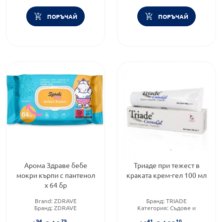
ПОРЪЧАЙ
ПОРЪЧАЙ
Арома Здраве бебе
Триаде при тежест в
мокри кърпи с пантенол
краката крем-гел 100 мл
х 64 бр
Brand:
ZDRAVE
Бранд:
TRIADE
Бранд:
ZDRAVE
Категория:
Съдове и
Категория:
Мокри и сухи
кръвообращение
94
79
41
10
кърпички
Предназначено за:
възрастни