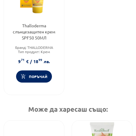
Thalloderma
слънцезащитен крем
SPF50 50МЛ
Бранд:
THALLODERMA
Тип продукт:
Крем
Форма на продукта:
крем
71
99
9
€
/
18
лв.
ПОРЪЧАЙ
Може да харесаш също: