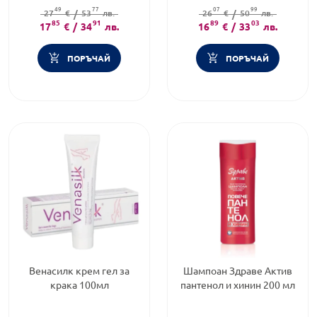
Форма на продукта:
гел-крем
Тип козметика:
49
77
07
99
27
Brand:
€
/
EUCERIN
53
лв.
26
Дермокозметика
€
/
50
лв.
85
91
89
03
17
€
/
34
лв.
16
€
/
33
лв.
ПОРЪЧАЙ
ПОРЪЧАЙ
Венасилк крем гел за
Шампоан Здраве Актив
крака 100мл
пантенол и хинин 200 мл