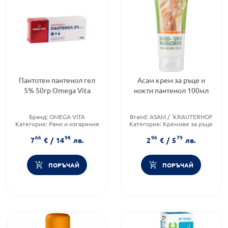
Пантотен пантенол гел
Асам крем за ръце и
5% 50гр Omega Vita
нокти пантенол 100мл
Бранд:
OMEGA VITA
Brand:
ASAM / 'KRAUTERHOF
Категория:
Рани и изгаряния
Категория:
Кремове за ръце
Предназначено за:
възрастни
Форма на продукта:
крем
66
98
96
79
7
€
/
14
лв.
2
€
/
5
лв.
ПОРЪЧАЙ
ПОРЪЧАЙ