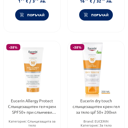
1
€
/
3
лв.
16
€
/
32
лв.
ПОРЪЧАЙ
ПОРЪЧАЙ
-35%
-35%
Eucerin Allergy Protect
Eucerin dry touch
Слънцезащитен гел-крем
слънцезащитен крем гел
SPF50+ при слънчеви
за тяло spf 50+ 200мл
алергии 150мл
Категория:
Слънцезащита за
Brand:
EUCERIN
тяло
Категория:
За тяло