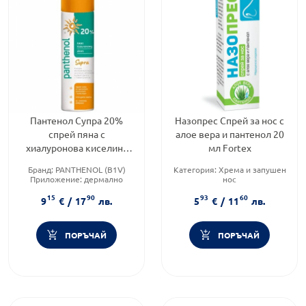
Пантенол Супра 20%
Назопрес Спрей за нос с
спрей пяна с
алое вера и пантенол 20
хиалуронова киселина
мл Fortex
150мл
Бранд:
PANTHENOL (B1V)
Категория:
Хрема и запушен
Приложение:
дермално
нос
Форма на продукта:
спрей
Предназначено за:
възрастни
15
90
93
60
Форма на продукта:
спрей
9
€
/
17
лв.
5
€
/
11
лв.
ПОРЪЧАЙ
ПОРЪЧАЙ