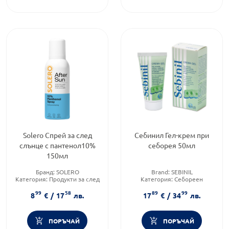
Solero Спрей за след
Себинил Гел-крем при
слънце с пантенол10%
себорея 50мл
150мл
Бранд:
SOLERO
Brand:
SEBINIL
Категория:
Продукти за след
Категория:
Себореен
слънце
дерматит
99
58
89
99
Brand:
SOLERO
Форма на продукта:
гел-крем
8
€
/
17
лв.
17
€
/
34
лв.
ПОРЪЧАЙ
ПОРЪЧАЙ