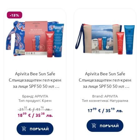
-15%
Apivita Bee Sun Safe
Apivita Bee Sun Safe
Слънцезащитен гел-крем
Слънцезащитен гел-крем
за лице SPF50 50 мл +
за лице SPF50 50 мл +
Гел-крем за след слънце
Гел-крем за след слънце
Бранд:
APIVITA
Brand:
APIVITA
100мл
100мл
Тип продукт:
Крем
Тип козметика:
Натурална
Форма на продукта:
козметика
32
70
99
19
21
комплект
€
/
41
лв.
Форма на продукта:
17
€
/
35
лв.
09
38
комплект
18
€
/
35
лв.
ПОРЪЧАЙ
ПОРЪЧАЙ