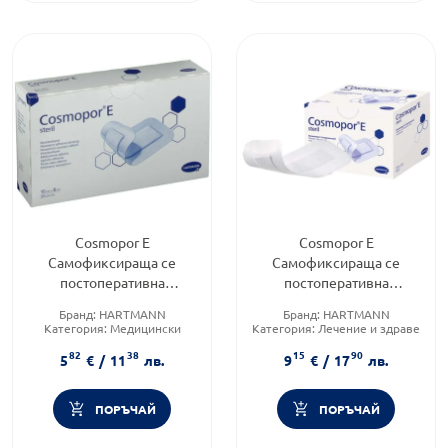
Cosmopor E
Cosmopor E
Самофиксираща се
Самофиксираща се
постоперативна
постоперативна
превръзка размер
превръзка размер 20/10
Бранд:
HARTMANN
Бранд:
HARTMANN
15/8СМ Х 25 900874
см х25 броя 900876
Категория:
Медицински
Категория:
Лечение и здраве
Hartmann
Hartmann
изделия и консумативи
82
38
15
90
5
€
/
11
лв.
9
€
/
17
лв.
ПОРЪЧАЙ
ПОРЪЧАЙ