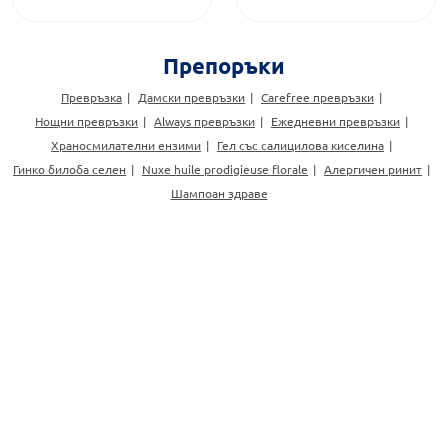
Препоръки
Превръзка
Дамски превръзки
Carefree превръзки
Нощни превръзки
Always превръзки
Ежедневни превръзки
Храносмилателни ензими
Гел със салицилова киселина
Гинко билоба селен
Nuxe huile prodigieuse florale
Алергичен ринит
Шампоан здраве