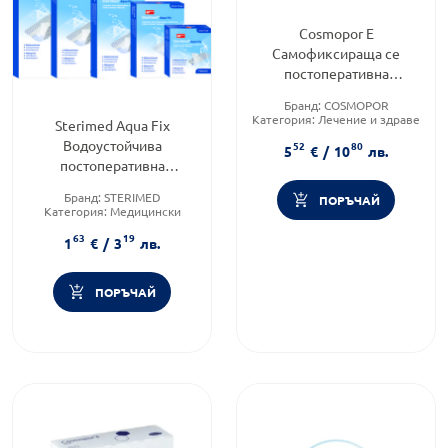
Cosmopor E
Самофиксираща се
постоперативна
превръзка 7.2/5см Х 50
Бранд:
COSMOPOR
900870
Категория:
Лечение и здраве
Sterimed Aqua Fix
Водоустойчива
52
80
5
€
/
10
лв.
постоперативна
превръзка 5/7см x5
Бранд:
STERIMED
ПОРЪЧАЙ
Категория:
Медицински
изделия и консумативи
63
19
Форма на продукта:
лепенки
1
€
/
3
лв.
ПОРЪЧАЙ