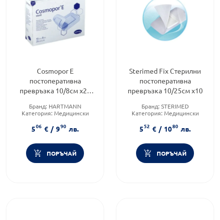
Cosmopor Е
Sterimed Fix Стерилни
постоперативна
постоперативна
превръзка 10/8см х25
превръзка 10/25см х10
900873 Hartmann
Бранд:
HARTMANN
Бранд:
STERIMED
Категория:
Медицински
Категория:
Медицински
изделия и консумативи
изделия и консумативи
06
90
52
80
Форма на продукта:
лепенки
5
€
/
9
лв.
5
€
/
10
лв.
ПОРЪЧАЙ
ПОРЪЧАЙ