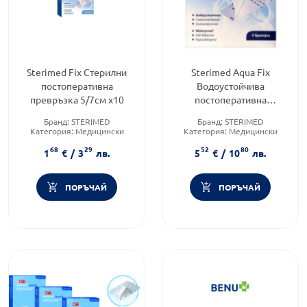
Sterimed Fix Стерилни
Sterimed Aqua Fix
постоперативна
Водоустойчива
превръзка 5/7см х10
постоперативна
превръзка 10/25см x5
Бранд:
STERIMED
Бранд:
STERIMED
Категория:
Медицински
Категория:
Медицински
изделия и консумативи
изделия и консумативи
68
29
52
80
Форма на продукта:
лепенки
Форма на продукта:
лепенки
1
€
/
3
лв.
5
€
/
10
лв.
ПОРЪЧАЙ
ПОРЪЧАЙ