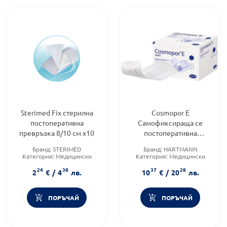
Sterimed Fix стерилна
Cosmopor E
постоперативна
Самофиксираща се
превръзка 8/10 см х10
постоперативна
превръзка размер
Бранд:
STERIMED
Бранд:
HARTMANN
25/10см Х25 900877
Категория:
Медицински
Категория:
Медицински
Hartmann
изделия и консумативи
изделия и консумативи
24
38
37
28
2
€
/
4
лв.
10
€
/
20
лв.
ПОРЪЧАЙ
ПОРЪЧАЙ