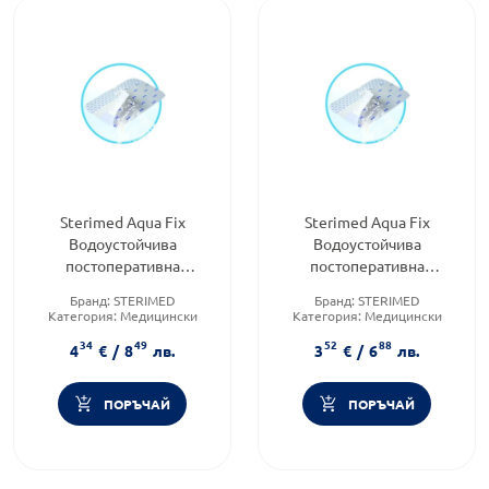
Sterimed Aqua Fix
Sterimed Aqua Fix
Водоустойчива
Водоустойчива
постоперативна
постоперативна
превръзка 10/20см x5
превръзка 10/15см x5
Бранд:
STERIMED
Бранд:
STERIMED
Категория:
Медицински
Категория:
Медицински
изделия и консумативи
изделия и консумативи
34
49
52
88
Форма на продукта:
лепенки
Форма на продукта:
лепенки
4
€
/
8
лв.
3
€
/
6
лв.
ПОРЪЧАЙ
ПОРЪЧАЙ