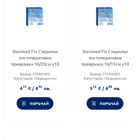
Sterimed Fix Стерилни
Sterimed Fix Стерилни
постоперативна
постоперативна
превръзка 10/20см х10
превръзка 10/15см х10
Бранд:
STERIMED
Бранд:
STERIMED
Категория:
Медицински
Категория:
Медицински
изделия и консумативи
изделия и консумативи
55
90
52
88
Форма на продукта:
лепенки
Форма на продукта:
лепенки
4
€
/
8
лв.
3
€
/
6
лв.
ПОРЪЧАЙ
ПОРЪЧАЙ