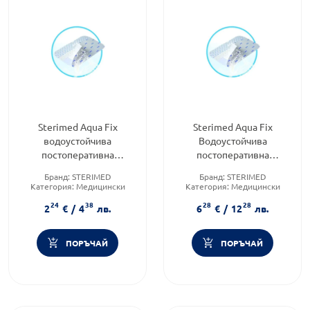
Sterimed Aqua Fix
Sterimed Aqua Fix
водоустойчива
Водоустойчива
постоперативна
постоперативна
превръзка 8/10 см х5
превръзка 10/30см x5
Бранд:
STERIMED
Бранд:
STERIMED
Категория:
Медицински
Категория:
Медицински
изделия и консумативи
изделия и консумативи
24
38
28
28
Форма на продукта:
лепенки
2
€
/
4
лв.
6
€
/
12
лв.
ПОРЪЧАЙ
ПОРЪЧАЙ