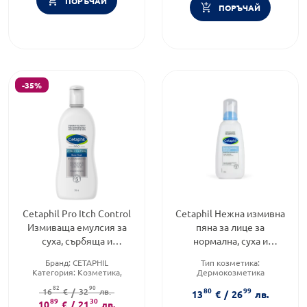
ПОРЪЧАЙ
ПОРЪЧАЙ
-35%
Cetaphil Pro Itch Control
Cetaphil Нежна измивна
Измиваща емулсия за
пяна за лице за
суха, сърбяща и
нормална, суха и
чувствителна кожа
комбинирана кожа
Бранд:
CETAPHIL
Тип козметика:
295мл
236мл
Категория:
Козметика,
Дермокозметика
красота и лична хигиена
Тип продукт:
Пяна
82
90
80
99
Продуктова линия:
16
€
/
32
PRO ITCH
лв.
Форма на продукта:
пяна
13
€
/
26
лв.
89
CONTROL
30
10
€
/
21
лв.