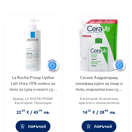
La Roche-Posay Lipikar
Cerave Хидратиращ
Lait Urea 10% мляко за
измиващ крем за лице и
тяло за суха и много суха
тяло, нормална към суха
кожа 400мл. 852302
кожа 473мл рефил
Бранд:
LA ROCHE-POSAY
Категория:
Козметика,
905602
Категория:
Промоции
красота и лична хигиена
Форма на продукта:
мляко
Тип козметика:
39
79
52
40
Дермокозметика
22
€
/
43
лв.
14
€
/
28
лв.
Тип продукт:
Крем
ПОРЪЧАЙ
ПОРЪЧАЙ