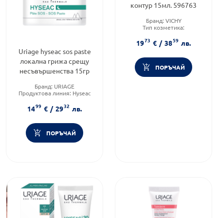
контур 15мл. 596763
Бранд:
VICHY
Тип козметика:
Дермокозметика
73
59
Форма на продукта:
гел
19
€
/
38
лв.
Uriage hyseac sos paste
локална грижа срещу
ПОРЪЧАЙ
несъвършенства 15гр
Бранд:
URIAGE
Продуктова линия:
Hysеac
Тип козметика:
99
32
Дермокозметика
14
€
/
29
лв.
ПОРЪЧАЙ