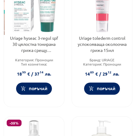
Uriage hyseac 3-regul spf
Uriage tolederm control
30 цялостна тонирана
успокояваща околоочна
грижа срещу
грижа 15мл
несъвършенства 40мл
Категория:
Промоции
Бранд:
URIAGE
Тип козметика:
Категория:
Промоции
Дермокозметика
Тип козметика:
99
14
89
12
Форма на продукта:
крем
Дермокозметика
18
€
/
37
лв.
14
€
/
29
лв.
ПОРЪЧАЙ
ПОРЪЧАЙ
-35%