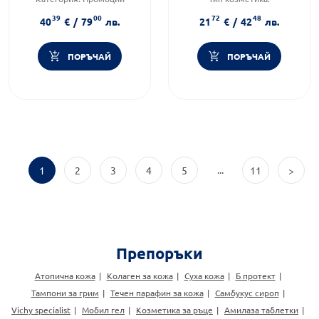
Форма на продукта:
Дермокозметика
39
00
72
48
комплект
Форма на продукта:
гел
40
€
/
79
лв.
21
€
/
42
лв.
ПОРЪЧАЙ
ПОРЪЧАЙ
...
1
2
3
4
5
11
>
Препоръки
Атопична кожа
Колаген за кожа
Суха кожа
Б протект
Тампони за грим
Течен парафин за кожа
Самбукус сироп
Vichy specialist
Мобил гел
Козметика за ръце
Амилаза таблетки