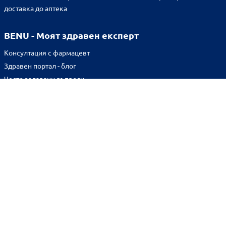
доставка до аптека
BENU - Моят здравен експерт
Консултация с фармацевт
Здравен портал - блог
Често задавани въпроси
ВРЪЗКИ
Изпълнителна агенция по лекарствата
Български фармацевтичен съюз
Българска асоциация на помощник-фармацевтите
Министерство на здравеопазването
Комисия за защита на потребителите
Абонирай се за нашия бюлетин и грабни
10% отстъпка
за
първата си поръчка!