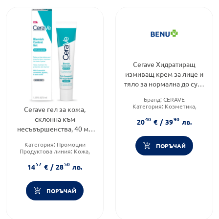
Cerave Хидратиращ
измиващ крем за лице и
тяло за нормална до суха
кожа промо 976мл
Бранд:
CERAVE
598767
Категория:
Козметика,
Cerave гел за кожа,
красота и лична хигиена
склонна към
40
90
Подходящо за:
За жени
20
€
/
39
лв.
несъвършенства, 40 мл
782357
Категория:
Промоции
ПОРЪЧАЙ
Продуктова линия:
Кожа,
склонна към акне и
57
50
несъвършенства
14
€
/
28
лв.
Форма на продукта:
гел
ПОРЪЧАЙ