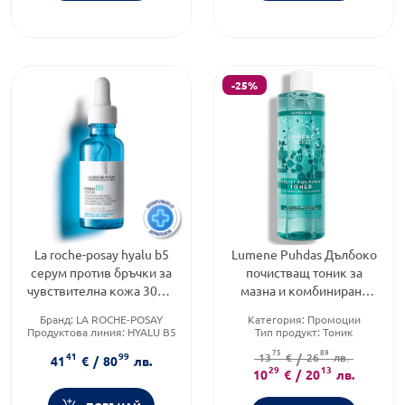
-25%
La roche-posay hyalu b5
Lumene Puhdas Дълбоко
серум против бръчки за
почистващ тоник за
чувствителна кожа 30мл.
мазна и комбинирана
583626
кожа 400мл/
Бранд:
LA ROCHE-POSAY
Категория:
Промоции
Продуктова линия:
HYALU B5
Тип продукт:
Тоник
Тип козметика:
Форма на продукта:
ликуид
75
89
41
99
Дермокозметика
13
€
/
26
лв.
41
€
/
80
лв.
29
13
10
€
/
20
лв.