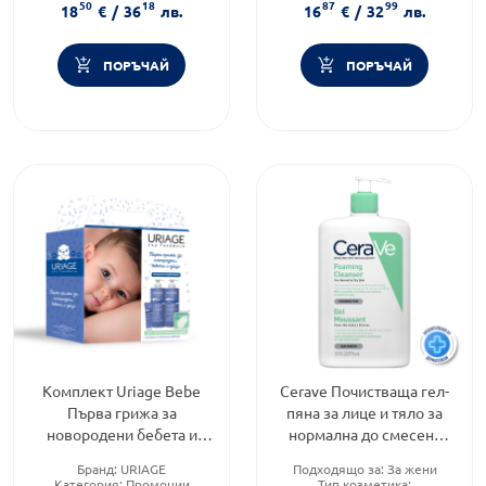
50
18
87
99
Тип продукт:
Мляко
Дермокозметика
18
€
/
36
лв.
16
€
/
32
лв.
ПОРЪЧАЙ
ПОРЪЧАЙ
Комплект Uriage Bebe
Cerave Почистващa гел-
Първа грижа за
пяна за лице и тяло за
новородени бебета и
нормалнa до смесена
деца
кожа промо 976мл
Бранд:
URIAGE
Подходящо за:
За жени
598774
Категория:
Промоции
Тип козметика: