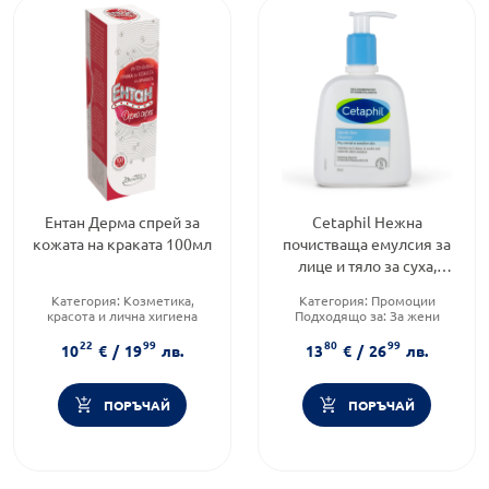
Ентан Дерма спрей за
Cetaphil Нежна
кожата на краката 100мл
почистваща емулсия за
лице и тяло за суха,
нормална или
Категория:
Козметика,
Категория:
Промоции
чувствителна кожа
красота и лична хигиена
Подходящо за:
За жени
236мл
Тип продукт:
Спрей
Тип козметика:
22
99
80
99
Форма на продукта:
спрей
Дермокозметика
10
€
/
19
лв.
13
€
/
26
лв.
ПОРЪЧАЙ
ПОРЪЧАЙ