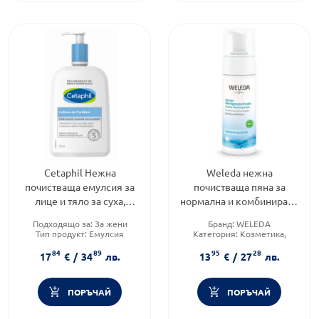
Cetaphil Нежна
Weleda нежна
почистваща емулсия за
почистваща пяна за
лице и тяло за суха,
нормална и комбинирана
нормална или
кожа 150 мл
Подходящо за:
За жени
Бранд:
WELEDA
чувствителна кожа
Тип продукт:
Емулсия
Категория:
Козметика,
500мл
Форма на продукта:
Емулсия
красота и лична хигиена
84
89
95
28
Тип козметика:
Натурална
17
€
/
34
лв.
13
€
/
27
лв.
козметика
ПОРЪЧАЙ
ПОРЪЧАЙ