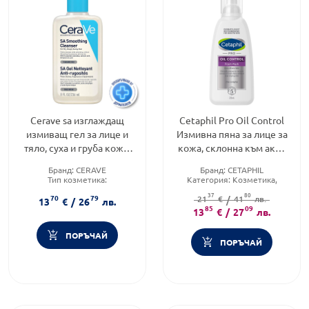
Cerave sa изглаждащ
Cetaphil Pro Oil Control
измиващ гел за лице и
Измивна пяна за лице за
тяло, суха и груба кожа,
кожа, склонна към акне
236 мл 684118
236мл
Бранд:
CERAVE
Бранд:
CETAPHIL
Тип козметика:
Категория:
Козметика,
Дермокозметика
красота и лична хигиена
37
80
70
79
Форма на продукта:
гел
Тип продукт:
21
€
/
Измивна пяна
41
лв.
13
€
/
26
лв.
85
09
13
€
/
27
лв.
ПОРЪЧАЙ
ПОРЪЧАЙ