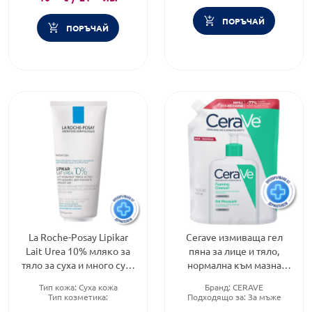
ПОРЪЧАЙ
ПОРЪЧАЙ
La Roche-Posay Lipikar
Cerave измиваща гел
Lait Urea 10% мляко за
пяна за лице и тяло,
тяло за суха и много суха
нормална към мазна
кожа 200мл. 852333
кожа 473мл рефил
Тип кожа:
Суха кожа
Бранд:
CERAVE
905596
Тип козметика:
Подходящо за:
За мъже
Дермокозметика
Тип козметика: