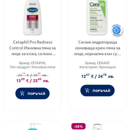
Cetaphil Pro Redness
Cerave хидратираща
Control Измивна пяна за
измиваща крем пяна за
лице за кожа, склонна
лице, нормална към суха
към зачервявания 236мл
кожа 236мл. 743563
Бранд:
CETAPHIL
Бранд:
CERAVE
Тип продукт:
Измивна пяна
Категория:
Промоции
Форма на продукта:
измивна
Тип продукт:
Крем
14
39
67
78
20
€
пяна
/
39
лв.
12
€
/
24
лв.
09
60
13
€
/
25
лв.
ПОРЪЧАЙ
ПОРЪЧАЙ
-35%