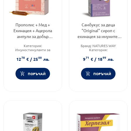
Прополис + Мед +
Самбукус за деца
Ехинацея + Ацерола
"Original" сироп с
ампули за добър
ехинацея за имунитет
имунитет 10мл х20
120мл Nature's Way
Категория:
Бранд:
NATURES WAY
Имуностимуланти за
Категория:
възрастни
Имуностимуланти за деца
78
00
71
99
Предназначено за:
възрастни
Приложение:
орално
12
€
/
25
лв.
9
€
/
18
лв.
Приложение:
орално
ПОРЪЧАЙ
ПОРЪЧАЙ