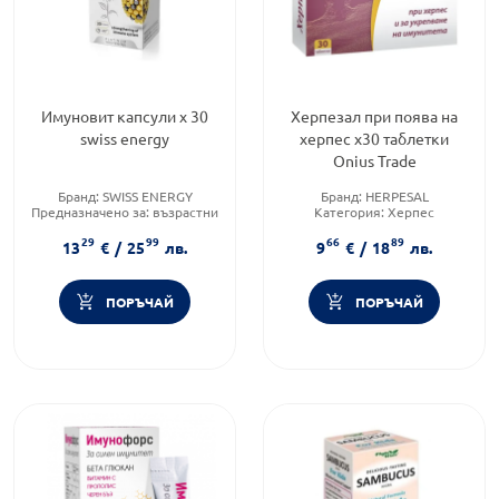
Имуновит капсули х 30
Херпезал при поява на
swiss energy
херпес х30 таблетки
Оnius Trade
Бранд:
SWISS ENERGY
Бранд:
HERPESAL
Предназначено за:
възрастни
Категория:
Херпес
Приложение:
орално
Форма на продукта:
таблетки
29
99
66
89
13
€
/
25
лв.
9
€
/
18
лв.
ПОРЪЧАЙ
ПОРЪЧАЙ