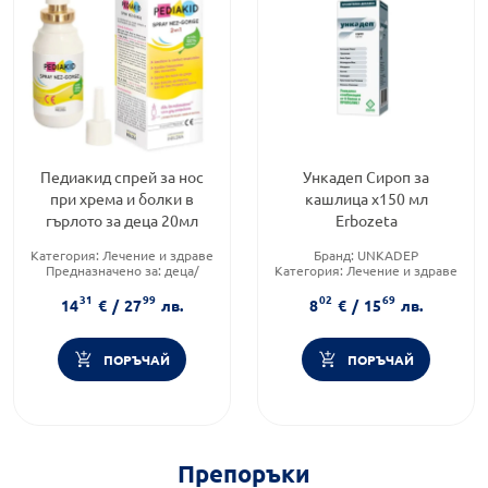
Педиакид спрей за нос
Ункадеп Сироп за
при хрема и болки в
кашлица х150 мл
гърлото за деца 20мл
Erbozeta
Категория:
Лечение и здраве
Бранд:
UNKADEP
Предназначено за:
деца/
Категория:
Лечение и здраве
бебета
Форма на продукта:
сироп
31
99
02
69
Форма на продукта:
спрей
14
€
/
27
лв.
8
€
/
15
лв.
ПОРЪЧАЙ
ПОРЪЧАЙ
Препоръки