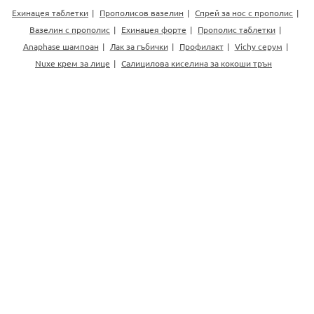
Ехинацея таблетки
Прополисов вазелин
Спрей за нос с прополис
Вазелин с прополис
Ехинацея форте
Прополис таблетки
Anaphase шампоан
Лак за гъбички
Профилакт
Vichy серум
Nuxe крем за лице
Салицилова киселина за кокоши трън