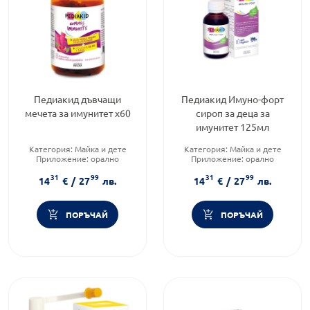
Педиакид дъвчащи
Педиакид Имуно-форт
мечета за имунитет х60
сироп за деца за
имунитет 125мл
Категория:
Майка и дете
Категория:
Майка и дете
Приложение:
орално
Приложение:
орално
Форма на продукта:
Форма на продукта:
сироп
31
99
31
99
желирани таблетки
14
€
/
27
лв.
14
€
/
27
лв.
ПОРЪЧАЙ
ПОРЪЧАЙ