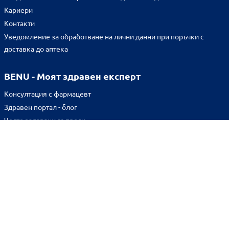
Кариери
Контакти
Уведомление за обработване на лични данни при поръчки с
доставка до аптека
BENU - Моят здравен експерт
Консултация с фармацевт
Здравен портал - блог
Често задавани въпроси
ВРЪЗКИ
Изпълнителна агенция по лекарствата
Български фармацевтичен съюз
Българска асоциация на помощник-фармацевтите
Министерство на здравеопазването
Комисия за защита на потребителите