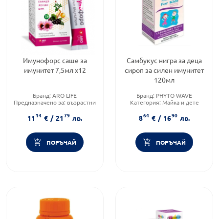
Имунофорс саше за
Самбукус нигра за деца
имунитет 7,5мл х12
сироп за силен имунитет
120мл
Бранд:
ARO LIFE
Бранд:
PHYTO WAVE
Предназначено за:
възрастни
Категория:
Майка и дете
Приложение:
орално
Форма на продукта:
сироп
14
79
64
90
11
€
/
21
лв.
8
€
/
16
лв.
ПОРЪЧАЙ
ПОРЪЧАЙ