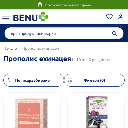
Подарък мостра към всяка поръчка
Начало
Прополис ехинацея
Прополис ехинацея
1 - 10 от 10 резултата
Филтри (0)