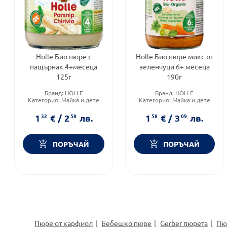
Holle Био пюре с
Holle Био пюре микс от
пащърнак 4+месеца
зеленчуци 6+ месеца
125г
190г
Бранд:
HOLLE
Бранд:
HOLLE
Категория:
Майка и дете
Категория:
Майка и дете
Форма на продукта:
Пюре
Форма на продукта:
Пюре
1
32
€
/
2
58
лв.
1
58
€
/
3
09
лв.
ПОРЪЧАЙ
ПОРЪЧАЙ
Пюре от карфиол
Бебешко пюре
Gerber пюрета
Пю