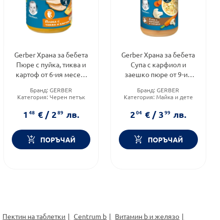
Gerber Храна за бебета
Gerber Храна за бебета
Пюре с пуйка, тиква и
Супа с карфиол и
картоф от 6-ия месец,
заешко пюре от 9-ия
125g, бурканче
месец, 190g
Бранд:
GERBER
Бранд:
GERBER
Категория:
Черен петък
Категория:
Майка и дете
1
48
€
/
2
89
лв.
2
04
€
/
3
99
лв.
ПОРЪЧАЙ
ПОРЪЧАЙ
Пектин на таблетки
Centrum b
Витамин b и желязо