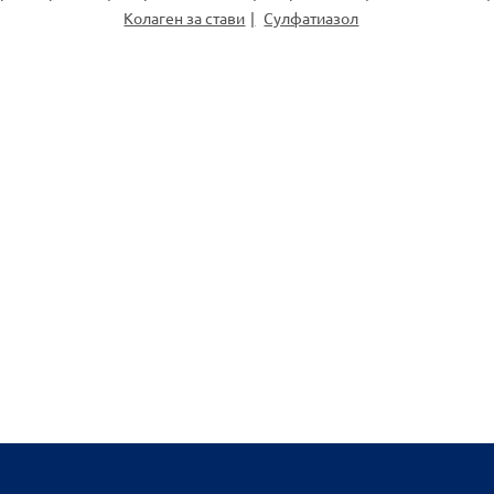
Колаген за стави
Сулфатиазол