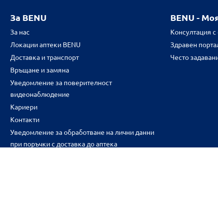
За BENU
BENU - Мо
За нас
Консултация с
Локации аптеки BENU
Здравен портал
Доставка и транспорт
Често задаван
Връщане и замяна
Уведомление за поверителност
видеонаблюдение
Кариери
Контакти
Уведомление за обработване на лични данни
при поръчки с доставка до аптека
CH
CZ
EE
LT
LV
HU
NL
RS
SK
RO
IT
BE
IE
UK
NO
DE