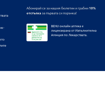
Абонирай се за нашия бюлетин и грабни
10%
отстъпка
за първата си поръчка!
твата
BENU онлайн аптека е
ик-
лицензирана от Изпълнителна
Агенция по Лекарствата.
ето
лите