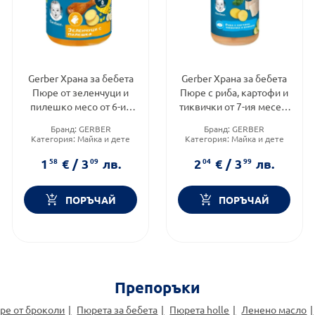
Gerber Храна за бебета
Gerber Храна за бебета
Пюре от зеленчуци и
Пюре с риба, картофи и
пилешко месо от 6-ия
тиквички от 7-ия месец,
месец, 125g, бурканче
190g
Бранд:
GERBER
Бранд:
GERBER
Категория:
Майка и дете
Категория:
Майка и дете
1
58
€
/
3
09
лв.
2
04
€
/
3
99
лв.
ПОРЪЧАЙ
ПОРЪЧАЙ
Препоръки
ре от броколи
Пюрета за бебета
Пюрета holle
Ленено масло