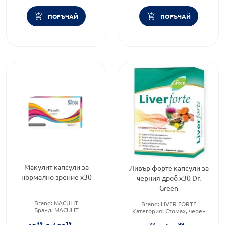
ПОРЪЧАЙ
ПОРЪЧАЙ
Макулит капсули за
Ливър форте капсули за
нормално зрение х30
черния дроб х30 Dr.
Green
Brand:
MACULIT
Brand:
LIVER FORTE
Бранд:
MACULIT
Категория:
Стомах, черен
Приложение:
орално
дроб и жлъчен мехур
39
19
22
99
Форма на продукта:
капсули