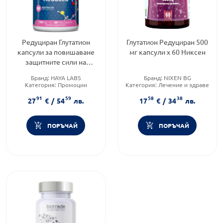
Редуциран Глутатион
Глутатион Редуциран 500
капсули за повишаване
мг капсули х 60 Никсен
защитните сили на
организма 250 мг х60
Бранд:
HAYA LABS
Бранд:
NIXEN BG
Haya Labs
Категория:
Промоции
Категория:
Лечение и здраве
Форма на продукта:
капсули
Форма на продукта:
капсули
91
59
58
38
27
€
/
54
лв.
17
€
/
34
лв.
ПОРЪЧАЙ
ПОРЪЧАЙ