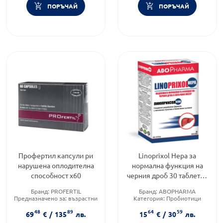
ПОРЪЧАЙ
ПОРЪЧАЙ
Профертил капсули ри
Linoprixol Hepa за
нарушена оплодителна
нормална функция на
способност х60
черния дроб 30 таблетки
Abopharma
Бранд:
PROFERTIL
Бранд:
ABOPHARMA
Предназначено за:
възрастни
Категория:
Пробиотици
Приложение:
орално
Форма на продукта:
капсули
48
89
64
59
69
€
/
135
лв.
15
€
/
30
лв.