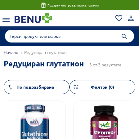
Подарък мостра към всяка поръчка
Начало
Редуциран глутатион
Редуциран глутатион
1 - 3 от 3 резултата
Филтри (0)