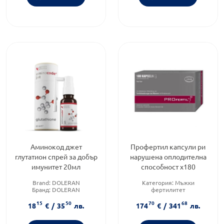
Аминокод джет
Профертил капсули ри
глутатион спрей за добър
нарушена оплодителна
имунитет 20мл
способност х180
Brand:
DOLERAN
Категория:
Мъжки
Бранд:
DOLERAN
фертилитет
Приложение:
орално
Предназначено за:
възрастни
15
50
70
68
Форма на продукта:
капсули
18
€
/
35
лв.
174
€
/
341
лв.