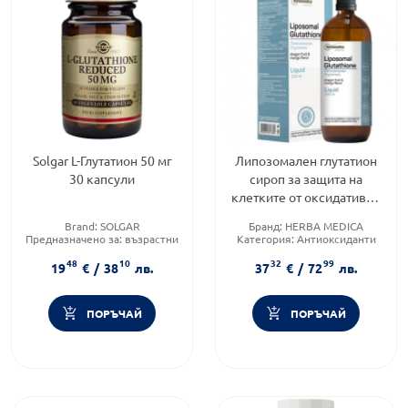
Solgar L-Глутатион 50 мг
Липозомален глутатион
30 капсули
сироп за защита на
клетките от оксидативен
стрес и изтощение 220мл
Brand:
SOLGAR
Бранд:
HERBA MEDICA
Предназначено за:
възрастни
Категория:
Антиоксиданти
Приложение:
перорално
Форма на продукта:
сироп
48
10
32
99
19
€
/
38
лв.
37
€
/
72
лв.
ПОРЪЧАЙ
ПОРЪЧАЙ