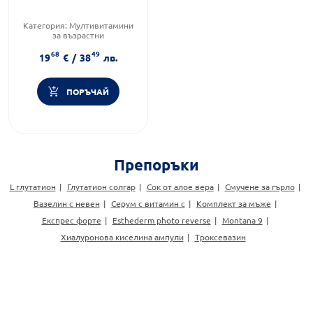
Категория:
Мултивитамини
за възрастни
Предназначено за:
възрастни
68
49
Форма на продукта:
таблетки
19
€
/
38
лв.
ПОРЪЧАЙ
Препоръки
L глутатион
Глутатион солгар
Сок от алое вера
Смучене за гърло
Вазелин с невен
Серум с витамин c
Комплект за мъже
Експрес форте
Esthederm photo reverse
Montana 9
Хиалуронова киселина ампули
Троксевазин