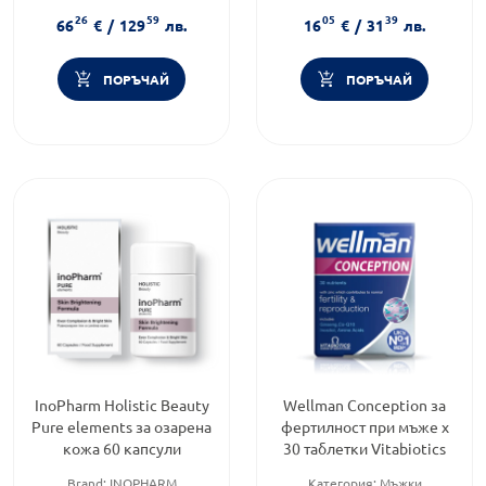
фертилитет
възрастни/деца
26
59
05
39
Приложение:
орално
Форма на продукта:
капсули
66
€
/
129
лв.
16
€
/
31
лв.
ПОРЪЧАЙ
ПОРЪЧАЙ
InoPharm Holistic Beauty
Wellman Conception за
Pure elements за озарена
фертилност при мъже x
кожа 60 капсули
30 таблетки Vitabiotics
Brand:
INOPHARM
Категория:
Мъжки