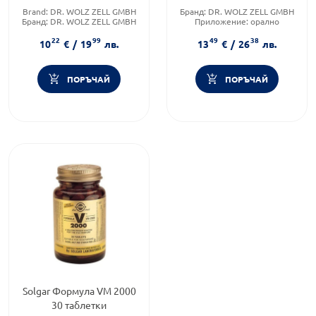
250мл
Brand:
DR. WOLZ ZELL GMBH
Бранд:
DR. WOLZ ZELL GMBH
Бранд:
DR. WOLZ ZELL GMBH
Приложение:
орално
Форма на продукта:
сироп
Форма на продукта:
сироп
22
99
49
38
10
€
/
19
лв.
13
€
/
26
лв.
ПОРЪЧАЙ
ПОРЪЧАЙ
Solgar Формула VM 2000
30 таблетки