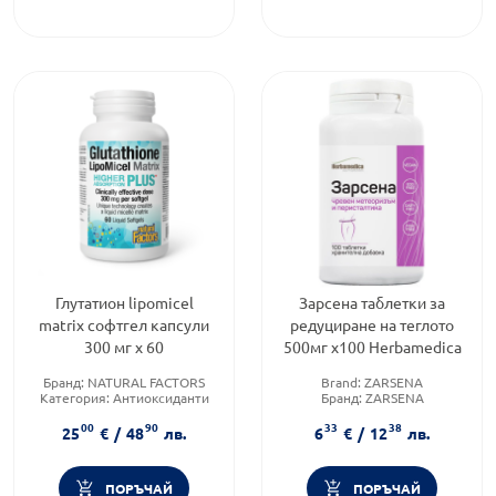
Глутатион lipomicel
Зарсена таблетки за
matrix софтгел капсули
редуциране на теглото
300 мг х 60
500мг х100 Herbamedica
Бранд:
NATURAL FACTORS
Brand:
ZARSENA
Категория:
Антиоксиданти
Бранд:
ZARSENA
Форма на продукта:
капсули
Форма на продукта:
таблетки
00
90
33
38
25
€
/
48
лв.
6
€
/
12
лв.
ПОРЪЧАЙ
ПОРЪЧАЙ