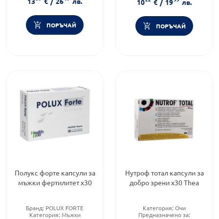
13
€
/
26
лв.
10
€
/
19
лв.
ПОРЪЧАЙ
ПОРЪЧАЙ
Полукс форте капсули за
Нутроф тотал капсули за
мъжки фертилитет х30
добро зрени х30 Thea
Бранд:
POLUX FORTE
Категория:
Очи
Категория:
Мъжки
Предназначено за: