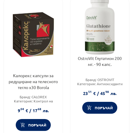
OstroVit Глутатион 200
мг. - 90 капс.
Калорекс капсули за
Бранд:
OSTROVIT
редуциране на телесното
Категория:
Антиоксиданти
тегло х30 Borola
Форма на продукта:
таблетка
51
98
23
€
/
45
лв.
Бранд:
CALOREX
Категория:
Контрол на
теглото
ПОРЪЧАЙ
04
68
Форма на продукта:
капсули
9
€
/
17
лв.
ПОРЪЧАЙ