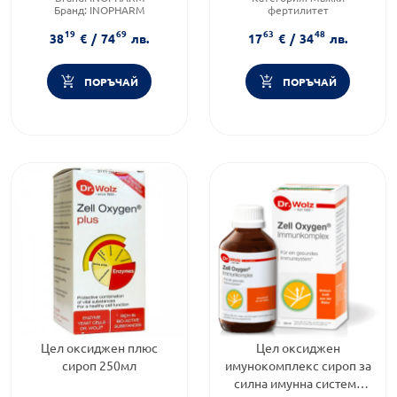
Бранд:
INOPHARM
фертилитет
Продуктова линия:
PURE
Предназначено за:
възрастни
19
69
63
48
ELEMENTS
Форма на продукта:
таблетки
38
€
/
74
лв.
17
€
/
34
лв.
ПОРЪЧАЙ
ПОРЪЧАЙ
Цел оксиджен плюс
Цел оксиджен
сироп 250мл
имунокомплекс сироп за
силна имунна система