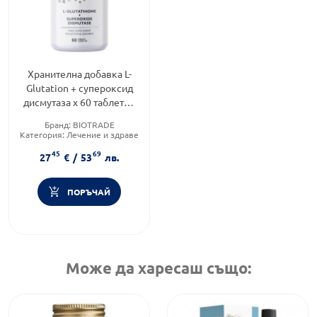
Хранителна добавка L-
Glutation + супероксид
дисмутаза x 60 таблетки
Biotrade
Бранд:
BIOTRADE
Категория:
Лечение и здраве
Форма на продукта:
таблетки
45
69
27
€
/
53
лв.
ПОРЪЧАЙ
Може да харесаш също: