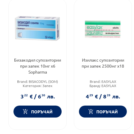
Бизакодил супозитории
Изилакс супозитории
при запек 10мг х6
при запек 2500мг х18
Sopharma
Brand:
BISACODYL (SOM)
Brand:
EASYLAX
Категория:
Запек
Бранд:
EASYLAX
(констипация)
Категория:
Запек
Приложение:
ректално
(констипация)
3
22
€
/
6
30
лв.
4
29
€
/
8
39
лв.
ПОРЪЧАЙ
ПОРЪЧАЙ