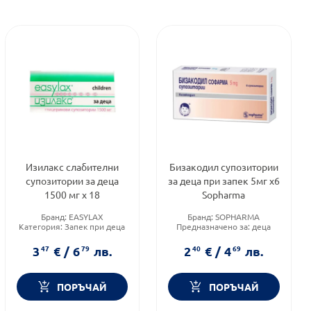
Изилакс слабителни
Бизакодил супозитории
супозитории за деца
за деца при запек 5мг x6
1500 мг х 18
Sopharma
Бранд:
EASYLAX
Бранд:
SOPHARMA
Категория:
Запек при деца
Предназначено за:
деца
Форма на продукта:
Приложение:
ректално
супозитории
3
47
€
/
6
79
лв.
2
40
€
/
4
69
лв.
ПОРЪЧАЙ
ПОРЪЧАЙ