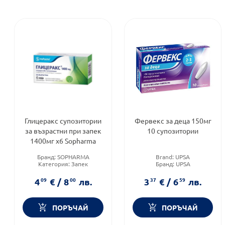
Глицеракс супозитории
Фервекс за деца 150мг
за възрастни при запек
10 супозитории
1400мг х6 Sopharma
Бранд:
SOPHARMA
Brand:
UPSA
Категория:
Запек
Бранд:
UPSA
(констипация)
Форма на продукта:
Форма на продукта:
супозитории
4
09
€
/
8
00
лв.
3
37
€
/
6
59
лв.
супозитории
ПОРЪЧАЙ
ПОРЪЧАЙ