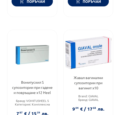
ПОРЪЧАЙ
ПОРЪЧАЙ
Жавал вагинални
Вомитусхил S
супозитории при
супозитории при гадене
вагинит х10
и повръщане х12 Heel
Brand:
GIAVAL
Бранд:
GIAVAL
Бранд:
VOMITUSHEEL S
Форма на продукта:
овули
Категория:
Комплексна
хомеопатия
9
04
€
/
17
68
лв.
Продуктова линия:
7
87
€
/
15
39
лв.
VOMITUSHEEL S