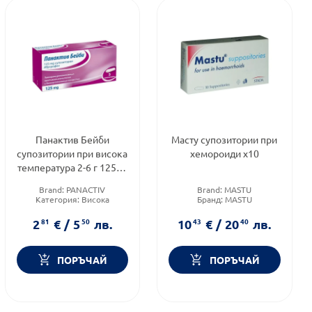
Панактив Бейби
Масту супозитории при
супозитории при висока
хемороиди х10
температура 2-6 г 125мг
х5
Brand:
PANACTIV
Brand:
MASTU
Категория:
Висока
Бранд:
MASTU
температура при деца
Категория:
Лечение на
Форма на продукта:
хемороиди
2
81
€
/
5
50
лв.
10
43
€
/
20
40
лв.
супозитории
ПОРЪЧАЙ
ПОРЪЧАЙ