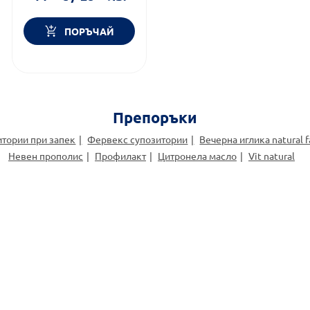
ПОРЪЧАЙ
Препоръки
итории при запек
Фервекс супозитории
Вечерна иглика natural f
Невен прополис
Профилакт
Цитронела масло
Vit natural