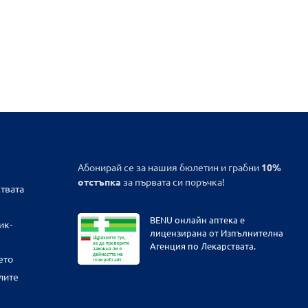
Абонирай се за нашия бюлетин и грабни
10%
отстъпка
за първата си поръчка!
твата
BENU онлайн аптека е
ик-
лицензирана от Изпълнителна
Агенция по Лекарствата.
ето
лите