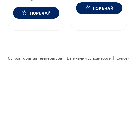
ПОРЪЧАЙ
ПОРЪЧАЙ
Супозитории за температура
Вагинални супозитории
Супоз