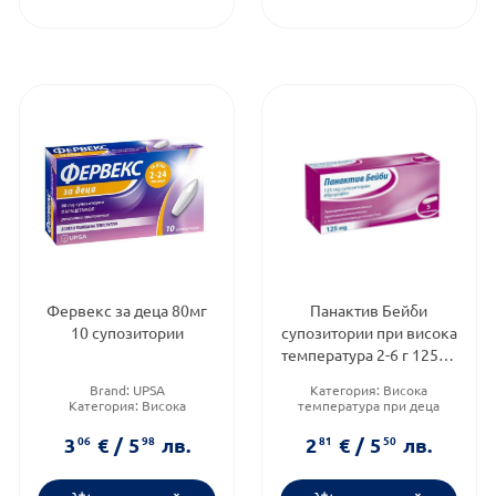
Фервекс за деца 80мг
Панактив Бейби
10 супозитории
супозитории при висока
температура 2-6 г 125мг
х5 Годен до: 31.7.2026 г.
Brand:
UPSA
Категория:
Висока
Категория:
Висока
температура при деца
температура при деца
Форма на продукта:
Приложение:
ректално
супозитории
3
06
€
/
5
98
лв.
2
81
€
/
5
50
лв.
Brand:
PANACTIV