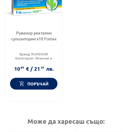
Рувенор ректални
супозитории х10 Fortex
Бранд:
RUVENOR
Категория:
Лечение и
здраве
Форма на продукта:
10
89
€
/
21
30
лв.
супозитория
ПОРЪЧАЙ
Може да харесаш също: