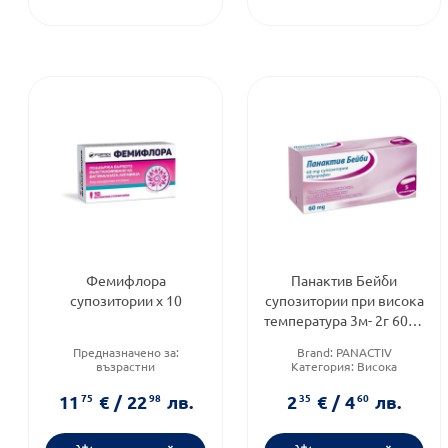
Фемифлора
Панактив Бейби
супозитории х 10
супозитории при висока
температура 3м- 2г 60мг
х5
Предназначено за:
Brand:
PANACTIV
възрастни
Категория:
Висока
Приложение:
вагинално
температура при деца
Форма на продукта:
Форма на продукта:
11
75
€
/
22
98
лв.
2
35
€
/
4
60
лв.
супозитории
супозитории