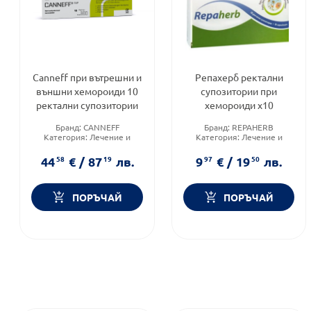
Canneff при вътрешни и
Репахерб ректални
външни хемороиди 10
супозитории при
ректални супозитории
хемороиди х10
Бранд:
CANNEFF
Бранд:
REPAHERB
Категория:
Лечение и
Категория:
Лечение и
здраве
здраве
Форма на продукта:
Форма на продукта:
44
58
€
/
87
19
лв.
9
97
€
/
19
50
лв.
супозитории
супозитории
ПОРЪЧАЙ
ПОРЪЧАЙ