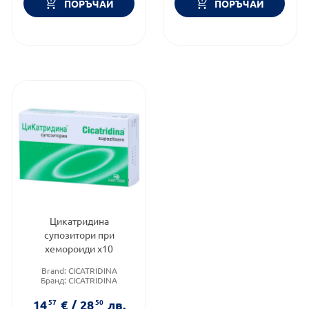
ПОРЪЧАЙ
ПОРЪЧАЙ
Цикатридина
супозитори при
хемороиди х10
Brand:
CICATRIDINA
Бранд:
CICATRIDINA
Приложение:
ректално
14
57
€
/
28
50
лв.