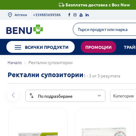
Безплатна доставка с Box Now
Аптеки
+359885699586
ВСИЧКИ ПРОДУКТИ
ПРОМОЦИИ
ТРАЙ
Начало
Ректални супозитории
Ректални супозитории
1 - 3 от 3 резултата
Категория