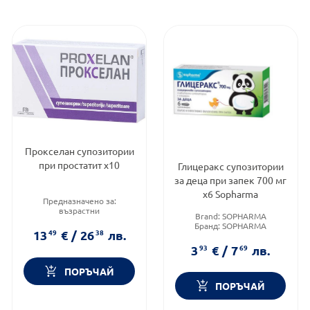
Прокселан супозитории
при простатит х10
Глицеракс супозитории
за деца при запек 700 мг
х6 Sopharma
Предназначено за:
възрастни
Brand:
SOPHARMA
Приложение:
ректално
Бранд:
SOPHARMA
Форма на продукта:
13
49
€
/
26
38
лв.
Категория:
Запек при деца
супозитории
3
93
€
/
7
69
лв.
ПОРЪЧАЙ
ПОРЪЧАЙ