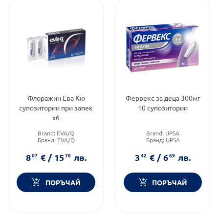
Флоражин Ева Кю
Фервекс за деца 300мг
супозитории при запек
10 супозитории
х6
Brand:
EVA/Q
Brand:
UPSA
Бранд:
EVA/Q
Бранд:
UPSA
Форма на продукта:
Предназначено за:
деца
супозитории
8
07
€
/
15
78
лв.
3
42
€
/
6
69
лв.
ПОРЪЧАЙ
ПОРЪЧАЙ