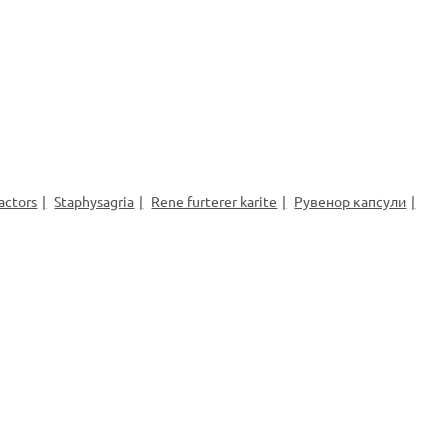
actors
Staphysagria
Rene furterer karite
Рувенор капсули