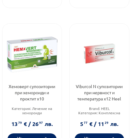
Хемоверт супозитории
Viburcol N супозитории
при хемороиди и
при нервност и
проктит х10
температура х12 Heel
Категория:
Лечение на
Brand:
HEEL
хемороиди
Категория:
Комплексна
Brand:
benu.bg
хомеопатия
Предназначено за:
деца/
13
79
€
/
26
97
лв.
5
77
€
/
11
29
лв.
бебета