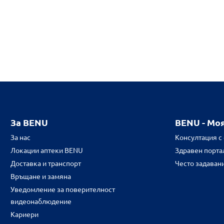
За BENU
BENU - Мо
За нас
Консултация с
Локации аптеки BENU
Здравен портал
Доставка и транспорт
Често задаван
Връщане и замяна
Уведомление за поверителност
видеонаблюдение
Кариери