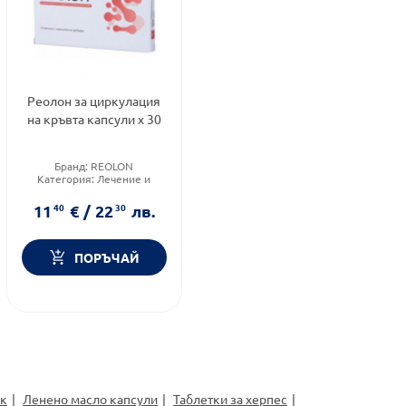
Реолон за циркулация
на кръвта капсули х 30
Бранд:
REOLON
Категория:
Лечение и
здраве
Форма на продукта:
капсули
11
40
€
/
22
30
лв.
ПОРЪЧАЙ
ек
Ленено масло капсули
Таблетки за херпес