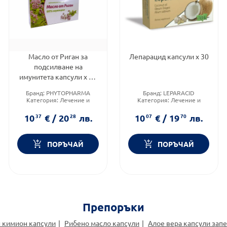
Масло от Риган за
Лепарацид капсули х 30
подсилване на
имунитета капсули х 60
PhytoPharma
Бранд:
PHYTOPHARMA
Бранд:
LEPARACID
Категория:
Лечение и
Категория:
Лечение и
здраве
здраве
Форма на продукта:
капсули
Форма на продукта:
капсули
10
37
€
/
20
28
лв.
10
07
€
/
19
70
лв.
ПОРЪЧАЙ
ПОРЪЧАЙ
Препоръки
 кимион капсули
Рибено масло капсули
Алое вера капсули зап