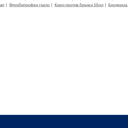
рап
Флурбипрофен гърло
Крем против бръчки 50мл
Биодерма