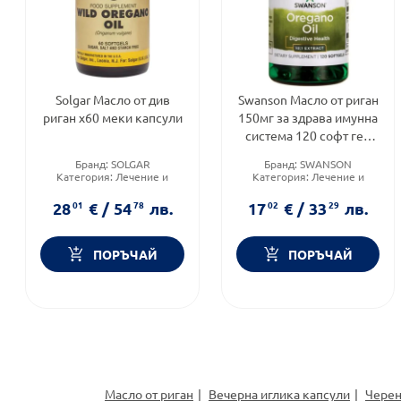
Solgar Масло от див
Swanson Масло от риган
риган х60 меки капсули
150мг за здрава имунна
система 120 софт гел
капсули
Бранд:
SOLGAR
Бранд:
SWANSON
Категория:
Лечение и
Категория:
Лечение и
здраве
здраве
Форма на продукта:
капсули
Форма на продукта:
капсули
28
01
€
/
54
78
лв.
17
02
€
/
33
29
лв.
ПОРЪЧАЙ
ПОРЪЧАЙ
Масло от риган
Вечерна иглика капсули
Черен