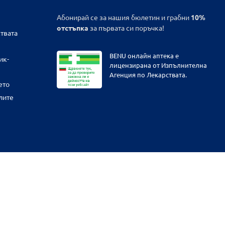
Абонирай се за нашия бюлетин и грабни
10%
отстъпка
за първата си поръчка!
твата
BENU онлайн аптека е
ик-
лицензирана от Изпълнителна
Агенция по Лекарствата.
ето
лите