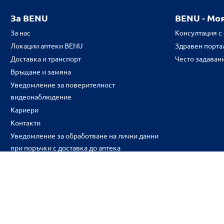
За BENU
BENU - Мо
За нас
Консултация с
Локации аптеки BENU
Здравен портал
Доставка и транспорт
Често задаван
Връщане и замяна
Уведомление за поверителност
видеонаблюдение
Кариери
Контакти
Уведомление за обработване на лични данни
при поръчки с доставка до аптека
CH
CZ
EE
LT
LV
HU
NL
RS
SK
RO
IT
BE
IE
UK
NO
DE