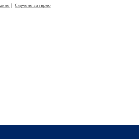
 акне
Смучене за гърло