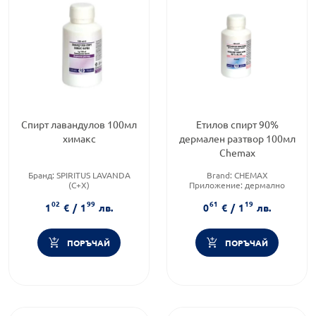
Спирт лавандулов 100мл
Етилов спирт 90%
химакс
дермален разтвор 100мл
Chemax
Бранд:
SPIRITUS LAVANDA
Brand:
CHEMAX
(C+X)
Приложение:
дермално
Категория:
Дезинфектанти
Форма на продукта:
разтвор
02
99
61
19
Форма на продукта:
разтвор
1
€
/
1
лв.
0
€
/
1
лв.
ПОРЪЧАЙ
ПОРЪЧАЙ