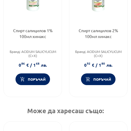
Спирт салицилов 1%
Спирт салицилов 2%
100мл химакс
100мл химакс
Бранд:
ACIDUM SALICYLICUM
Бранд:
ACIDUM SALICYLICUM
(C+X)
(C+X)
Категория:
Медицински
Категория:
Медицински
86
68
92
80
изделия и консумативи
изделия и консумативи
0
€
/
1
лв.
0
€
/
1
лв.
Форма на продукта:
лосион
Форма на продукта:
лосион
ПОРЪЧАЙ
ПОРЪЧАЙ
Може да харесаш също: