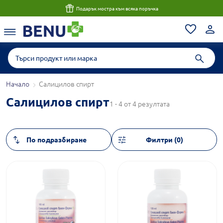
Подарък мостра към всяка поръчка
Начало
Салицилов спирт
Салицилов спирт
1 - 4 от 4 резултата
Филтри (0)