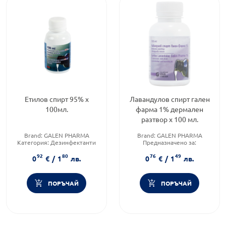
Етилов спирт 95% х
Лавандулов спирт гален
100мл.
фарма 1% дермален
разтвор х 100 мл.
Brand:
GALEN PHARMA
Brand:
GALEN PHARMA
Категория:
Дезинфектанти
Предназначено за:
Форма на продукта:
разтвор
възрастни/деца
92
80
76
49
Приложение:
дермално
0
€
/
1
лв.
0
€
/
1
лв.
ПОРЪЧАЙ
ПОРЪЧАЙ