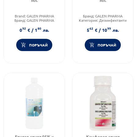
Brand:
GALEN PHARMA
Бранд:
GALEN PHARMA
Бранд:
GALEN PHARMA
Категория:
Дезинфектанти
Категория:
Дезинфектанти
Форма на продукта:
разтвор
92
80
62
99
0
€
/
1
лв.
5
€
/
10
лв.
ПОРЪЧАЙ
ПОРЪЧАЙ
Етилов спирт 95% х
Камфоров спирт