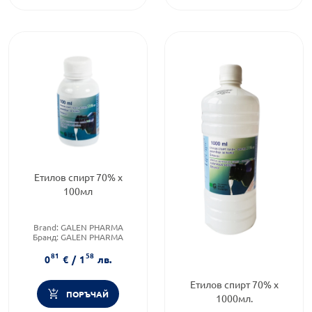
Етилов спирт 70% х
100мл
Brand:
GALEN PHARMA
Бранд:
GALEN PHARMA
Форма на продукта:
разтвор
81
58
0
€
/
1
лв.
Етилов спирт 70% х
ПОРЪЧАЙ
1000мл.