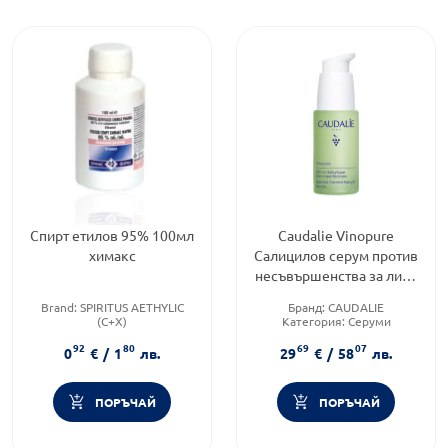
Спирт етилов 95% 100мл
Caudalie Vinopure
химакс
Салицилов серум против
несъвършенства за лице
30мл
Brand:
SPIRITUS AETHYLIC
Бранд:
CAUDALIE
(C+X)
Категория:
Серуми
Категория:
Дезинфектанти
Brand:
CAUDALIE
92
80
69
07
Форма на продукта:
разтвор
0
€
/
1
лв.
29
€
/
58
лв.
ПОРЪЧАЙ
ПОРЪЧАЙ