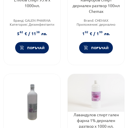
1000мл.
дермален разтвор 100мл
Chemax
Бранд:
GALEN PHARMA
Brand:
CHEMAX
Категория:
Дезинфектанти
Приложение:
дермално
Форма на продукта:
разтвор
Форма на продукта:
разтвор
82
38
02
99
5
€
/
11
лв.
1
€
/
1
лв.
ПОРЪЧАЙ
ПОРЪЧАЙ
Лавандулов спирт гален
фарма 1% дермален
разтвор х 1000 мл.