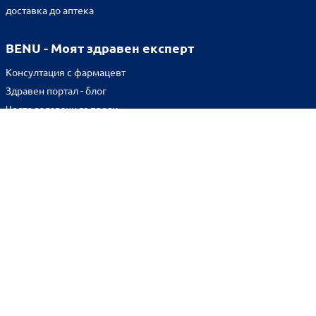
доставка до аптека
BENU - Моят здравен експерт
Консултация с фармацевт
Здравен портал - блог
Често задавани въпроси
ВРЪЗКИ
Изпълнителна агенция по лекарствата
Български фармацевтичен съюз
Българска асоциация на помощник-фармацевтите
Министерство на здравеопазването
Комисия за защита на потребителите
Абонирай се за нашия бюлетин и грабни
10% отстъпка
за
първата си поръчка!