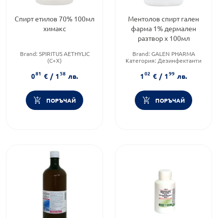
Спирт етилов 70% 100мл
Ментолов спирт гален
химакс
фарма 1% дермален
разтвор х 100мл
Brand:
SPIRITUS AETHYLIC
Brand:
GALEN PHARMA
(C+X)
Категория:
Дезинфектанти
Бранд:
SPIRITUS AETHYLIC
Форма на продукта:
разтвор
81
58
02
99
(C+X)
0
€
/
1
лв.
1
€
/
1
лв.
Категория:
Дезинфектанти
ПОРЪЧАЙ
ПОРЪЧАЙ