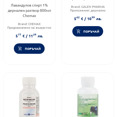
Лавандулов спирт 1%
Brand:
GALEN PHARMA
дермален разтвор 800мл
Приложение:
дермално
Форма на продукта:
разтвор
Chemax
62
99
5
€
/
10
лв.
Brand:
CHEMAX
Предназначено за:
възрастни
Форма на продукта:
разтвор
ПОРЪЧАЙ
77
29
5
€
/
11
лв.
ПОРЪЧАЙ