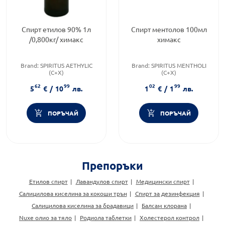
Спирт етилов 90% 1л
Спирт ментолов 100мл
/0,800кг/ химакс
химакс
Brand:
SPIRITUS AETHYLIC
Brand:
SPIRITUS MENTHOLI
(C+X)
(C+X)
Бранд:
SPIRITUS AETHYLIC
Бранд:
SPIRITUS MENTHOLI
62
99
02
99
(C+X)
(C+X)
5
€
/
10
лв.
1
€
/
1
лв.
Категория:
Дезинфектанти
Категория:
Дезинфектанти
ПОРЪЧАЙ
ПОРЪЧАЙ
Препоръки
Етилов спирт
Лавандулов спирт
Медицински спирт
Салицилова киселина за кокоши трън
Спирт за дезинфекция
Салицилова киселина за брадавици
Балсам клорана
Nuxe олио за тяло
Родиола таблетки
Холестерол контрол