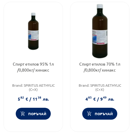
Спирт етилов 95% 1л
Спирт етилов 70% 1л
/0,800кг/ химакс
/0,800кг/ химакс
Brand:
SPIRITUS AETHYLIC
Brand:
SPIRITUS AETHYLIC
(C+X)
(C+X)
Категория:
Дезинфектанти
Бранд:
SPIRITUS AETHYLIC
82
38
85
49
Форма на продукта:
разтвор
(C+X)
5
€
/
11
лв.
4
€
/
9
лв.
Категория:
Дезинфектанти
ПОРЪЧАЙ
ПОРЪЧАЙ