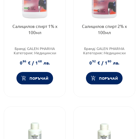
Салицилов спирт 1% х
Салицилов спирт 2% х
100мл
100мл
Бранд:
GALEN PHARMA
Бранд:
GALEN PHARMA
Категория:
Медицински
Категория:
Медицински
изделия и консумативи
изделия и консумативи
86
68
92
80
Форма на продукта:
разтвор
Форма на продукта:
разтвор
0
€
/
1
лв.
0
€
/
1
лв.
ПОРЪЧАЙ
ПОРЪЧАЙ