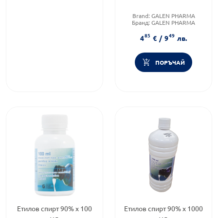
Brand:
GALEN PHARMA
Бранд:
GALEN PHARMA
Форма на продукта:
разтвор
85
49
4
€
/
9
лв.
ПОРЪЧАЙ
Етилов спирт 90% х 100
Етилов спирт 90% х 1000
мл.
мл.