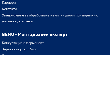
Кариери
Контакти
Уведомление за обработване на лични данни при поръчки с
доставка до аптека
BENU - Моят здравен експерт
Консултация с фармацевт
Здравен портал - блог
Често задавани въпроси
ВРЪЗКИ
Изпълнителна агенция по лекарствата
Български фармацевтичен съюз
Българска асоциация на помощник-фармацевтите
Министерство на здравеопазването
Комисия за защита на потребителите