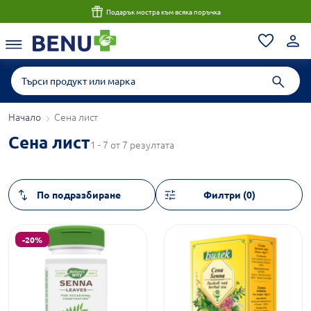
Подарък мостра към всяка поръчка
Начало
Сена лист
Сена лист
1 - 7 от 7 резултата
Филтри (0)
-20%