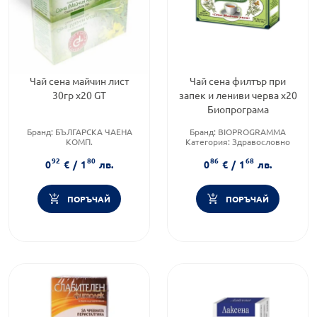
Чай сена майчин лист
Чай сена филтър при
30гр х20 GT
запек и лениви черва х20
Биопрограма
Бранд:
БЪЛГАРСКА ЧАЕНА
Бранд:
BIOPROGRAMMA
КОМП.
Категория:
Здравословно
Категория:
Здравословно
хранене чайове и билки
92
80
86
68
хранене чайове и билки
Приложение:
орално
0
€
/
1
лв.
0
€
/
1
лв.
Предназначено за:
възрастни/деца
ПОРЪЧАЙ
ПОРЪЧАЙ