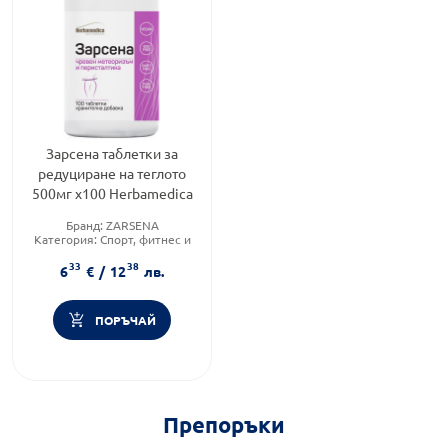
Зарсена таблетки за
редуциране на теглото
500мг х100 Herbamedica
Бранд:
ZARSENA
Категория:
Спорт, фитнес и
протеинови храни
33
38
Форма на продукта:
таблетки
6
€
/
12
лв.
ПОРЪЧАЙ
Препоръки