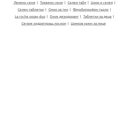
Ленено семе
Тиквено семе
Селен табл
Цинк и селен
Селен таблетки
Олио за тен
Флурбипрофен гърло
La roche posay duo
Dove дезодорант
Таблетки за деца
Cerave хидратиращ лосион
Цинков крем за лице