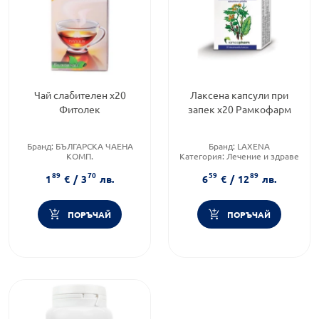
Чай слабителен х20
Лаксена капсули при
Фитолек
запек х20 Рамкофарм
Бранд:
БЪЛГАРСКА ЧАЕНА
Бранд:
LAXENA
КОМП.
Категория:
Лечение и здраве
Приложение:
орално
Форма на продукта:
капсули
89
70
59
89
Форма на продукта:
пакетче
1
€
/
3
лв.
6
€
/
12
лв.
ПОРЪЧАЙ
ПОРЪЧАЙ