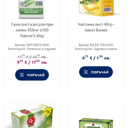
Сена лист капсули при
Чай сена лист 40гр -
запек 450мг х100
пакет Билек
Nature's Way
Бранд:
NATURES WAY
Бранд:
BILEK TROJAN
Категория:
Лечение и здраве
Категория:
Здравословно
Форма на продукта:
капсули
хранене чайове и билки
29
08
71
39
11
€
/
22
лв.
Приложение:
орално
0
€
/
1
лв.
03
66
9
€
/
17
лв.
ПОРЪЧАЙ
ПОРЪЧАЙ