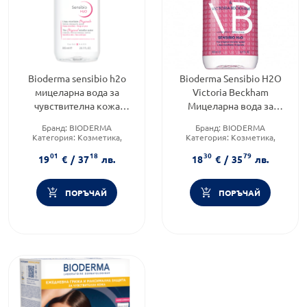
Bioderma sensibio h2o
Bioderma Sensibio H2O
мицеларна вода за
Victoria Beckham
чувствителна кожа
Мицеларна вода за
850мл помпа лимитиран
чувствителна кожа
Бранд:
BIODERMA
Бранд:
BIODERMA
формат
500мл
Категория:
Козметика,
Категория:
Козметика,
красота и лична хигиена
красота и лична хигиена
01
18
30
79
Продуктова линия:
SENSIBIO
Форма на продукта:
19
€
/
37
лв.
18
€
/
35
лв.
мицеларна вода
ПОРЪЧАЙ
ПОРЪЧАЙ