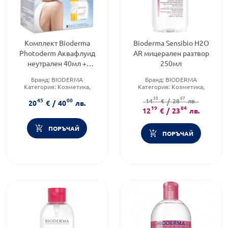
Комплект Bioderma
Bioderma Sensibio H2O
Photoderm Аквафлуид
AR мицерален разтвор
неутрален 40мл +
250мл
Sensibio H2O Мицеларен
Бранд:
BIODERMA
Бранд:
BIODERMA
разтвор 100мл
Категория:
Козметика,
Категория:
Козметика,
красота и лична хигиена
красота и лична хигиена
35
07
45
00
Форма на продукта:
Продуктова линия:
14
€
/
28
SENSIBIO
лв.
20
€
/
40
лв.
комплект
19
84
12
€
/
23
лв.
ПОРЪЧАЙ
ПОРЪЧАЙ