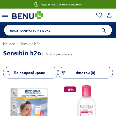
Подарък мостра към всяка поръчка
Начало
Sensibio h2o
Sensibio h2o
1 - 5 от 5 резултата
Филтри (0)
-15%