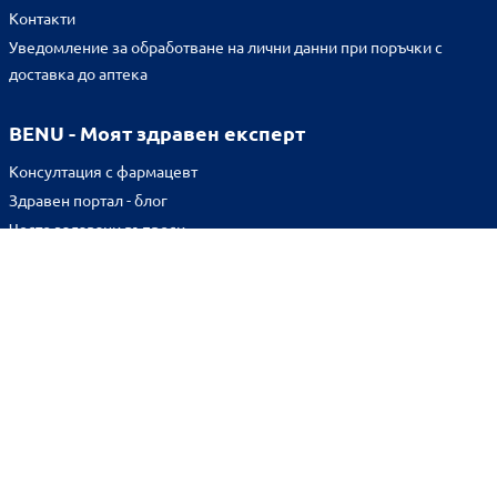
Контакти
Уведомление за обработване на лични данни при поръчки с
доставка до аптека
BENU - Моят здравен експерт
Консултация с фармацевт
Здравен портал - блог
Често задавани въпроси
ВРЪЗКИ
Изпълнителна агенция по лекарствата
Български фармацевтичен съюз
Българска асоциация на помощник-фармацевтите
Министерство на здравеопазването
Комисия за защита на потребителите