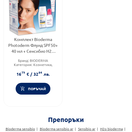
Комплект Bioderma
Photoderm Флуид SPF50+
40 мл + Сенсибио Н2О
100мл + Сенсибио
Бранд:
BIODERMA
Дифенсив серум 5 мл
Категория:
Козметика,
красота и лична хигиена
79
84
Продуктова линия:
16
€
/
32
лв.
PHOTODERM
ПОРЪЧАЙ
Препоръки
Bioderma sensibio
Bioderma sensibio ar
Sensibio ar
H2o bioderma