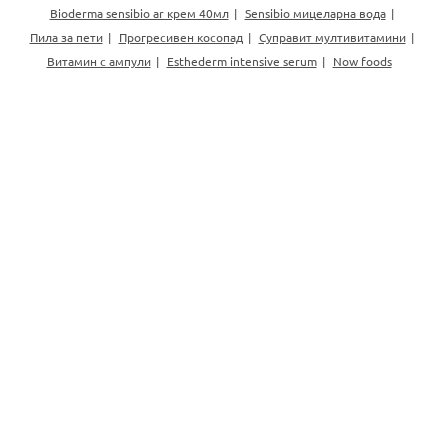
Bioderma sensibio ar крем 40мл
Sensibio мицеларна вода
Пила за пети
Прогресивен косопад
Суправит мултивитамини
Витамин с ампули
Esthederm intensive serum
Now foods