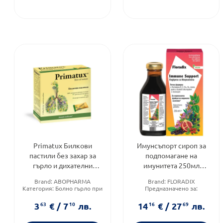
Primatux Билкови
Имунсъпорт сироп за
пастили без захар за
подпомагане на
гърло и дихателни
имунитета 250мл
пътища 20 броя
Floradix
Brand:
ABOPHARMA
Brand:
FLORADIX
Категория:
Болно гърло при
Предназначено за:
деца
възрастни/деца
Форма на продукта:
пастили
Приложение:
орално
3
63
€
/
7
10
лв.
14
16
€
/
27
69
лв.