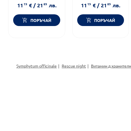
11
19
€
/
21
89
лв.
11
19
€
/
21
89
лв.
ПОРЪЧАЙ
ПОРЪЧАЙ
Symphytum officinale
Rescue night
Витамин д хранител