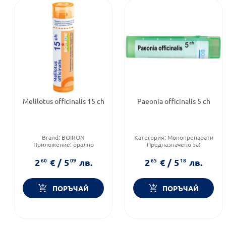
Melilotus officinalis 15 ch
Paeonia officinalis 5 ch
Brand:
BOIRON
Категория:
Монопрепарати
Приложение:
орално
Предназначено за:
Продуктова линия:
възрастни/деца
MELILOTUS OFFICINALIS
Приложение:
орално
2
60
€
/
5
09
лв.
2
65
€
/
5
18
лв.
ПОРЪЧАЙ
ПОРЪЧАЙ