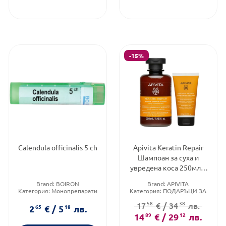
-15%
Calendula officinalis 5 ch
Apivita Keratin Repair
Шампоан за суха и
увредена коса 250мл +
Балсам за увредена
Brand:
BOIRON
Brand:
APIVITA
коса 150мл
Категория:
Монопрепарати
Категория:
ПОДАРЪЦИ ЗА
Форма на продукта:
гранули
8-МИ МАРТ
58
38
17
€
/
34
лв.
Тип коса:
Суха и изтощена
2
65
€
/
5
18
лв.
коса
14
89
€
/
29
12
лв.