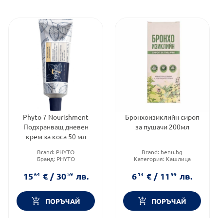
Phyto 7 Nourishment
Бронхоизиклийн сироп
Подхранващ дневен
за пушачи 200мл
крем за коса 50 мл
Brand:
PHYTO
Brand:
benu.bg
Бранд:
PHYTO
Категория:
Кашлица
Тип козметика:
Масова
Тип кашлица:
Влажна
козметика
кашлица
15
64
€
/
30
59
лв.
6
13
€
/
11
99
лв.
ПОРЪЧАЙ
ПОРЪЧАЙ