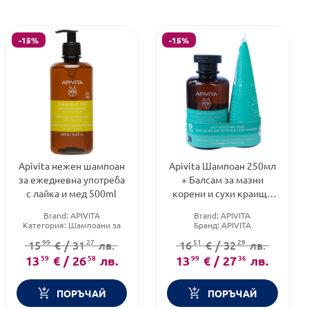
-15%
-15%
Apivita нежен шампоан
Apivita Шампоан 250мл
за ежедневна употреба
+ Балсам за мазни
с лайка и мед 500ml
корени и сухи краища
150мл
Brand:
APIVITA
Brand:
APIVITA
Категория:
Шампоани за
Бранд:
APIVITA
коса
Категория:
ПОДАРЪЦИ ЗА
99
27
51
29
15
€
/
31
лв.
16
€
/
32
лв.
Форма на продукта:
8-МИ МАРТ
шампоан
13
59
€
/
26
58
лв.
13
99
€
/
27
36
лв.
ПОРЪЧАЙ
ПОРЪЧАЙ