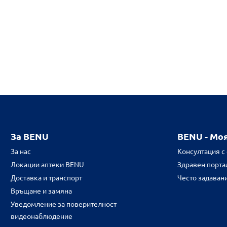
За BENU
BENU - Мо
За нас
Консултация с
Локации аптеки BENU
Здравен портал
Доставка и транспорт
Често задаван
Връщане и замяна
Уведомление за поверителност
видеонаблюдение