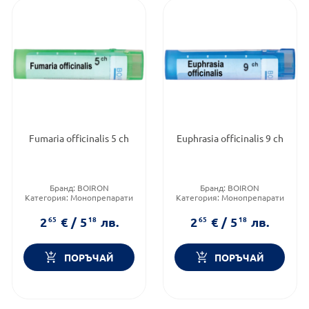
Fumaria officinalis 5 ch
Euphrasia officinalis 9 ch
Бранд:
BOIRON
Бранд:
BOIRON
Категория:
Монопрепарати
Категория:
Монопрепарати
Приложение:
орално
Приложение:
орално
2
65
€
/
5
18
лв.
2
65
€
/
5
18
лв.
ПОРЪЧАЙ
ПОРЪЧАЙ