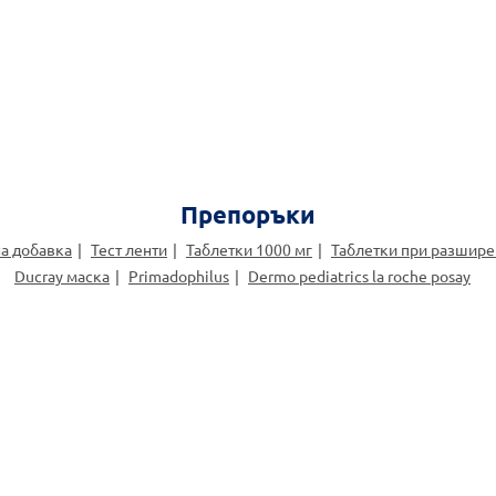
Препоръки
на добавка
Тест ленти
Таблетки 1000 мг
Таблетки при разшире
Ducray маска
Primadophilus
Dermo pediatrics la roche posay