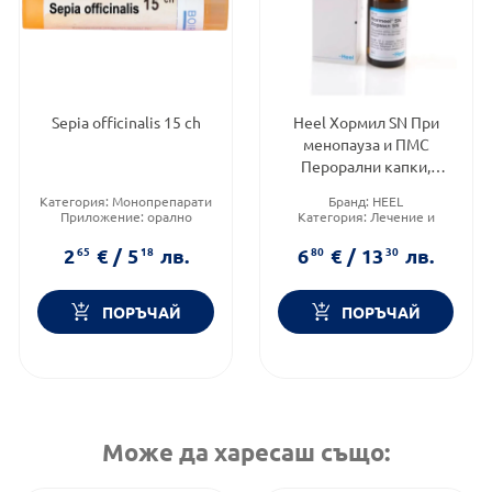
Sepia officinalis 15 ch
Heel Хормил SN При
менопауза и ПМС
Перорални капки,
разтвор 30 мл
Категория:
Монопрепарати
Бранд:
HEEL
Приложение:
орално
Категория:
Лечение и
Форма на продукта:
гранули
здраве
Форма на продукта:
капки
2
65
€
/
5
18
лв.
6
80
€
/
13
30
лв.
ПОРЪЧАЙ
ПОРЪЧАЙ
Може да харесаш също: