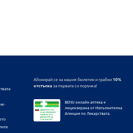
Абонирай се за нашия бюлетин и грабни
10%
отстъпка
за първата си поръчка!
твата
BENU онлайн аптека е
ик-
лицензирана от Изпълнителна
Агенция по Лекарствата.
ето
лите