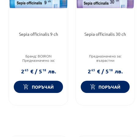
Sepia officinalis 9 ch
Sepia officinalis 30 ch
Бранд:
BOIRON
Предназначено за:
Предназначено за:
възрастни
възрастни
Приложение:
орално
Приложение:
орално
Форма на продукта:
гранули
2
65
€
/
5
18
лв.
2
65
€
/
5
18
лв.
ПОРЪЧАЙ
ПОРЪЧАЙ