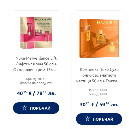
Nuxe Merveillance Lift
Лифтинг крем 50мл +
Комплект Nuxe Сухо
Околоочен крем 15мл +
олио със златисти
Нощен крем 15мл
Бранд:
NUXE
частици 50мл + Грижа за
Форма на продукта:
устни 10мл + Сухо олио
комплект
Brand:
NUXE
Функционалност:
Антиейдж
10мл
40
15
€
/
78
53
лв.
Бранд:
NUXE
Форма на продукта:
комплект
30
25
€
/
59
16
лв.
ПОРЪЧАЙ
ПОРЪЧАЙ