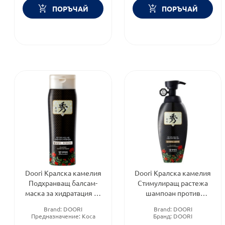
ПОРЪЧАЙ
ПОРЪЧАЙ
Doori Кралска камелия
Doori Кралска камелия
Подхранващ балсам-
Стимулиращ растежа
маска за хидратация на
шампоан против
увредена коса 200мл
косопад 200мл
Brand:
DOORI
Brand:
DOORI
Предназначение:
Коса
Бранд:
DOORI
Форма на продукта:
маска
Предназначение:
Коса