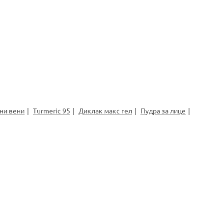
ни вени
Turmeric 95
Диклак макс гел
Пудра за лице