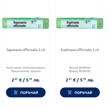
Saponaria officinalis 5 ch
Euphrasia officinalis 5 ch
Категория:
Монопрепарати
Brand:
BOIRON
Приложение:
орално
Бранд:
BOIRON
Форма на продукта:
гранули
Приложение:
орално
2
65
€
/
5
18
лв.
2
65
€
/
5
18
лв.
ПОРЪЧАЙ
ПОРЪЧАЙ