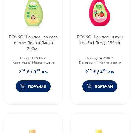
БОЧКО Шампоан за коса
БОЧКО Шампоан и душ
и тяло Липа и Лайка
гел 2в1 Ягода 250мл
200мл
Бранд:
BOCHKO
Бранд:
BOCHKO
Категория:
Майка и дете
Категория:
Майка и дете
Форма на продукта:
шампоан
Форма на продукта:
шампоан
04
99
19
28
2
€
/
3
лв.
2
€
/
4
лв.
ПОРЪЧАЙ
ПОРЪЧАЙ