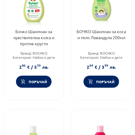
Бочко Шампоан за
БОЧКО Шампоан за коса
чувствителна кожа и
и тяло Лавандула 200мл
против крусти
Бранд:
BOCHKO
Бранд:
BOCHKO
Категория:
Майка и дете
Категория:
Майка и дете
Форма на продукта:
шампоан
Форма на продукта:
шампоан
86
59
04
99
2
€
/
5
лв.
2
€
/
3
лв.
ПОРЪЧАЙ
ПОРЪЧАЙ