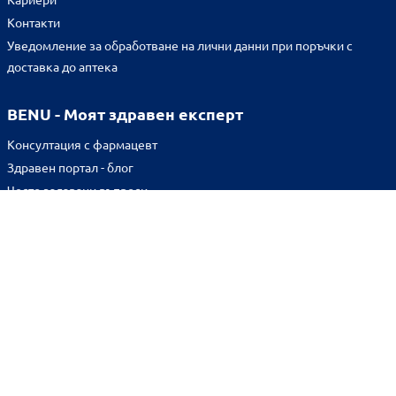
Контакти
Уведомление за обработване на лични данни при поръчки с
доставка до аптека
BENU - Моят здравен експерт
Консултация с фармацевт
Здравен портал - блог
Често задавани въпроси
ВРЪЗКИ
Изпълнителна агенция по лекарствата
Български фармацевтичен съюз
Българска асоциация на помощник-фармацевтите
Министерство на здравеопазването
Комисия за защита на потребителите