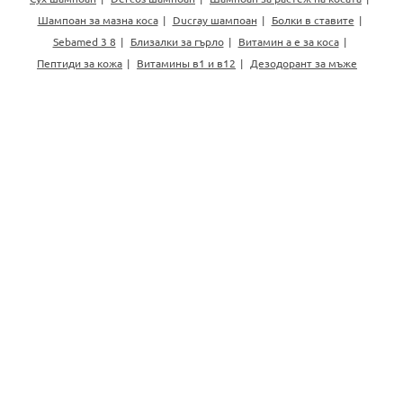
Шампоан за мазна коса
Ducray шампоан
Болки в ставите
Sebamed 3 8
Близалки за гърло
Витамин а е за коса
Пептиди за кожа
Витамины в1 и в12
Дезодорант за мъже