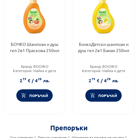
БОЧКО Шампоан и душ
БочкоДетски шампоан и
гел 2в1 Праскова 250мл
душ гел 2в1 Банан 250мл
Бранд:
BOCHKO
Бранд:
BOCHKO
Категория:
Майка и дете
Категория:
Майка и дете
Форма на продукта:
шампоан
Форма на продукта:
шампоан
19
28
19
28
2
€
/
4
лв.
2
€
/
4
лв.
ПОРЪЧАЙ
ПОРЪЧАЙ
Препоръки
Сух шампоан
Dercos шампоан
Шампоан за растеж на косата