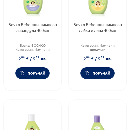
Бочко Бебешки шампоан
Бочко Бебешки шампоан
лавандула 400мл
лайка и липа 400мл
Бранд:
BOCHKO
Категория:
Измивни
Категория:
Измивни
продукти
продукти
Приложение:
дермално
86
59
86
59
Предназначено за:
бебета
Форма на продукта:
шампоан
2
€
/
5
лв.
2
€
/
5
лв.
ПОРЪЧАЙ
ПОРЪЧАЙ