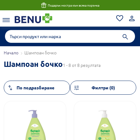
Подарък мостра към всяка поръчка
Начало
Шампоан бочко
Шампоан бочко
1 - 8 от 8 резултата
Филтри (0)