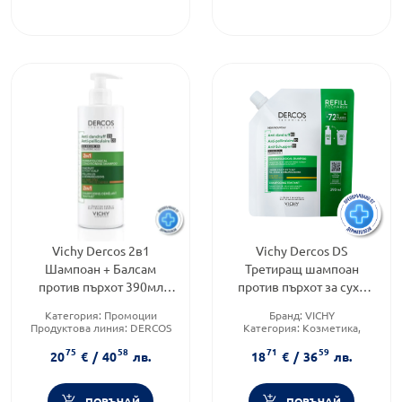
Vichy Dercos 2в1
Vichy Dercos DS
Шампоан + Балсам
Третиращ шампоан
против пърхот 390мл
против пърхот за суха
902373
коса рефил 390мл
Категория:
Промоции
Бранд:
VICHY
902847
Продуктова линия:
DERCOS
Категория:
Козметика,
Тип козметика:
красота и лична хигиена
75
58
71
59
Дермокозметика
Форма на продукта:
шампоан
20
€
/
40
лв.
18
€
/
36
лв.
ПОРЪЧАЙ
ПОРЪЧАЙ