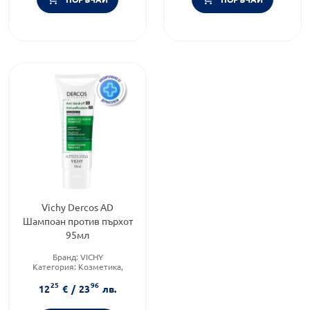
Vichy Dercos AD
Шампоан против пърхот
95мл
Бранд:
VICHY
Категория:
Козметика,
красота и лична хигиена
25
96
Продуктова линия:
DERCOS
12
€
/
23
лв.