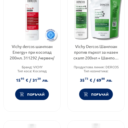
Vichy dercos шампоан
Vichy Dercos Шампоан
Energy+ при косопад
против пърхот за мазен
200мл. 311292 /червен/
скалп 200мл + Шампоан
за мазен скалп еко
Бранд:
VICHY
Продуктова линия:
DERCOS
пълнител 390мл
Тип коса:
Косопад
Тип козметика:
Форма на продукта:
шампоан
Дермокозметика
95
20
73
88
Форма на продукта:
шампоан
15
€
/
31
лв.
35
€
/
69
лв.
ПОРЪЧАЙ
ПОРЪЧАЙ