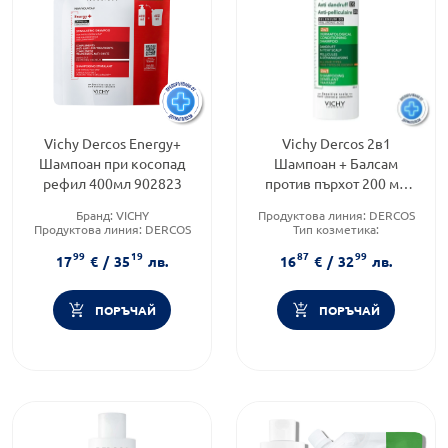
Vichy Dercos Energy+
Vichy Dercos 2в1
Шампоан при косопад
Шампоан + Балсам
рефил 400мл 902823
против пърхот 200 мл
902380
Бранд:
VICHY
Продуктова линия:
DERCOS
Продуктова линия:
DERCOS
Тип козметика:
Форма на продукта:
шампоан
Дермокозметика
99
19
87
99
Форма на продукта:
шампоан
17
€
/
35
лв.
16
€
/
32
лв.
ПОРЪЧАЙ
ПОРЪЧАЙ