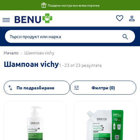
Подарък мостра към всяка поръчка
Начало
Шампоан vichy
Шампоан vichy
1 - 23 от 23 резултата
Филтри (0)