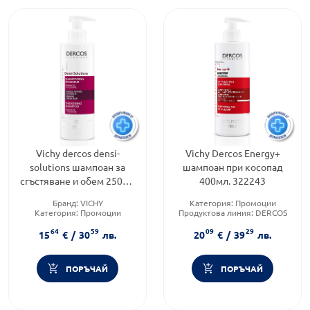
Vichy dercos densi-
Vichy Dercos Energy+
solutions шампоан за
шампоан при косопад
сгъстяване и обем 250мл
400мл. 322243
574358
Бранд:
VICHY
Категория:
Промоции
Категория:
Промоции
Продуктова линия:
DERCOS
Тип козметика:
Тип козметика:
64
59
09
29
Дермокозметика
Дермокозметика
15
€
/
30
лв.
20
€
/
39
лв.
ПОРЪЧАЙ
ПОРЪЧАЙ