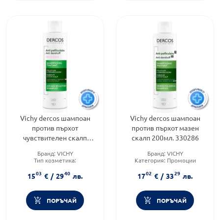
Vichy dercos шампоан
Vichy dercos шампоан
против пърхот
против пърхот мазен
чувствителен скалп
скалп 200мл. 330286
200мл. 323394
Бранд:
VICHY
Бранд:
VICHY
Тип козметика:
Категория:
Промоции
Дермокозметика
Продуктова линия:
DERCOS
03
40
02
29
Тип коса:
Нормална коса
15
€
/
29
лв.
17
€
/
33
лв.
ПОРЪЧАЙ
ПОРЪЧАЙ