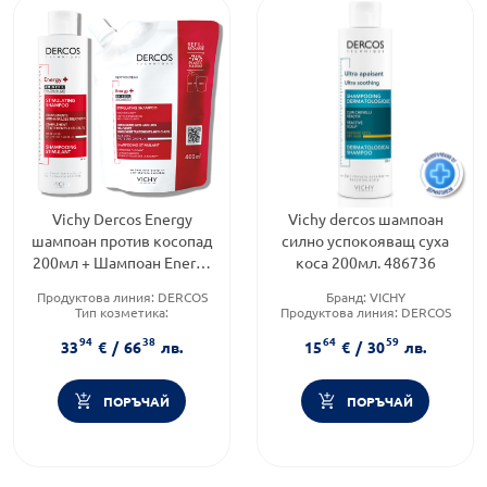
Vichy Dercos Energy
Vichy dercos шампоан
шампоан против косопад
силно успокояващ суха
200мл + Шампоан Energy
коса 200мл. 486736
еко пълнител 400мл
Продуктова линия:
DERCOS
Бранд:
VICHY
Тип козметика:
Продуктова линия:
DERCOS
Дермокозметика
Тип коса:
Суха и изтощена
94
38
64
59
Форма на продукта:
шампоан
коса
33
€
/
66
лв.
15
€
/
30
лв.
ПОРЪЧАЙ
ПОРЪЧАЙ