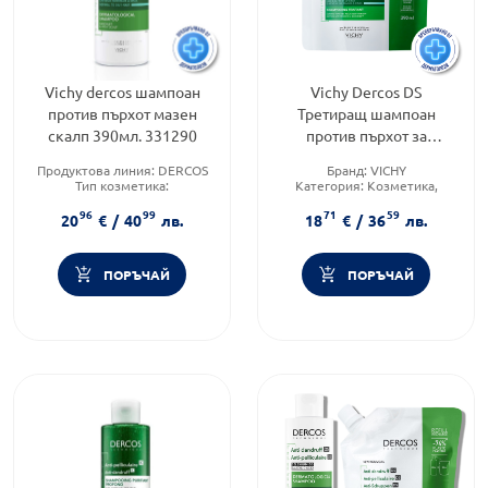
Vichy dercos шампоан
Vichy Dercos DS
против пърхот мазен
Третиращ шампоан
скалп 390мл. 331290
против пърхот за
нормална до мазна коса
Продуктова линия:
DERCOS
Бранд:
VICHY
рефил 390мл 902830
Тип козметика:
Категория:
Козметика,
Дермокозметика
красота и лична хигиена
96
99
71
59
Тип коса:
Пърхот
Продуктова линия:
DERCOS
20
€
/
40
лв.
18
€
/
36
лв.
ПОРЪЧАЙ
ПОРЪЧАЙ