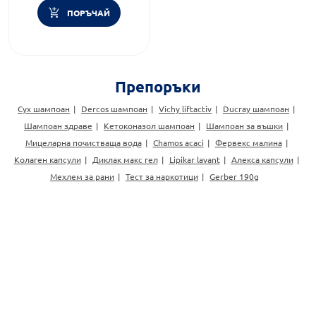
ПОРЪЧАЙ
Препоръки
Сух шампоан
Dercos шампоан
Vichy liftactiv
Ducray шампоан
Шампоан здраве
Кетоконазол шампоан
Шампоан за въшки
Мицеларна почистваща вода
Chamos acaci
Фервекс малина
Колаген капсули
Диклак макс гел
Lipikar lavant
Алекса капсули
Мехлем за рани
Тест за наркотици
Gerber 190g