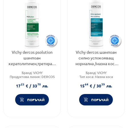
Vichy dercos psolution
Vichy dercos шампоан
шампоан
силно успокояващ
кератолитичен,третиращ
нормална /мазна коса
200мл. 787222
200мл. 485128
Бранд:
VICHY
Бранд:
VICHY
Продуктова линия:
DERCOS
Тип коса:
Мазна коса
Тип козметика:
Форма на продукта:
шампоан
23
70
64
59
Дермокозметика
17
€
/
33
лв.
15
€
/
30
лв.
ПОРЪЧАЙ
ПОРЪЧАЙ