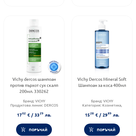
Vichy dercos шампоан
Vichy Dercos Mineral Soft
против пърхот сух скалп
Шампоан за коса 400мл
200мл. 330262
Бранд:
VICHY
Бранд:
VICHY
Продуктова линия:
DERCOS
Категория:
Козметика,
Форма на продукта:
шампоан
красота и лична хигиена
02
29
28
89
Продуктова линия:
DERCOS
17
€
/
33
лв.
15
€
/
29
лв.
ПОРЪЧАЙ
ПОРЪЧАЙ