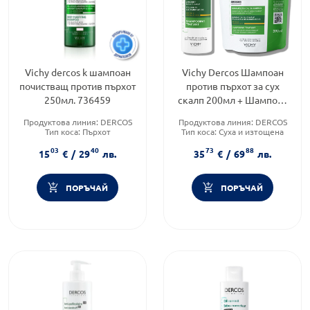
Vichy dercos k шампоан
Vichy Dercos Шампоан
почистващ против пърхот
против пърхот за сух
250мл. 736459
скалп 200мл + Шампоан
за сух скалп еко
Продуктова линия:
DERCOS
Продуктова линия:
DERCOS
пълнител 390мл
Тип коса:
Пърхот
Тип коса:
Суха и изтощена
Форма на продукта:
шампоан
коса
03
40
73
88
Форма на продукта:
шампоан
15
€
/
29
лв.
35
€
/
69
лв.
ПОРЪЧАЙ
ПОРЪЧАЙ