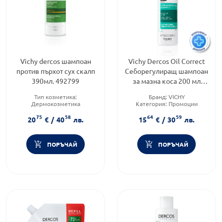
Vichy dercos шампоан
Vichy Dercos Oil Correct
против пърхот сух скалп
Себорегулиращ шампоан
390мл. 492799
за мазна коса 200 мл
874366
Тип козметика:
Бранд:
VICHY
Дермокозметика
Категория:
Промоции
Тип коса:
Пърхот
Тип козметика:
75
58
64
59
Форма на продукта:
шампоан
Дермокозметика
20
€
/
40
лв.
15
€
/
30
лв.
ПОРЪЧАЙ
ПОРЪЧАЙ