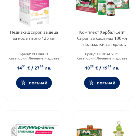
Педиакид сироп за деца
Комплект Хербал Септ
за нос и гърло 125 мл
Сироп за кашлица 100мл
+ Близалки за гърло
Диня 6 броя
Бранд:
PEDIAKID
Бранд:
HERBALSEPT
Категория:
Лечение и здраве
Категория:
Лечение и здраве
Форма на продукта:
сироп
Форма на продукта:
31
99
22
99
комплект
14
€
/
27
лв.
10
€
/
19
лв.
ПОРЪЧАЙ
ПОРЪЧАЙ