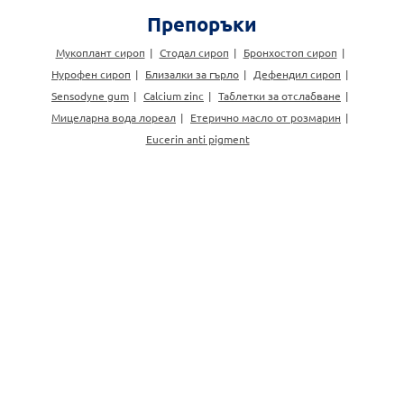
Препоръки
Мукоплант сироп
Стодал сироп
Бронхостоп сироп
Нурофен сироп
Близалки за гърло
Дефендил сироп
Sensodyne gum
Calcium zinc
Таблетки за отслабване
Мицеларна вода лореал
Етерично масло от розмарин
Eucerin anti pigment