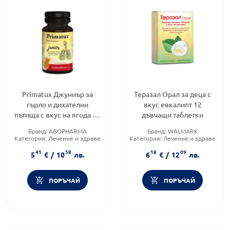
Primatux Джуниър за
Теразал Орал за деца с
гърло и дихателни
вкус евкалипт 12
пътища с вкус на ягода 20
дъвчащи таблетки
желирани мечета
Бранд:
ABOPHARMA
Бранд:
WALMARK
Категория:
Лечение и здраве
Категория:
Лечение и здраве
Продуктова линия:
Форма на продукта:
таблетки
41
58
18
09
PRIMATUX
5
€
/
10
лв.
6
€
/
12
лв.
ПОРЪЧАЙ
ПОРЪЧАЙ