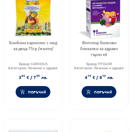
Бонбони кармолис с мед
Фитолор билкови
за деца 75гр /жълти/
близалки за здраво
гърло х6
Бранд:
CARMOLIS
Бранд:
FITOLOR
Категория:
Лечение и здраве
Категория:
Лечение и здраве
Форма на продукта:
бонбони
Форма на продукта:
83
49
14
10
близалки
3
€
/
7
лв.
4
€
/
8
лв.
ПОРЪЧАЙ
ПОРЪЧАЙ