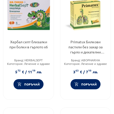
Хербал септ близалки
Primatux Билкови
при болки в гърлото х6
пастили без захар за
гърло и дихателни
пътища 20 броя
Бранд:
HERBALSEPT
Бранд:
ABOPHARMA
Категория:
Лечение и здраве
Категория:
Лечение и здраве
Форма на продукта:
Продуктова линия:
PRIMO
72
19
63
10
близалки
5
€
/
11
лв.
3
€
/
7
лв.
ПОРЪЧАЙ
ПОРЪЧАЙ