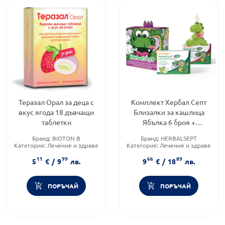
Теразал Орал за деца с
Комплект Хербал Септ
вкус ягода 18 дъвчащи
Близалки за кашлица
таблетки
Ябълка 6 броя +
Близалки за кашлица
Бранд:
BIOTON B
Бранд:
HERBALSEPT
Малина 6 броя
Категория:
Лечение и здраве
Категория:
Лечение и здраве
Форма на продукта:
таблетки
Форма на продукта:
11
99
66
89
комплект
5
€
/
9
лв.
9
€
/
18
лв.
ПОРЪЧАЙ
ПОРЪЧАЙ