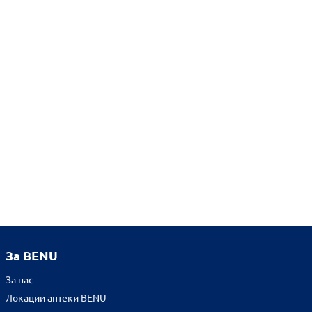
За BENU
За нас
Локации аптеки BENU