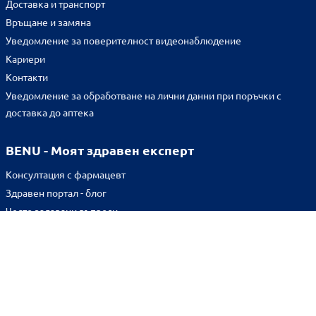
Доставка и транспорт
Връщане и замяна
Уведомление за поверителност видеонаблюдение
Кариери
Контакти
Уведомление за обработване на лични данни при поръчки с
доставка до аптека
BENU - Моят здравен експерт
Консултация с фармацевт
Здравен портал - блог
Често задавани въпроси
ВРЪЗКИ
Изпълнителна агенция по лекарствата
Български фармацевтичен съюз
Българска асоциация на помощник-фармацевтите