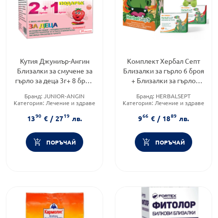
Кутия Джуниър-Ангин
Комплект Хербал Септ
Близалки за смучене за
Близалки за гърло 6 броя
гърло за деца 3г+ 8 броя,
+ Близалки за гърло
2+1 опаковки
Диня 6 броя
Бранд:
JUNIOR-ANGIN
Бранд:
HERBALSEPT
Категория:
Лечение и здраве
Категория:
Лечение и здраве
Форма на продукта:
Форма на продукта:
90
19
66
89
близалки
комплект
13
€
/
27
лв.
9
€
/
18
лв.
ПОРЪЧАЙ
ПОРЪЧАЙ